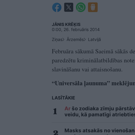
JĀNIS KRĒĶIS
0:00, 26. februāris 2014
Ziņas
Ārzemēs
Latvijā
Februāra sākumā Saeimā sākās de
paredzētu kriminālatbildības note
slavināšanu vai attaisnošanu.
“Universāla ļaunuma” meklēj
LASĪTĀKIE
Ar
šo zodiaka zīmju pārstāvj
veidu, kā pamatīgi atriebtie
Masks atsakās no vienošanās