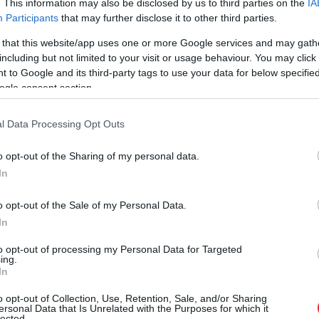
. This information may also be disclosed by us to third parties on the
IA
Participants
that may further disclose it to other third parties.
 that this website/app uses one or more Google services and may gath
Rinkēvičs paziņoja, ka šādi likuma grozījumi būtu
including but not limited to your visit or usage behaviour. You may click 
 arī starptautiskajiem likumiem. Piemēram,
 to Google and its third-party tags to use your data for below specifi
ogle consent section.
10. pants nosaka, ka visiem ir tiesības uz vārda
er arī tiesības brīvi paust viedokļus. Tiesa, 10.
l Data Processing Opt Outs
ēmuma punkti, kuri attaisnotu vārda brīvības
o opt-out of the Sharing of my personal data.
rošība, teritoriālā integritāte, sabiedriskā
In
vēršana, veselība vai morāles aizsardzība”.
o opt-out of the Sale of my Personal Data.
sinājušās par to, vai ir pamatoti
In
 holokausta noliegšanu. Pirms septiņiem gadiem –
to opt-out of processing my Personal Data for Targeted
eja pieņēma rezolūciju, kurā nosodīja
ing.
In
gadā Vācija, kas tobrīd bija Eiropas Savienības
olokausta noliegšana būtu jāatzīst par
o opt-out of Collection, Use, Retention, Sale, and/or Sharing
ersonal Data that Is Unrelated with the Purposes for which it
lected.