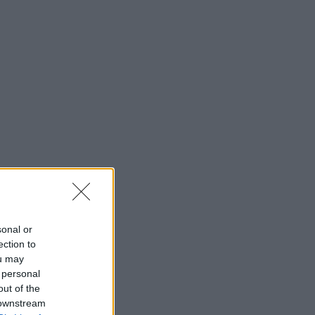
sonal or
ection to
ou may
 personal
out of the
 downstream