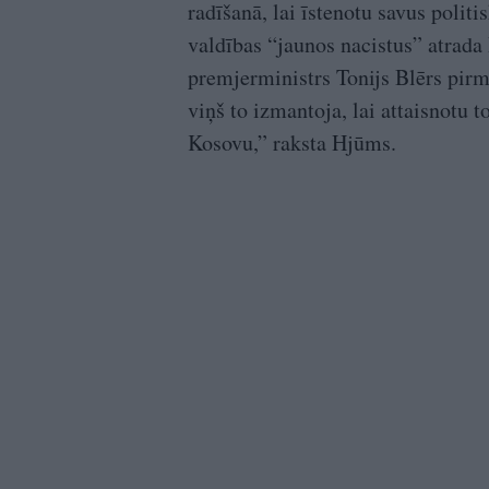
radīšanā, lai īstenotu savus poli
valdības “jaunos nacistus” atrada
premjerministrs Tonijs Blērs pirm
viņš to izmantoja, lai attaisnotu
Kosovu,” raksta Hjūms.