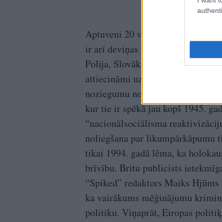
authenti
Aptuveni 20 valstīs holokausta nol
ir arī deviņas Eiropas Savienības v
Polija, Slovākija, Beļģija, Čehija
attiecināmi uz holokausta noliegš
noziegumu noliegšanu. Bargākie so
kur tie ir spēkā jau kopš 1945. ga
“nacionālsociālisma reaktivizācij
noliegšana par likumpārkāpumu tik
tikai 1994. gadā lēma, ka holokau
brīvību. Britu publicists ietekmī
“Spiked” redaktors Maiks Hjūms v
ka vairākums mēģinājumu krimina
politiku. Viņaprāt, Eiropas polit