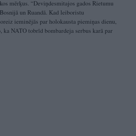
tiskos mērķus. “Deviņdesmitajos gados Rietumu
 Bosnijā un Ruandā. Kad leiboristu
oreiz ieminējās par holokausta piemiņas dienu,
 to, ka NATO tobrīd bombardeja serbus karā par