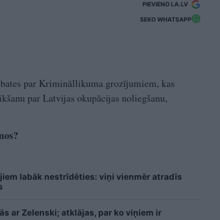
PIEVIENO LA.LV
SEKO WHATSAPP
bates par Krimināllikuma grozījumiem, kas
ikšanu par Latvijas okupācijas noliegšanu,
umos?
iem labāk nestrīdēties: viņi vienmēr atradīs
s
 ar Zelenski; atklājas, par ko viņiem ir