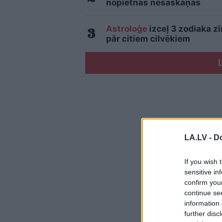
nopietnas nesaskaņas
Astroloģe
izceļ 3 zodiaka z
pār citiem cilvēkiem
LA.LV -
Do
If you wish 
sensitive in
confirm you
continue se
information 
further disc