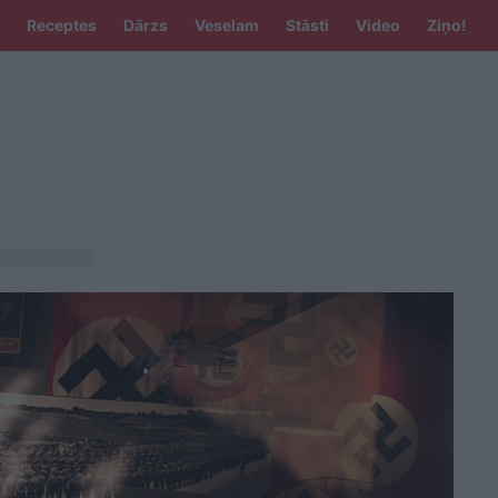
Receptes
Dārzs
Veselam
Stāsti
Video
Ziņo!