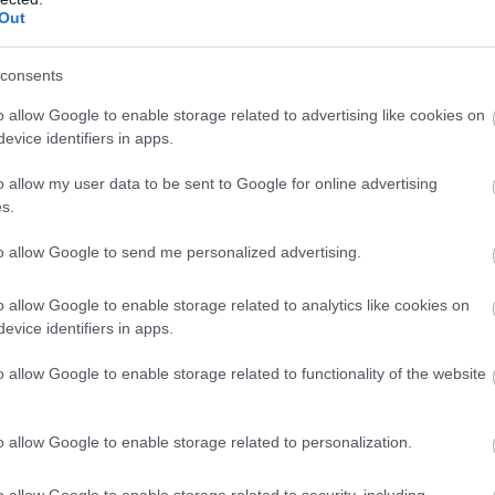
reizējās Vācijas tieslietu ministres Brigitas
Out
stas debates, taču likuma spēku nepieņēma. Tas ir
Atcelt
Ziņot
m.
consents
o allow Google to enable storage related to advertising like cookies on
evice identifiers in apps.
o allow my user data to be sent to Google for online advertising
s.
to allow Google to send me personalized advertising.
o allow Google to enable storage related to analytics like cookies on
evice identifiers in apps.
cis
ir? 3 gardas
“Nu šī ir cilvēku
o allow Google to enable storage related to functionality of the website
ptes ar kabačiem –
krāpšana!” Depozīta
i, ripiņas un
glāze vai vienkārši ar
zupa
varu iedots maksas
o allow Google to enable storage related to personalization.
trauks – pasākumu
apmeklētāji sāk
o allow Google to enable storage related to security, including