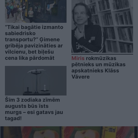
“Tikai bagātie izmanto
sabiedrisko
transportu?” Ģimene
gribēja pavizināties ar
vilcienu, bet biļešu
cena lika pārdomāt
Miris
rokmūzikas
pētnieks un mūzikas
apskatnieks Klāss
Vāvere
Šīm 3 zodiaka zīmēm
augusts būs īsts
murgs – esi gatavs jau
tagad!