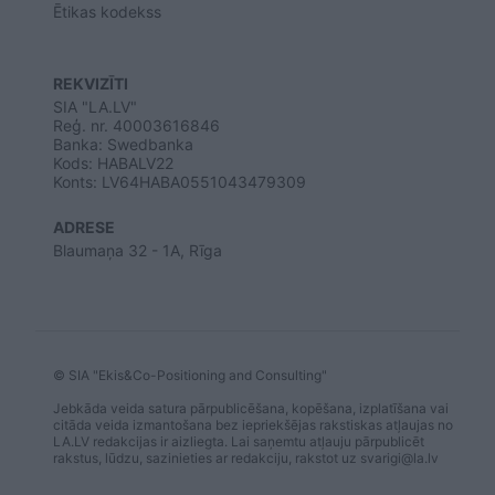
Ētikas kodekss
REKVIZĪTI
SIA "LA.LV"
Reģ. nr. 40003616846
Banka: Swedbanka
Kods: HABALV22
Konts: LV64HABA0551043479309
ADRESE
Blaumaņa 32 - 1A, Rīga
© SIA "Ekis&Co-Positioning and Consulting"
Jebkāda veida satura pārpublicēšana, kopēšana, izplatīšana vai
citāda veida izmantošana bez iepriekšējas rakstiskas atļaujas no
LA.LV redakcijas ir aizliegta. Lai saņemtu atļauju pārpublicēt
rakstus, lūdzu, sazinieties ar redakciju, rakstot uz
svarigi@la.lv