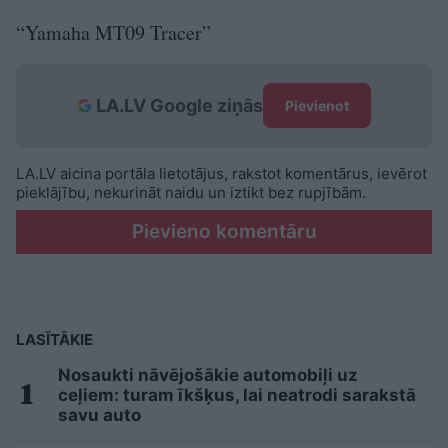
“Yamaha MT09 Tracer”
LA.LV Google ziņās
Pievienot
LA.LV aicina portāla lietotājus, rakstot komentārus, ievērot
pieklājību, nekurināt naidu un iztikt bez rupjībām.
Pievieno komentāru
LASĪTĀKIE
Nosaukti nāvējošākie automobiļi uz
ceļiem: turam īkšķus, lai neatrodi sarakstā
savu auto