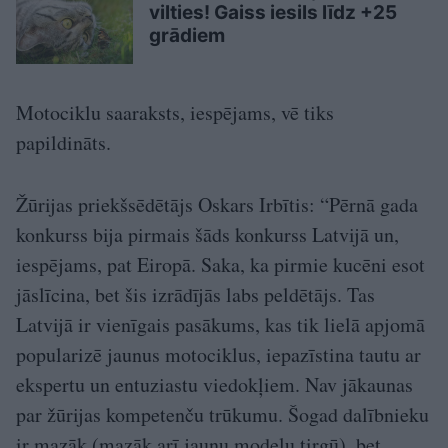
vilties! Gaiss iesils līdz +25
grādiem
Motociklu saaraksts, iespējams, vē tiks
papildināts.
Žūrijas priekšsēdētājs Oskars Irbītis: “Pērnā gada
konkurss bija pirmais šāds konkurss Latvijā un,
iespējams, pat Eiropā. Saka, ka pirmie kucēni esot
jāslīcina, bet šis izrādījās labs peldētājs. Tas
Latvijā ir vienīgais pasākums, kas tik lielā apjomā
popularizē jaunus motociklus, iepazīstina tautu ar
ekspertu un entuziastu viedokļiem. Nav jākaunas
par žūrijas kompetenču trūkumu. Šogad dalībnieku
ir mazāk (mazāk arī jaunu modeļu tirgū), bet