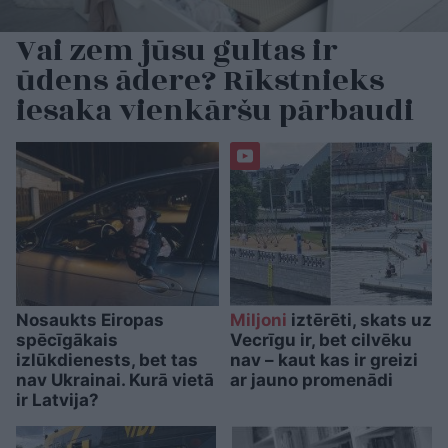
Vai zem jūsu gultas ir
ūdens ādere? Rīkstnieks
iesaka vienkāršu pārbaudi
Nosaukts Eiropas
Miljoni
iztērēti, skats uz
spēcīgākais
Vecrīgu ir, bet cilvēku
izlūkdienests, bet tas
nav – kaut kas ir greizi
nav Ukrainai. Kurā vietā
ar jauno promenādi
ir Latvija?