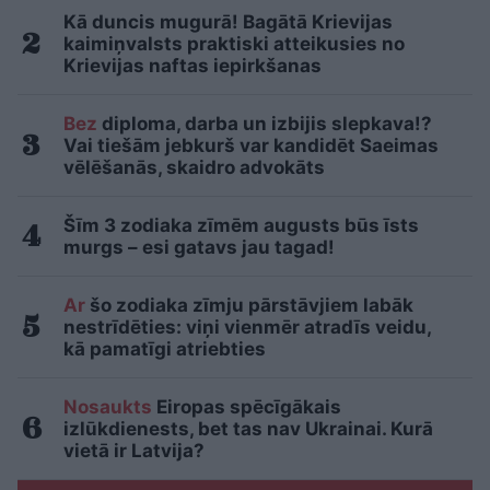
Kā duncis mugurā! Bagātā Krievijas
kaimiņvalsts praktiski atteikusies no
Krievijas naftas iepirkšanas
Bez
diploma, darba un izbijis slepkava!?
Vai tiešām jebkurš var kandidēt Saeimas
vēlēšanās, skaidro advokāts
Šīm 3 zodiaka zīmēm augusts būs īsts
murgs – esi gatavs jau tagad!
Ar
šo zodiaka zīmju pārstāvjiem labāk
nestrīdēties: viņi vienmēr atradīs veidu,
kā pamatīgi atriebties
Nosaukts
Eiropas spēcīgākais
izlūkdienests, bet tas nav Ukrainai. Kurā
vietā ir Latvija?