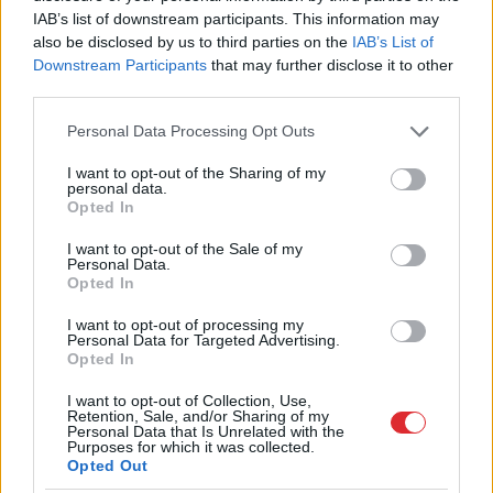
IAB’s list of downstream participants. This information may
also be disclosed by us to third parties on the
IAB’s List of
Downstream Participants
that may further disclose it to other
third parties.
Kā duncis mugurā!
TESTS. Ja vari izlasīt
Bagātā Krievijas
vārdus, kas apgriezti
Please note that this website/app uses one or more Google
Personal Data Processing Opt Outs
kaimiņvalsts praktiski
augšpēdus, ar tevi
services and may gather and store information including but
atteikusies no Krievijas
pagaidām viss ir
not limited to your visit or usage behaviour. You may click to
I want to opt-out of the Sharing of my
personal data.
naftas iepirkšanas
kārtībā
grant or deny consent to Google and its third-party tags to
Opted In
use your data for below specified purposes in below Google
consent section.
I want to opt-out of the Sale of my
Personal Data.
Opted In
I want to opt-out of processing my
Personal Data for Targeted Advertising.
Opted In
I want to opt-out of Collection, Use,
Retention, Sale, and/or Sharing of my
Personal Data that Is Unrelated with the
Purposes for which it was collected.
Opted Out