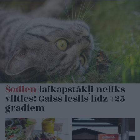
Šodien
laikapstākļi neliks
vilties! Gaiss iesils līdz +25
grādiem