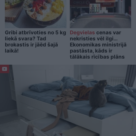
Gribi atbrīvoties no 5 kg
Degvielas
cenas var
liekā svara? Tad
nekristies vēl ilgi…
brokastis ir jāēd šajā
Ekonomikas ministrijā
laikā!
pastāsta, kāds ir
tālākais rīcības plāns