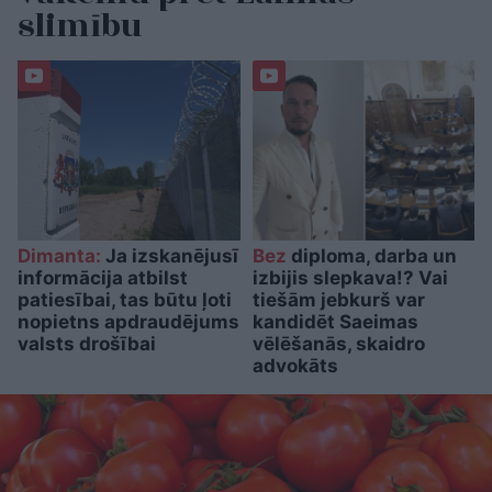
slimību
Dimanta:
Ja izskanējusī
Bez
diploma, darba un
informācija atbilst
izbijis slepkava!? Vai
patiesībai, tas būtu ļoti
tiešām jebkurš var
nopietns apdraudējums
kandidēt Saeimas
valsts drošībai
vēlēšanās, skaidro
advokāts