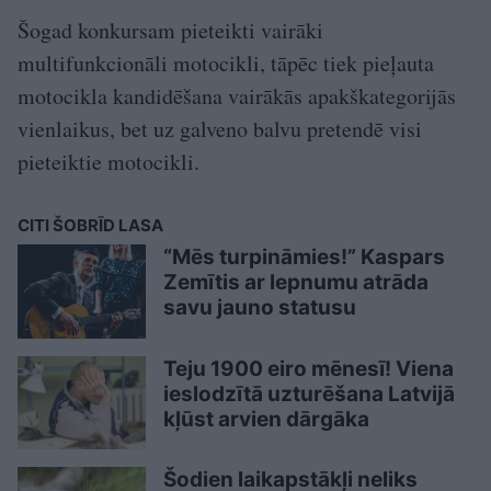
Šogad konkursam pieteikti vairāki
multifunkcionāli motocikli, tāpēc tiek pieļauta
motocikla kandidēšana vairākās apakškategorijās
vienlaikus, bet uz galveno balvu pretendē visi
pieteiktie motocikli.
CITI ŠOBRĪD LASA
“Mēs turpināmies!” Kaspars
Zemītis ar lepnumu atrāda
savu jauno statusu
Teju 1900 eiro mēnesī! Viena
ieslodzītā uzturēšana Latvijā
kļūst arvien dārgāka
Šodien laikapstākļi neliks