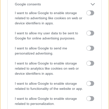
Google consents
“Mēs turpināmies!” Kaspars
I want to allow Google to enable storage
Zemītis ar lepnumu atrāda
Atcelt
Ziņot
related to advertising like cookies on web or
savu jauno statusu
device identifiers in apps.
I want to allow my user data to be sent to
Google for online advertising purposes.
I want to allow Google to send me
personalized advertising.
I want to allow Google to enable storage
related to analytics like cookies on web or
device identifiers in apps.
Ukrainā
noslēgusies 40
Teju 1900 eiro mēnesī!
dienu operācija.
Viena ieslodzītā
I want to allow Google to enable storage
Zelenskis norāda, ka ir
uzturēšana Latvijā
related to functionality of the website or app.
apmierināts un
kļūst arvien dārgāka
zaudējumi esot
I want to allow Google to enable storage
iespaidīgi
related to personalization.