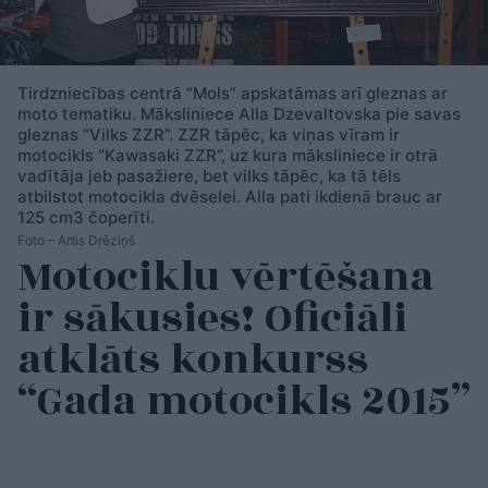
Tirdzniecības centrā “Mols” apskatāmas arī gleznas ar
moto tematiku. Māksliniece Alla Dzevaltovska pie savas
gleznas “Vilks ZZR”. ZZR tāpēc, ka viņas vīram ir
motocikls “Kawasaki ZZR”, uz kura māksliniece ir otrā
vadītāja jeb pasažiere, bet vilks tāpēc, ka tā tēls
atbilstot motocikla dvēselei. Alla pati ikdienā brauc ar
125 cm3 čoperīti.
Foto – Artis Drēziņš
Motociklu vērtēšana
ir sākusies! Oficiāli
atklāts konkurss
“Gada motocikls 2015”