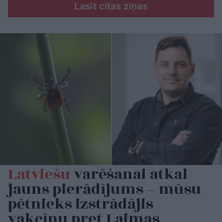
Lasīt citas ziņas
Latviešu
varēšanai atkal
jauns pierādījums – mūsu
pētnieks izstrādājis
vakcīnu pret Laimas