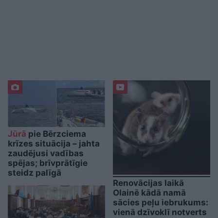
Jūrā
pie Bērzciema
krīzes situācija – jahta
zaudējusi vadības
spējas; brīvprātīgie
steidz palīgā
Renovācijas laikā
Olainē kādā namā
sācies peļu iebrukums:
vienā dzīvoklī notverts