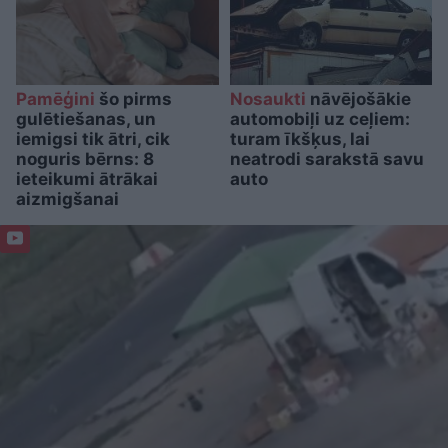
Pamēģini
šo pirms
Nosaukti
nāvējošākie
gulētiešanas, un
automobiļi uz ceļiem:
iemigsi tik ātri, cik
turam īkšķus, lai
noguris bērns: 8
neatrodi sarakstā savu
ieteikumi ātrākai
auto
aizmigšanai