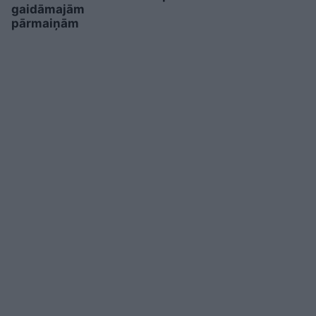
gaidāmajām
pārmaiņām