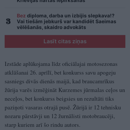
Krievijas naftas iepirkšanas
Bez
diploma, darba un izbijis slepkava!?
Vai tiešām jebkurš var kandidēt Saeimas
vēlēšanās, skaidro advokāts
Lasīt citas ziņas
Izstāde aplūkojama līdz oficiālajai motosezonas
atklāšanai 26. aprīlī, bet konkurss savu apogeju
sasniegs divās dienās maijā, kad braucamrīkus
žūrija varēs izmēģināt Kurzemes jūrmalas ceļos un
neceļos, bet konkurss beigsies un rezultāti tiks
paziņoti vasaras otrajā pusē. Žūrijā ir 12 tehnisku
nozaru pārstāvji un 12 žurnālisti motobraucēji,
starp kuriem arī šo rindu autors.