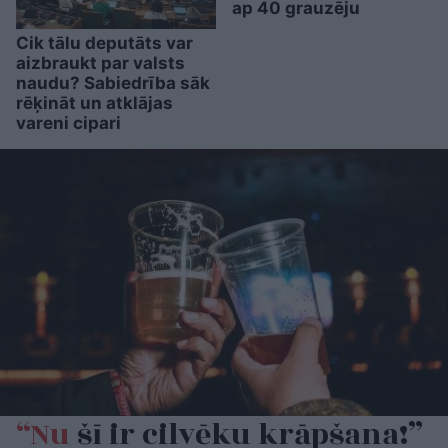
ap 40 grauzēju
Cik tālu deputāts var
aizbraukt par valsts
naudu? Sabiedrība sāk
rēķināt un atklājas
vareni cipari
“Nu
šī ir cilvēku krāpšana!”