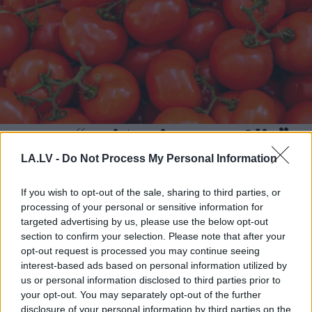
FOTO. “Vai tas ir normāli?”
Guntars veikalā nopērk
LA.LV -
Do Not Process My Personal Information
tomātu, taču, pārgriežot to
uz pusēm, viņu sagaida
If you wish to opt-out of the sale, sharing to third parties, or
processing of your personal or sensitive information for
pārsteigums
targeted advertising by us, please use the below opt-out
section to confirm your selection. Please note that after your
opt-out request is processed you may continue seeing
interest-based ads based on personal information utilized by
us or personal information disclosed to third parties prior to
your opt-out. You may separately opt-out of the further
disclosure of your personal information by third parties on the