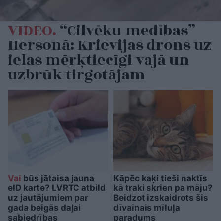
VIDEO.
“Cilvēku medības”
Hersonā: Krievijas drons uz
ielas mērķtiecīgi vajā un
uzbrūk tirgotājam
Vai
būs jātaisa jauna
Kāpēc kaķi tieši naktīs
eID karte? LVRTC atbild
kā traki skrien pa māju?
uz jautājumiem par
Beidzot izskaidrots šis
gada beigās daļai
dīvainais mīluļa
sabiedrības
paradums