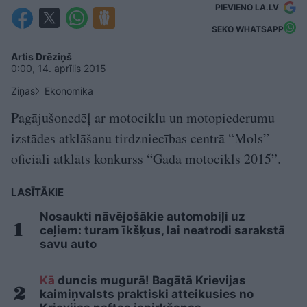
PIEVIENO LA.LV
SEKO WHATSAPP
Artis Drēziņš
0:00, 14. aprīlis 2015
Ziņas
Ekonomika
Pagājušonedēļ ar motociklu un motopiederumu
izstādes atklāšanu tirdzniecības centrā “Mols”
oficiāli atklāts konkurss “Gada motocikls 2015”.
LASĪTĀKIE
Nosaukti nāvējošākie automobiļi uz
ceļiem: turam īkšķus, lai neatrodi sarakstā
savu auto
Kā
duncis mugurā! Bagātā Krievijas
kaimiņvalsts praktiski atteikusies no