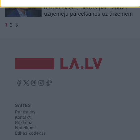
VID ar visiem viņa strādājošiem
darbiniekiem,” Jenzis par daudzu
uzņēmēju pārcelšanos uz ārzemēm
1
2
3
SAITES
Par mums
Kontakti
Reklāma
Noteikumi
Ētikas kodekss