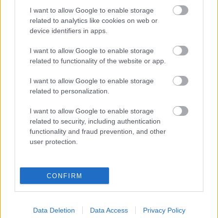
Kārlis Streips: Izdevības gadījumā
I want to allow Google to enable storage
visai mazs skaits latviešu no
related to analytics like cookies on web or
rietumiem pārceltos uz Latviju
device identifiers in apps.
I want to allow Google to enable storage
“Cilvēki no Latvijas vairs nebrauc
related to functionality of the website or app.
prom tikai atalgojuma dēļ,” norāda
uzņēmējs
I want to allow Google to enable storage
related to personalization.
Krievu miljonāri jau krāmē koferus:
I want to allow Google to enable storage
uz kurām valstīm kāro pārcelties?
related to security, including authentication
functionality and fraud prevention, and other
user protection.
VIDEO. “Par agru priecājies,
Andruša!”: Pugačova skarbi atbild
mācītājam, kurš priecīgs, ka viņa
CONFIRM
emigrējusi prom no Krievijas
“Man
ir sajūta, ka Latvijā paliks tikai
Data Deletion
Data Access
Privacy Policy