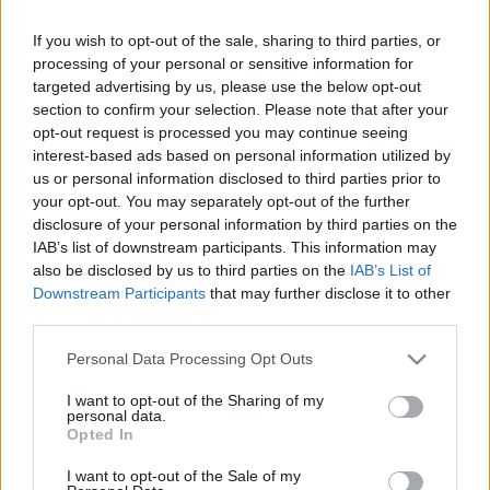
Eiropas un mūsu drošību
If you wish to opt-out of the sale, sharing to third parties, or
processing of your personal or sensitive information for
Par pusi mazāk.. Līdz kara beigām
targeted advertising by us, please use the below opt-out
Ukrainā var palikt tikai 25 miljoni
section to confirm your selection. Please note that after your
cilvēku
opt-out request is processed you may continue seeing
interest-based ads based on personal information utilized by
us or personal information disclosed to third parties prior to
Emigrējušais
ārsts Volna par
your opt-out. You may separately opt-out of the further
atgriešanos Krievijā: “Nekad! Es
disclosure of your personal information by third parties on the
vairs negribu redzēt šos cilvēkus”
IAB’s list of downstream participants. This information may
also be disclosed by us to third parties on the
IAB’s List of
Downstream Participants
that may further disclose it to other
Vents
Armands Krauklis par
tautiešu atgriešanos Latvijā: “Kad
third parties.
būs pensija, mēs atgriezīsimies, jo
Please note that this website/app uses one or more Google
mums ir nostaļģija!”
Personal Data Processing Opt Outs
services and may gather and store information including but
not limited to your visit or usage behaviour. You may click to
I want to opt-out of the Sharing of my
personal data.
Rēzija Kalniņa: “Kāpēc pēkšņi brauc
grant or deny consent to Google and its third-party tags to
Opted In
tik daudz cittautībnieku iekšā?
use your data for below specified purposes in below Google
Redzu to, ka tas ir plāns”
consent section.
I want to opt-out of the Sale of my