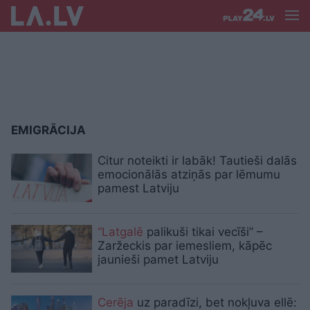
EMIGRĀCIJA
Citur noteikti ir labāk! Tautieši dalās
emocionālās atziņās par lēmumu
pamest Latviju
“Latgalē
palikuši tikai vecīši” –
Zaržeckis par iemesliem, kāpēc
jaunieši pamet Latviju
Cerēja
uz paradīzi, bet nokļuva ellē: