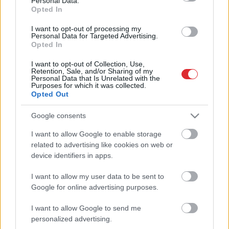
Personal Data.
Opted In
Zaržeckis:
Vajag no frančiem
I want to opt-out of processing my
mācīties – kā kaut kas, tā visi ir
Personal Data for Targeted Advertising.
ielās
Opted In
I want to opt-out of Collection, Use,
Deputāts:
Esam atklāti – algu
Retention, Sale, and/or Sharing of my
Personal Data that Is Unrelated with the
starpība vairs nav tāda, lai būtu
Purposes for which it was collected.
vērts braukt prom no Latvijas
Opted Out
Google consents
“Profesiju atzīšana ES joprojām nav
notikusi.” Egle skaidro, ar kādu
Atcelt
Ziņot
I want to allow Google to enable storage
diskrimināciju ārvalstīs saskaras
related to advertising like cookies on web or
darbaspēks no Latvijas
device identifiers in apps.
I want to allow my user data to be sent to
VIDEO. Klusi un nemanot sācies
Google for online advertising purposes.
jauns emigrācijas vilnis prom no
Latvijas
I want to allow Google to send me
personalized advertising.