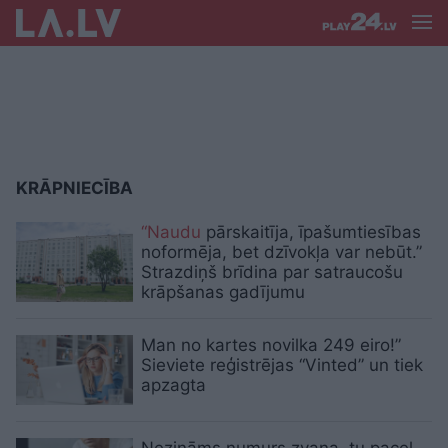
KRĀPNIECĪBA
“Naudu
pārskaitīja, īpašumtiesības
noformēja, bet dzīvokļa var nebūt.”
Strazdiņš brīdina par satraucošu
krāpšanas gadījumu
Man no kartes novilka 249 eiro!”
Sieviete reģistrējas “Vinted” un tiek
apzagta
Nezināms numurs zvana, tu pacel,