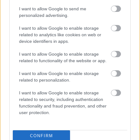
I want to allow Google to send me
“No jūsu konta noņemta liela
personalized advertising.
naudas summa!” Sieviete pastāsta
par dīvainu zvanu no “Swedbank”
I want to allow Google to enable storage
related to analytics like cookies on web or
device identifiers in apps.
“Pēc dažām dienām viņi atkal
salūza” – dēls satraucies, jo vecāki
I want to allow Google to enable storage
iekrituši krāpnieku nagos, no kuriem
related to functionality of the website or app.
ir teju neiespējami izkļūt
I want to allow Google to enable storage
related to personalization.
Solīja
remontu un dzīvokļus, bet
pazuda ar naudu: vīrietis izkrāpis
I want to allow Google to enable storage
vairāk nekā 70 000 eiro
related to security, including authentication
functionality and fraud prevention, and other
user protection.
Policija Olainē aptur “naudas mūli”,
kas savas noziedzīgās darbības
veica daudzviet Latvijā
CONFIRM