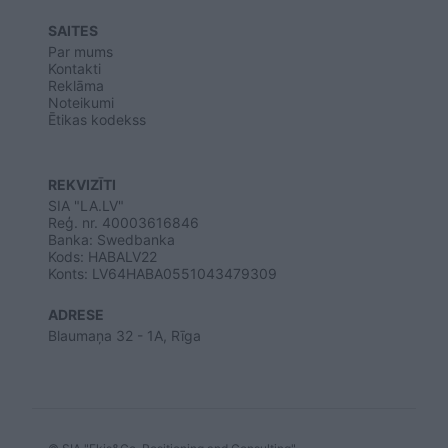
SAITES
Par mums
Kontakti
Reklāma
Noteikumi
Ētikas kodekss
REKVIZĪTI
SIA "LA.LV"
Reģ. nr. 40003616846
Banka: Swedbanka
Kods: HABALV22
Konts: LV64HABA0551043479309
ADRESE
Blaumaņa 32 - 1A, Rīga