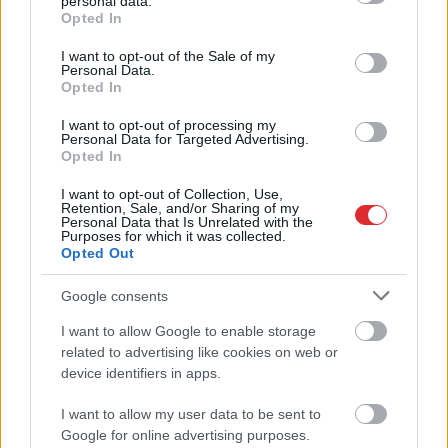
personal data.
grant or deny consent to Google and its third-party tags to
Opted In
use your data for below specified purposes in below Google
Uzmaniet
savus tuvos! Valters
consent section.
I want to opt-out of the Sale of my
Bolēvics par cilvēkiem bez dvēseles
Personal Data.
un cieņas pret veciem ļaudīm
Opted In
I want to opt-out of processing my
Personal Data for Targeted Advertising.
Viņi
kļūst arvien radošāki: 3
Opted In
“slepenu operāciju” scenāriji, kurus
izmanto krāpnieki
I want to opt-out of Collection, Use,
Retention, Sale, and/or Sharing of my
Personal Data that Is Unrelated with the
Purposes for which it was collected.
Elementāri!
Ļaudis spriež par
Opted Out
aktuālu krāpniecības veidu, bet
Raimonds dalās vienkāršā
Google consents
paņēmienā, kā no garnadžiem tikt
vaļā
I want to allow Google to enable storage
Atcelt
Ziņot
related to advertising like cookies on web or
device identifiers in apps.
“Problēmas
ir lielas — jāmaksā vēl!”
Liepājniece “TikTok” notic gaišreģei
I want to allow my user data to be sent to
un krāpniekiem pārskaita prāvu
Google for online advertising purposes.
naudas summu