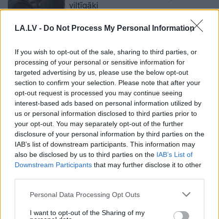
viltīgāki
LA.LV -
Do Not Process My Personal Information
“Omniva” vārdā izkrāpj
internetbanku piekļuves datus – lūk,
kādu jaunu shēmu izdomājuši
If you wish to opt-out of the sale, sharing to third parties, or
krāpnieki
processing of your personal or sensitive information for
targeted advertising by us, please use the below opt-out
section to confirm your selection. Please note that after your
Šķiet
nevainīgs paziņojums, bet
opt-out request is processed you may continue seeing
sekas var būt nopietnas –
interest-based ads based on personal information utilized by
kiberdrošības eksperti brīdina par
us or personal information disclosed to third parties prior to
jaunu krāpšanas veidu
your opt-out. You may separately opt-out of the further
disclosure of your personal information by third parties on the
Eksperti
ceļ trauksmi: krāpniekiem ir
IAB’s list of downstream participants. This information may
jauna ēsma, kas kļūst arvien
also be disclosed by us to third parties on the
IAB’s List of
populārāka
Downstream Participants
that may further disclose it to other
third parties.
“Jums
raksta Raimonds Pauls –
Please note that this website/app uses one or more Google
Personal Data Processing Opt Outs
īstais!” Ģirts saņem īsziņu no paša
services and may gather and store information including but
Maestro un publicē to internetā
not limited to your visit or usage behaviour. You may click to
I want to opt-out of the Sharing of my