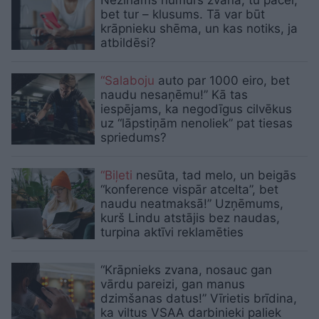
bet tur – klusums. Tā var būt
krāpnieku shēma, un kas notiks, ja
atbildēsi?
“Salaboju
auto par 1000 eiro, bet
naudu nesaņēmu!” Kā tas
iespējams, ka negodīgus cilvēkus
uz “lāpstiņām nenoliek” pat tiesas
spriedums?
“Biļeti
nesūta, tad melo, un beigās
“konference vispār atcelta”, bet
naudu neatmaksā!” Uzņēmums,
kurš Lindu atstājis bez naudas,
turpina aktīvi reklamēties
“Krāpnieks zvana, nosauc gan
vārdu pareizi, gan manus
dzimšanas datus!” Vīrietis brīdina,
ka viltus VSAA darbinieki paliek