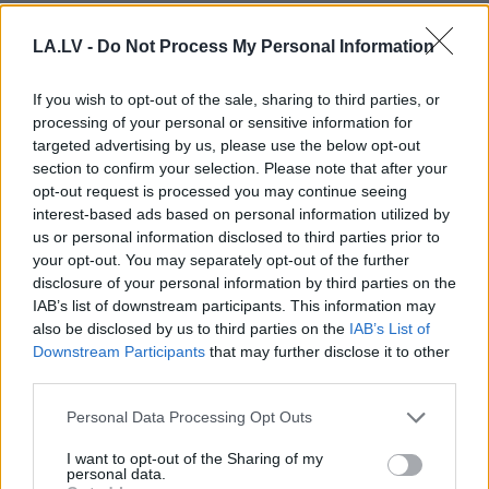
VIDEO. Kijiva: Situācija Bahmutā
kļūst arvien sarežģītāka
LA.LV -
Do Not Process My Personal Information
If you wish to opt-out of the sale, sharing to third parties, or
processing of your personal or sensitive information for
VIDEO. “Viņi ienāk kā tarakāni no
targeted advertising by us, please use the below opt-out
aizkrāsns.” Ukrainas spēki turpina
cīnīties, lai noturētu Bahmutu
section to confirm your selection. Please note that after your
opt-out request is processed you may continue seeing
interest-based ads based on personal information utilized by
VIDEO. “Puiši nedrīkst būt izsalkuši.
us or personal information disclosed to third parties prior to
Ārā salst!” Ar mopēdu braucošā
your opt-out. You may separately opt-out of the further
vecmāmiņa piegādā pārtiku ukraiņu
disclosure of your personal information by third parties on the
karavīriem
IAB’s list of downstream participants. This information may
also be disclosed by us to third parties on the
IAB’s List of
Downstream Participants
that may further disclose it to other
VIDEO.
No krievu rīkotajām
third parties.
piespiedu “vasaras nometnēm”
izdevies atgūt un aizvest mājās
Please note that this website/app uses one or more Google
Personal Data Processing Opt Outs
vairāk nekā 100 ukraiņu bērnus
services and may gather and store information including but
not limited to your visit or usage behaviour. You may click to
I want to opt-out of the Sharing of my
personal data.
grant or deny consent to Google and its third-party tags to
VIDEO. “Kad ir tumšs, varam redzēt