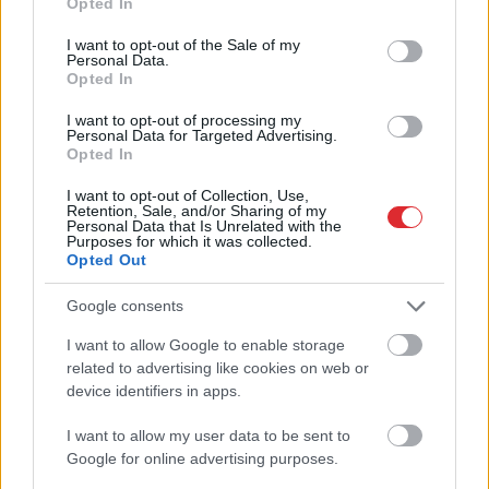
Opted In
use your data for below specified purposes in below Google
Krievijas personālu un aprīkojumu.”
Ukrainas karavīri iesūta bezpilota
consent section.
I want to opt-out of the Sale of my
lidaparātu, lai izlūkotu Krievijas
Personal Data.
Opted In
okupēto teritoriju
I want to opt-out of processing my
Personal Data for Targeted Advertising.
VIDEO. Kā Ukrainas spēki trenējas
Opted In
pie Baltkrievijas robežas
I want to opt-out of Collection, Use,
Retention, Sale, and/or Sharing of my
Personal Data that Is Unrelated with the
Purposes for which it was collected.
VIDEO.
“Viņiem paveicās. No
Opted Out
dzīvokļa palikušas tikai sienas…”
Aculiecinieku piedzīvotais Krievijas
Google consents
raķešu trieciena laikā Harkivas
centrā
I want to allow Google to enable storage
Atcelt
Ziņot
related to advertising like cookies on web or
device identifiers in apps.
VIDEO.
Ukraiņi notur piemiņas
dievkalpojumu nogalinātajiem
I want to allow my user data to be sent to
ārzemju brīvprātīgajiem palīgiem
Google for online advertising purposes.