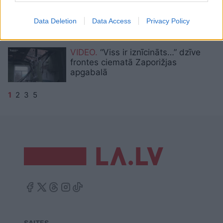
palīdzētu tiem, kas izdzīvojuši
nāvējošā Krievijas triecienā Dņipro
Data Deletion
Data Access
Privacy Policy
daudzdzīvokļu kvartālā
VIDEO.
“Viss ir iznīcināts…” dzīve
frontes ciematā Zaporižjas
apgabalā
1
2
3
5
SAITES