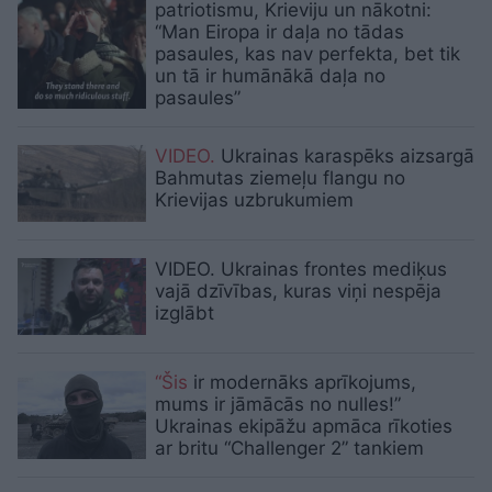
patriotismu, Krieviju un nākotni:
“Man Eiropa ir daļa no tādas
pasaules, kas nav perfekta, bet tik
un tā ir humānākā daļa no
pasaules”
VIDEO.
Ukrainas karaspēks aizsargā
Bahmutas ziemeļu flangu no
Krievijas uzbrukumiem
VIDEO. Ukrainas frontes mediķus
vajā dzīvības, kuras viņi nespēja
izglābt
“Šis
ir modernāks aprīkojums,
mums ir jāmācās no nulles!”
Ukrainas ekipāžu apmāca rīkoties
ar britu “Challenger 2” tankiem