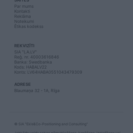
Par mums
Kontakti
Reklāma
Noteikumi
Ētikas kodekss
REKVIZĪTI
SIA "LA.LV"
Reģ. nr. 40003616846
Banka: Swedbanka
Kods: HABALV22
Konts: LV64HABA0551043479309
ADRESE
Blaumaņa 32 - 1A, Rīga
© SIA "Ekis&Co-Positioning and Consulting"
Jebkāda veida satura pārpublicēšana, kopēšana, izplatīšana vai