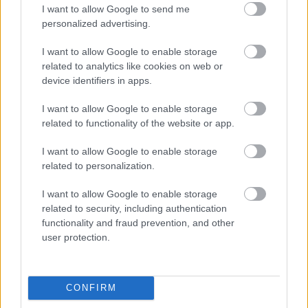
I want to allow Google to send me
VIDEO.
Bojāgājušo skaits
personalized advertising.
sprādzienā Pakistānas mošejā
pieaudzis līdz 83
I want to allow Google to enable storage
related to analytics like cookies on web or
device identifiers in apps.
VIDEO.
“Dziļš aukstums, sasalusi
zeme un cīņas…” Ukrainas
I want to allow Google to enable storage
karaspēks kaujā par Soledaru cīnās
related to functionality of the website or app.
pret Krievijas kājniekiem
I want to allow Google to enable storage
VIDEO.
Aculiecinieki par šausmīgo
related to personalization.
helikoptera avāriju Ukrainā
I want to allow Google to enable storage
related to security, including authentication
functionality and fraud prevention, and other
VIDEO. Brīvprātīgie evakuē Ukrainas
user protection.
civiliedzīvotājus no ciematiem
netālu no Soledaras
CONFIRM
VIDEO. Glābēji turpina darbu, lai