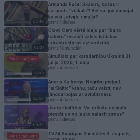
Armands Puče: Skaidrs, ka tas ir
sarunāts “veikals”! Bet vai jūs domājat,
ka visi Latvijā ir muļķi?
02:48
pirms 1 dienas
Olavs Cers vērtē ideju par “balto
hakeru” iesaisti valsts kritiskās
infrastruktūras aizsardzībā
02:01
pirms 18 stundām
Aktuālais par karadarbību Ukrainā 31.
Pilnais radījums
jūlijs, 2026, 1. daļa
pirms 4 dienām
19:08
Andris Kulbergs: Negribu pieļaut
“airBaltic” krahu, taču valstij nav
jānodarbojas ar aviobiznesu
04:09
pirms 4 dienām
Jautā skatītājs: Vai drīkstu ceļmalā
piestāt un no lauka salasīt zirņus?
pirms 1 dienas
00:29
TV24 Svarīgais 3 minūtēs 3. augusts,
Pilnais radījums
2026, 19:00