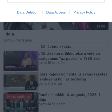
Data Deletion
Data Access
Privacy Policy
23:00
. daļa
pirms 5 mēnešiem
Citi šobrīd skatās
LNB direktore: Bibliotekāru vidējais
atalgojums “uz papīra” ir 1388 eiro
pirms 16 stundām
01:22
Igors Rajevs komentē Krievijas raķetes
ielidošanu Polijas teritorijā
pirms 3 dienām
02:30
Runāsim atklāti 4. augusts, 2026, 1.
Pilnais radījums
daļa
pirms 14 stundām
19:37