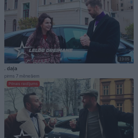
23:05
. daļa
pirms 7 mēnešiem
Pilnais raidījums