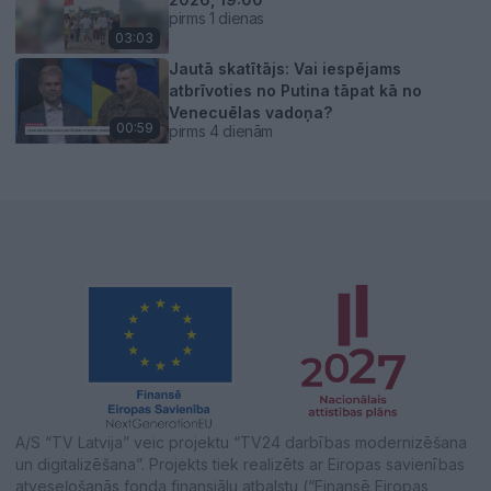
pirms 1 dienas
03:03
Jautā skatītājs: Vai iespējams
atbrīvoties no Putina tāpat kā no
Venecuēlas vadoņa?
00:59
pirms 4 dienām
A/S “TV Latvija” veic projektu “TV24 darbības modernizēšana
un digitalizēšana”. Projekts tiek realizēts ar Eiropas savienības
atveseļošanās fonda finansiālu atbalstu (“Finansē Eiropas