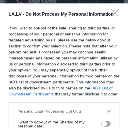
23:00
LA.LV -
Do Not Process My Personal Information
. daļa
pirms 6 mēnešiem
If you wish to opt-out of the sale, sharing to third parties, or
Pilnais raidījums
processing of your personal or sensitive information for
targeted advertising by us, please use the below opt-out
section to confirm your selection. Please note that after your
opt-out request is processed you may continue seeing
interest-based ads based on personal information utilized by
us or personal information disclosed to third parties prior to
your opt-out. You may separately opt-out of the further
disclosure of your personal information by third parties on the
IAB’s list of downstream participants. This information may
also be disclosed by us to third parties on the
IAB’s List of
22:57
Downstream Participants
that may further disclose it to other
. daļa
third parties.
pirms 6 mēnešiem
Please note that this website/app uses one or more Google
Personal Data Processing Opt Outs
Pilnais raidījums
services and may gather and store information including but
not limited to your visit or usage behaviour. You may click to
I want to opt-out of the Sharing of my
personal data.
grant or deny consent to Google and its third-party tags to