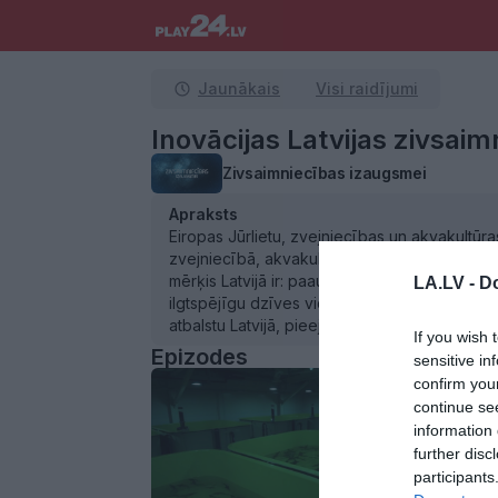
Jaunākais
Visi raidījumi
Inovācijas Latvijas zivsaim
Zivsaimniecības izaugsmei
Apraksts
Eiropas Jūrlietu, zvejniecības un akvakultūra
zvejniecībā, akvakultūrā un zivsaimniecības pr
mērķis Latvijā ir: paaugstināt zivsaimniecīb
LA.LV -
Do
ilgtspējīgu dzīves vidi ūdens dzīvajiem resu
atbalstu Latvijā, pieejamais publiskais (ES un 
If you wish 
Epizodes
sensitive in
confirm you
continue se
information 
further disc
participants