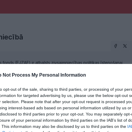
niecībā
s fonds (EJZAF) ir atbalsts zivsaimniecības politikas īstenošanai
odukcijas ražošanā, kā arī integrētai jūrlietu politikai. Atbalsta
as konkurētspēju veselīgas un drošas pārtikas iegūšanai un nodrošinā
 Not Process My Personal Information
rsiem. Programmā zivsaimniecības attīstībai, ar kuru īsteno EJZAF
Latvijas līdzfinansējums) finansējums ir 192,7 miljoni eiro.
to opt-out of the sale, sharing to third parties, or processing of your per
formation for targeted advertising by us, please use the below opt-out s
r selection. Please note that after your opt-out request is processed y
eing interest-based ads based on personal information utilized by us or
disclosed to third parties prior to your opt-out. You may separately opt-
losure of your personal information by third parties on the IAB’s list of
. This information may also be disclosed by us to third parties on the
IA