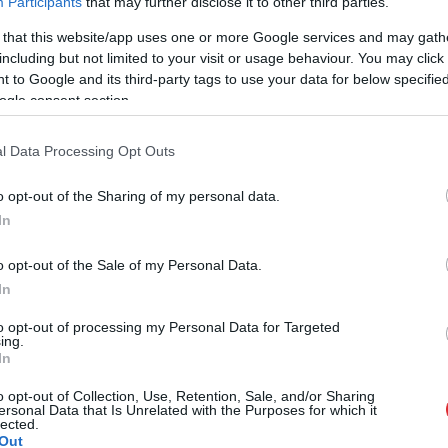
Participants
that may further disclose it to other third parties.
01:18
 that this website/app uses one or more Google services and may gath
 zivsaimniecības gala
including but not limited to your visit or usage behaviour. You may click 
ta sasniegšana
 to Google and its third-party tags to use your data for below specifi
ada
ogle consent section.
l Data Processing Opt Outs
o opt-out of the Sharing of my personal data.
In
o opt-out of the Sale of my Personal Data.
In
to opt-out of processing my Personal Data for Targeted
ing.
In
o opt-out of Collection, Use, Retention, Sale, and/or Sharing
ersonal Data that Is Unrelated with the Purposes for which it
lected.
Out