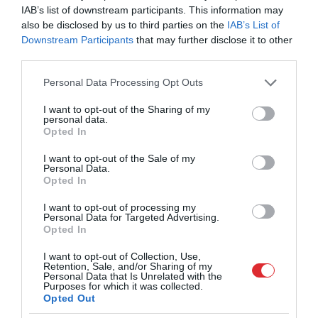
IAB’s list of downstream participants. This information may
Preses klubs 9. septembris, 2024, 1. daļa
also be disclosed by us to third parties on the
IAB’s List of
pirms 1 gada
Downstream Participants
that may further disclose it to other
Pilnais raidījums
third parties.
Please note that this website/app uses one or more Google
Personal Data Processing Opt Outs
services and may gather and store information including but
not limited to your visit or usage behaviour. You may click to
I want to opt-out of the Sharing of my
personal data.
grant or deny consent to Google and its third-party tags to
Opted In
use your data for below specified purposes in below Google
consent section.
I want to opt-out of the Sale of my
Personal Data.
Opted In
19:06
I want to opt-out of processing my
Preses klubs 6. septembris, 2024, 1. daļa
Personal Data for Targeted Advertising.
Opted In
pirms 1 gada
Pilnais raidījums
I want to opt-out of Collection, Use,
Retention, Sale, and/or Sharing of my
Personal Data that Is Unrelated with the
Purposes for which it was collected.
Opted Out