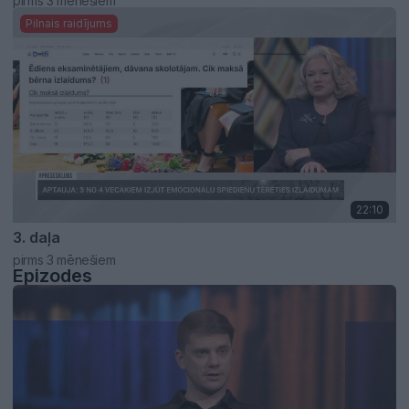
pirms 3 mēnešiem
Pilnais raidījums
22:10
3. daļa
pirms 3 mēnešiem
Epizodes