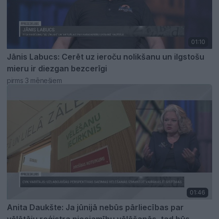
01:10
Jānis Labucs: Cerēt uz ieroču nolikšanu un ilgstošu
mieru ir diezgan bezcerīgi
pirms 3 mēnešiem
01:46
Anita Daukšte: Ja jūnijā nebūs pārliecības par