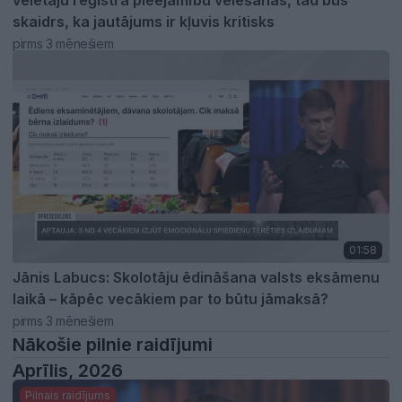
vēlētāju reģistra pieejamību vēlēšanās, tad būs
skaidrs, ka jautājums ir kļuvis kritisks
pirms 3 mēnešiem
01:58
Jānis Labucs: Skolotāju ēdināšana valsts eksāmenu
laikā – kāpēc vecākiem par to būtu jāmaksā?
pirms 3 mēnešiem
Nākošie pilnie raidījumi
Aprīlis, 2026
Pilnais raidījums