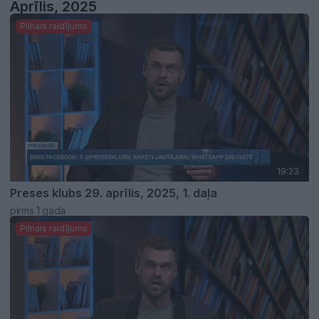
Aprīlis, 2025
Pilnais raidījums
19:23
Preses klubs 29. aprīlis, 2025, 1. daļa
pirms 1 gada
Pilnais raidījums