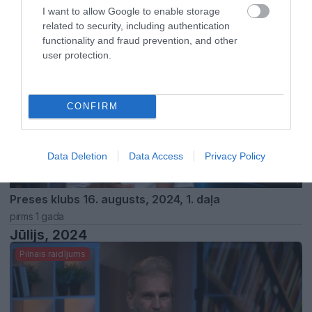
Preses klubs 20. augusts, 2024, 1. daļa
I want to allow Google to enable storage
pirms 1 gada
related to security, including authentication
Pilnais raidījums
functionality and fraud prevention, and other
user protection.
CONFIRM
Data Deletion
Data Access
Privacy Policy
23:06
Preses klubs 16. augusts, 2024, 1. daļa
pirms 1 gada
Jūlijs, 2024
Pilnais raidījums