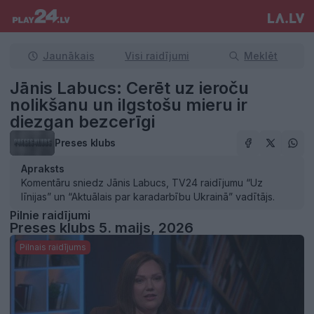
Jaunākais
Visi raidījumi
Meklēt
Jānis Labucs: Cerēt uz ieroču
nolikšanu un ilgstošu mieru ir
diezgan bezcerīgi
Preses klubs
Apraksts
Komentāru sniedz Jānis Labucs, TV24 raidījumu “Uz
līnijas” un “Aktuālais par karadarbību Ukrainā” vadītājs.
Pilnie raidījumi
Preses klubs 5. maijs, 2026
Pilnais raidījums