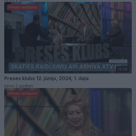
Pilnais raidījums
22:26
Preses klubs 12. jūnijs, 2024, 1. daļa
pirms 2 gadiem
Pilnais raidījums