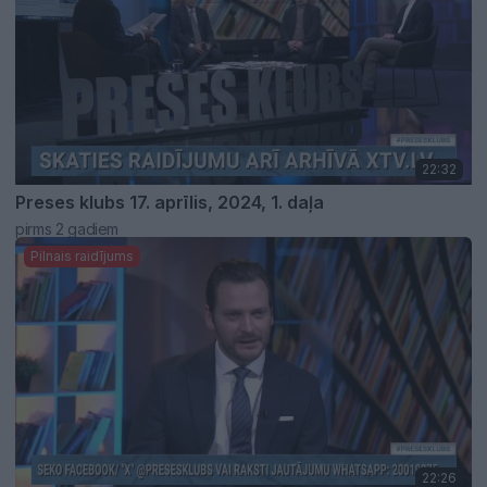
22:32
Preses klubs 17. aprīlis, 2024, 1. daļa
pirms 2 gadiem
Pilnais raidījums
22:26