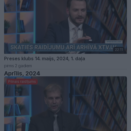
22:11
Preses klubs 14. maijs, 2024, 1. daļa
pirms 2 gadiem
Aprīlis, 2024
Pilnais raidījums