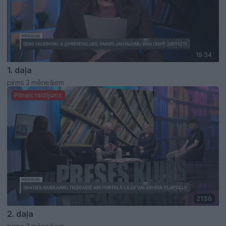
19:34
1. daļa
pirms 3 mēnešiem
Pilnais raidījums
21:56
2. daļa