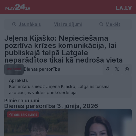
Jaunākais
Visi raidījumi
Meklēt
Jeļena Kijaško: Nepieciešama
pozitīva krīzes komunikācija, lai
publiskajā telpā Latgale
neparādītos tikai kā nedroša vieta
Dienas personība
Apraksts
Komentāru sniedz Jeļena Kijaško, Latgales tūrisma
asociācijas valdes priekšsēdētāja.
Pilnie raidījumi
Dienas personība 3. jūnijs, 2026
Pilnais raidījums