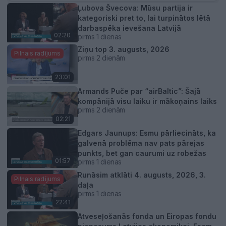
Ļubova Švecova: Mūsu partija ir
kategoriski pret to, lai turpinātos lētā
darbaspēka ievešana Latvijā
02:20
pirms 1 dienas
Ziņu top 3. augusts, 2026
Pilnais radījums
pirms 2 dienām
23:01
Armands Puče par “airBaltic”: Šajā
kompānijā visu laiku ir mākoņains laiks
pirms 2 dienām
02:21
Edgars Jaunups: Esmu pārliecināts, ka
galvenā problēma nav pats pārejas
punkts, bet gan caurumi uz robežas
01:57
pirms 1 dienas
Runāsim atklāti 4. augusts, 2026, 3.
Pilnais radījums
daļa
pirms 1 dienas
22:41
Atveseļošanās fonda un Eiropas fondu