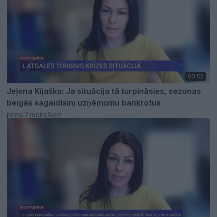
00:52
Jeļena Kijaško: Ja situācija tā turpināsies, sezonas
beigās sagaidīsim uzņēmumu bankrotus
pirms 2 mēnešiem