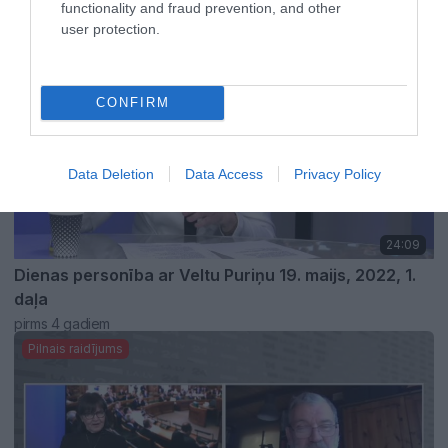
functionality and fraud prevention, and other
pirms 4 gadiem
user protection.
Pilnais raidījums
CONFIRM
Data Deletion
Data Access
Privacy Policy
24:09
Dienas personība ar Veltu Puriņu 19. maijs, 2022, 1.
daļa
pirms 4 gadiem
Pilnais raidījums