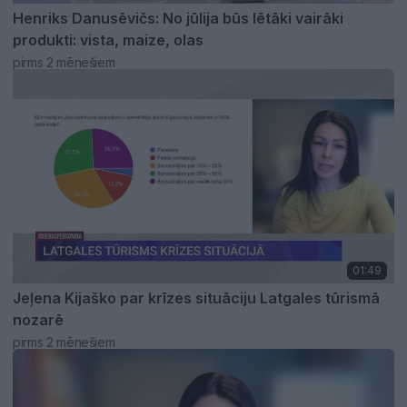
Henriks Danusēvičs: No jūlija būs lētāki vairāki
produkti: vista, maize, olas
pirms 2 mēnešiem
01:49
Jeļena Kijaško par krīzes situāciju Latgales tūrismā
nozarē
pirms 2 mēnešiem