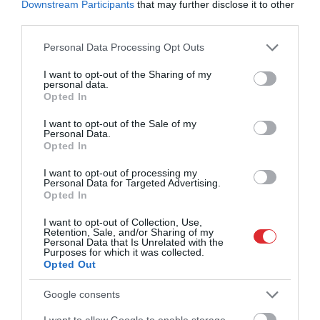
Downstream Participants
that may further disclose it to other
third parties.
Please note that this website/app uses one or more Google
Personal Data Processing Opt Outs
services and may gather and store information including but
not limited to your visit or usage behaviour. You may click to
I want to opt-out of the Sharing of my
personal data.
grant or deny consent to Google and its third-party tags to
Opted In
use your data for below specified purposes in below Google
consent section.
I want to opt-out of the Sale of my
Personal Data.
24:25
Opted In
Dienas personība ar Veltu Puriņu 16. jūnijs, 2022, 1.
daļa
I want to opt-out of processing my
Personal Data for Targeted Advertising.
pirms 4 gadiem
Opted In
Pilnais raidījums
I want to opt-out of Collection, Use,
Retention, Sale, and/or Sharing of my
Personal Data that Is Unrelated with the
Purposes for which it was collected.
Opted Out
Google consents
I want to allow Google to enable storage