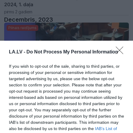
2024, 1. daļa
pirms 2 gadiem
Decembris, 2023
Pilnais raidījums
LA.LV -
Do Not Process My Personal Information
If you wish to opt-out of the sale, sharing to third parties, or
processing of your personal or sensitive information for
targeted advertising by us, please use the below opt-out
section to confirm your selection. Please note that after your
22:13
opt-out request is processed you may continue seeing
Dienas personība ar Veltu Puriņu 7. decembris, 2023,
interest-based ads based on personal information utilized by
us or personal information disclosed to third parties prior to
1. daļa
your opt-out. You may separately opt-out of the further
pirms 2 gadiem
disclosure of your personal information by third parties on the
Jūnijs, 2022
IAB’s list of downstream participants. This information may
Pilnais raidījums
also be disclosed by us to third parties on the
IAB’s List of