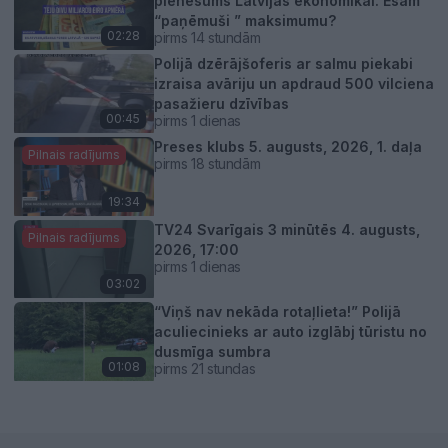
pienesums Latvijas ekonomikai. Esam
“paņēmuši ” maksimumu?
02:28
pirms 14 stundām
Polijā dzērājšoferis ar salmu piekabi
izraisa avāriju un apdraud 500 vilciena
pasažieru dzīvības
00:45
pirms 1 dienas
Preses klubs 5. augusts, 2026, 1. daļa
Pilnais radījums
pirms 18 stundām
19:34
TV24 Svarīgais 3 minūtēs 4. augusts,
Pilnais radījums
2026, 17:00
pirms 1 dienas
03:02
“Viņš nav nekāda rotaļlieta!” Polijā
aculiecinieks ar auto izglābj tūristu no
dusmīga sumbra
01:08
pirms 21 stundas