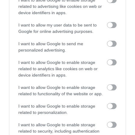
related to advertising like cookies on web or
device identifiers in apps.
24:20
Dienas personība ar Veltu Puriņu 2. jūnijs, 2022, 1.
I want to allow my user data to be sent to
daļa
Google for online advertising purposes.
pirms 4 gadiem
I want to allow Google to send me
Maijs, 2022
personalized advertising.
Pilnais raidījums
I want to allow Google to enable storage
related to analytics like cookies on web or
device identifiers in apps.
I want to allow Google to enable storage
related to functionality of the website or app.
I want to allow Google to enable storage
related to personalization.
24:34
Dienas personība ar Veltu Puriņu 26. maijs, 2022, 1.
I want to allow Google to enable storage
related to security, including authentication
daļa