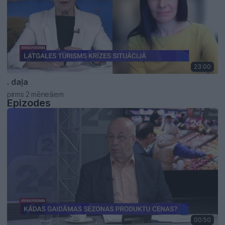
23:00
. daļa
pirms 2 mēnešiem
Epizodes
00:50