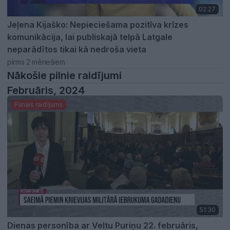
02:27
Jeļena Kijaško: Nepieciešama pozitīva krīzes
komunikācija, lai publiskajā telpā Latgale
neparādītos tikai kā nedroša vieta
pirms 2 mēnešiem
Nākošie pilnie raidījumi
Februāris, 2024
Pilnais raidījums
51:30
Dienas personība ar Veltu Puriņu 22. februāris,