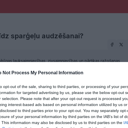
līdz sparģeļu audzēšanai?
ējīgas lauksaimniecības, zivsaimniecības un pārtikas ražošanas
 sociālo un vides ilgtspēju.
 Not Process My Personal Information
ijs, 2026
to opt-out of the sale, sharing to third parties, or processing of your per
formation for targeted advertising by us, please use the below opt-out s
r selection. Please note that after your opt-out request is processed y
eing interest-based ads based on personal information utilized by us or
disclosed to third parties prior to your opt-out. You may separately opt-
losure of your personal information by third parties on the IAB’s list of
. This information may also be disclosed by us to third parties on the
IA