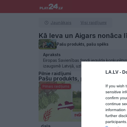
Jaunākais
Visi raidījumi
Kā Ieva un Aigars nonāca 
Pašu produkts, pašu spēks
Apraksts
Eiropas Savienības fondi iegulda konkurētsp
izaugsmē Latvijā, uzlabojot lauku ekonomikas,
LA.LV -
Do
Pilnie raidījumi
Pašu produkts, pašu spēks 5. jūn
If you wish 
Pilnais raidījums
sensitive in
confirm you
continue se
information 
further disc
22:58
participants
. daļa