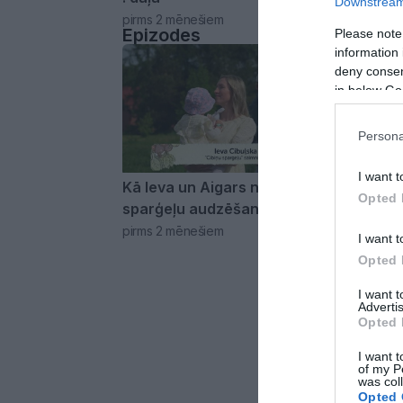
Downstream 
pirms 2 mēnešiem
Epizodes
Please note
information 
deny consent
in below Go
Persona
03:38
I want t
Kā Ieva un Aigars nonāca līdz
Opted 
sparģeļu audzēšanai?
pirms 2 mēnešiem
I want t
Opted 
I want 
Advertis
Opted 
I want t
of my P
was col
Opted 