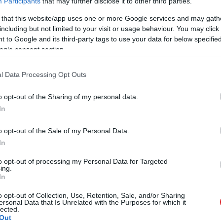
Participants
that may further disclose it to other third parties.
 that this website/app uses one or more Google services and may gath
including but not limited to your visit or usage behaviour. You may click 
 to Google and its third-party tags to use your data for below specifi
ogle consent section.
l Data Processing Opt Outs
o opt-out of the Sharing of my personal data.
In
o opt-out of the Sale of my Personal Data.
In
to opt-out of processing my Personal Data for Targeted
ing.
In
o opt-out of Collection, Use, Retention, Sale, and/or Sharing
ersonal Data that Is Unrelated with the Purposes for which it
lected.
Out