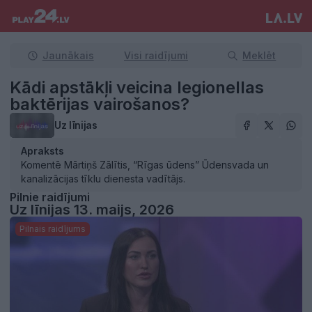
Jaunākais
Visi raidījumi
Meklēt
Kādi apstākļi veicina legionellas
baktērijas vairošanos?
Uz līnijas
Apraksts
Komentē Mārtiņš Zālītis, “Rīgas ūdens” Ūdensvada un
kanalizācijas tīklu dienesta vadītājs.
Pilnie raidījumi
Uz līnijas 13. maijs, 2026
Pilnais raidījums