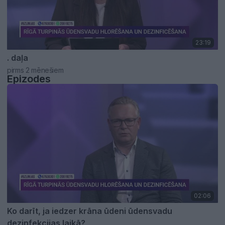
23:19
. daļa
pirms 2 mēnešiem
Epizodes
02:06
Ko darīt, ja iedzer krāna ūdeni ūdensvadu
dezinfekcijas laikā?