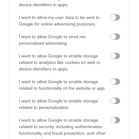
Kādi apstākļi veicina legionellas baktērijas
device identifiers in apps.
vairošanos?
pirms 2 mēnešiem
I want to allow my user data to be sent to
Google for online advertising purposes.
I want to allow Google to send me
personalized advertising.
I want to allow Google to enable storage
related to analytics like cookies on web or
device identifiers in apps.
I want to allow Google to enable storage
01:16
related to functionality of the website or app.
Jautā skatītājs: Kāpēc lietus laikā nepazūd peļķes?
I want to allow Google to enable storage
Vai kanalizāciju tīkli netiek modernizēti?
related to personalization.
pirms 2 mēnešiem
Citi šobrīd skatās
I want to allow Google to enable storage
related to security, including authentication
Ļubova Švecova: Mūsu partija ir
functionality and fraud prevention, and other
kategoriski pret to, lai turpinātos lētā