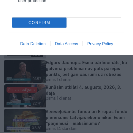
darbaspēka ievešana Latvijā
user protection.
02:20
pirms 1 dienas
Ziņu top 3. augusts, 2026
Pilnais radījums
pirms 2 dienām
CONFIRM
23:01
Armands Puče par “airBaltic”: Šajā
Data Deletion
kompānijā visu laiku ir mākoņains laiks
Data Access
Privacy Policy
pirms 2 dienām
02:21
Edgars Jaunups: Esmu pārliecināts, ka
galvenā problēma nav pats pārejas
punkts, bet gan caurumi uz robežas
01:57
pirms 1 dienas
Runāsim atklāti 4. augusts, 2026, 3.
Pilnais radījums
daļa
pirms 1 dienas
22:41
Atveseļošanās fonda un Eiropas fondu
pienesums Latvijas ekonomikai. Esam
“paņēmuši ” maksimumu?
02:28
pirms 14 stundām