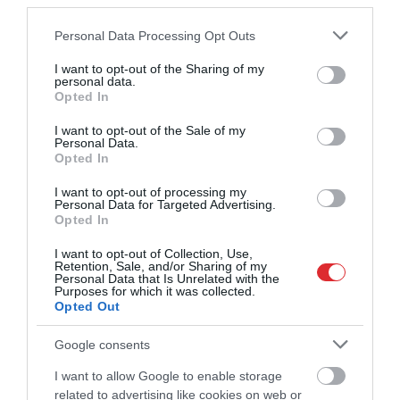
third parties.
Please note that this website/app uses one or more Google
Personal Data Processing Opt Outs
services and may gather and store information including but
not limited to your visit or usage behaviour. You may click to
I want to opt-out of the Sharing of my
personal data.
grant or deny consent to Google and its third-party tags to
Opted In
00:25
use your data for below specified purposes in below Google
Jautā skatītāja: Vai ar šo hlorēto ūdeni drīkst mazgāt
consent section.
I want to opt-out of the Sale of my
Personal Data.
acis un tīrīt zobus?
Opted In
pirms 2 mēnešiem
I want to opt-out of processing my
Personal Data for Targeted Advertising.
Opted In
I want to opt-out of Collection, Use,
Retention, Sale, and/or Sharing of my
Personal Data that Is Unrelated with the
Purposes for which it was collected.
Opted Out
Google consents
01:51
I want to allow Google to enable storage
related to advertising like cookies on web or