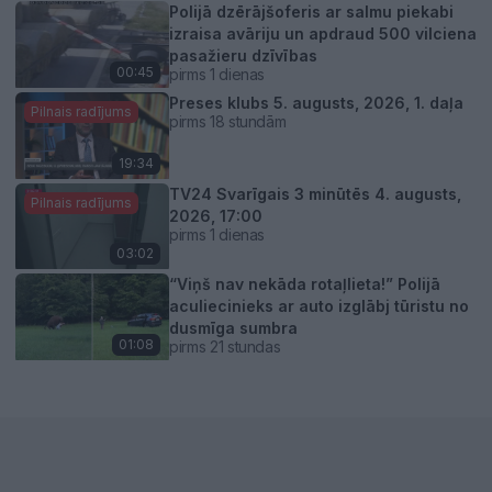
Polijā dzērājšoferis ar salmu piekabi
izraisa avāriju un apdraud 500 vilciena
pasažieru dzīvības
00:45
pirms 1 dienas
Preses klubs 5. augusts, 2026, 1. daļa
Pilnais radījums
pirms 18 stundām
19:34
TV24 Svarīgais 3 minūtēs 4. augusts,
Pilnais radījums
2026, 17:00
pirms 1 dienas
03:02
“Viņš nav nekāda rotaļlieta!” Polijā
aculiecinieks ar auto izglābj tūristu no
dusmīga sumbra
01:08
pirms 21 stundas