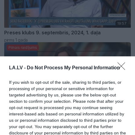
19:57
Preses klubs 9. septembris, 2024, 1. daļa
pirms 1 gada
Pilnais raidījums
LA.LV -
Do Not Process My Personal Information
If you wish to opt-out of the sale, sharing to third parties, or
processing of your personal or sensitive information for
targeted advertising by us, please use the below opt-out
section to confirm your selection. Please note that after your
opt-out request is processed you may continue seeing
19:06
interest-based ads based on personal information utilized by
Preses klubs 6. septembris, 2024, 1. daļa
us or personal information disclosed to third parties prior to
pirms 1 gada
your opt-out. You may separately opt-out of the further
disclosure of your personal information by third parties on the
Pilnais raidījums