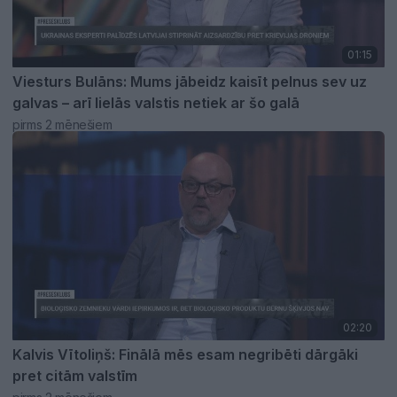
01:15
Viesturs Bulāns: Mums jābeidz kaisīt pelnus sev uz
galvas – arī lielās valstis netiek ar šo galā
pirms 2 mēnešiem
02:20
Kalvis Vītoliņš: Finālā mēs esam negribēti dārgāki
pret citām valstīm