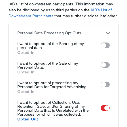
IAB’s list of downstream participants. This information may
also be disclosed by us to third parties on the
IAB’s List of
Downstream Participants
that may further disclose it to other
third parties.
Please note that this website/app uses one or more Google
Personal Data Processing Opt Outs
services and may gather and store information including but
not limited to your visit or usage behaviour. You may click to
I want to opt-out of the Sharing of my
personal data.
grant or deny consent to Google and its third-party tags to
Opted In
use your data for below specified purposes in below Google
19:05
consent section.
I want to opt-out of the Sale of my
Preses klubs 5. septembris, 2024, 1. daļa
Personal Data.
pirms 1 gada
Opted In
Augusts, 2024
I want to opt-out of processing my
Personal Data for Targeted Advertising.
Pilnais raidījums
Opted In
I want to opt-out of Collection, Use,
Retention, Sale, and/or Sharing of my
Personal Data that Is Unrelated with the
Purposes for which it was collected.
Opted Out