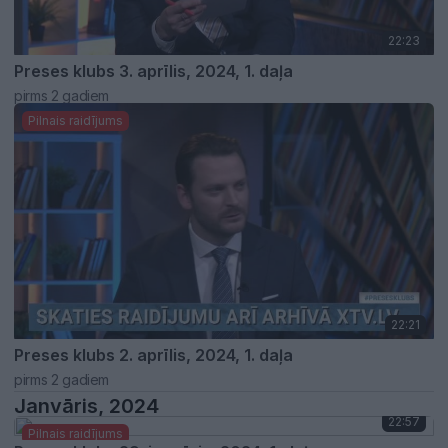
22:23
Preses klubs 3. aprīlis, 2024, 1. daļa
pirms 2 gadiem
Pilnais raidījums
22:21
Preses klubs 2. aprīlis, 2024, 1. daļa
pirms 2 gadiem
Janvāris, 2024
22:57
Pilnais raidījums