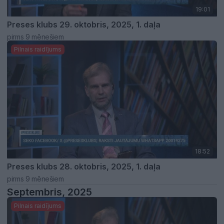
19:01
Preses klubs 29. oktobris, 2025, 1. daļa
pirms 9 mēnešiem
Pilnais raidījums
18:52
Preses klubs 28. oktobris, 2025, 1. daļa
pirms 9 mēnešiem
Septembris, 2025
Pilnais raidījums