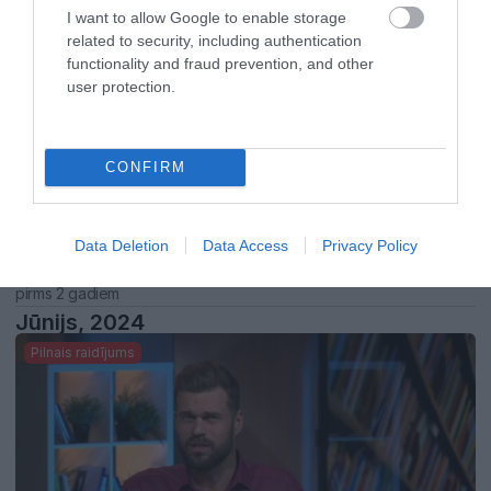
Pilnais raidījums
I want to allow Google to enable storage
related to security, including authentication
functionality and fraud prevention, and other
user protection.
CONFIRM
22:41
Data Deletion
Data Access
Privacy Policy
Preses klubs 18. jūlijs, 2024, 1. daļa
pirms 2 gadiem
Jūnijs, 2024
Pilnais raidījums