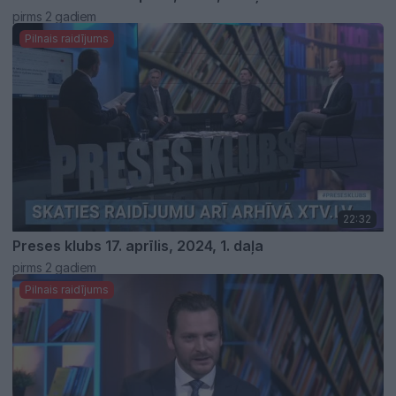
pirms 2 gadiem
Pilnais raidījums
22:32
Preses klubs 17. aprīlis, 2024, 1. daļa
pirms 2 gadiem
Pilnais raidījums