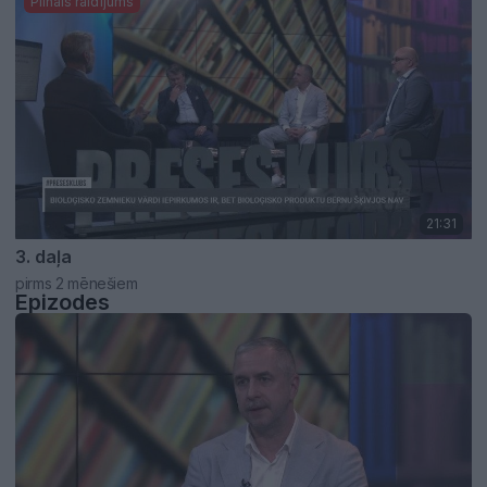
Pilnais raidījums
21:31
3. daļa
pirms 2 mēnešiem
Epizodes