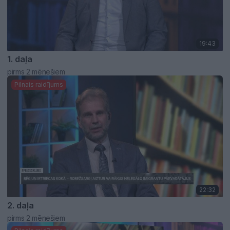
19:43
1. daļa
pirms 2 mēnešiem
Pilnais raidījums
22:32
2. daļa
pirms 2 mēnešiem