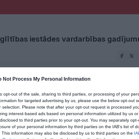
zglītības iestādes vardarbības gadījum
va.
 Not Process My Personal Information
to opt-out of the sale, sharing to third parties, or processing of your per
formation for targeted advertising by us, please use the below opt-out s
r selection. Please note that after your opt-out request is processed y
eing interest-based ads based on personal information utilized by us or
disclosed to third parties prior to your opt-out. You may separately opt-
01:43
02:06
losure of your personal information by third parties on the IAB’s list of
. This information may also be disclosed by us to third parties on the
IA
Palkova: Es piedāvāju
Karina Palkova: Vairākas