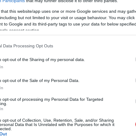
Participants
that may further disclose it to other third parties.
odeļus bāriņtiesas
izglītības iestādes vardarbības
ēšanai
gadījumus negrib iznest ārpus
 that this website/app uses one or more Google services and may gath
skolas
mēneša
pirms 1 mēneša
including but not limited to your visit or usage behaviour. You may click 
 to Google and its third-party tags to use your data for below specifi
ogle consent section.
l Data Processing Opt Outs
o opt-out of the Sharing of my personal data.
In
o opt-out of the Sale of my Personal Data.
In
to opt-out of processing my Personal Data for Targeted
ing.
In
o opt-out of Collection, Use, Retention, Sale, and/or Sharing
ersonal Data that Is Unrelated with the Purposes for which it
lected.
Out