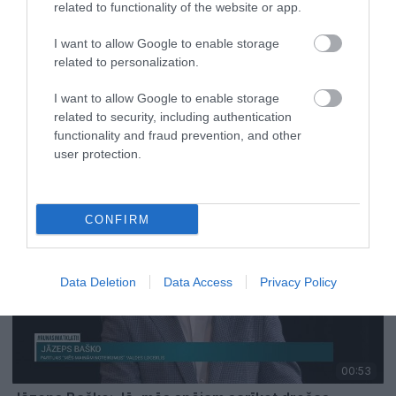
related to functionality of the website or app.
I want to allow Google to enable storage
related to personalization.
I want to allow Google to enable storage
01:21
related to security, including authentication
Ringolds Balodis: Trīs cilvēki tikai kaut ko dara –
functionality and fraud prevention, and other
pārējiem nav pielaides
user protection.
pirms 3 mēnešiem
CONFIRM
Data Deletion
Data Access
Privacy Policy
00:53