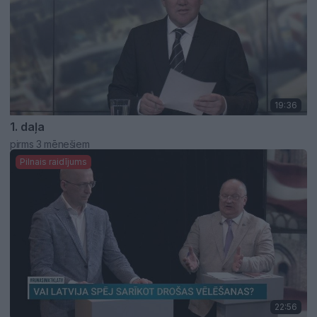
19:36
1. daļa
pirms 3 mēnešiem
Pilnais raidījums
22:56