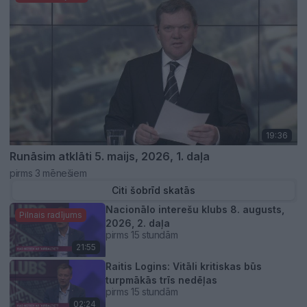
19:36
Runāsim atklāti 5. maijs, 2026, 1. daļa
pirms 3 mēnešiem
Citi šobrīd skatās
Nacionālo interešu klubs 8. augusts,
Pilnais radījums
2026, 2. daļa
pirms 15 stundām
21:55
Raitis Logins: Vitāli kritiskas būs
turpmākās trīs nedēļas
pirms 15 stundām
02:24