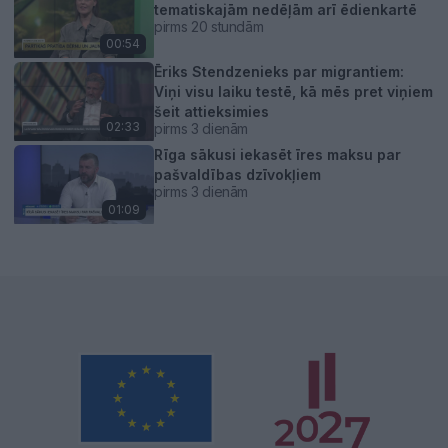
tematiskajām nedēļām arī ēdienkartē
pirms 20 stundām
00:54
Ēriks Stendzenieks par migrantiem:
Viņi visu laiku testē, kā mēs pret viņiem
šeit attieksimies
02:33
pirms 3 dienām
Rīga sākusi iekasēt īres maksu par
pašvaldības dzīvokļiem
pirms 3 dienām
01:09