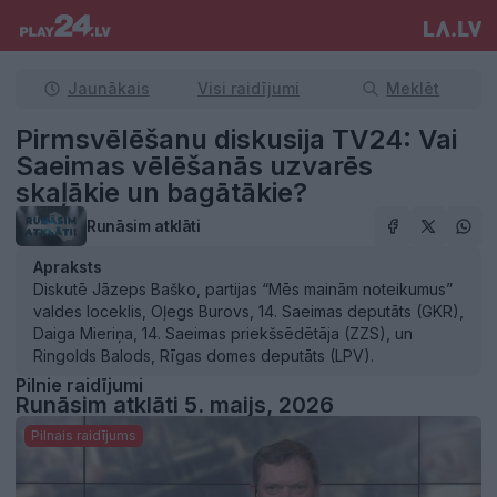
Jaunākais
Visi raidījumi
Meklēt
Pirmsvēlēšanu diskusija TV24: Vai
Saeimas vēlēšanās uzvarēs
skaļākie un bagātākie?
Runāsim atklāti
Apraksts
Diskutē Jāzeps Baško, partijas “Mēs mainām noteikumus”
valdes loceklis, Oļegs Burovs, 14. Saeimas deputāts (GKR),
Daiga Mieriņa, 14. Saeimas priekšsēdētāja (ZZS), un
Ringolds Balods, Rīgas domes deputāts (LPV).
Pilnie raidījumi
Runāsim atklāti 5. maijs, 2026
Pilnais raidījums