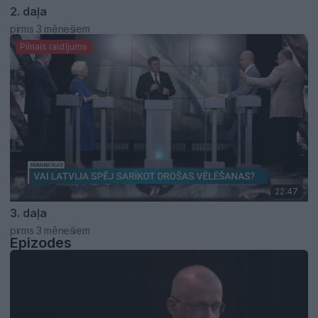
2. daļa
pirms 3 mēnešiem
Pilnais raidījums
22:47
3. daļa
pirms 3 mēnešiem
Epizodes