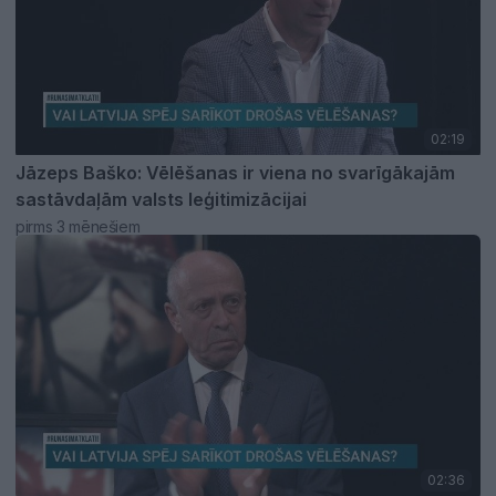
02:19
Jāzeps Baško: Vēlēšanas ir viena no svarīgākajām
sastāvdaļām valsts leģitimizācijai
pirms 3 mēnešiem
02:36