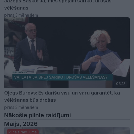
Jāzeps Baško: Jā, mēs spējam sarīkot drošas
vēlēšanas
pirms 3 mēnešiem
03:13
Oļegs Burovs: Es darīšu visu un varu garantēt, ka
vēlēšanas būs drošas
pirms 3 mēnešiem
Nākošie pilnie raidījumi
Maijs, 2026
Pilnais raidījums