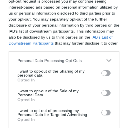
opt-out request is processed you may continue seeing
interest-based ads based on personal information utilized by
us or personal information disclosed to third parties prior to
your opt-out. You may separately opt-out of the further
disclosure of your personal information by third parties on the
IAB’s list of downstream participants. This information may
also be disclosed by us to third parties on the
IAB’s List of
01:52
Downstream Participants
that may further disclose it to other
Daiga Mieriņa: CVK likums ir novecojis
third parties.
pirms 3 mēnešiem
Please note that this website/app uses one or more Google
Personal Data Processing Opt Outs
services and may gather and store information including but
not limited to your visit or usage behaviour. You may click to
I want to opt-out of the Sharing of my
personal data.
grant or deny consent to Google and its third-party tags to
Opted In
use your data for below specified purposes in below Google
consent section.
I want to opt-out of the Sale of my
Personal Data.
Opted In
I want to opt-out of processing my
Personal Data for Targeted Advertising.
00:32
Opted In
Ringolds Balodis: No vēlēšanām uz vēlēšanām ir