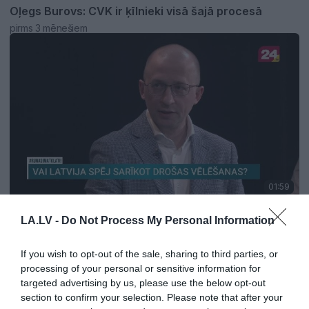
Oļegs Burovs: CVK ir ķīlnieki visā šajā procesā
pirms 3 mēnešiem
01:59
Pirmsvēlēšanu diskusija TV24: Vai Saeimas
LA.LV -
Do Not Process My Personal Information
vēlēšanās uzvarēs skaļākie un bagātākie?
pirms 3 mēnešiem
If you wish to opt-out of the sale, sharing to third parties, or
processing of your personal or sensitive information for
targeted advertising by us, please use the below opt-out
section to confirm your selection. Please note that after your