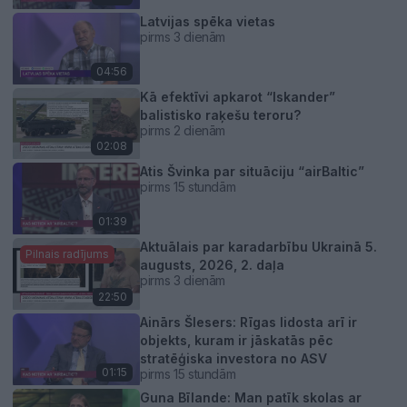
Latvijas spēka vietas
pirms 3 dienām
04:56
Kā efektīvi apkarot “Iskander”
balistisko raķešu teroru?
pirms 2 dienām
02:08
Atis Švinka par situāciju “airBaltic”
pirms 15 stundām
01:39
Aktuālais par karadarbību Ukrainā 5.
Pilnais radījums
augusts, 2026, 2. daļa
pirms 3 dienām
22:50
Ainārs Šlesers: Rīgas lidosta arī ir
objekts, kuram ir jāskatās pēc
stratēģiska investora no ASV
01:15
pirms 15 stundām
Guna Bīlande: Man patīk skolas ar