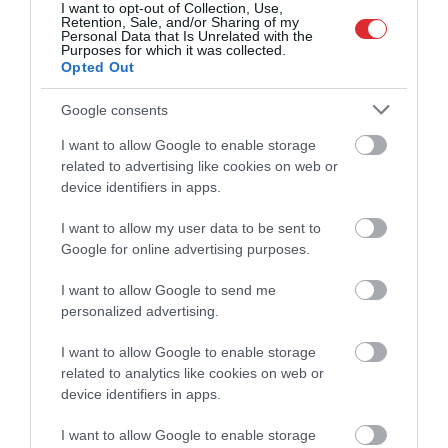
I want to opt-out of Collection, Use,
viens vienīgs bardaks
Retention, Sale, and/or Sharing of my
Personal Data that Is Unrelated with the
pirms 3 mēnešiem
Purposes for which it was collected.
Opted Out
Google consents
I want to allow Google to enable storage
related to advertising like cookies on web or
device identifiers in apps.
I want to allow my user data to be sent to
Google for online advertising purposes.
03:36
I want to allow Google to send me
Vai Latvija spēj sarīkot drošas vēlēšanas?
personalized advertising.
pirms 3 mēnešiem
I want to allow Google to enable storage
related to analytics like cookies on web or
device identifiers in apps.
I want to allow Google to enable storage