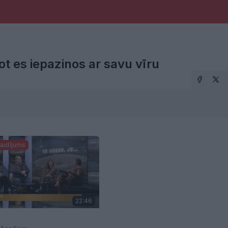
t es iepazinos ar savu vīru
 raidījums
22:46