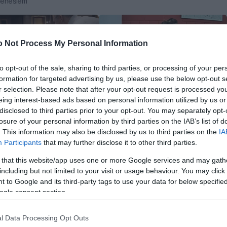
mēnešiem
 Not Process My Personal Information
to opt-out of the sale, sharing to third parties, or processing of your per
formation for targeted advertising by us, please use the below opt-out s
03:09
02:18
r selection. Please note that after your opt-out request is processed y
aved kopā ne tikai
Intervija ar diasporas diriģenti
eing interest-based ads based on personal information utilized by us or
, bet arī laulībā
Lieni Baronu
disclosed to third parties prior to your opt-out. You may separately opt-
mēnešiem
pirms 2 mēnešiem
losure of your personal information by third parties on the IAB’s list of
. This information may also be disclosed by us to third parties on the
IA
Participants
that may further disclose it to other third parties.
 that this website/app uses one or more Google services and may gath
including but not limited to your visit or usage behaviour. You may click 
 to Google and its third-party tags to use your data for below specifi
ogle consent section.
00:17
01:05
l Data Processing Opt Outs