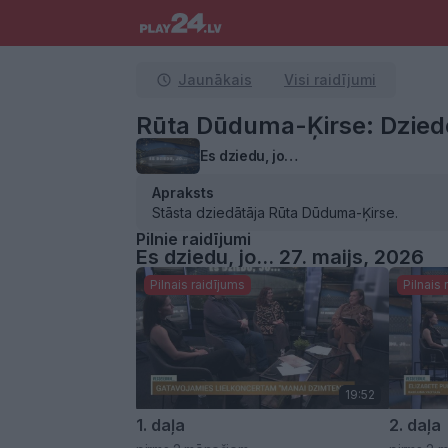
Jaunākais
Visi raidījumi
Rūta Dūduma-Ķirse: Dziedo
Es dziedu, jo…
Apraksts
Stāsta dziedātāja Rūta Dūduma-Ķirse.
Pilnie raidījumi
Es dziedu, jo… 27. maijs, 2026
Pilnais raidījums
Pilnais
19:52
1. daļa
2. daļa