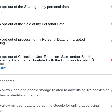
Megija Baranovska: Kad
Beāte Megija Baranovska:
 dziesmas un viņi paņem
Bērnībā es vairāk dziedāju,
o opt-out of the Sharing of my personal data.
liež”, tad skudriņas
nekā runāju, un dejoju vairāk,
In
nekā staigāju
mēnešiem
pirms 2 mēnešiem
o opt-out of the Sale of my Personal Data.
In
to opt-out of processing my Personal Data for Targeted
ing.
In
o opt-out of Collection, Use, Retention, Sale, and/or Sharing
00:43
00:31
ersonal Data that Is Unrelated with the Purposes for which it
lected.
ndrs Antoņenko: Katru
Aleksandrs Antoņenko: Esmu
Out
r lampu drudzis
dziedājis latviešu mūzikas
programmu Vatikānā
mēnešiem
consents
pirms 2 mēnešiem
o allow Google to enable storage related to advertising like cookies on
evice identifiers in apps.
o allow my user data to be sent to Google for online advertising
s.