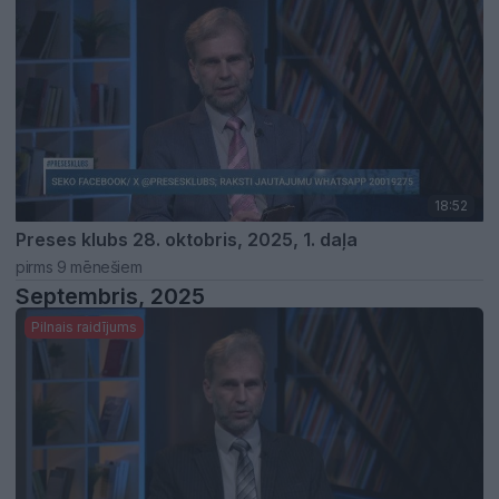
18:52
Preses klubs 28. oktobris, 2025, 1. daļa
pirms 9 mēnešiem
Septembris, 2025
Pilnais raidījums