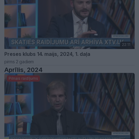
22:11
Preses klubs 14. maijs, 2024, 1. daļa
pirms 2 gadiem
Aprīlis, 2024
Pilnais raidījums