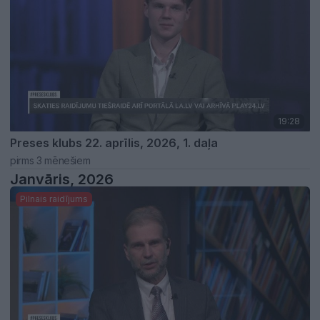
19:28
Preses klubs 22. aprīlis, 2026, 1. daļa
pirms 3 mēnešiem
Janvāris, 2026
Pilnais raidījums