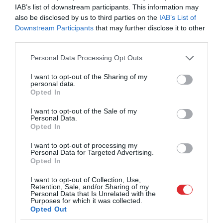
IAB’s list of downstream participants. This information may
also be disclosed by us to third parties on the
IAB’s List of
Downstream Participants
that may further disclose it to other
third parties.
19:04
Please note that this website/app uses one or more Google
Personal Data Processing Opt Outs
Preses klubs 2. janvāris, 2025, 1. daļa
services and may gather and store information including but
pirms 1 gada
not limited to your visit or usage behaviour. You may click to
I want to opt-out of the Sharing of my
personal data.
Septembris, 2024
grant or deny consent to Google and its third-party tags to
Opted In
use your data for below specified purposes in below Google
Pilnais raidījums
consent section.
I want to opt-out of the Sale of my
Personal Data.
Opted In
I want to opt-out of processing my
Personal Data for Targeted Advertising.
Opted In
I want to opt-out of Collection, Use,
Retention, Sale, and/or Sharing of my
Personal Data that Is Unrelated with the
Purposes for which it was collected.
19:57
Opted Out
Preses klubs 9. septembris, 2024, 1. daļa