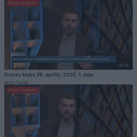
Pilnais raidījums
19:23
Preses klubs 29. aprīlis, 2025, 1. daļa
pirms 1 gada
Pilnais raidījums