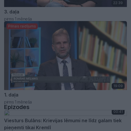
22:39
3. daļa
pirms 1 mēneša
Pilnais raidījums
19:09
1. daļa
pirms 1 mēneša
Epizodes
00:41
Viesturs Bulāns: Krievijas lēmumi ne līdz galam tiek
pieņemti tikai Kremlī