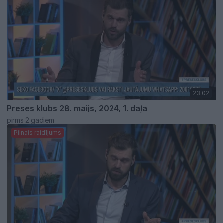
23:02
Preses klubs 28. maijs, 2024, 1. daļa
pirms 2 gadiem
Pilnais raidījums