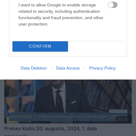
I want to allow Google to enable storage
related to security, including authentication
functionality and fraud prevention, and other
user protection.
19:05
Preses klubs 5. septembris, 2024, 1. daļa
pirms 1 gada
CONFIRM
Augusts, 2024
Pilnais raidījums
Data Deletion
Data Access
Privacy Policy
22:22
Preses klubs 20. augusts, 2024, 1. daļa
pirms 1 gada