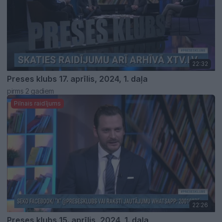
22:32
Preses klubs 17. aprīlis, 2024, 1. daļa
pirms 2 gadiem
Pilnais raidījums
22:26
Preses klubs 15. aprīlis, 2024, 1. daļa