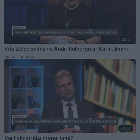
02:17
Vita Zelče salīdzina Andri Kulbergu ar Kārli Ulmani
pirms 1 mēneša
03:07
Vai tiekam līdzi dronu jomā?