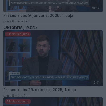
18:47
Preses klubs 9. janvāris, 2026, 1. daļa
pirms 6 mēnešiem
Oktobris, 2025
Pilnais raidījums
19:01
Preses klubs 29. oktobris, 2025, 1. daļa
pirms 9 mēnešiem
Pilnais raidījums