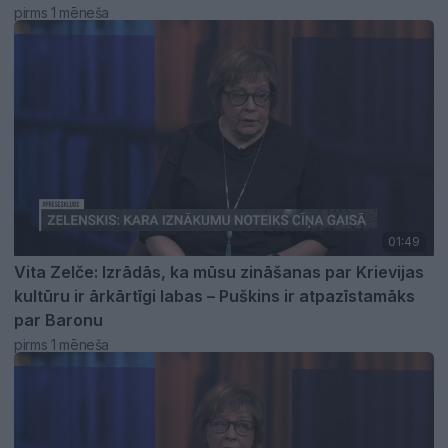
pirms 1 mēneša
01:49
Vita Zelče: Izrādās, ka mūsu zināšanas par Krievijas
kultūru ir ārkārtīgi labas – Puškins ir atpazīstamāks
par Baronu
pirms 1 mēneša