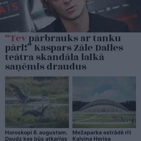
“Tev
pārbrauks ar tanku
pāri!” Kaspars Zāle Dailes
teātra skandāla laikā
saņēmis draudus
Horoskopi 6. augustam.
Mežaparka estrādē rīt
Daudz kas būs atkarīgs
Kalvina Herisa