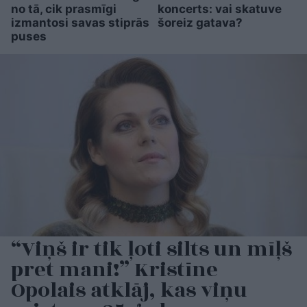
no tā, cik prasmīgi
koncerts: vai skatuve
izmantosi savas stiprās
šoreiz gatava?
puses
“Viņš ir tik ļoti silts un mīļš
pret mani!” Kristīne
Opolais atklāj, kas viņu