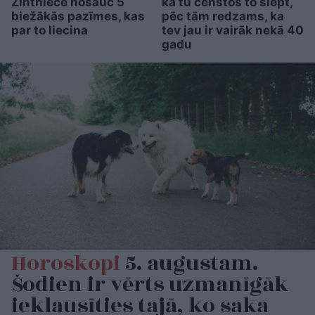
Zintniece nosauc 5
kā tu censtos to slēpt,
biežākās pazīmes, kas
pēc tām redzams, ka
par to liecina
tev jau ir vairāk nekā 40
gadu
Horoskopi
5. augustam.
Šodien ir vērts uzmanīgāk
ieklausīties tajā, ko saka