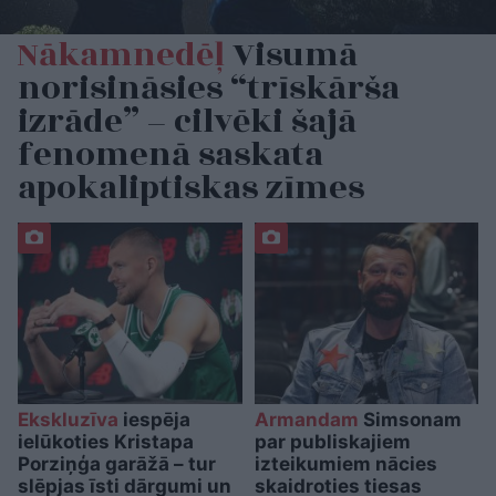
Nākamnedēļ
Visumā
norisināsies “trīskārša
izrāde” – cilvēki šajā
fenomenā saskata
apokaliptiskas zīmes
Ekskluzīva
iespēja
Armandam
Simsonam
ielūkoties Kristapa
par publiskajiem
Porziņģa garāžā – tur
izteikumiem nācies
slēpjas īsti dārgumi un
skaidroties tiesas