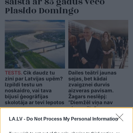
saista ar 85 gadus veco
Plasido Domingo
TESTS.
Cik daudz tu
Dailes teātrī jaunas
zini par Latvijas upēm?
sejas, bet kādai
Izpildi testu un
zvaigznei durvis
noskaidro, vai tava
aizveras pavisam.
bijusī ģeogrāfijas
Žagars neslēpj:
skolotāja ar tevi lepotos
“Diemžēl viņa nav
pieprasīta”
LA.LV -
Do Not Process My Personal Information