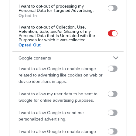
I want to opt-out of processing my
Personal Data for Targeted Advertising.
Opted In
I want to opt-out of Collection, Use,
Retention, Sale, and/or Sharing of my
Personal Data that Is Unrelated with the
Purposes for which it was collected.
Opted Out
“Nevarētu
iedomāties
“Visu laiku esam pēdējā
pirmās dienas bez vīra
vietā…” Augulis skaidro,
Google consents
atbalsta…” Rīgas
kāpēc Latvija joprojām
Dzemdību namā
atpaliek
I want to allow Google to enable storage
Atcelt
Ziņot
slēgtas 10 ģimenes
related to advertising like cookies on web or
palātas – jaunās
device identifiers in apps.
māmiņas neizpratnē
I want to allow my user data to be sent to
Google for online advertising purposes.
I want to allow Google to send me
personalized advertising.
I want to allow Google to enable storage