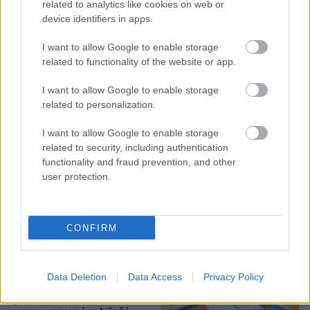
related to analytics like cookies on web or
device identifiers in apps.
I want to allow Google to enable storage
related to functionality of the website or app.
Karstums ir ideāls
I want to allow Google to enable storage
related to personalization.
baktērijām: produkti, kuri
siltumā kļūst bīstami jau
I want to allow Google to enable storage
related to security, including authentication
pēc dažām stundām
functionality and fraud prevention, and other
user protection.
CONFIRM
Lietuviešu uzņēmējs
piedāvā vēl nedzirdētu
Data Deletion
Data Access
Privacy Policy
risinājumu “airBaltic”
glābšanai: “”airBaltic”