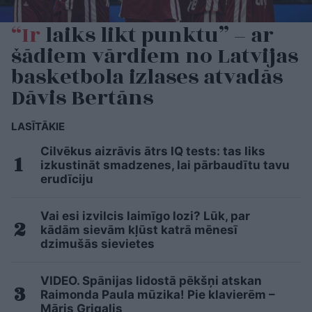
“Ir
laiks likt punktu” – ar
šādiem vārdiem no Latvijas
basketbola izlases atvadās
Dāvis Bertāns
LASĪTĀKIE
Cilvēkus aizrāvis ātrs IQ tests: tas liks
izkustināt smadzenes, lai pārbaudītu tavu
erudīciju
Vai esi izvilcis laimīgo lozi? Lūk, par
kādām sievām kļūst katrā mēnesī
dzimušās sievietes
VIDEO. Spānijas lidostā pēkšņi atskan
Raimonda Paula mūzika! Pie klavierēm –
Māris Grigalis