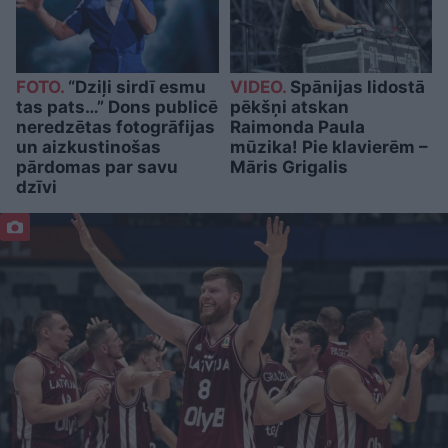
FOTO.
“Dziļi sirdī esmu
VIDEO.
Spānijas lidostā
tas pats…” Dons publicē
pēkšņi atskan
neredzētas fotogrāfijas
Raimonda Paula
un aizkustinošas
mūzika! Pie klavierēm –
pārdomas par savu
Māris Grigalis
dzīvi