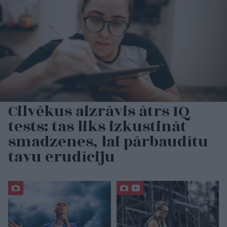
Cilvēkus aizrāvis ātrs IQ
tests: tas liks izkustināt
smadzenes, lai pārbaudītu
tavu erudīciju