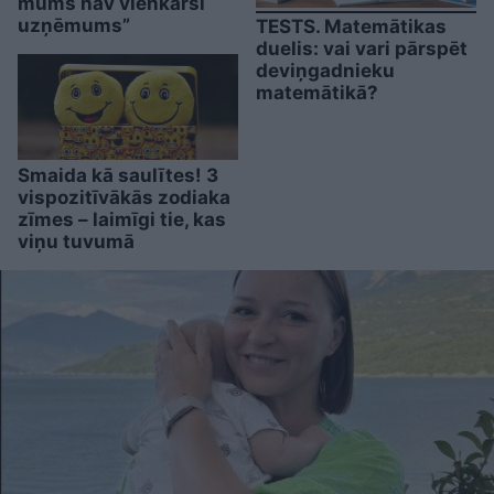
mums nav vienkārši
uzņēmums”
TESTS. Matemātikas
duelis: vai vari pārspēt
deviņgadnieku
matemātikā?
Smaida kā saulītes! 3
vispozitīvākās zodiaka
zīmes – laimīgi tie, kas
viņu tuvumā