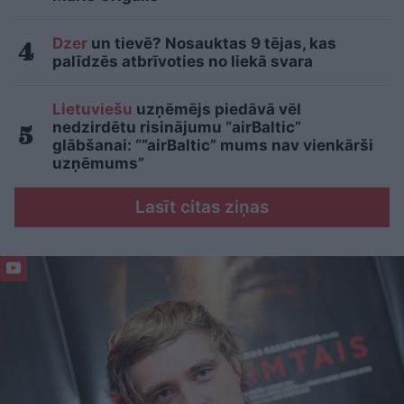
Dzer
un tievē? Nosauktas 9 tējas, kas
palīdzēs atbrīvoties no liekā svara
Lietuviešu
uzņēmējs piedāvā vēl
nedzirdētu risinājumu “airBaltic”
glābšanai: “”airBaltic” mums nav vienkārši
uzņēmums”
Lasīt citas ziņas