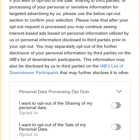
If you wish to opt-out of the sale, sharing to third parties, or
processing of your personal or sensitive information for
targeted advertising by us, please use the below opt-out
section to confirm your selection. Please note that after your
opt-out request is processed you may continue seeing
interest-based ads based on personal information utilized by
us or personal information disclosed to third parties prior to
your opt-out. You may separately opt-out of the further
disclosure of your personal information by third parties on the
IAB’s list of downstream participants. This information may
also be disclosed by us to third parties on the
IAB’s List of
Lietuvas
militārie
Downstream Participants
that may further disclose it to other
third parties.
izlūkdienesti: Krievija
Please note that this website/app uses one or more Google
apsver triecienus Baltijas
Personal Data Processing Opt Outs
services and may gather and store information including but
kritiskajai infrastruktūrai,
not limited to your visit or usage behaviour. You may click to
I want to opt-out of the Sharing of my
personal data.
ir informācija par
grant or deny consent to Google and its third-party tags to
Opted In
use your data for below specified purposes in below Google
konkrētu scenāriju
consent section.
I want to opt-out of the Sale of my
Personal Data.
Opted In