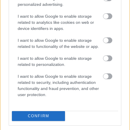
vai jūs domājat, ka visi
vai mainās tavs svars
personalized advertising.
Latvijā ir muļķi?”
I want to allow Google to enable storage
related to analytics like cookies on web or
device identifiers in apps.
I want to allow Google to enable storage
related to functionality of the website or app.
Latvieši
neslēpj
vilšanos par
I want to allow Google to enable storage
sabiedrisko transportu:
related to personalization.
Lai tiktu no Jelgavas uz
Rīgu, 2 stundas dienā
I want to allow Google to enable storage
vienkārši pazūd
“Nevaru
iztēloties
related to security, including authentication
četrgadnieku vienu
functionality and fraud prevention, and other
vīriešu ģērbtuvē…”
user protection.
Māte sašutusi par
baseina iekšējās
kārtības noteikumiem
CONFIRM
Maskavas pretgaisa
aizsardzība izturējusi
milzīgu dronu vilni –