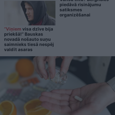
piedāvā risinājumu
satiksmes
organizēšanai
“Viņiem
visa dzīve bija
priekšā!” Bauskas
novadā nošauto suņu
saimnieks tiesā nespēj
valdīt asaras