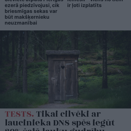
ezerā piedzīvojusi, cik
ir ļoti izplatīts
briesmīgas sekas var
būt makšķernieku
neuzmanībai
TESTS.
Tikai cilvēki ar
laucinieka DNS spēs iegūt