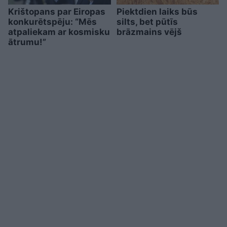
Krištopans par Eiropas
Piektdien laiks būs
konkurētspēju: “Mēs
silts, bet pūtīs
atpaliekam ar kosmisku
brāzmains vējš
ātrumu!”