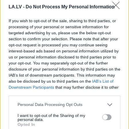
LA.LV -
Do Not Process My Personal Information
If you wish to opt-out of the sale, sharing to third parties, or
“Tā var ākstīties savā
ASV naftas rezerves
processing of your personal or sensitive information for
virtuvē, nevis uz
noslīdējušas līdz 45
targeted advertising by us, please use the below opt-out
skatuves!” Elita
gadu zemākajam
section to confirm your selection. Please note that after your
Mīlgrāve ļāvusies
līmenim – kādas sekas
opt-out request is processed you may continue seeing
negaidīti erotiskai
tas var radīt pasaulē un
interest-based ads based on personal information utilized by
skatuves deja ar
Latvijā?
us or personal information disclosed to third parties prior to
Eirovīzijas zvaigzni
your opt-out. You may separately opt-out of the further
disclosure of your personal information by third parties on the
IAB’s list of downstream participants. This information may
also be disclosed by us to third parties on the
IAB’s List of
Downstream Participants
that may further disclose it to other
third parties.
Please note that this website/app uses one or more Google
Personal Data Processing Opt Outs
services and may gather and store information including but
not limited to your visit or usage behaviour. You may click to
I want to opt-out of the Sharing of my
personal data.
grant or deny consent to Google and its third-party tags to
Opted In
use your data for below specified purposes in below Google