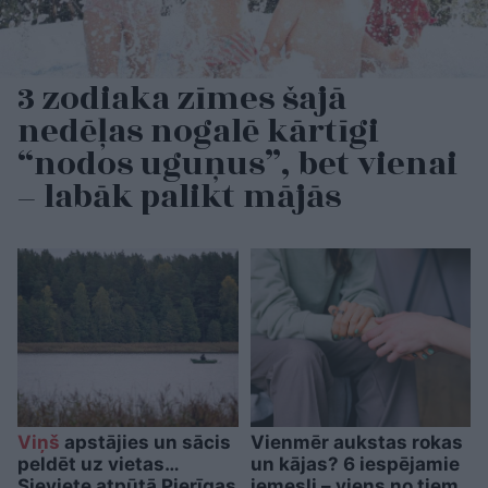
3 zodiaka zīmes šajā
nedēļas nogalē kārtīgi
“nodos uguņus”, bet vienai
– labāk palikt mājās
Viņš
apstājies un sācis
Vienmēr aukstas rokas
peldēt uz vietas…
un kājas? 6 iespējamie
Sieviete atpūtā Pierīgas
iemesli – viens no tiem