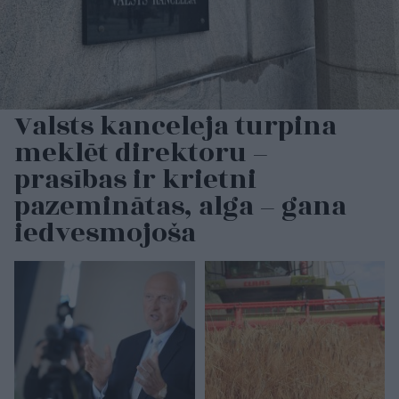
Valsts kanceleja turpina
meklēt direktoru –
prasības ir krietni
pazeminātas, alga – gana
iedvesmojoša