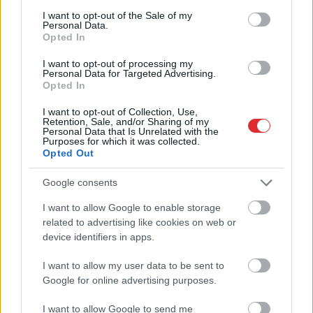
consent section.
I want to opt-out of the Sale of my
Personal Data.
Opted In
“Es
balsošu par glauno
konservu porciju!” Ar
I want to opt-out of processing my
Personal Data for Targeted Advertising.
patiesi asprātīgu ēdienkarti
Opted In
vasaras sezonas noslēgumā
I want to opt-out of Collection, Use,
Retention, Sale, and/or Sharing of my
sasmīdina “Ezītis miglā”
Personal Data that Is Unrelated with the
Purposes for which it was collected.
Opted Out
Google consents
I want to allow Google to enable storage
Atcelt
Ziņot
related to advertising like cookies on web or
device identifiers in apps.
I want to allow my user data to be sent to
Armands
Puče:
Tu esi smagāks, kad
Google for online advertising purposes.
“Skaidrs, ka tas ir
lifts brauc augšup vai
sarunāts “veikals”! Bet
lejup? Fiziķis skaidro,
I want to allow Google to send me