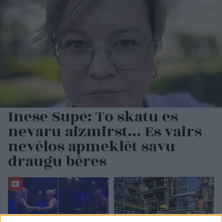
Inese Supe: To skatu es
nevaru aizmirst… Es vairs
nevēlos apmeklēt savu
draugu bēres