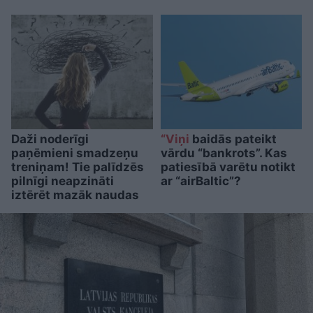
Daži noderīgi
“Viņi
baidās pateikt
paņēmieni smadzeņu
vārdu “bankrots”. Kas
treniņam! Tie palīdzēs
patiesībā varētu notikt
pilnīgi neapzināti
ar “airBaltic”?
iztērēt mazāk naudas