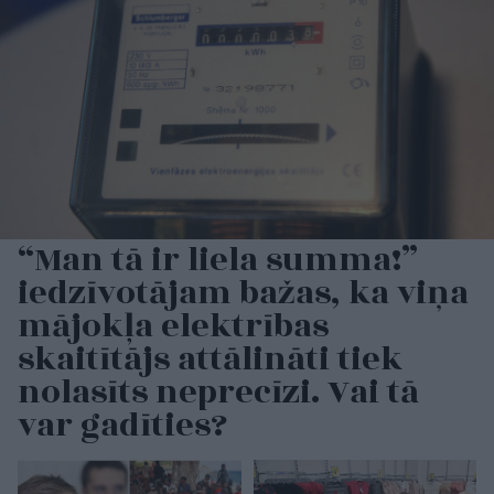
“Man tā ir liela summa!”
iedzīvotājam bažas, ka viņa
mājokļa elektrības
skaitītājs attālināti tiek
nolasīts neprecīzi. Vai tā
var gadīties?