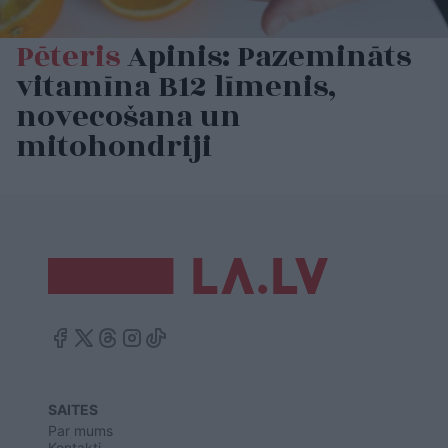
Pēteris
Apinis: Pazemināts
vitamīna B12 līmenis,
novecošana un
mitohondriji
SAITES
Par mums
Kontakti