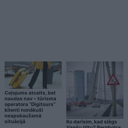
Ceļojums atcelts, bet
naudas nav – tūrisma
operatora “Digitours”
klienti nonākuši
neapskaužamā
situācijā
Ko darīsim, kad slēgs
Vanšu tiltu? Bergholcs