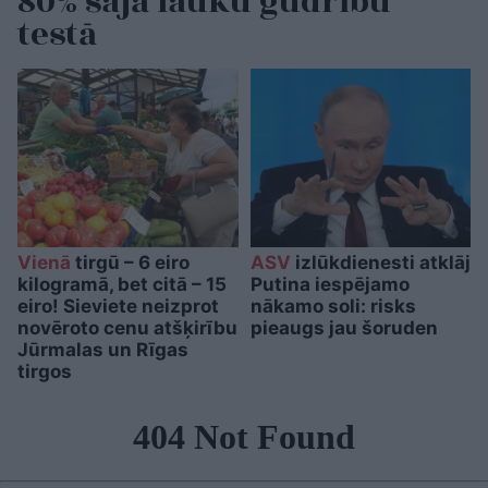
80% šajā lauku gudrību
testā
Vienā
tirgū – 6 eiro
ASV
izlūkdienesti atklāj
kilogramā, bet citā – 15
Putina iespējamo
eiro! Sieviete neizprot
nākamo soli: risks
novēroto cenu atšķirību
pieaugs jau šoruden
Jūrmalas un Rīgas
tirgos