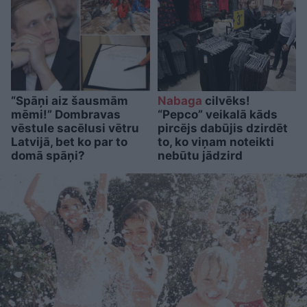
“Spāņi aiz šausmām
Nabaga
cilvēks!
mēmi!” Dombravas
“Pepco” veikalā kāds
vēstule sacēlusi vētru
pircējs dabūjis dzirdēt
Latvijā, bet ko par to
to, ko viņam noteikti
domā spāņi?
nebūtu jādzird