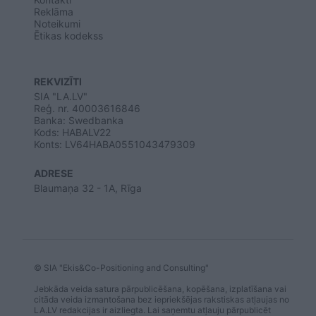
Reklāma
Noteikumi
Ētikas kodekss
REKVIZĪTI
SIA "LA.LV"
Reģ. nr. 40003616846
Banka: Swedbanka
Kods: HABALV22
Konts: LV64HABA0551043479309
ADRESE
Blaumaņa 32 - 1A, Rīga
© SIA "Ekis&Co-Positioning and Consulting"
Jebkāda veida satura pārpublicēšana, kopēšana, izplatīšana vai
citāda veida izmantošana bez iepriekšējas rakstiskas atļaujas no
LA.LV redakcijas ir aizliegta. Lai saņemtu atļauju pārpublicēt