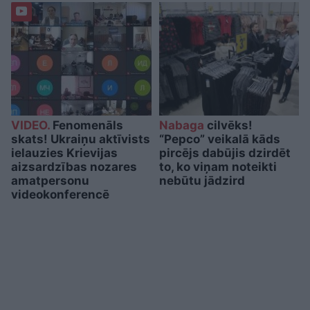
VIDEO.
Fenomenāls
Nabaga
cilvēks!
skats! Ukraiņu aktīvists
“Pepco” veikalā kāds
ielauzies Krievijas
pircējs dabūjis dzirdēt
aizsardzības nozares
to, ko viņam noteikti
amatpersonu
nebūtu jādzird
videokonferencē