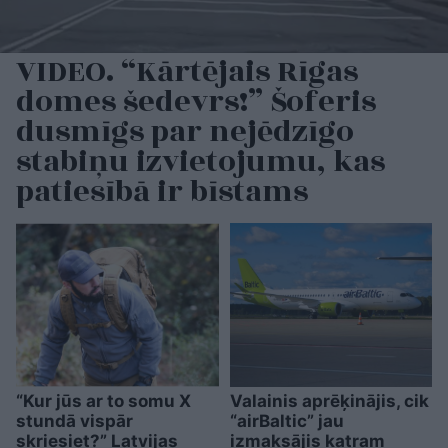
VIDEO. “Kārtējais Rīgas
domes šedevrs!” Šoferis
dusmīgs par nejēdzīgo
stabiņu izvietojumu, kas
patiesībā ir bīstams
“Kur jūs ar to somu X
Valainis aprēķinājis, cik
stundā vispār
“airBaltic” jau
skriesiet?” Latvijas
izmaksājis katram