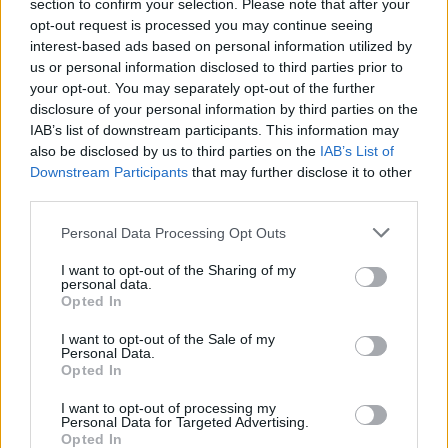
attēlos!
section to confirm your selection. Please note that after your
opt-out request is processed you may continue seeing
interest-based ads based on personal information utilized by
us or personal information disclosed to third parties prior to
your opt-out. You may separately opt-out of the further
disclosure of your personal information by third parties on the
IAB’s list of downstream participants. This information may
also be disclosed by us to third parties on the
IAB’s List of
Downstream Participants
that may further disclose it to other
third parties.
Please note that this website/app uses one or more Google
Astroloģe izceļ 3
Vācijā
virs militārās
Personal Data Processing Opt Outs
services and may gather and store information including but
zodiaka zīmes, kurām ir
bāzes pamanīti
nosliece uz emocionālu
aizdomīgi droni
not limited to your visit or usage behaviour. You may click to
I want to opt-out of the Sharing of my
personal data.
kontroli pār citiem
grant or deny consent to Google and its third-party tags to
Opted In
cilvēkiem
use your data for below specified purposes in below Google
consent section.
I want to opt-out of the Sale of my
Personal Data.
Opted In
I want to opt-out of processing my
Personal Data for Targeted Advertising.
Opted In