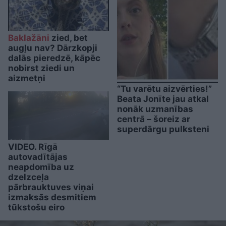
Baklažāni
zied, bet
augļu nav? Dārzkopji
dalās pieredzē, kāpēc
nobirst ziedi un
aizmetņi
“Tu varētu aizvērties!”
Beata Jonīte jau atkal
nonāk uzmanības
centrā – šoreiz ar
superdārgu pulksteni
VIDEO. Rīgā
autovadītājas
neapdomība uz
dzelzceļa
pārbrauktuves viņai
izmaksās desmitiem
tūkstošu eiro