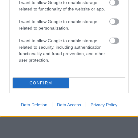
I want to allow Google to enable storage
avārija – viens no
jūtas…” Elīna
related to functionality of the website or app.
šoferiem aizbēdzis no
Didrihsone atklāti par
notikuma vietas
laiku pēc dēla
I want to allow Google to enable storage
piedzimšanas
related to personalization.
I want to allow Google to enable storage
related to security, including authentication
functionality and fraud prevention, and other
user protection.
CONFIRM
Data Deletion
Data Access
Privacy Policy