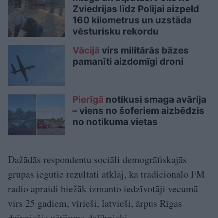
Zviedrijas līdz Polijai aizpeld
160 kilometrus un uzstāda
vēsturisku rekordu
Vācijā
virs militārās bāzes
pamanīti aizdomīgi droni
Pierīgā
notikusi smaga avārija
– viens no šoferiem aizbēdzis
no notikuma vietas
Dažādās respondentu sociāli demogrāfiskajās
grupās iegūtie rezultāti atklāj, ka tradicionālo FM
radio apraidi biežāk izmanto iedzīvotāji vecumā
virs 25 gadiem, vīrieši, latvieši, ārpus Rīgas
dzīvojošie pētījuma dalībnieki.