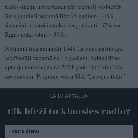
radio staciju uztveršanai pārliecinoši visbiežāk
lieto jaunieši vecumā līdz 25 gadiem – 45%,
finansiāli nodrošinātākie respondenti -37% un
Rīgas iedzīvotāji – 39%.
Pētījumā tika aptaujāti 1548 Latvijas pastāvīgie
iedzīvotāji vecumā no 15 gadiem. Sabiedrības
aptauja norisinājās no 2024.gada oktobrim līdz
novembrim. Pētījumu veica SIA “Latvijas fakti”.
LA.LV APTAUJA
Cik bieži tu klausies radio?
Katru dienu