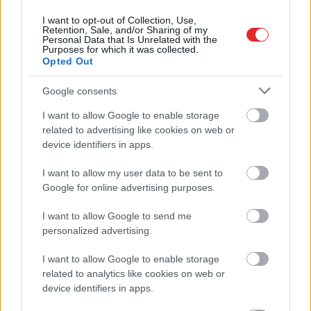
I want to opt-out of Collection, Use,
Retention, Sale, and/or Sharing of my
Personal Data that Is Unrelated with the
Purposes for which it was collected.
Opted Out
Google consents
“Man pat neomulīgi
I want to allow Google to enable storage
Atcelt
Ziņot
related to advertising like cookies on web or
palika!” Sēņotāja mežā
device identifiers in apps.
uziet ļoti biedējošu vietu
I want to allow my user data to be sent to
Google for online advertising purposes.
I want to allow Google to send me
personalized advertising.
I want to allow Google to enable storage
related to analytics like cookies on web or
device identifiers in apps.
Pierīgā
notikusi smaga
“Man
nebija tās mātes