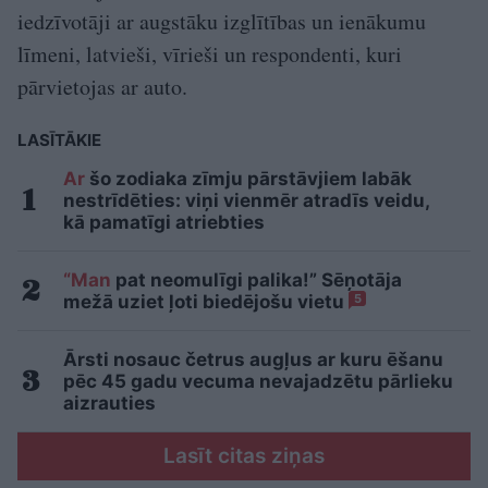
iedzīvotāji ar augstāku izglītības un ienākumu
līmeni, latvieši, vīrieši un respondenti, kuri
pārvietojas ar auto.
LASĪTĀKIE
Ar
šo zodiaka zīmju pārstāvjiem labāk
nestrīdēties: viņi vienmēr atradīs veidu,
kā pamatīgi atriebties
“Man
pat neomulīgi palika!” Sēņotāja
mežā uziet ļoti biedējošu vietu
5
Ārsti nosauc četrus augļus ar kuru ēšanu
pēc 45 gadu vecuma nevajadzētu pārlieku
aizrauties
Lasīt citas ziņas