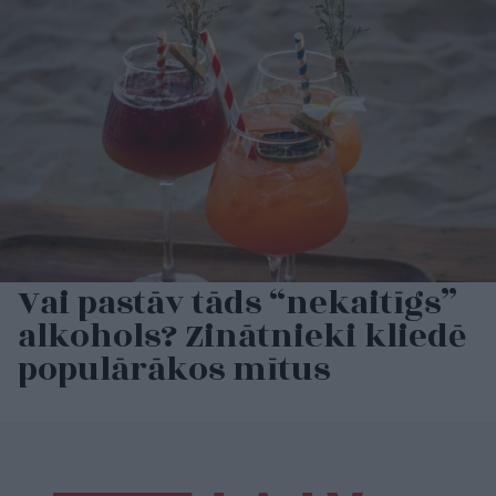
Vai pastāv tāds “nekaitīgs”
alkohols? Zinātnieki kliedē
populārākos mītus