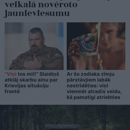
veikalā novēroto
jaunieviesumu
“Viņi
tos mīl!” Slaidiņš
Ar šo zodiaka zīmju
atklāj skarbu ainu par
pārstāvjiem labāk
Krievijas situāciju
nestrīdēties: viņi
frontē
vienmēr atradīs veidu,
kā pamatīgi atriebties