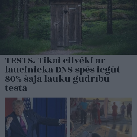
TESTS. Tikai cilvēki ar
laucinieka DNS spēs iegūt
80% šajā lauku gudrību
testā