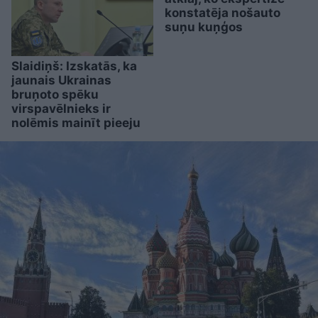
konstatēja nošauto
suņu kuņģos
Slaidiņš: Izskatās, ka
jaunais Ukrainas
bruņoto spēku
virspavēlnieks ir
nolēmis mainīt pieeju