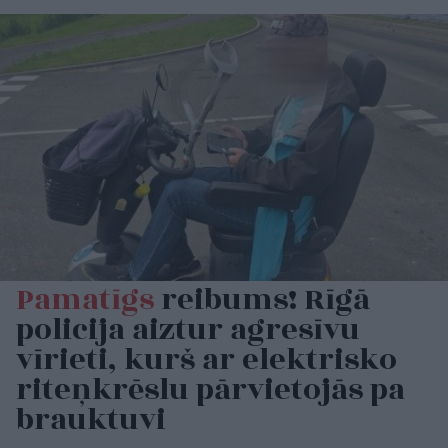
Pamatīgs
reibums! Rīgā
policija aiztur agresīvu
vīrieti, kurš ar elektrisko
riteņkrēslu pārvietojās pa
brauktuvi