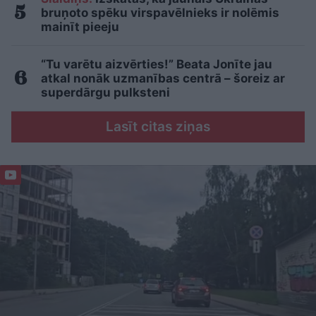
bruņoto spēku virspavēlnieks ir nolēmis
mainīt pieeju
“Tu varētu aizvērties!” Beata Jonīte jau
atkal nonāk uzmanības centrā – šoreiz ar
superdārgu pulksteni
Lasīt citas ziņas