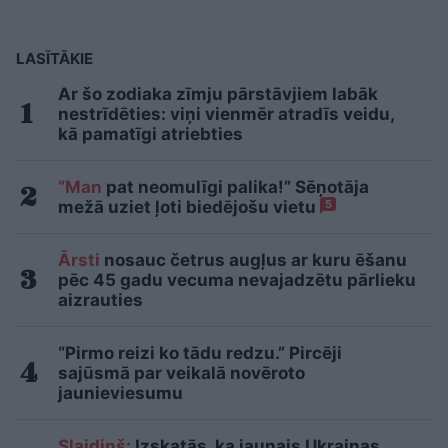
LASĪTĀKIE
Ar šo zodiaka zīmju pārstāvjiem labāk
nestrīdēties: viņi vienmēr atradīs veidu,
kā pamatīgi atriebties
“Man
pat neomulīgi palika!” Sēņotāja
mežā uziet ļoti biedējošu vietu
5
Ārsti
nosauc četrus augļus ar kuru ēšanu
pēc 45 gadu vecuma nevajadzētu pārlieku
aizrauties
“Pirmo reizi ko tādu redzu.” Pircēji
sajūsmā par veikalā novēroto
jaunieviesumu
Slaidiņš:
Izskatās, ka jaunais Ukrainas