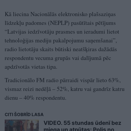
Kā liecina Nacionālās elektronisko plašsaziņas
līdzekļu padomes (NEPLP) pasūtītais pētījums
“Latvijas iedzīvotāju prasmes un ieradumi lietot
tehnoloģijas mediju pakalpojumu saņemšanai”,
radio lietotāju skaits būtiski neatšķiras dažādās
respondentu vecuma grupās vai dalījumā pēc
apdzīvotās vietas tipa.
Tradicionālo FM radio pārraidi vispār lieto 63%,
vismaz reizi nedēļā – 52%, katru vai gandrīz katru
dienu – 40% respondentu.
CITI ŠOBRĪD LASA
VIDEO. 55 stundas ūdenī bez
miega un atpūtas: Polis no