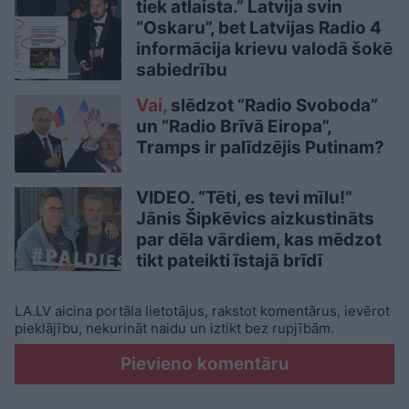
tiek atlaista.” Latvija svin
“Oskaru”, bet Latvijas Radio 4
informācija krievu valodā šokē
sabiedrību
Vai,
slēdzot “Radio Svoboda”
un “Radio Brīvā Eiropa”,
Tramps ir palīdzējis Putinam?
VIDEO. “Tēti, es tevi mīlu!”
Jānis Šipkēvics aizkustināts
par dēla vārdiem, kas mēdzot
tikt pateikti īstajā brīdī
LA.LV aicina portāla lietotājus, rakstot komentārus, ievērot
pieklājību, nekurināt naidu un iztikt bez rupjībām.
Pievieno komentāru