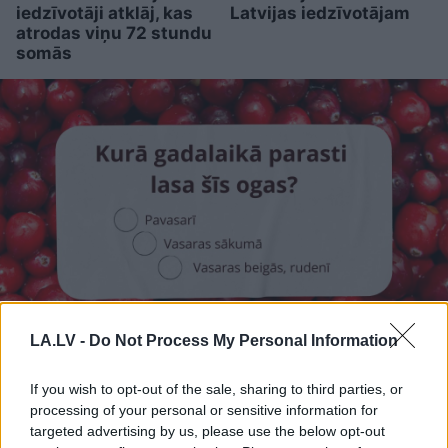
iedzīvotāji atklāj, kas
Latvijas iedzīvotājam
atrodas viņu 72 stundu
somās
LA.LV -
Do Not Process My Personal Information
TESTS.
Cik daudz zini par
Latvijas dabu? Atpazīsti
If you wish to opt-out of the sale, sharing to third parties, or
kokus, augus un putnus
processing of your personal or sensitive information for
targeted advertising by us, please use the below opt-out