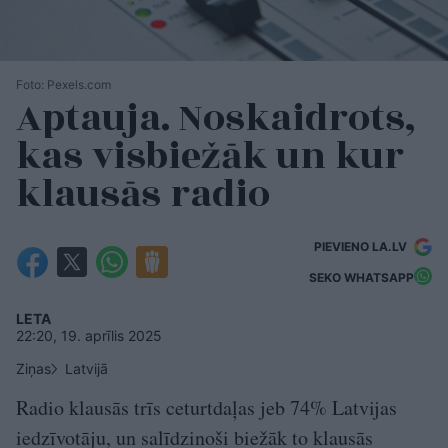
Foto: Pexels.com
Aptauja. Noskaidrots,
kas visbiežāk un kur
klausās radio
PIEVIENO LA.LV
SEKO WHATSAPP
LETA
22:20, 19. aprīlis 2025
Ziņas
Latvijā
Radio klausās trīs ceturtdaļas jeb 74% Latvijas
iedzīvotāju, un salīdzinoši biežāk to klausās