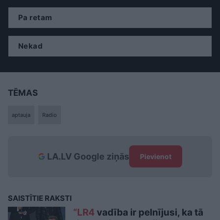
Pa retam
Nekad
TĒMAS
aptauja
Radio
LA.LV Google ziņās
Pievienot
SAISTĪTIE RAKSTI
“LR4
vadība ir pelnījusi, ka tā