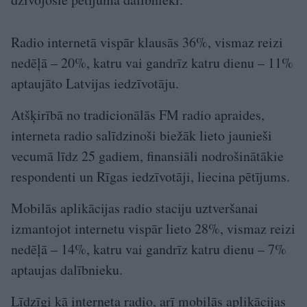
Radio internetā vispār klausās 36%, vismaz reizi
nedēļā – 20%, katru vai gandrīz katru dienu – 11%
aptaujāto Latvijas iedzīvotāju.
Atšķirībā no tradicionālās FM radio apraides,
interneta radio salīdzinoši biežāk lieto jaunieši
vecumā līdz 25 gadiem, finansiāli nodrošinātākie
respondenti un Rīgas iedzīvotāji, liecina pētījums.
Mobilās aplikācijas radio staciju uztveršanai
izmantojot internetu vispār lieto 28%, vismaz reizi
nedēļā – 14%, katru vai gandrīz katru dienu – 7%
aptaujas dalībnieku.
Līdzīgi kā interneta radio, arī mobilās aplikācijas