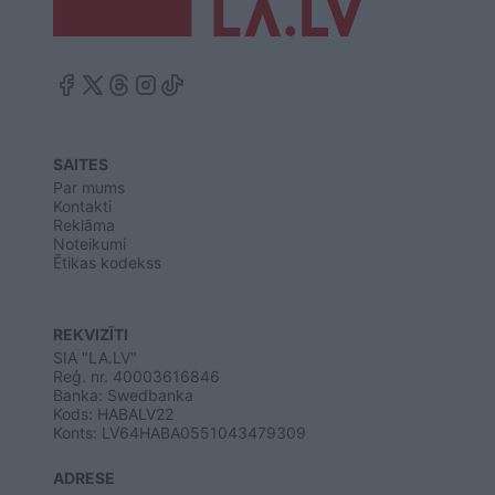
SAITES
Par mums
Kontakti
Reklāma
Noteikumi
Ētikas kodekss
REKVIZĪTI
SIA "LA.LV"
Reģ. nr. 40003616846
Banka: Swedbanka
Kods: HABALV22
Konts: LV64HABA0551043479309
ADRESE