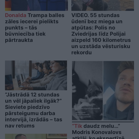
Donalda
Trampa balles
VIDEO. 55 stundas
zāles iecerei pielikts
ūdenī bez miega un
punkts – tās
atpūtas: Polis no
būvniecība tiek
Zviedrijas līdz Polijai
pārtraukta
aizpeld 160 kilometrus
un uzstāda vēsturisku
rekordu
“Jāstrādā 12 stundas
un vēl jāpaliek ilgāk?”
Sieviete piedzīvo
pārsteigumu darba
intervijā, izrādās – tas
nav retums
“Tik
daudz melu…”
Modris Konovalovs
atklāj, ko ekspertīzē