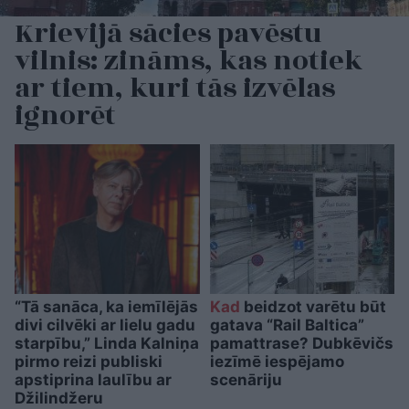
Krievijā sācies pavēstu
vilnis: zināms, kas notiek
ar tiem, kuri tās izvēlas
ignorēt
“Tā sanāca, ka iemīlējās
Kad
beidzot varētu būt
divi cilvēki ar lielu gadu
gatava “Rail Baltica”
starpību,” Linda Kalniņa
pamattrase? Dubkēvičs
pirmo reizi publiski
iezīmē iespējamo
apstiprina laulību ar
scenāriju
Džilindžeru