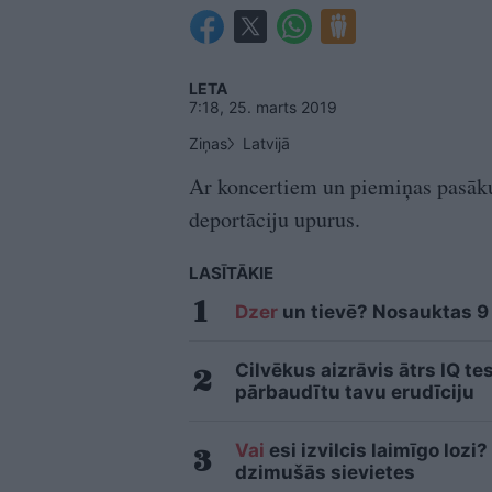
LETA
7:18, 25. marts 2019
Ziņas
Latvijā
Ar koncertiem un piemiņas pasāk
deportāciju upurus.
LASĪTĀKIE
Dzer
un tievē? Nosauktas 9 t
Cilvēkus aizrāvis ātrs IQ te
pārbaudītu tavu erudīciju
Vai
esi izvilcis laimīgo loz
dzimušās sievietes