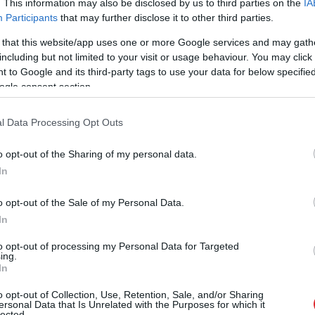
. This information may also be disclosed by us to third parties on the
IA
iņas pasākumiem Rīgā šodien tiks pieminēti
Participants
that may further disclose it to other third parties.
 un Komunistiskā genocīda upuri, aģentūru LETA
 that this website/app uses one or more Google services and may gath
 kultūras un sporta departamenta pārstāve Indra
including but not limited to your visit or usage behaviour. You may click 
 to Google and its third-party tags to use your data for below specifi
ogle consent section.
l Data Processing Opt Outs
o opt-out of the Sharing of my personal data.
In
o opt-out of the Sale of my Personal Data.
In
to opt-out of processing my Personal Data for Targeted
ing.
Latvijas
Solīja
lētāku
In
īvotājiem ir pamats
dīzeļdegvielu, bet
raukumam? Melnis
cerētais izpalika: tagad
o opt-out of Collection, Use, Retention, Sale, and/or Sharing
ersonal Data that Is Unrelated with the Purposes for which it
āj, kas šobrīd
atklājies, kas patiesībā
lected.