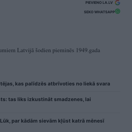
PIEVIENO LA.LV
SEKO WHATSAPP
umiem Latvijā šodien pieminēs 1949.gada
ējas, kas palīdzēs atbrīvoties no liekā svara
sts: tas liks izkustināt smadzenes, lai
i? Lūk, par kādām sievām kļūst katrā mēnesī