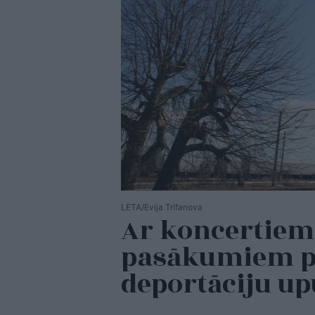
LETA/Evija Trifanova
Ar koncertiem
pasākumiem p
deportāciju u