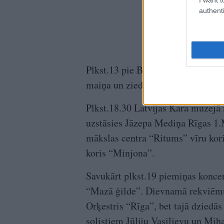
authenti
Plkst.13 pie Brīvības pieminekļa 
maiņa un ziedu nolikšanas ceremo
Plkst.18.30 Latvijas Kara muzejā 
uzstāsies Jāzepa Mediņa Rīgas 1.M
mākslas centra “Ritums” vīru kori
koris “Minjona”.
Savukārt plkst.19 piemiņas konce
“Mazā ģilde”. Dievnamā rekviēmu
Orķestris “Rīga”, bet tajā dziedā
solistiem Jūliju Vasiļjevu un Mih