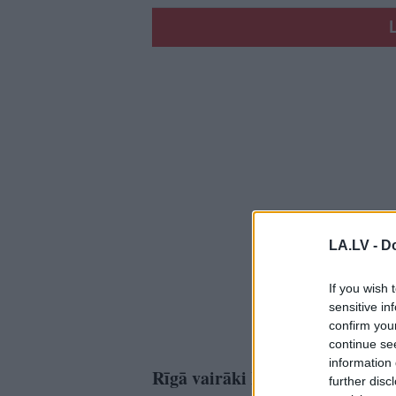
LA.LV -
Do
If you wish 
sensitive in
confirm you
continue se
information 
Rīgā vairāki koncerti un piemi
further disc