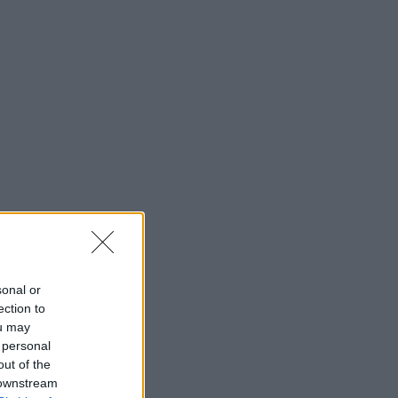
sonal or
ection to
ou may
 personal
out of the
 downstream