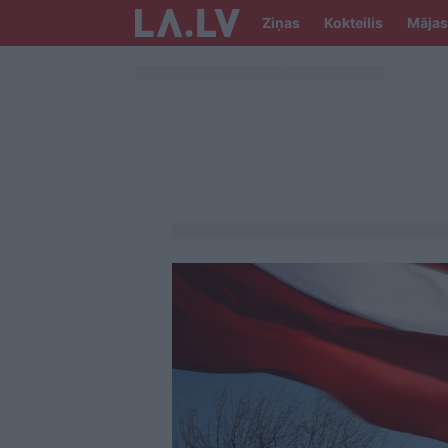
Ziņas
Kokteilis
Mājas