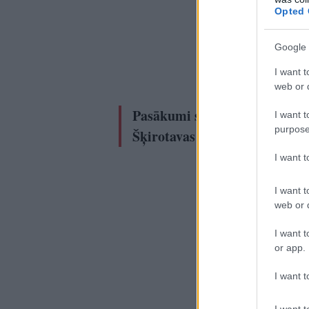
zinā
Opted 
iesp
uzb
Google 
kriti
I want t
infr
web or d
Pasākumi sāksies plkst.10 ar 
I want t
purpose
Šķirotavas stacijas.
I want 
I want t
web or d
I want t
or app.
I want t
I want t