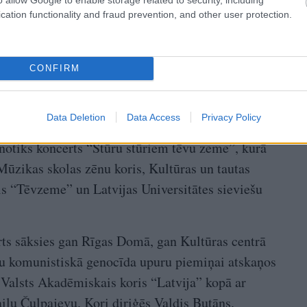
cation functionality and fraud prevention, and other user protection.
CONFIRM
notiks atceres pasākums, svinīgā godasardzes
nija.
Data Deletion
Data Access
Privacy Policy
notiks koncerts “Stūru stūriem tēvu zeme”, kurā
ūzikas skolas zēnu koris, Kultūras un tautas
s “Tēvzeme” un Latvijas Universitātes sieviešu
rts sāksies gan Rīgas Domā, gan Kultūras centrā
 komunistiskā genocīda upuru piemiņai atskaņos
s Valsts Akadēmiskais koris “Latvija” kopā ar
ailu Čuļpajevu. Kori diriģēs Valdis Butāns.