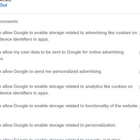
ms par
notika ar cenām
Out
ējamiem
Atcelt
Ziņot
rukumiem
consents
skajai
o allow Google to enable storage related to advertising like cookies on
astruktūrai
evice identifiers in apps.
piemiņas brīdi pie
o allow my user data to be sent to Google for online advertising
s.
to allow Google to send me personalized advertising.
o allow Google to enable storage related to analytics like cookies on
evice identifiers in apps.
o allow Google to enable storage related to functionality of the website
o allow Google to enable storage related to personalization.
o allow Google to enable storage related to security, including