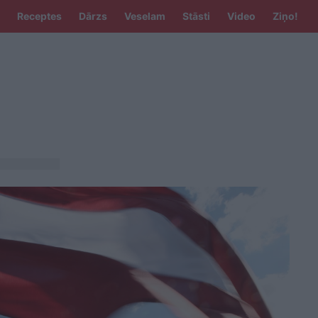
Receptes
Dārzs
Veselam
Stāsti
Video
Ziņo!