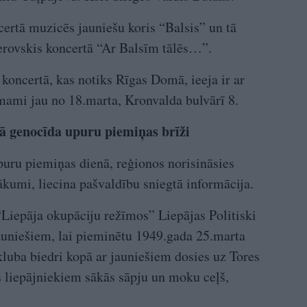
ertā muzicēs jauniešu koris “Balsis” un tā
terovskis koncertā “Ar Balsīm tālēs…”.
 koncertā, kas notiks Rīgas Domā, ieeja ir ar
ami jau no 18.marta, Kronvalda bulvārī 8.
kā genocīda upuru piemiņas brīži
uru piemiņas dienā, reģionos norisināsies
ākumi, liecina pašvaldību sniegtā informācija.
 “Liepāja okupāciju režīmos” Liepājas Politiski
 jauniešiem, lai pieminētu 1949.gada 25.marta
kluba biedri kopā ar jauniešiem dosies uz Tores
ras liepājniekiem sākās sāpju un moku ceļš,