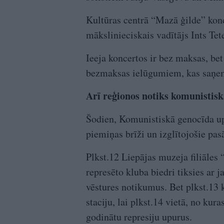
Kultūras centrā “Mazā ģilde” konc
mākslinieciskais vadītājs Ints Te
Ieeja koncertos ir bez maksas, bet
bezmaksas ielūgumiem, kas saņem
Arī reģionos notiks komunistis
Šodien, Komunistiskā genocīda up
piemiņas brīži un izglītojošie pas
Plkst.12 Liepājas muzeja filiāles
represēto kluba biedri tiksies ar
vēstures notikumus. Bet plkst.13 
staciju, lai plkst.14 vietā, no ku
godinātu represiju upurus.