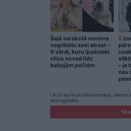
Šajā sarakstā neviens
5
zod
negribētu sevi atrast –
pārst
6 vārdi, kuru īpašnieki
uzsk
citus noved līdz
slik
baltajām pelītēm
– ja
nav 
pave
LA.LV aicina portāla lietotājus, rakstot
bez rupjībām.
Ska