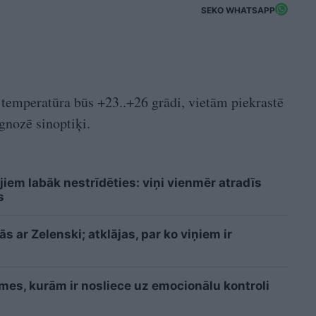
SEKO WHATSAPP
 temperatūra būs +23..+26 grādi, vietām piekrastē
gnozē sinoptiķi.
iem labāk nestrīdēties: viņi vienmēr atradīs
s
 ar Zelenski; atklājas, par ko viņiem ir
īmes, kurām ir nosliece uz emocionālu kontroli