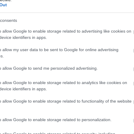
Out
ulaina diena, pūtīs neliels dienvidu vējš un
Atcelt
Ziņot
z +26 grādiem.
consents
o allow Google to enable storage related to advertising like cookies on
evice identifiers in apps.
o allow my user data to be sent to Google for online advertising
s.
to allow Google to send me personalized advertising.
o allow Google to enable storage related to analytics like cookies on
evice identifiers in apps.
o allow Google to enable storage related to functionality of the website
o allow Google to enable storage related to personalization.
o allow Google to enable storage related to security, including