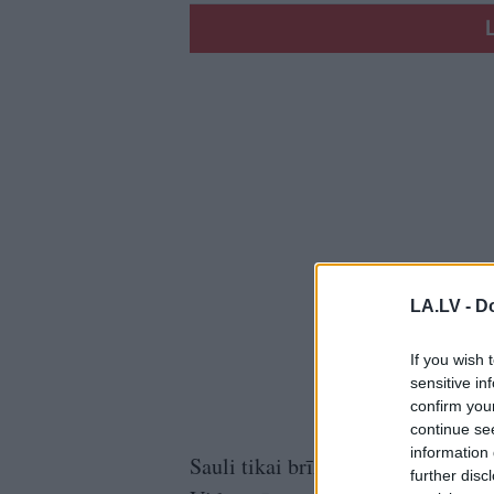
LA.LV -
Do
If you wish 
sensitive in
confirm you
continue se
information 
Sauli tikai brīžiem aizsegs mākoņ
further disc