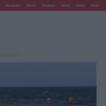
Receptes
Dārzs
Veselam
Stāsti
Video
Ziņo!