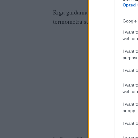
Opted 
Rīgā gaidāma sausa un pārsvarā sa
termometra stabiņš pakāpsies līd
Google 
I want t
web or d
I want t
purpose
I want 
I want t
web or d
I want t
or app.
I want t
I want t