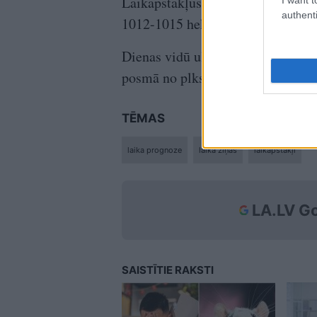
Laikapstākļus ietekmē paaugstinā
authenti
1012-1015 hektopaskāli jūras līm
Dienas vidū ultravioletais staroju
posmā no plkst. 12 līdz 15.
TĒMAS
laika prognoze
laika ziņas
laikapstākļi
LA.LV Go
SAISTĪTIE RAKSTI