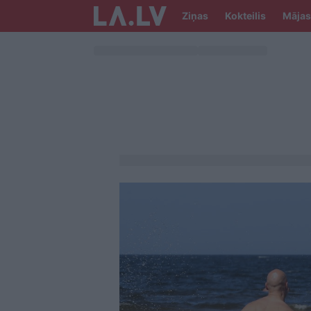
Ziņas
Kokteilis
Mājas