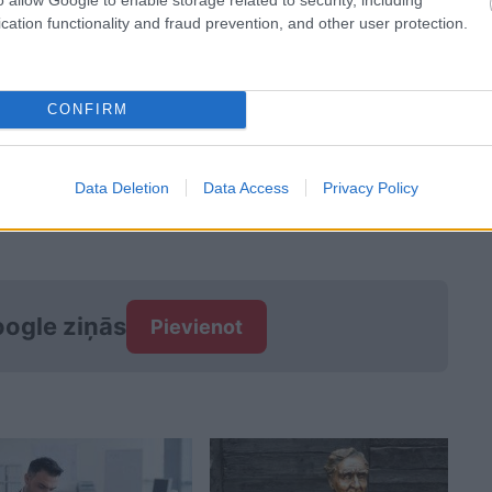
ta spiediena apgabals. Atmosfēras spiediens
cation functionality and fraud prevention, and other user protection.
enī.
ms būs augsts. No saules visvairāk jāsargājas laika
CONFIRM
Data Deletion
Data Access
Privacy Policy
ogle ziņās
Pievienot