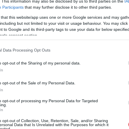
kona negaisu.
. This information may also be disclosed by us to third parties on the
IA
Participants
that may further disclose it to other third parties.
 un Zemgalē tas kļūs mērens, daļā piekrastes vējš
 that this website/app uses one or more Google services and may gath
including but not limited to your visit or usage behaviour. You may click 
 to Google and its third-party tags to use your data for below specifi
ogle consent section.
l Data Processing Opt Outs
o opt-out of the Sharing of my personal data.
In
o opt-out of the Sale of my Personal Data.
In
s rokmūzikas
Renovācijas laikā
to opt-out of processing my Personal Data for Targeted
ieks un mūzikas
Olainē kādā namā
ing.
atnieks Klāss
sācies peļu iebrukums:
In
ere
vienā dzīvoklī notverts
o opt-out of Collection, Use, Retention, Sale, and/or Sharing
ap 40 grauzēju
ersonal Data that Is Unrelated with the Purposes for which it
lected.