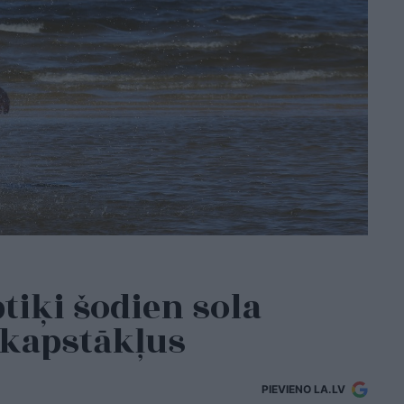
iķi šodien sola
ikapstākļus
PIEVIENO LA.LV