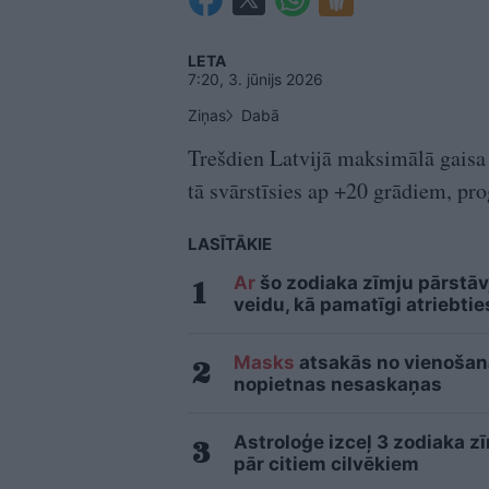
LETA
7:20, 3. jūnijs 2026
Ziņas
Dabā
Trešdien Latvijā maksimālā gaisa
tā svārstīsies ap +20 grādiem, pro
LASĪTĀKIE
Ar
šo zodiaka zīmju pārstāvj
veidu, kā pamatīgi atriebtie
Masks
atsakās no vienošanās
nopietnas nesaskaņas
Astroloģe izceļ 3 zodiaka z
pār citiem cilvēkiem