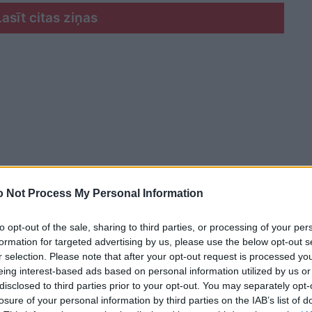
Lasīt citas ziņas
 Not Process My Personal Information
to opt-out of the sale, sharing to third parties, or processing of your per
formation for targeted advertising by us, please use the below opt-out s
r selection. Please note that after your opt-out request is processed y
eing interest-based ads based on personal information utilized by us or
disclosed to third parties prior to your opt-out. You may separately opt-
i, kas pēcpusdienā un vakarā vietām – galvenokārt
losure of your personal information by third parties on the IAB’s list of