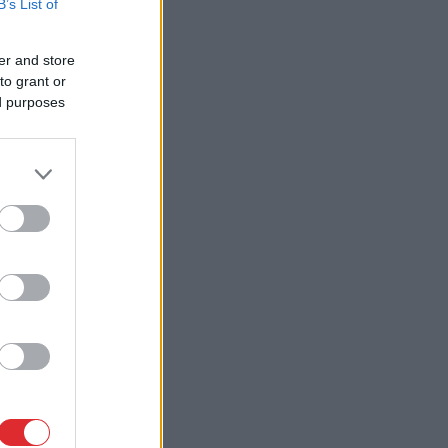
B’s List of
er and store
to grant or
ed purposes