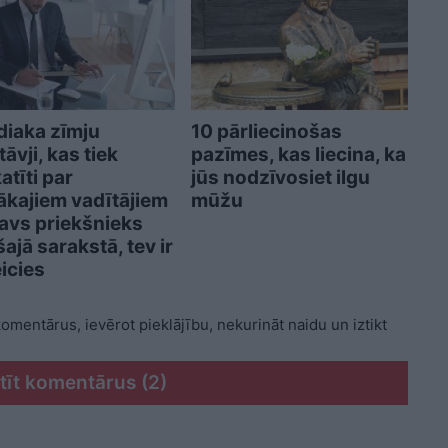
iaka zīmju
10 pārliecinošas
āvji, kas tiek
pazīmes, kas liecina, ka
atīti par
jūs nodzīvosiet ilgu
tākajiem vadītājiem
mūžu
 tavs priekšnieks
šajā sarakstā, tev ir
icies
 komentārus, ievērot pieklājību, nekurināt naidu un iztikt
tīt komentārus (2)