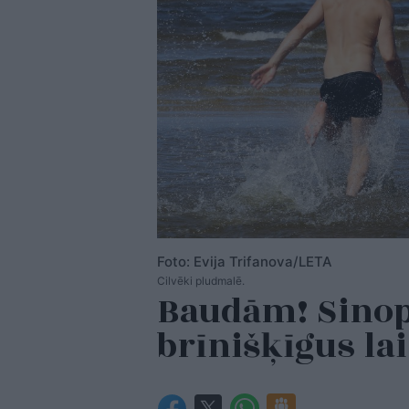
Foto: Evija Trifanova/LETA
Cilvēki pludmalē.
Baudām! Sinopt
brīnišķīgus la