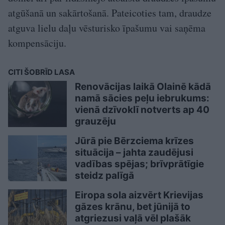
atgūšanā un sakārtošanā. Pateicoties tam, draudze
atguva lielu daļu vēsturisko īpašumu vai saņēma
kompensāciju.
CITI ŠOBRĪD LASA
Renovācijas laikā Olainē kādā
namā sācies peļu iebrukums:
vienā dzīvoklī notverts ap 40
grauzēju
Jūrā pie Bērzciema krīzes
situācija – jahta zaudējusi
vadības spējas; brīvprātīgie
steidz palīgā
Eiropa sola aizvērt Krievijas
gāzes krānu, bet jūnijā to
atgriezusi vaļā vēl plašāk