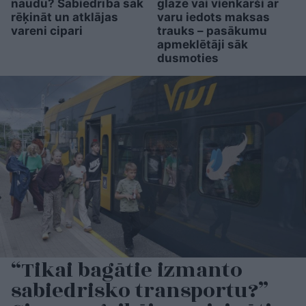
naudu? Sabiedrība sāk
glāze vai vienkārši ar
rēķināt un atklājas
varu iedots maksas
vareni cipari
trauks – pasākumu
apmeklētāji sāk
dusmoties
“Tikai bagātie izmanto
sabiedrisko transportu?”