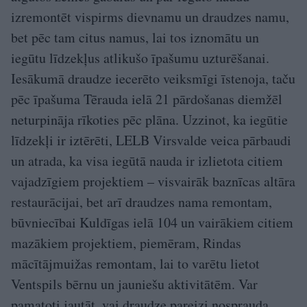
izremontēt vispirms dievnamu un draudzes namu,
bet pēc tam citus namus, lai tos iznomātu un
iegūtu līdzekļus atlikušo īpašumu uzturēšanai.
Iesākumā draudze iecerēto veiksmīgi īstenoja, taču
pēc īpašuma Tērauda ielā 21 pārdošanas diemžēl
neturpināja rīkoties pēc plāna. Uzzinot, ka iegūtie
līdzekļi ir iztērēti, LELB Virsvalde veica pārbaudi
un atrada, ka visa iegūtā nauda ir izlietota citiem
vajadzīgiem projektiem – visvairāk baznīcas altāra
restaurācijai, bet arī draudzes nama remontam,
būvniecībai Kuldīgas ielā 104 un vairākiem citiem
mazākiem projektiem, piemēram, Rindas
mācītājmuižas remontam, lai to varētu lietot
Ventspils bērnu un jauniešu aktivitātēm. Var
pamatoti jautāt, vai draudze pareizi nosprauda