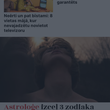
garantēts
Neērti un pat bīstami: 8
vietas mājā, kur
nevajadzētu novietot
televizoru
Astroloģe
izceļ 3 zodiaka