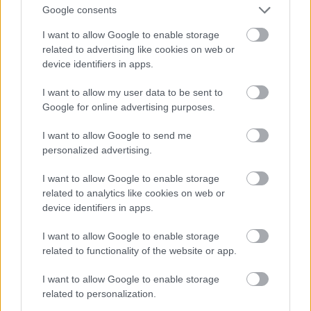
Google consents
I want to allow Google to enable storage
Atcelt
Ziņot
related to advertising like cookies on web or
device identifiers in apps.
Jūrā
pie Bērzciema
Vai būs jātaisa jauna
krīzes situācija – jahta
eID karte? LVRTC atbild
I want to allow my user data to be sent to
zaudējusi vadības
uz jautājumiem par
Google for online advertising purposes.
spējas; brīvprātīgie
gada beigās daļai
steidz palīgā
sabiedrības
I want to allow Google to send me
gaidāmajām
personalized advertising.
pārmaiņām
I want to allow Google to enable storage
related to analytics like cookies on web or
device identifiers in apps.
I want to allow Google to enable storage
related to functionality of the website or app.
I want to allow Google to enable storage
related to personalization.