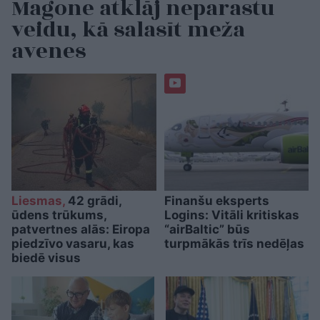
Magone atklāj neparastu
veidu, kā salasīt meža
avenes
Liesmas,
42 grādi,
Finanšu eksperts
ūdens trūkums,
Logins: Vitāli kritiskas
patvertnes alās: Eiropa
“airBaltic” būs
piedzīvo vasaru, kas
turpmākās trīs nedēļas
biedē visus