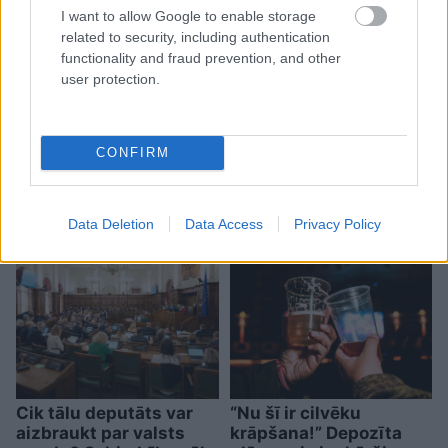
I want to allow Google to enable storage
related to security, including authentication
functionality and fraud prevention, and other
user protection.
Kāpēc kaķi tieši naktīs kā
traki skrien pa māju?
Beidzot izskaidrots šis
CONFIRM
dīvainais mīluļa paradums
Data Deletion
Data Access
Privacy Policy
Cik tālu deputāts var
“Nu šī ir cilvēku
aizbraukt par valsts
krāpšana!” Depozīta