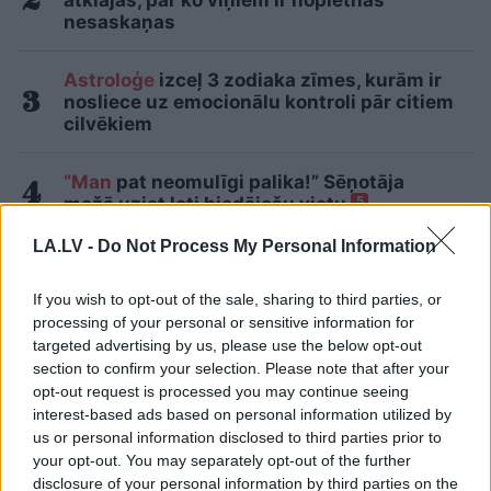
atklājas, par ko viņiem ir nopietnas
nesaskaņas
Astroloģe
izceļ 3 zodiaka zīmes, kurām ir
nosliece uz emocionālu kontroli pār citiem
cilvēkiem
“Man
pat neomulīgi palika!” Sēņotāja
mežā uziet ļoti biedējošu vietu
5
LA.LV -
Do Not Process My Personal Information
Ārsti
nosauc četrus augļus ar kuru ēšanu
pēc 45 gadu vecuma nevajadzētu pārlieku
If you wish to opt-out of the sale, sharing to third parties, or
aizrauties
processing of your personal or sensitive information for
targeted advertising by us, please use the below opt-out
“Man
arī tagad vajag!” Hortenziju fani
section to confirm your selection. Please note that after your
sajūsmā par šo tirgotāju Salaspilī
opt-out request is processed you may continue seeing
interest-based ads based on personal information utilized by
Lasīt citas ziņas
us or personal information disclosed to third parties prior to
your opt-out. You may separately opt-out of the further
disclosure of your personal information by third parties on the