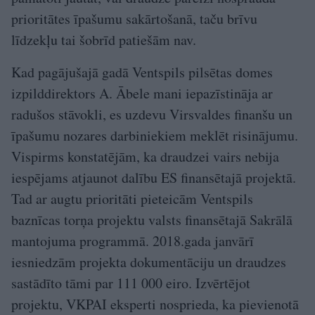
prioritātes īpašumu sakārtošanā, taču brīvu
līdzekļu tai šobrīd patiešām nav.
Kad pagājušajā gadā Ventspils pilsētas domes
izpilddirektors A. Ābele mani iepazīstināja ar
radušos stāvokli, es uzdevu Virsvaldes finanšu un
īpašumu nozares darbiniekiem meklēt risinājumu.
Vispirms konstatējām, ka draudzei vairs nebija
iespējams atjaunot dalību ES finansētajā projektā.
Tad ar augtu prioritāti pieteicām Ventspils
baznīcas torņa projektu valsts finansētajā Sakrālā
mantojuma programmā. 2018.gada janvārī
iesniedzām projekta dokumentāciju un draudzes
sastādīto tāmi par 111 000 eiro. Izvērtējot
projektu, VKPAI eksperti nosprieda, ka pievienotā