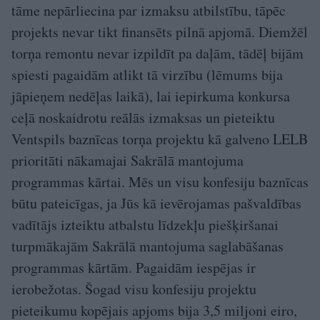
tāme nepārliecina par izmaksu atbilstību, tāpēc
projekts nevar tikt finansēts pilnā apjomā. Diemžēl
torņa remontu nevar izpildīt pa daļām, tādēļ bijām
spiesti pagaidām atlikt tā virzību (lēmums bija
jāpieņem nedēļas laikā), lai iepirkuma konkursa
ceļā noskaidrotu reālās izmaksas un pieteiktu
Ventspils baznīcas torņa projektu kā galveno LELB
prioritāti nākamajai Sakrālā mantojuma
programmas kārtai. Mēs un visu konfesiju baznīcas
būtu pateicīgas, ja Jūs kā ievērojamas pašvaldības
vadītājs izteiktu atbalstu līdzekļu piešķiršanai
turpmākajām Sakrālā mantojuma saglabāšanas
programmas kārtām. Pagaidām iespējas ir
ierobežotas. Šogad visu konfesiju projektu
pieteikumu kopējais apjoms bija 3,5 miljoni eiro,