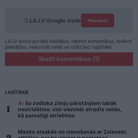
LA.LV Google ziņās
Pievienot
LA.LV aicina portāla lietotājus, rakstot komentārus, ievērot
pieklājību, nekurināt naidu un iztikt bez rupjībām.
Skatīt komentārus (1)
LASĪTĀKIE
Ar
šo zodiaka zīmju pārstāvjiem labāk
nestrīdēties: viņi vienmēr atradīs veidu,
kā pamatīgi atriebties
Masks atsakās no vienošanās ar Zelenski;