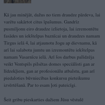
Kā jau minējāt, dažus no tiem draudze pārdeva, lai
varētu sakārtot citus īpašumus. Gandrīz
pusmiljonu eiro draudze izlietoja, lai izremontētu
fasādes un iekštelpas baznīcai un draudzes namam
Tirgus ielā 4, lai atjaunotu žogu ap dievnamu, kā
arī lai salabotu jumtu un izremontētu iekštelpas
namam Vasarnīcu ielā. Arī šos darbus palīdzēja
veikt Ventspils pilsētas domes speciālisti gan ar
līdzekļiem, gan ar profesionālu atbalstu, gan arī
piedaloties būvniecības konkursu pieteikumu
izvērtēšanā. Par to esam ļoti pateicīgi.
Šeit gribu pieskarties dažiem Jūsu vēstulē