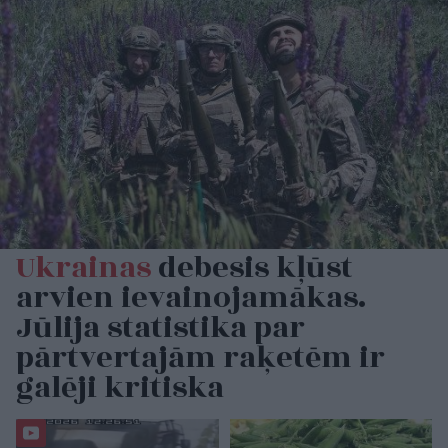
Ukrainas
debesis kļūst
arvien ievainojamākas.
Jūlija statistika par
pārtvertajām raķetēm ir
galēji kritiska