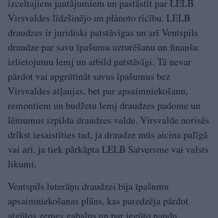
izceltajiem jautājumiem un pastāstīt par LELB
Virsvaldes līdzšinējo un plānoto rīcību. LELB
draudzes ir juridiski patstāvīgas un arī Ventspils
draudze par savu īpašumu uzturēšanu un finanšu
izlietojumu lemj un atbild patstāvīgi. Tā nevar
pārdot vai apgrūtināt savus īpašumus bez
Virsvaldes atļaujas, bet par apsaimniekošanu,
remontiem un budžetu lemj draudzes padome un
lēmumus izpilda draudzes valde. Virsvalde norisēs
drīkst iesaistīties tad, ja draudze mūs aicina palīgā
vai arī, ja tiek pārkāpta LELB Satversme vai valsts
likumi.
Ventspils luterāņu draudzei bija īpašumu
apsaimniekošanas plāns, kas paredzēja pārdot
atgūtos zemes gabalus un par iegūto naudu