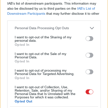
IAB’s list of downstream participants. This information may
also be disclosed by us to third parties on the
IAB’s List of
Downstream Participants
that may further disclose it to other
third parties.
Please note that this website/app uses one or more Google
Personal Data Processing Opt Outs
services and may gather and store information including but
not limited to your visit or usage behaviour. You may click to
I want to opt-out of the Sharing of my
personal data.
grant or deny consent to Google and its third-party tags to
Opted In
use your data for below specified purposes in below Google
consent section.
I want to opt-out of the Sale of my
Personal Data.
Opted In
Eiropa sola aizvērt Krievijas
I want to opt-out of processing my
Personal Data for Targeted Advertising.
gāzes krānu, bet jūnijā to
Opted In
atgriezusi vaļā vēl plašāk
I want to opt-out of Collection, Use,
Retention, Sale, and/or Sharing of my
Personal Data that Is Unrelated with the
Purposes for which it was collected.
Opted Out