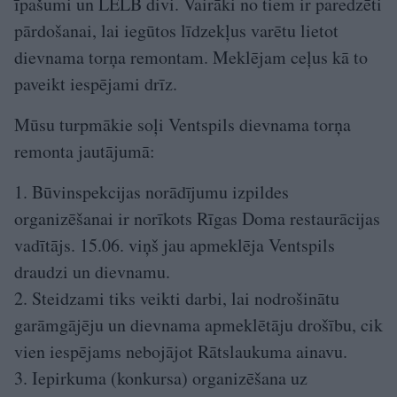
īpašumi un LELB divi. Vairāki no tiem ir paredzēti
pārdošanai, lai iegūtos līdzekļus varētu lietot
dievnama torņa remontam. Meklējam ceļus kā to
paveikt iespējami drīz.
Mūsu turpmākie soļi Ventspils dievnama torņa
remonta jautājumā:
1. Būvinspekcijas norādījumu izpildes
organizēšanai ir norīkots Rīgas Doma restaurācijas
vadītājs. 15.06. viņš jau apmeklēja Ventspils
draudzi un dievnamu.
2. Steidzami tiks veikti darbi, lai nodrošinātu
garāmgājēju un dievnama apmeklētāju drošību, cik
vien iespējams nebojājot Rātslaukuma ainavu.
3. Iepirkuma (konkursa) organizēšana uz