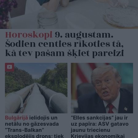
Horoskopi
9. augustam.
Šodien centies rīkoties tā,
kā tev pašam šķiet pareizi
Bulgārijā
ielidojis un
“Elles sankcijas” jau ir
netālu no gāzesvada
uz papīra: ASV gatavo
“Trans-Balkan”
jaunu triecienu
eksplodējis drons; tiek
Krievijas ekonomikai