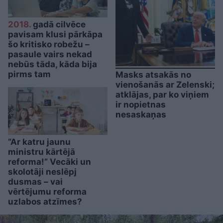
2018.
gadā cilvēce
pavisam klusi pārkāpa
šo kritisko robežu –
pasaule vairs nekad
nebūs tāda, kāda bija
pirms tam
Masks atsakās no
vienošanās ar Zelenski;
atklājas, par ko viņiem
ir nopietnas
nesaskaņas
“Ar katru jaunu
ministru kārtējā
reforma!” Vecāki un
skolotāji neslēpj
dusmas – vai
vērtējumu reforma
uzlabos atzīmes?