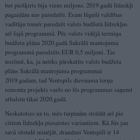
bet piešķirts bija viens miljons. 2019.gadā līdzekļi
pagaidām nav paredzēti. Esam lūguši valdības
vadītāju tomēr paredzēt valsts budžetā līdzekļus
arī šajā programmā. Pēc valsts vidējā termiņa
budžeta plāna 2020.gadā Sakrālā mantojuma
programmā paredzēts EUR 0,5 miljoni. Tas
nozīmē, ka, ja netiks pārskatīts valsts budžeta
plāns Sakrālā mantojuma programmai
2019.gadam, tad Ventspils dievnama torņa
remonta projekts varēs no šīs programmas saņemt
atbalstu tikai 2020.gadā.
Neskatoties uz to, mēs turpinām strādāt arī pie
citiem līdzekļu piesaistes variantiem. Kā Jūs jau
savā vēstulē minējāt, draudzei Ventspilī ir 14