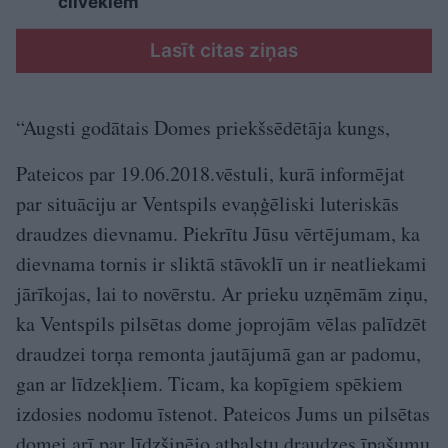
cilvēkiem
Lasīt citas ziņas
“Augsti godātais Domes priekšsēdētāja kungs,
Pateicos par 19.06.2018.vēstuli, kurā informējat
par situāciju ar Ventspils evaņģēliski luteriskās
draudzes dievnamu. Piekrītu Jūsu vērtējumam, ka
dievnama tornis ir sliktā stāvoklī un ir neatliekami
jārīkojas, lai to novērstu. Ar prieku uzņēmām ziņu,
ka Ventspils pilsētas dome joprojām vēlas palīdzēt
draudzei torņa remonta jautājumā gan ar padomu,
gan ar līdzekļiem. Ticam, ka kopīgiem spēkiem
izdosies nodomu īstenot. Pateicos Jums un pilsētas
domei arī par līdzšinējo atbalstu draudzes īpašumu