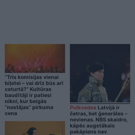
“Trīs komisijas vienai
biļetei – vai drīz būs arī
ceturtā?” Kultūras
baudītāji ir patiesi
nikni, kur beigās
“nostājas” pirkuma
Pulkvedes
Latvijā ir
cena
četras, bet ģenerāles –
nevienas. NBS skaidro,
kāpēc augstākais
pakāpiens nav