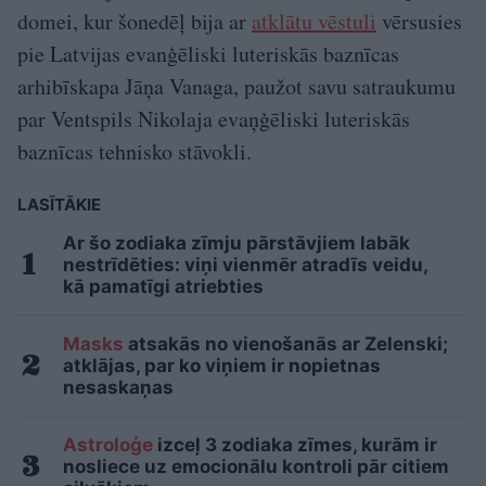
domei, kur šonedēļ bija ar
atklātu vēstuli
vērsusies
pie Latvijas evanģēliski luteriskās baznīcas
arhibīskapa Jāņa Vanaga, paužot savu satraukumu
par Ventspils Nikolaja evaņģēliski luteriskās
baznīcas tehnisko stāvokli.
LASĪTĀKIE
Ar šo zodiaka zīmju pārstāvjiem labāk
nestrīdēties: viņi vienmēr atradīs veidu,
kā pamatīgi atriebties
Masks
atsakās no vienošanās ar Zelenski;
atklājas, par ko viņiem ir nopietnas
nesaskaņas
Astroloģe
izceļ 3 zodiaka zīmes, kurām ir
nosliece uz emocionālu kontroli pār citiem