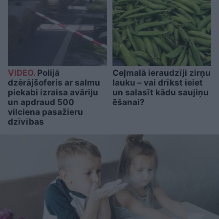
VIDEO.
Polijā
Ceļmalā ieraudzīji zirņu
dzērājšoferis ar salmu
lauku – vai drīkst ieiet
piekabi izraisa avāriju
un salasīt kādu saujiņu
un apdraud 500
ēšanai?
vilciena pasažieru
dzīvības