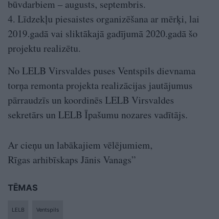
būvdarbiem – augusts, septembris.
4. Līdzekļu piesaistes organizēšana ar mērķi, lai
2019.gadā vai sliktākajā gadījumā 2020.gadā šo
projektu realizētu.
No LELB Virsvaldes puses Ventspils dievnama
torņa remonta projekta realizācijas jautājumus
pārraudzīs un koordinēs LELB Virsvaldes
sekretārs un LELB Īpašumu nozares vadītājs.
Ar cieņu un labākajiem vēlējumiem,
Rīgas arhibīskaps Jānis Vanags”
TĒMAS
LELB
Ventspils