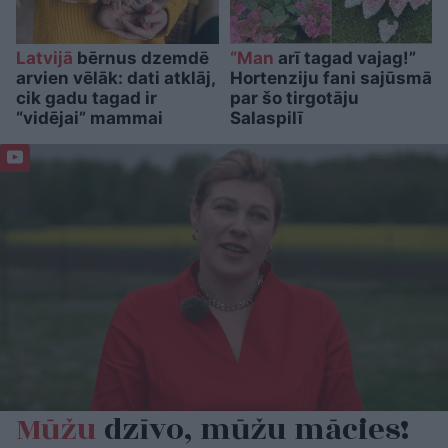
Latvijā
bērnus dzemdē
“Man
arī tagad vajag!”
arvien vēlāk: dati atklāj,
Hortenziju fani sajūsmā
cik gadu tagad ir
par šo tirgotāju
“vidējai” mammai
Salaspilī
Mūžu
dzīvo, mūžu mācies!