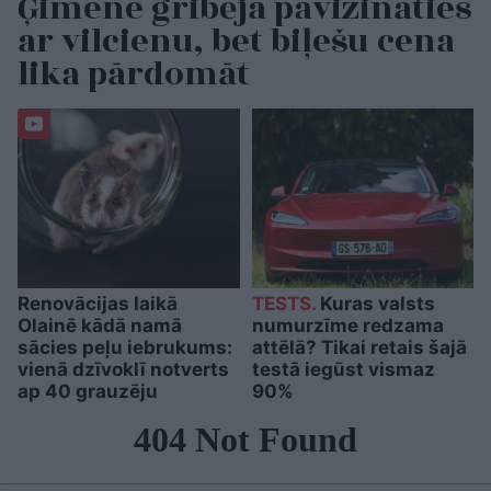
Ģimene gribēja pavizināties
ar vilcienu, bet biļešu cena
lika pārdomāt
Renovācijas laikā
TESTS.
Kuras valsts
Olainē kādā namā
numurzīme redzama
sācies peļu iebrukums:
attēlā? Tikai retais šajā
vienā dzīvoklī notverts
testā iegūst vismaz
ap 40 grauzēju
90%