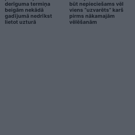
derīguma termiņa
būt nepieciešams vēl
beigām nekādā
viens “uzvarēts” karš
gadījumā nedrīkst
pirms nākamajām
lietot uzturā
vēlēšanām