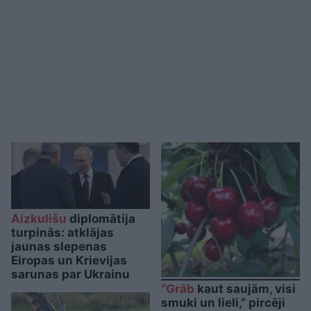
Aizkulišu
diplomātija
turpinās: atklājas
jaunas slepenas
Eiropas un Krievijas
sarunas par Ukrainu
“Grāb
kaut saujām, visi
smuki un lieli,” pircēji