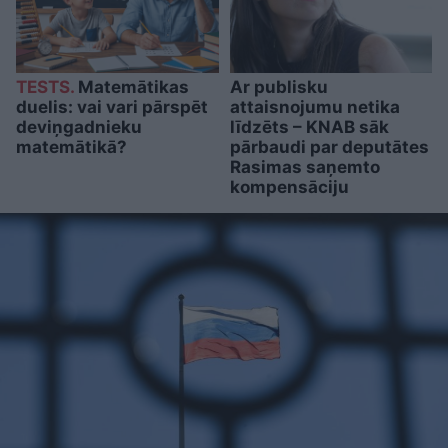
TESTS.
Matemātikas
Ar publisku
duelis: vai vari pārspēt
attaisnojumu netika
deviņgadnieku
līdzēts – KNAB sāk
matemātikā?
pārbaudi par deputātes
Rasimas saņemto
kompensāciju