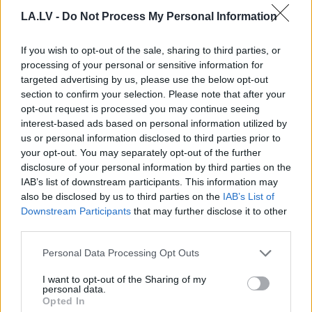
VIDEO:
Kurioza
“Karstasinīgie
igauņi…”
LA.LV -
Do Not Process My Personal Information
aizturēšana
Lavrovs atkal draud
Āgenskalnā – agresīvs
Baltijas valstīm pēc
un, iespējams, dzēris
runām par NATO
If you wish to opt-out of the sale, sharing to third parties, or
šoferis policistiem sāk
kodolatturēšanas
processing of your personal or sensitive information for
dziedāt himnu
spēkiem
targeted advertising by us, please use the below opt-out
section to confirm your selection. Please note that after your
opt-out request is processed you may continue seeing
interest-based ads based on personal information utilized by
us or personal information disclosed to third parties prior to
your opt-out. You may separately opt-out of the further
disclosure of your personal information by third parties on the
IAB’s list of downstream participants. This information may
also be disclosed by us to third parties on the
IAB’s List of
Downstream Participants
that may further disclose it to other
third parties.
Please note that this website/app uses one or more Google
Personal Data Processing Opt Outs
services and may gather and store information including but
not limited to your visit or usage behaviour. You may click to
I want to opt-out of the Sharing of my
TESTS.
Cik daudz tu zini par
personal data.
grant or deny consent to Google and its third-party tags to
Opted In
use your data for below specified purposes in below Google