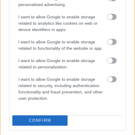
personalized advertising.
I want to allow Google to enable storage
related to analytics like cookies on web or
“Sūds,
mēsls!”
device identifiers in apps.
Kulbergs
neapmierināts ar
I want to allow Google to enable storage
saņemtajām atskaitēm
related to functionality of the website or app.
par valsts piešķirto
naudu NVO
Dombrava par
I want to allow Google to enable storage
tehniskajām
related to personalization.
problēmām uz robežas:
“Kameras nebija
I want to allow Google to enable storage
pieslēgtas
related to security, including authentication
robežsardzes nodaļai”
functionality and fraud prevention, and other
Tie
paši 5 centimetri
user protection.
sniega vienreiz neko
nemaina, citreiz rada
haosu. Sinoptiķis atklāj,
CONFIRM
kā top brīdinājumi par
laikapstākļiem