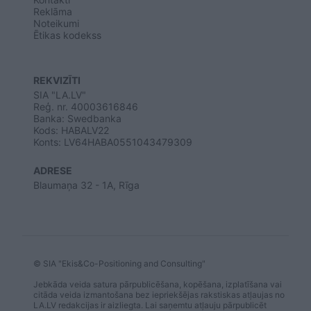
Reklāma
Noteikumi
Ētikas kodekss
REKVIZĪTI
SIA "LA.LV"
Reģ. nr. 40003616846
Banka: Swedbanka
Kods: HABALV22
Konts: LV64HABA0551043479309
ADRESE
Blaumaņa 32 - 1A, Rīga
© SIA "Ekis&Co-Positioning and Consulting"
Jebkāda veida satura pārpublicēšana, kopēšana, izplatīšana vai
citāda veida izmantošana bez iepriekšējas rakstiskas atļaujas no
LA.LV redakcijas ir aizliegta. Lai saņemtu atļauju pārpublicēt