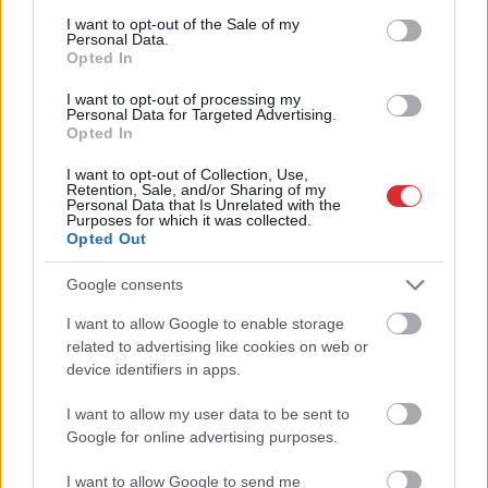
Latvijas upēm? Izpildi testu
consent section.
un noskaidro, vai tava
I want to opt-out of the Sale of my
Personal Data.
bijusī ģeogrāfijas skolotāja
Opted In
ar tevi lepotos
I want to opt-out of processing my
Personal Data for Targeted Advertising.
Opted In
I want to opt-out of Collection, Use,
Retention, Sale, and/or Sharing of my
Personal Data that Is Unrelated with the
Purposes for which it was collected.
Opted Out
Google consents
I want to allow Google to enable storage
Maskavas mērs pareģo
Atcelt
Trīsgadīgā Anna raud
Ziņot
related to advertising like cookies on web or
Krievijai fatālu galu, ja
sāpēs, bet tētim
vien Putins dos zaļo
jāpaliek ārpusē: tikai
device identifiers in apps.
gaismu vienam
pēc likuma
lēmumam
piesaukšanas ģimene
I want to allow my user data to be sent to
panāk savu
Google for online advertising purposes.
I want to allow Google to send me