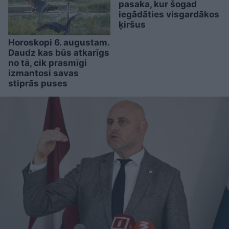
pasaka, kur šogad
iegādāties visgardākos
ķiršus
Horoskopi 6. augustam.
Daudz kas būs atkarīgs
no tā, cik prasmīgi
izmantosi savas
stiprās puses