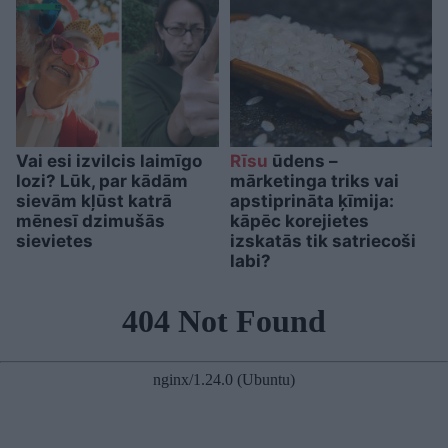
Vai esi izvilcis laimīgo
Rīsu
ūdens –
lozi? Lūk, par kādām
mārketinga triks vai
sievām kļūst katrā
apstiprināta ķīmija:
mēnesī dzimušās
kāpēc korejietes
sievietes
izskatās tik satriecoši
labi?