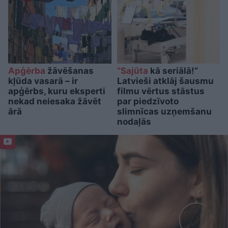
Apģērba
žāvēšanas
“Sajūta
kā seriālā!”
kļūda vasarā – ir
Latvieši atklāj šausmu
apģērbs, kuru eksperti
filmu vērtus stāstus
nekad neiesaka žāvēt
par piedzīvoto
ārā
slimnīcas uzņemšanu
nodaļās