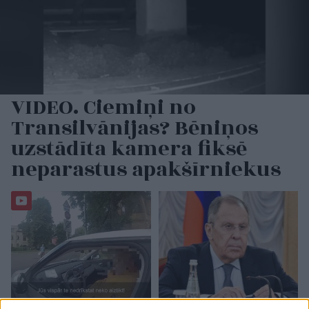
VIDEO. Ciemiņi no
Transilvānijas? Bēniņos
uzstādīta kamera fiksē
neparastus apakšīrniekus