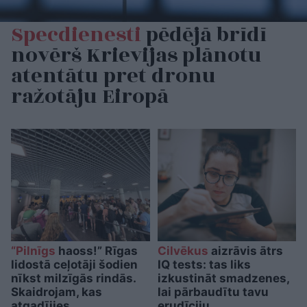
Specdienesti
pēdējā brīdī
novērš Krievijas plānotu
atentātu pret dronu
ražotāju Eiropā
“Pilnīgs
haoss!” Rīgas
Cilvēkus
aizrāvis ātrs
lidostā ceļotāji šodien
IQ tests: tas liks
nīkst milzīgās rindās.
izkustināt smadzenes,
Skaidrojam, kas
lai pārbaudītu tavu
atgadījies
erudīciju