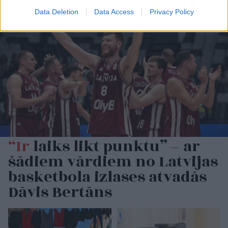
Data Deletion
Data Access
Privacy Policy
“Ir
laiks likt punktu” – ar
šādiem vārdiem no Latvijas
basketbola izlases atvadās
Dāvis Bertāns