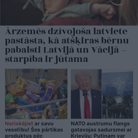
Ārzemēs dzīvojoša latviete
pastāsta, kā atšķiras bērnu
pabalsti Latvijā un Vācijā –
starpība ir jūtama
Neriskējiet
ar savu
NATO austrumu flangs
veselību! Šos pārtikas
gatavojas sadursmei ar
produktus pēc
Krieviju: Putinam var