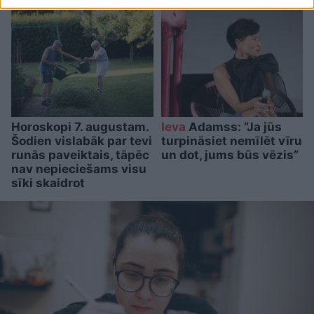
Horoskopi 7. augustam.
Ieva
Adamss: “Ja jūs
Šodien vislabāk par tevi
turpināsiet nemīlēt vīru
runās paveiktais, tāpēc
un dot, jums būs vēzis”
nav nepieciešams visu
sīki skaidrot