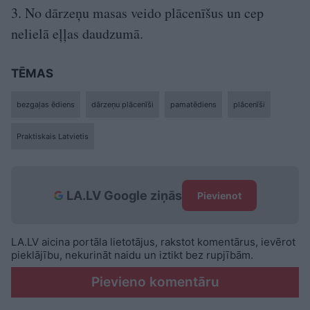
3. No dārzeņu masas veido plācenīšus un cep
nelielā eļļas daudzumā.
TĒMAS
bezgaļas ēdiens
dārzeņu plācenīši
pamatēdiens
plācenīši
Praktiskais Latvietis
LA.LV Google ziņās
Pievienot
LA.LV aicina portāla lietotājus, rakstot komentārus, ievērot
pieklājību, nekurināt naidu un iztikt bez rupjībām.
Pievieno komentāru