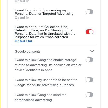
Opted In
nestrīdēties: viņi vienmēr atradīs veidu,
kā pamatīgi atriebties
I want to opt-out of processing my
Personal Data for Targeted Advertising.
Opted In
Lasīt citas ziņas
I want to opt-out of Collection, Use,
Retention, Sale, and/or Sharing of my
Personal Data that Is Unrelated with the
Purposes for which it was collected.
Opted Out
Google consents
I want to allow Google to enable storage
Atcelt
Ziņot
related to advertising like cookies on web or
device identifiers in apps.
“Tā
var ākstīties savā
Vai
darbs no 9.00 līdz
virtuvē, nevis uz
17.00 jūs tracina?
I want to allow my user data to be sent to
skatuves!” Elita
Numerologi izceļ četrus
Google for online advertising purposes.
Mīlgrāve ļāvusies
dzimšanas datumus,
negaidīti erotiskai
kuru īpašniekiem
I want to allow Google to send me
skatuves deja ar
brīvība ir īpaši svarīga
personalized advertising.
Eirovīzijas zvaigzni