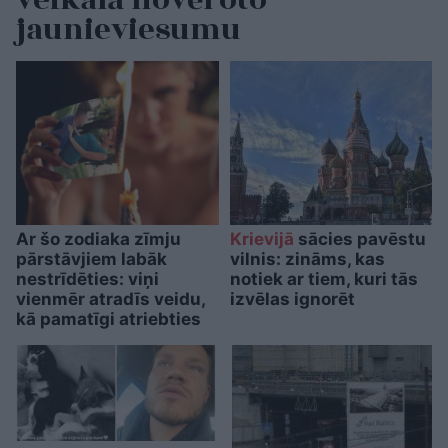
jaunieviesumu
Ar šo zodiaka zīmju
Krievijā
sācies pavēstu
pārstāvjiem labāk
vilnis: zināms, kas
nestrīdēties: viņi
notiek ar tiem, kuri tās
vienmēr atradīs veidu,
izvēlas ignorēt
kā pamatīgi atriebties