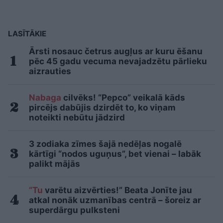
LASĪTĀKIE
Ārsti nosauc četrus augļus ar kuru ēšanu
pēc 45 gadu vecuma nevajadzētu pārlieku
aizrauties
Nabaga
cilvēks! “Pepco” veikalā kāds
pircējs dabūjis dzirdēt to, ko viņam
noteikti nebūtu jādzird
3 zodiaka zīmes šajā nedēļas nogalē
kārtīgi “nodos uguņus”, bet vienai – labāk
palikt mājās
“Tu
varētu aizvērties!” Beata Jonīte jau
atkal nonāk uzmanības centrā – šoreiz ar
superdārgu pulksteni