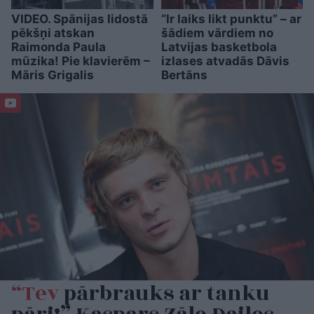
VIDEO. Spānijas lidostā
“Ir laiks likt punktu” – ar
pēkšņi atskan
šādiem vārdiem no
Raimonda Paula
Latvijas basketbola
mūzika! Pie klavierēm –
izlases atvadās Dāvis
Māris Grigalis
Bertāns
“Tev
pārbrauks ar tanku