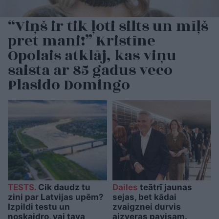
“Viņš ir tik ļoti silts un mīļš
pret mani!” Kristīne
Opolais atklāj, kas viņu
saista ar 85 gadus veco
Plasido Domingo
TESTS.
Cik daudz tu
Dailes
teātrī jaunas
zini par Latvijas upēm?
sejas, bet kādai
Izpildi testu un
zvaigznei durvis
noskaidro, vai tava
aizveras pavisam.