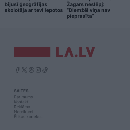
bijusī ģeogrāfijas
Žagars neslēpj:
skolotāja ar tevi lepotos
“Diemžēl viņa nav
pieprasīta”
SAITES
Par mums
Kontakti
Reklāma
Noteikumi
Ētikas kodekss