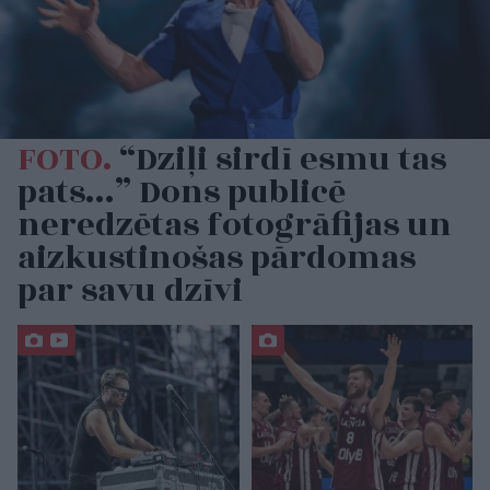
FOTO.
“Dziļi sirdī esmu tas
pats…” Dons publicē
neredzētas fotogrāfijas un
aizkustinošas pārdomas
par savu dzīvi