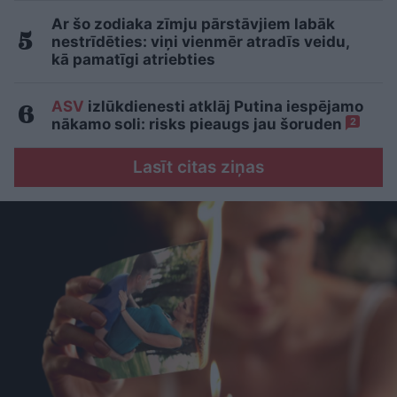
Ar šo zodiaka zīmju pārstāvjiem labāk
nestrīdēties: viņi vienmēr atradīs veidu,
kā pamatīgi atriebties
ASV
izlūkdienesti atklāj Putina iespējamo
nākamo soli: risks pieaugs jau šoruden
2
Lasīt citas ziņas