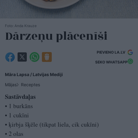
Foto: Anda Krauze
Dārzeņu plācenīši
PIEVIENO LA.LV
SEKO WHATSAPP
Māra Lapsa / Latvijas Mediji
Mājas
Receptes
Sastāvdaļas
• 1 burkāns
• 1 cukīni
• ķirbja šķēle (tikpat liela, cik cukīni)
• 2 olas