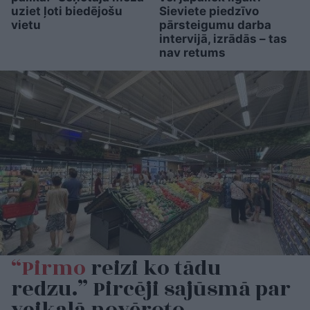
uziet ļoti biedējošu
Sieviete piedzīvo
vietu
pārsteigumu darba
intervijā, izrādās – tas
nav retums
“Pirmo
reizi ko tādu
redzu.” Pircēji sajūsmā par
veikalā novēroto