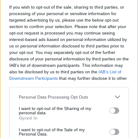
If you wish to opt-out of the sale, sharing to third parties, or
LASĪTĀKIE
processing of your personal or sensitive information for
targeted advertising by us, please use the below opt-out
Ārsti
nosauc četrus augļus ar kuru ēšanu
section to confirm your selection. Please note that after your
pēc 45 gadu vecuma nevajadzētu pārlieku
opt-out request is processed you may continue seeing
aizrauties
interest-based ads based on personal information utilized by
us or personal information disclosed to third parties prior to
Nabaga cilvēks! “Pepco” veikalā kāds
your opt-out. You may separately opt-out of the further
pircējs dabūjis dzirdēt to, ko viņam
disclosure of your personal information by third parties on the
noteikti nebūtu jādzird
IAB’s list of downstream participants. This information may
also be disclosed by us to third parties on the
IAB’s List of
Downstream Participants
that may further disclose it to other
3 zodiaka zīmes šajā nedēļas nogalē
third parties.
kārtīgi “nodos uguņus”, bet vienai – labāk
palikt mājās
Please note that this website/app uses one or more Google
Personal Data Processing Opt Outs
services and may gather and store information including but
“Tu varētu aizvērties!” Beata Jonīte jau
not limited to your visit or usage behaviour. You may click to
I want to opt-out of the Sharing of my
personal data.
atkal nonāk uzmanības centrā – šoreiz ar
grant or deny consent to Google and its third-party tags to
Opted In
superdārgu pulksteni
use your data for below specified purposes in below Google
consent section.
I want to opt-out of the Sale of my
Personal Data.
Ar šo zodiaka zīmju pārstāvjiem labāk