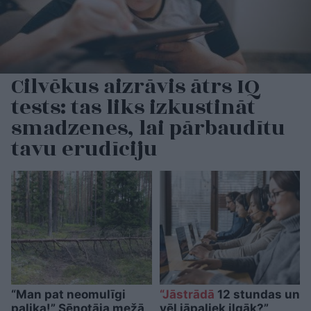
Cilvēkus aizrāvis ātrs IQ
tests: tas liks izkustināt
smadzenes, lai pārbaudītu
tavu erudīciju
“Man pat neomulīgi
“Jāstrādā
12 stundas un
palika!” Sēņotāja mežā
vēl jāpaliek ilgāk?”