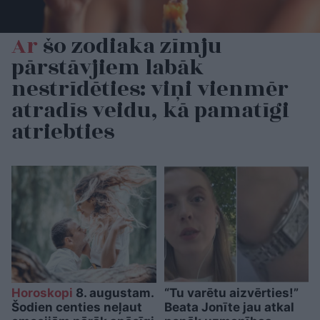
Ar
šo zodiaka zīmju
pārstāvjiem labāk
nestrīdēties: viņi vienmēr
atradīs veidu, kā pamatīgi
atriebties
Horoskopi
8. augustam.
“Tu varētu aizvērties!”
Šodien centies neļaut
Beata Jonīte jau atkal