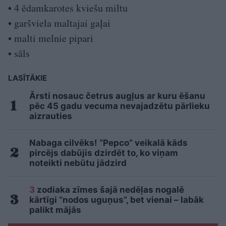
• 4 ēdamkarotes kviešu miltu
• garšviela maltajai gaļai
• malti melnie pipari
• sāls
LASĪTĀKIE
Ārsti nosauc četrus augļus ar kuru ēšanu
pēc 45 gadu vecuma nevajadzētu pārlieku
aizrauties
Nabaga cilvēks! “Pepco” veikalā kāds
pircējs dabūjis dzirdēt to, ko viņam
noteikti nebūtu jādzird
3
zodiaka zīmes šajā nedēļas nogalē
kārtīgi “nodos uguņus”, bet vienai – labāk
palikt mājās