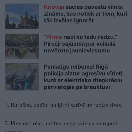
Krievijā
sācies pavēstu vilnis:
zināms, kas notiek ar tiem, kuri
tās izvēlas ignorēt
“Pirmo
reizi ko tādu redzu.”
Pircēji sajūsmā par veikalā
novēroto jaunieviesumu
Pamatīgs reibums! Rīgā
policija aiztur agresīvu vīrieti,
kurš ar elektrisko riteņkrēslu
pārvietojās pa brauktuvi
1. Burkānu, cukīni un ķirbi sarīvē uz rupjas rīves.
2. Pievieno olas, miltus un garšvielas un rūpīgi
samaisa.