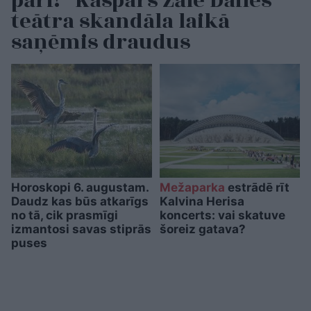
pāri!” Kaspars Zāle Dailes
teātra skandāla laikā
saņēmis draudus
Horoskopi 6. augustam.
Mežaparka
estrādē rīt
Daudz kas būs atkarīgs
Kalvina Herisa
no tā, cik prasmīgi
koncerts: vai skatuve
izmantosi savas stiprās
šoreiz gatava?
puses