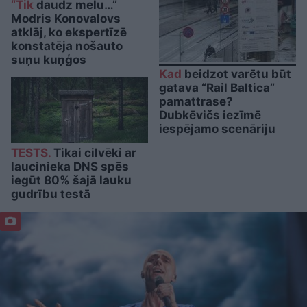
“Tik
daudz melu…”
Modris Konovalovs
atklāj, ko ekspertīzē
konstatēja nošauto
suņu kuņģos
Kad
beidzot varētu būt
gatava “Rail Baltica”
pamattrase?
Dubkēvičs iezīmē
iespējamo scenāriju
TESTS.
Tikai cilvēki ar
laucinieka DNS spēs
iegūt 80% šajā lauku
gudrību testā