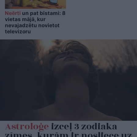
Neērti
un pat bīstami: 8
vietas mājā, kur
nevajadzētu novietot
televizoru
Astroloģe
izceļ 3 zodiaka
zīmes, kurām ir nosliece uz