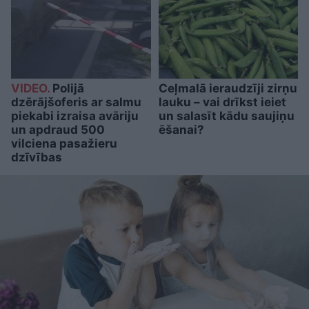
VIDEO.
Polijā
Ceļmalā ieraudzīji zirņu
dzērājšoferis ar salmu
lauku – vai drīkst ieiet
piekabi izraisa avāriju
un salasīt kādu saujiņu
un apdraud 500
ēšanai?
vilciena pasažieru
dzīvības