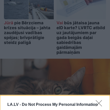
Jūrā
pie Bērzciema
Vai
būs jātaisa jauna
krīzes situācija – jahta
eID karte? LVRTC atbild
zaudējusi vadības
uz jautājumiem par
spējas; brīvprātīgie
gada beigās daļai
steidz palīgā
sabiedrības
gaidāmajām
pārmaiņām
LA.LV -
Do Not Process My Personal Information