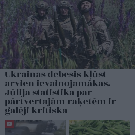
Ukrainas debesis kļūst
arvien ievainojamākas.
Jūlija statistika par
pārtvertajām raķetēm ir
galēji kritiska