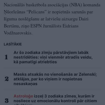
Nacionālās basketbola asociācijas (NBA) komanda
Ņūorleānas “Pelicans” ir nopietnās sarunās par
līguma noslēgšanu ar latviešu aizsargu Dairi
Bertānu, ziņo ESPN žurnālists Eidrians
Vodžnarovskis.
LASĪTĀKIE
Ar šo zodiaka zīmju pārstāvjiem labāk
nestrīdēties: viņi vienmēr atradīs veidu,
kā pamatīgi atriebties
Masks atsakās no vienošanās ar Zelenski;
atklājas, par ko viņiem ir nopietnas
nesaskaņas
Astroloģe
izceļ 3 zodiaka zīmes, kurām ir
nosliece uz emocionālu kontroli pār citiem