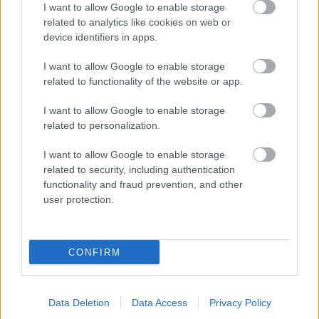
ar vilcienu, bet biļešu cena
I want to allow Google to enable storage
related to analytics like cookies on web or
lika pārdomāt
device identifiers in apps.
I want to allow Google to enable storage
related to functionality of the website or app.
I want to allow Google to enable storage
related to personalization.
I want to allow Google to enable storage
related to security, including authentication
Renovācijas laikā
TESTS. Kuras valsts
functionality and fraud prevention, and other
Olainē kādā namā
numurzīme redzama
user protection.
sācies peļu iebrukums:
attēlā? Tikai retais šajā
vienā dzīvoklī notverts
testā iegūst vismaz
ap 40 grauzēju
90%
CONFIRM
Data Deletion
Data Access
Privacy Policy