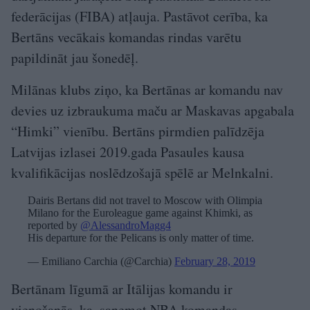
federācijas (FIBA) atļauja. Pastāvot cerība, ka
Bertāns vecākais komandas rindas varētu
papildināt jau šonedēļ.
Milānas klubs ziņo, ka Bertānas ar komandu nav
devies uz izbraukuma maču ar Maskavas apgabala
“Himki” vienību. Bertāns pirmdien palīdzēja
Latvijas izlasei 2019.gada Pasaules kausa
kvalifikācijas noslēdzošajā spēlē ar Melnkalni.
Dairis Bertans did not travel to Moscow with Olimpia
Milano for the Euroleague game against Khimki, as
reported by
@AlessandroMagg4
His departure for the Pelicans is only matter of time.
— Emiliano Carchia (@Carchia)
February 28, 2019
Bertānam līgumā ar Itālijas komandu ir
vienošanās, ka, saņemot NBA komandas