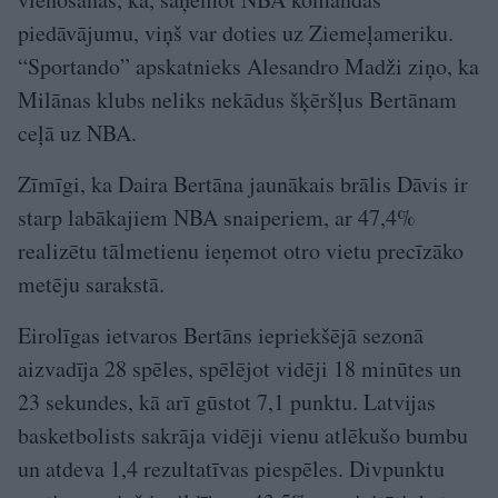
piedāvājumu, viņš var doties uz Ziemeļameriku.
“Sportando” apskatnieks Alesandro Madži ziņo, ka
Milānas klubs neliks nekādus šķēršļus Bertānam
ceļā uz NBA.
Zīmīgi, ka Daira Bertāna jaunākais brālis Dāvis ir
starp labākajiem NBA snaiperiem, ar 47,4%
realizētu tālmetienu ieņemot otro vietu precīzāko
metēju sarakstā.
Eirolīgas ietvaros Bertāns iepriekšējā sezonā
aizvadīja 28 spēles, spēlējot vidēji 18 minūtes un
23 sekundes, kā arī gūstot 7,1 punktu. Latvijas
basketbolists sakrāja vidēji vienu atlēkušo bumbu
un atdeva 1,4 rezultatīvas piespēles. Divpunktu