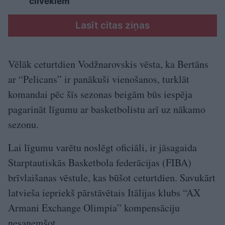
cilvēkiem
Lasīt citas ziņas
Vēlāk ceturtdien Vodžnarovskis vēsta, ka Bertāns
ar “Pelicans” ir panākuši vienošanos, turklāt
komandai pēc šīs sezonas beigām būs iespēja
pagarināt līgumu ar basketbolistu arī uz nākamo
sezonu.
Lai līgumu varētu noslēgt oficiāli, ir jāsagaida
Starptautiskās Basketbola federācijas (FIBA)
brīvlaišanas vēstule, kas būšot ceturtdien. Savukārt
latvieša iepriekš pārstāvētais Itālijas klubs “AX
Armani Exchange Olimpia” kompensāciju
nesaņemšot.