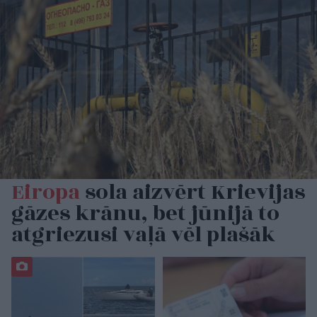
Eiropa
sola aizvērt Krievijas
gāzes krānu, bet jūnijā to
atgriezusi vaļā vēl plašāk