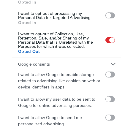
rēķināt un atklājas
varu iedots maksas
Opted In
vareni cipari
trauks – pasākumu
apmeklētāji sāk
I want to opt-out of processing my
Personal Data for Targeted Advertising.
dusmoties
Opted In
I want to opt-out of Collection, Use,
Retention, Sale, and/or Sharing of my
Personal Data that Is Unrelated with the
Purposes for which it was collected.
Opted Out
Google consents
I want to allow Google to enable storage
Atcelt
Ziņot
related to advertising like cookies on web or
device identifiers in apps.
I want to allow my user data to be sent to
Google for online advertising purposes.
“Tikai
bagātie izmanto
sabiedrisko transportu?”
I want to allow Google to send me
personalized advertising.
Ģimene gribēja pavizināties