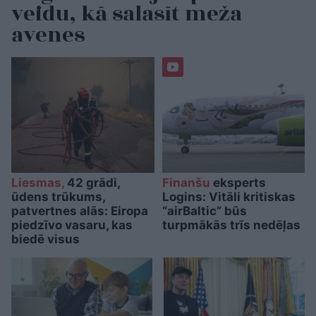
veidu, kā salasīt meža
avenes
Liesmas,
42 grādi,
Finanšu
eksperts
ūdens trūkums,
Logins: Vitāli kritiskas
patvertnes alās: Eiropa
“airBaltic” būs
piedzīvo vasaru, kas
turpmākās trīs nedēļas
biedē visus