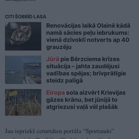
CITI ŠOBRĪD LASA
Renovācijas laikā Olainē kādā
namā sācies peļu iebrukums:
vienā dzīvoklī notverts ap 40
grauzēju
Jūrā
pie Bērzciema krīzes
situācija – jahta zaudējusi
vadības spējas; brīvprātīgie
steidz palīgā
Eiropa
sola aizvērt Krievijas
gāzes krānu, bet jūnijā to
atgriezusi vaļā vēl plašāk
Jau iepriekš ceturtdien portāla “Sportando”