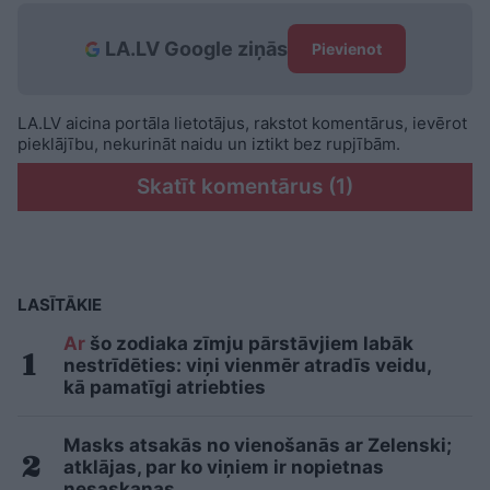
LA.LV Google ziņās
Pievienot
LA.LV aicina portāla lietotājus, rakstot komentārus, ievērot
pieklājību, nekurināt naidu un iztikt bez rupjībām.
Skatīt komentārus (1)
LASĪTĀKIE
Ar
šo zodiaka zīmju pārstāvjiem labāk
nestrīdēties: viņi vienmēr atradīs veidu,
kā pamatīgi atriebties
Masks atsakās no vienošanās ar Zelenski;
atklājas, par ko viņiem ir nopietnas
nesaskaņas