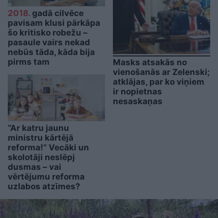
2018.
gadā cilvēce
pavisam klusi pārkāpa
šo kritisko robežu –
pasaule vairs nekad
nebūs tāda, kāda bija
pirms tam
Masks atsakās no
vienošanās ar Zelenski;
atklājas, par ko viņiem
ir nopietnas
nesaskaņas
“Ar katru jaunu
ministru kārtējā
reforma!” Vecāki un
skolotāji neslēpj
dusmas – vai
vērtējumu reforma
uzlabos atzīmes?