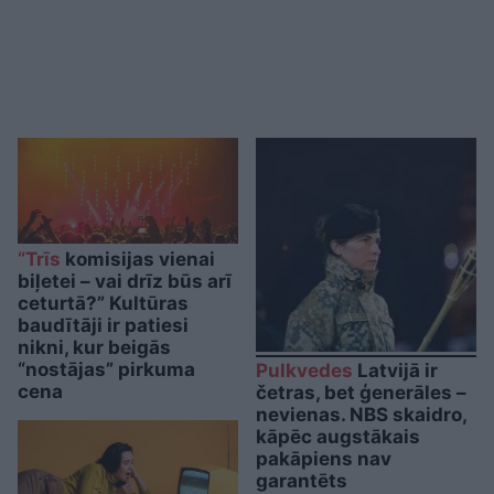
“Trīs
komisijas vienai
biļetei – vai drīz būs arī
ceturtā?” Kultūras
baudītāji ir patiesi
nikni, kur beigās
“nostājas” pirkuma
Pulkvedes
Latvijā ir
cena
četras, bet ģenerāles –
nevienas. NBS skaidro,
kāpēc augstākais
pakāpiens nav
garantēts