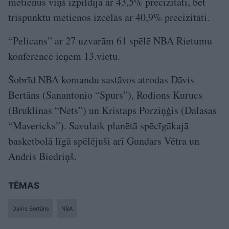
metienus viņš izpildīja ar 43,5% precizitāti, bet
trīspunktu metienos izcēlās ar 40,9% precizitāti.
“Pelicans” ar 27 uzvarām 61 spēlē NBA Rietumu
konferencē ieņem 13.vietu.
Šobrīd NBA komandu sastāvos atrodas Dāvis
Bertāns (Sanantonio “Spurs”), Rodions Kurucs
(Bruklinas “Nets”) un Kristaps Porziņģis (Dalasas
“Mavericks”). Savulaik planētā spēcīgākajā
basketbolā līgā spēlējuši arī Gundars Vētra un
Andris Biedriņš.
TĒMAS
Dairis Bertāns
NBA