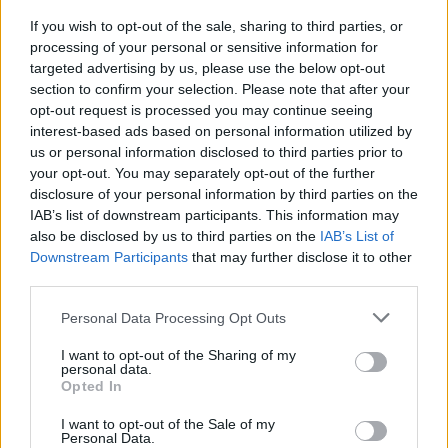
If you wish to opt-out of the sale, sharing to third parties, or
processing of your personal or sensitive information for
Kāpēc
kaķi tieši naktīs kā
targeted advertising by us, please use the below opt-out
section to confirm your selection. Please note that after your
traki skrien pa māju?
opt-out request is processed you may continue seeing
Beidzot izskaidrots šis
interest-based ads based on personal information utilized by
dīvainais mīluļa paradums
us or personal information disclosed to third parties prior to
your opt-out. You may separately opt-out of the further
disclosure of your personal information by third parties on the
IAB’s list of downstream participants. This information may
also be disclosed by us to third parties on the
IAB’s List of
Downstream Participants
that may further disclose it to other
third parties.
Please note that this website/app uses one or more Google
Personal Data Processing Opt Outs
services and may gather and store information including but
not limited to your visit or usage behaviour. You may click to
I want to opt-out of the Sharing of my
personal data.
grant or deny consent to Google and its third-party tags to
Opted In
Cik
tālu deputāts var
“Nu
šī ir cilvēku
use your data for below specified purposes in below Google
aizbraukt par valsts
krāpšana!” Depozīta
consent section.
I want to opt-out of the Sale of my
naudu? Sabiedrība sāk
glāze vai vienkārši ar
Personal Data.