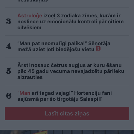
Astroloģe
izceļ 3 zodiaka zīmes, kurām ir
nosliece uz emocionālu kontroli pār citiem
cilvēkiem
“Man pat neomulīgi palika!” Sēņotāja
mežā uziet ļoti biedējošu vietu
5
Ārsti nosauc četrus augļus ar kuru ēšanu
pēc 45 gadu vecuma nevajadzētu pārlieku
aizrauties
“Man
arī tagad vajag!” Hortenziju fani
sajūsmā par šo tirgotāju Salaspilī
Lasīt citas ziņas