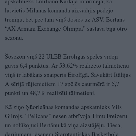
apskatnieks Emiliāno Karkija informēja, ka
latvietis Milānas komandā aizvadījis pēdējo
treniņu, bet pēc tam viņš dosies uz ASV. Bertāns
“AX Armani Exchange Olimpia” sastāvā bija otro
sezonu.
Šosezon viņš 22 ULEB Eirolīgas spēlēs vidēji
guvis 6,4 punktus. Ar 53,62% realizēto tālmetienu
viņš ir labākais snaiperis Eirolīgā. Savukārt Itālijas
A sērijā rūjienietiem 17 spēlēs caurmērā ir 5,7
punkti un 48,7% realizēti tālmetieni.
Kā ziņo Ņūorleānas komandas apskatnieks Vils
Gilrojs, “Pelicans” nesen atbrīvoja Timu Freizeru
un nolūkojusi Bertānu kā viņa aizstājēju. Tiesa,
darījumam jāsaņem Starptautiskās Basketbola