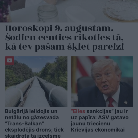
Horoskopi 9. augustam.
Šodien centies rīkoties tā,
kā tev pašam šķiet pareizi
Bulgārijā ielidojis un
“Elles
sankcijas” jau ir
netālu no gāzesvada
uz papīra: ASV gatavo
“Trans-Balkan”
jaunu triecienu
eksplodējis drons; tiek
Krievijas ekonomikai
skaidrota tā izcelsme