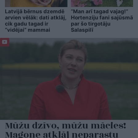
Latvijā bērnus dzemdē
“Man arī tagad vajag!”
arvien vēlāk: dati atklāj,
Hortenziju fani sajūsmā
cik gadu tagad ir
par šo tirgotāju
“vidējai” mammai
Salaspilī
Mūžu dzīvo, mūžu mācies!
Magone atklāj neparastu