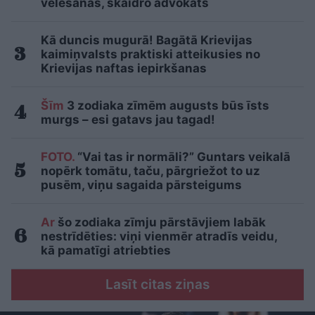
vēlēšanās, skaidro advokāts
Kā duncis mugurā! Bagātā Krievijas
kaimiņvalsts praktiski atteikusies no
Krievijas naftas iepirkšanas
Šīm
3 zodiaka zīmēm augusts būs īsts
murgs – esi gatavs jau tagad!
FOTO.
“Vai tas ir normāli?” Guntars veikalā
nopērk tomātu, taču, pārgriežot to uz
pusēm, viņu sagaida pārsteigums
Ar
šo zodiaka zīmju pārstāvjiem labāk
nestrīdēties: viņi vienmēr atradīs veidu,
kā pamatīgi atriebties
Lasīt citas ziņas