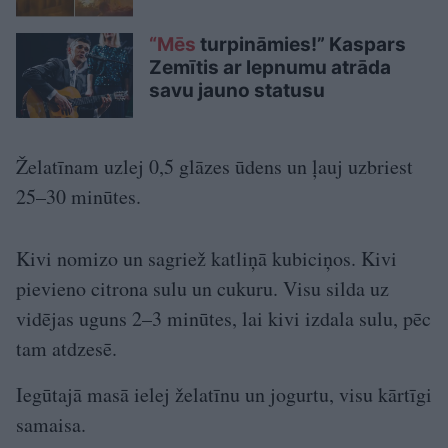
“Mēs
turpināmies!” Kaspars
Zemītis ar lepnumu atrāda
savu jauno statusu
Želatīnam uzlej 0,5 glāzes ūdens un ļauj uzbriest
25–30 minūtes.
Kivi nomizo un sagriež katliņā kubiciņos. Kivi
pievieno citrona sulu un cukuru. Visu silda uz
vidējas uguns 2–3 minūtes, lai kivi izdala sulu, pēc
tam atdzesē.
Iegūtajā masā ielej želatīnu un jogurtu, visu kārtīgi
samaisa.