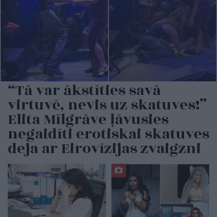
“Tā var ākstīties savā
virtuvē, nevis uz skatuves!”
Elita Mīlgrāve ļāvusies
negaidīti erotiskai skatuves
deja ar Eirovīzijas zvaigzni