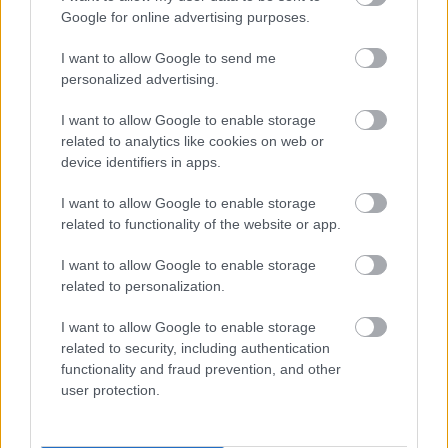
pirmo reizi publiski
Google for online advertising purposes.
apstiprina laulību ar
I want to allow Google to send me
Džilindžeru
personalized advertising.
I want to allow Google to enable storage
related to analytics like cookies on web or
device identifiers in apps.
I want to allow Google to enable storage
related to functionality of the website or app.
I want to allow Google to enable storage
Ar šo zodiaka zīmju
“Trīs komisijas vienai
related to personalization.
pārstāvjiem labāk
biļetei – vai drīz būs arī
nestrīdēties: viņi
ceturtā?” Kultūras
I want to allow Google to enable storage
vienmēr atradīs veidu,
baudītāji ir patiesi
related to security, including authentication
kā pamatīgi atriebties
nikni, kur beigās
functionality and fraud prevention, and other
“nostājas” pirkuma
user protection.
cena