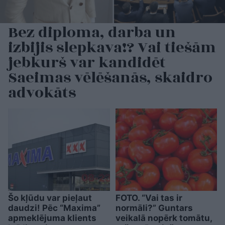
Bez diploma, darba un
izbijis slepkava!? Vai tiešām
jebkurš var kandidēt
Saeimas vēlēšanās, skaidro
advokāts
Šo kļūdu var pieļaut
FOTO. “Vai tas ir
daudzi! Pēc “Maxima”
normāli?” Guntars
apmeklējuma klients
veikalā nopērk tomātu,