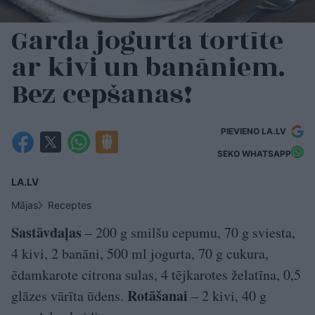
Garda jogurta tortīte
ar kivi un banāniem.
Bez cepšanas!
PIEVIENO LA.LV
SEKO WHATSAPP
LA.LV
Mājas
Receptes
Sastāvdaļas
– 200 g smilšu cepumu, 70 g sviesta,
4 kivi, 2 banāni, 500 ml jogurta, 70 g cukura,
ēdamkarote citrona sulas, 4 tējkarotes želatīna, 0,5
Rotāšanai
glāzes vārīta ūdens.
– 2 kivi, 40 g