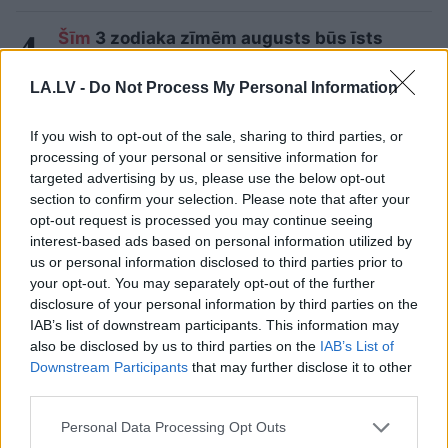
Šīm
3 zodiaka zīmēm augusts būs īsts
murgs – esi gatavs jau tagad!
LA.LV -
Do Not Process My Personal Information
FOTO. “Vai tas ir normāli?” Guntars veikalā
nopērk tomātu, taču, pārgriežot to uz
If you wish to opt-out of the sale, sharing to third parties, or
pusēm, viņu sagaida pārsteigums
processing of your personal or sensitive information for
targeted advertising by us, please use the below opt-out
Lasīt citas ziņas
section to confirm your selection. Please note that after your
opt-out request is processed you may continue seeing
interest-based ads based on personal information utilized by
us or personal information disclosed to third parties prior to
your opt-out. You may separately opt-out of the further
disclosure of your personal information by third parties on the
IAB’s list of downstream participants. This information may
also be disclosed by us to third parties on the
IAB’s List of
Downstream Participants
that may further disclose it to other
third parties.
Horoskopi 9. augustam.
“Man nebija tās mātes
Please note that this website/app uses one or more Google
Personal Data Processing Opt Outs
Šodien centies rīkoties
jūtas…” Elīna
services and may gather and store information including but