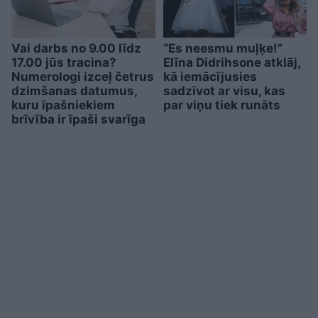
Vai darbs no 9.00 līdz
“Es neesmu muļķe!”
17.00 jūs tracina?
Elīna Didrihsone atklāj,
Numerologi izceļ četrus
kā iemācījusies
dzimšanas datumus,
sadzīvot ar visu, kas
kuru īpašniekiem
par viņu tiek runāts
brīvība ir īpaši svarīga