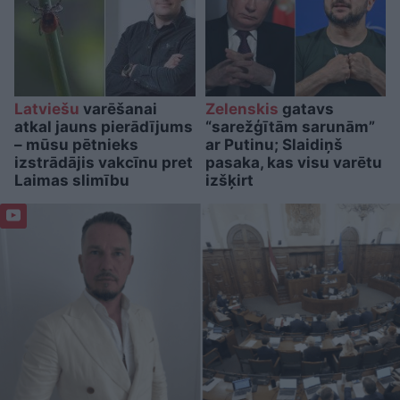
Latviešu
varēšanai
Zelenskis
gatavs
atkal jauns pierādījums
“sarežģītām sarunām”
– mūsu pētnieks
ar Putinu; Slaidiņš
izstrādājis vakcīnu pret
pasaka, kas visu varētu
Laimas slimību
izšķirt