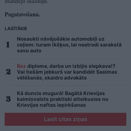
mandeļu skaidiņu.
Pagatavošana.
LASĪTĀKIE
Nosaukti nāvējošākie automobiļi uz
ceļiem: turam īkšķus, lai neatrodi sarakstā
savu auto
Bez
diploma, darba un izbijis slepkava!?
Vai tiešām jebkurš var kandidēt Saeimas
vēlēšanās, skaidro advokāts
Kā duncis mugurā! Bagātā Krievijas
kaimiņvalsts praktiski atteikusies no
Krievijas naftas iepirkšanas
Lasīt citas ziņas