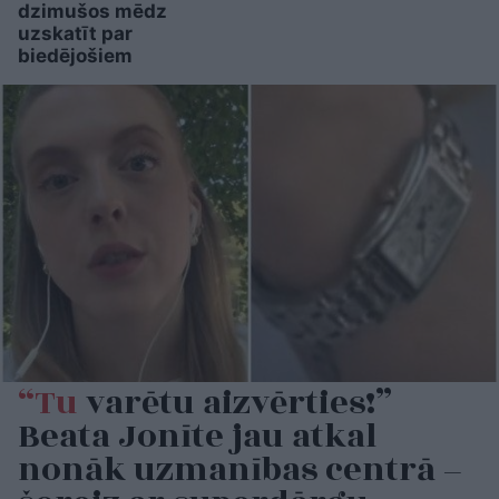
dzimušos mēdz
uzskatīt par
biedējošiem
“Tu
varētu aizvērties!”
Beata Jonīte jau atkal
nonāk uzmanības centrā –