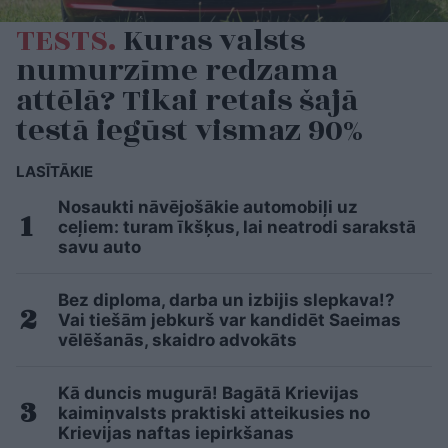
TESTS.
Kuras valsts
numurzīme redzama
attēlā? Tikai retais šajā
testā iegūst vismaz 90%
LASĪTĀKIE
Nosaukti nāvējošākie automobiļi uz
ceļiem: turam īkšķus, lai neatrodi sarakstā
savu auto
Bez diploma, darba un izbijis slepkava!?
Vai tiešām jebkurš var kandidēt Saeimas
vēlēšanās, skaidro advokāts
Kā duncis mugurā! Bagātā Krievijas
kaimiņvalsts praktiski atteikusies no
Krievijas naftas iepirkšanas