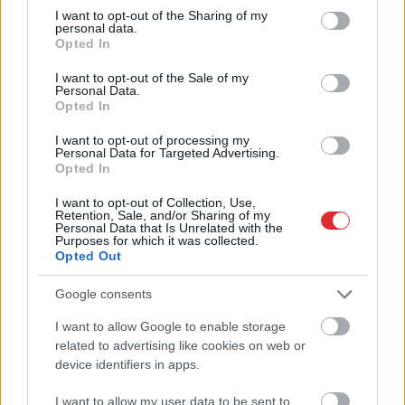
tā, kā tev pašam šķiet
Didrihsone atklāti par
not limited to your visit or usage behaviour. You may click to
I want to opt-out of the Sharing of my
pareizi
laiku pēc dēla
personal data.
grant or deny consent to Google and its third-party tags to
piedzimšanas
Opted In
use your data for below specified purposes in below Google
consent section.
I want to opt-out of the Sale of my
Personal Data.
Opted In
I want to opt-out of processing my
Personal Data for Targeted Advertising.
Opted In
I want to opt-out of Collection, Use,
Retention, Sale, and/or Sharing of my
Personal Data that Is Unrelated with the
Purposes for which it was collected.
Opted Out
Google consents
I want to allow Google to enable storage
“Tā sanāca, ka iemīlējās
Atcelt
Ziņot
related to advertising like cookies on web or
divi cilvēki ar lielu gadu
device identifiers in apps.
starpību,” Linda Kalniņa
I want to allow my user data to be sent to