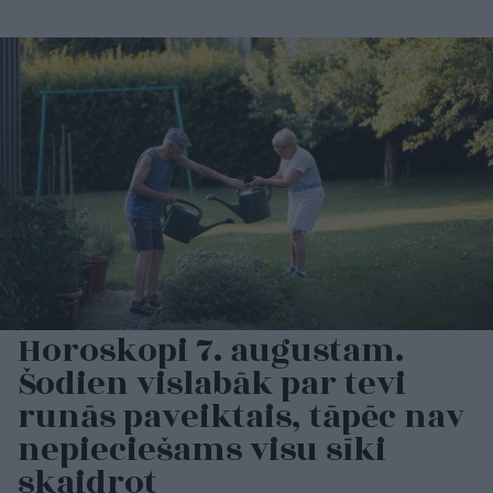
Horoskopi 7. augustam.
Šodien vislabāk par tevi
runās paveiktais, tāpēc nav
nepieciešams visu sīki
skaidrot