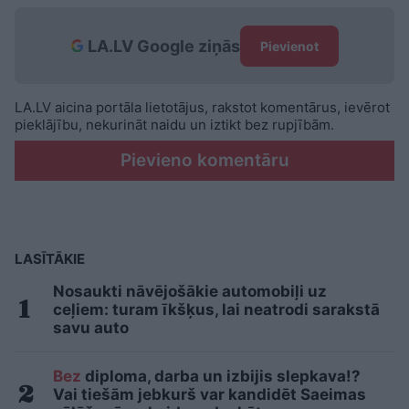
LA.LV Google ziņās
Pievienot
LA.LV aicina portāla lietotājus, rakstot komentārus, ievērot
pieklājību, nekurināt naidu un iztikt bez rupjībām.
Pievieno komentāru
LASĪTĀKIE
Nosaukti nāvējošākie automobiļi uz
ceļiem: turam īkšķus, lai neatrodi sarakstā
savu auto
Bez
diploma, darba un izbijis slepkava!?
Vai tiešām jebkurš var kandidēt Saeimas