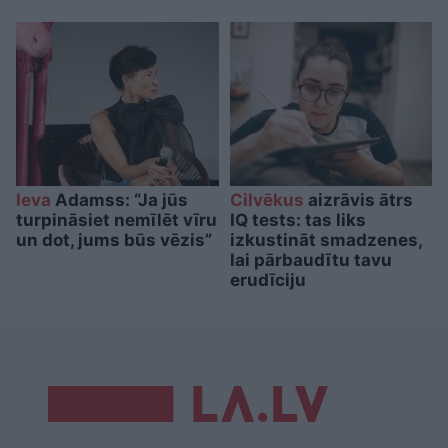
Ieva
Adamss: “Ja jūs
Cilvēkus
aizrāvis ātrs
turpināsiet nemīlēt vīru
IQ tests: tas liks
un dot, jums būs vēzis”
izkustināt smadzenes,
lai pārbaudītu tavu
erudīciju