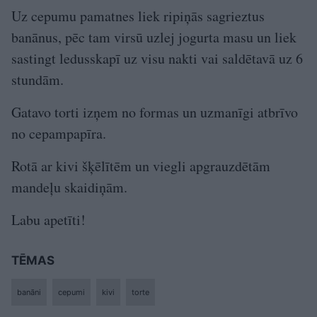
Uz cepumu pamatnes liek ripiņās sagrieztus
banānus, pēc tam virsū uzlej jogurta masu un liek
sastingt ledusskapī uz visu nakti vai saldētavā uz 6
stundām.
Gatavo torti izņem no formas un uzmanīgi atbrīvo
no cepampapīra.
Rotā ar kivi šķēlītēm un viegli apgrauzdētām
mandeļu skaidiņām.
Labu apetīti!
TĒMAS
banāni
cepumi
kivi
torte