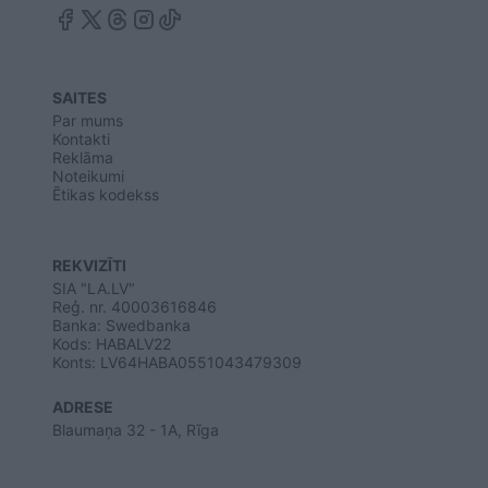
SAITES
Par mums
Kontakti
Reklāma
Noteikumi
Ētikas kodekss
REKVIZĪTI
SIA "LA.LV"
Reģ. nr. 40003616846
Banka: Swedbanka
Kods: HABALV22
Konts: LV64HABA0551043479309
ADRESE
Blaumaņa 32 - 1A, Rīga