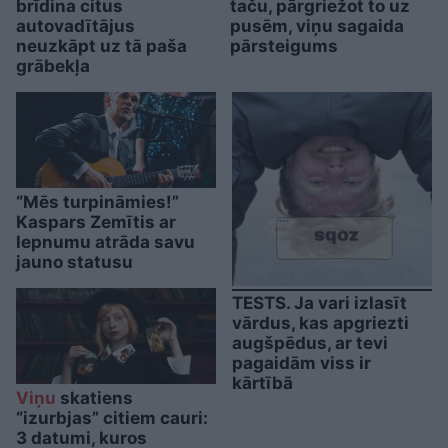
brīdina citus
taču, pārgriežot to uz
autovadītājus
pusēm, viņu sagaida
neuzkāpt uz tā paša
pārsteigums
grābekļa
“Mēs turpināmies!”
Kaspars Zemītis ar
lepnumu atrāda savu
jauno statusu
TESTS. Ja vari izlasīt
vārdus, kas apgriezti
augšpēdus, ar tevi
pagaidām viss ir
kārtībā
Viņu
skatiens
“izurbjas” citiem cauri:
3 datumi, kuros