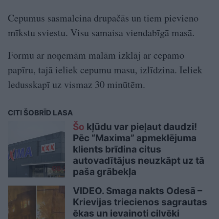
Cepumus sasmalcina drupačās un tiem pievieno
mīkstu sviestu. Visu samaisa viendabīgā masā.
Formu ar noņemām malām izklāj ar cepamo
papīru, tajā ieliek cepumu masu, izlīdzina. Ieliek
ledusskapī uz vismaz 30 minūtēm.
CITI ŠOBRĪD LASA
Šo
kļūdu var pieļaut daudzi!
Pēc “Maxima” apmeklējuma
klients brīdina citus
autovadītājus neuzkāpt uz tā
paša grābekļa
VIDEO. Smaga nakts Odesā –
Krievijas triecienos sagrautas
ēkas un ievainoti cilvēki