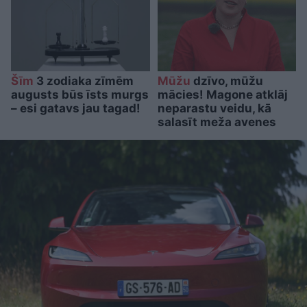
Šīm
3 zodiaka zīmēm
Mūžu
dzīvo, mūžu
augusts būs īsts murgs
mācies! Magone atklāj
– esi gatavs jau tagad!
neparastu veidu, kā
salasīt meža avenes