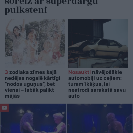
šoreiz ar superdārgu
pulksteni
3
zodiaka zīmes šajā
Nosaukti
nāvējošākie
nedēļas nogalē kārtīgi
automobiļi uz ceļiem:
“nodos uguņus”, bet
turam īkšķus, lai
vienai – labāk palikt
neatrodi sarakstā savu
mājās
auto