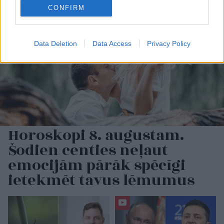
CONFIRM
Data Deletion
Data Access
Privacy Policy
Horoskopi 8. augustam.
Šodien centies neļaut
emocijām pārāk spēcīgi
ietekmēt tavus lēmumus