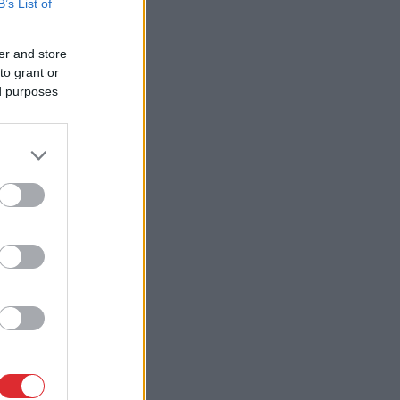
B’s List of
er and store
to grant or
ed purposes