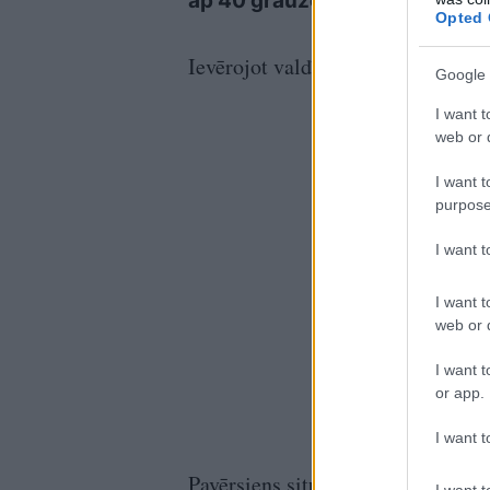
ap 40 grauzēju
stei
Opted 
Ievērojot valdības prasību, visā va
Google 
I want t
web or d
I want t
purpose
I want 
I want t
web or d
I want t
or app.
I want t
Pavērsiens situācijā noticis, tuvoj
I want t