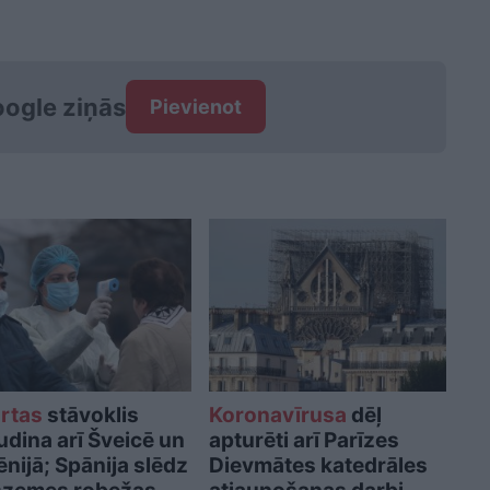
ogle ziņās
Pievienot
rtas
stāvoklis
Koronavīrusa
dēļ
udina arī Šveicē un
apturēti arī Parīzes
nijā; Spānija slēdz
Dievmātes katedrāles