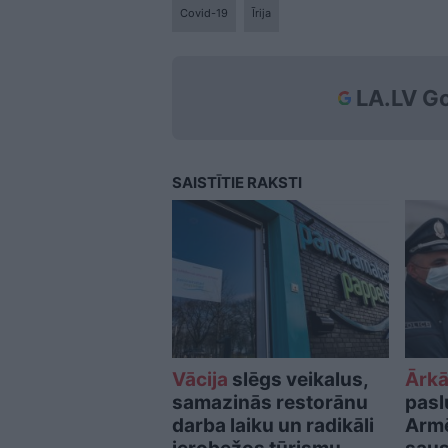
Covid-19
Īrija
LA.LV Go
SAISTĪTIE RAKSTI
Vācija
slēgs veikalus,
Ārkā
samazinās restorānu
pasl
darba laiku un radikāli
Armē