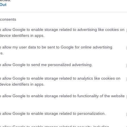
dz palīgā
Out
Atcelt
Ziņot
lstī krogi svētdien slēgti uz šādu pašu periodu.
consents
o allow Google to enable storage related to advertising like cookies on
evice identifiers in apps.
o allow my user data to be sent to Google for online advertising
s.
to allow Google to send me personalized advertising.
o allow Google to enable storage related to analytics like cookies on
evice identifiers in apps.
o allow Google to enable storage related to functionality of the website
o allow Google to enable storage related to personalization.
oties Īrijas aizbildņa Svētā Patrika dienai, kas
o allow Google to enable storage related to security, including