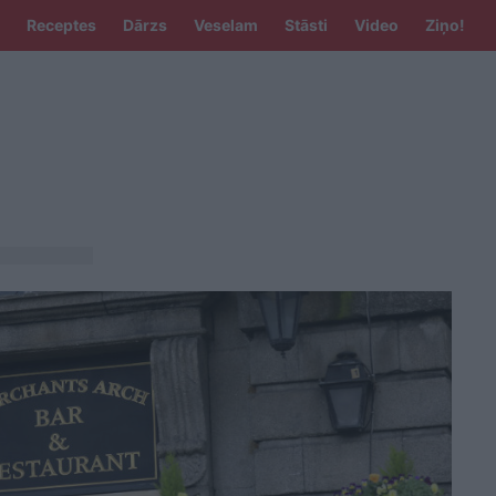
Receptes
Dārzs
Veselam
Stāsti
Video
Ziņo!