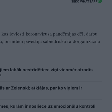
SEKO WHATSAPP
, kas ieviesti koronavīrusa pandēmijas dēļ, darbu
u, pirmdien pavēstīja sabiedriskā raidorganizācija
jiem labāk nestrīdēties: viņi vienmēr atradīs
s
 ar Zelenski; atklājas, par ko viņiem ir
īmes, kurām ir nosliece uz emocionālu kontroli