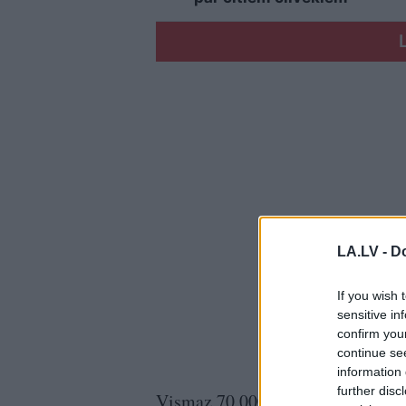
LA.LV -
Do
If you wish 
sensitive in
confirm you
continue se
information 
further disc
Vismaz 70 000 restorānu darbiniek