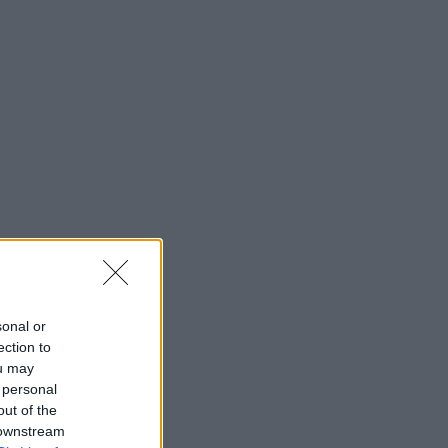
sonal or
ection to
ou may
 personal
out of the
 downstream