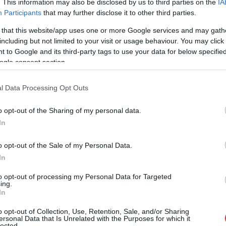
. This information may also be disclosed by us to third parties on the
IA
u darbinieku tagad ir bez darba.
Participants
that may further disclose it to other third parties.
 that this website/app uses one or more Google services and may gath
ākot ar ceturtdienu, slēgusi visas bērnu aprūpes
including but not limited to your visit or usage behaviour. You may click 
ātes.
 to Google and its third-party tags to use your data for below specifi
ogle consent section.
l Data Processing Opt Outs
o opt-out of the Sharing of my personal data.
In
o opt-out of the Sale of my Personal Data.
In
to opt-out of processing my Personal Data for Targeted
 pie Bērzciema
Eiropa
sola aizvērt
ing.
s situācija – jahta
Krievijas gāzes krānu,
In
ējusi vadības
bet jūnijā to atgriezusi
o opt-out of Collection, Use, Retention, Sale, and/or Sharing
as; brīvprātīgie
vaļā vēl plašāk
ersonal Data that Is Unrelated with the Purposes for which it
lected.