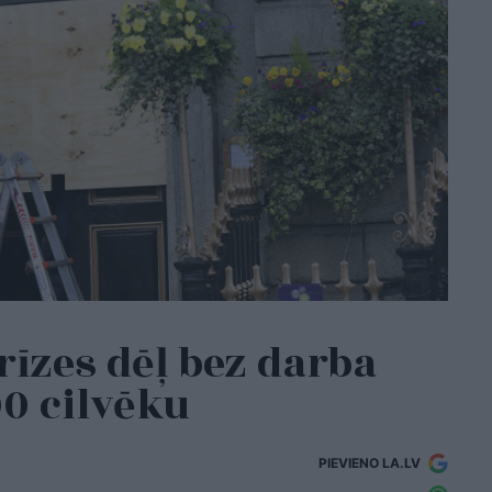
krīzes dēļ bez darba
00 cilvēku
PIEVIENO LA.LV