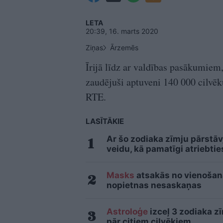
LETA
20:39, 16. marts 2020
Ziņas
Ārzemēs
Īrijā līdz ar valdības pasākumiem
zaudējuši aptuveni 140 000 cilvēk
RTE.
LASĪTĀKIE
Ar šo zodiaka zīmju pārstāv
veidu, kā pamatīgi atriebtie
Masks
atsakās no vienošanās
nopietnas nesaskaņas
Astroloģe
izceļ 3 zodiaka z
pār citiem cilvēkiem