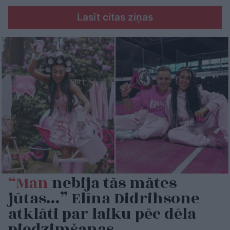
Lasīt citas ziņas
“Man
nebija tās mātes
jūtas…” Elīna Didrihsone
atklāti par laiku pēc dēla
piedzimšanas