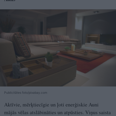
Publicitātes foto/pixabay.com
Aktīvie, mērķtiecīgie un ļoti enerģiskie Auni
mājās vēlas atslābināties un atpūsties. Viņus saista