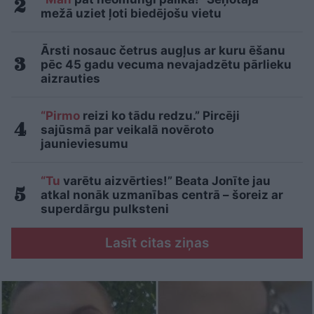
mežā uziet ļoti biedējošu vietu
Ārsti nosauc četrus augļus ar kuru ēšanu
pēc 45 gadu vecuma nevajadzētu pārlieku
aizrauties
“Pirmo
reizi ko tādu redzu.” Pircēji
sajūsmā par veikalā novēroto
jaunieviesumu
“Tu
varētu aizvērties!” Beata Jonīte jau
atkal nonāk uzmanības centrā – šoreiz ar
superdārgu pulksteni
Lasīt citas ziņas