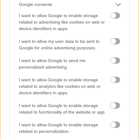
Google consents
kompaktums un detaļu pārdomātība. Turklāt kā
zemes stihijas pārstāvji Jaunavas harmoniski jūtas
I want to allow Google to enable storage
Atcelt
Ziņot
related to advertising like cookies on web or
dabas materiālu klātbūtnē. Vislabāk, ja mājas logi
device identifiers in apps.
būs vērsti uz parka vai meža pusi.
I want to allow my user data to be sent to
Google for online advertising purposes.
Svari
I want to allow Google to send me
personalized advertising.
I want to allow Google to enable storage
related to analytics like cookies on web or
device identifiers in apps.
I want to allow Google to enable storage
related to functionality of the website or app.
I want to allow Google to enable storage
related to personalization.