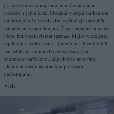
prasmi iziet uz kompromisiem. Dvīņu mājā
noteikti ir jābūt kādai klusākai vietiņai (ar kamīnu
un bibliotēku!), kur šīs zīmes pārstāvji var pabūt
vienatnē ar savām domām. Tāpat nepieciešama arī
vieta, kur varētu risināt sarunas. Mājas vienā pusē
ieplānojiet atvērtu zonu – piemēram, tā varētu būt
viesistaba ar izeju uz terasi vai dārzu, kur
saimnieks varēs iziet, lai padalītos ar savām
idejām un rastu nākotnē tām praktisku
pielietojumu.
Vēzis