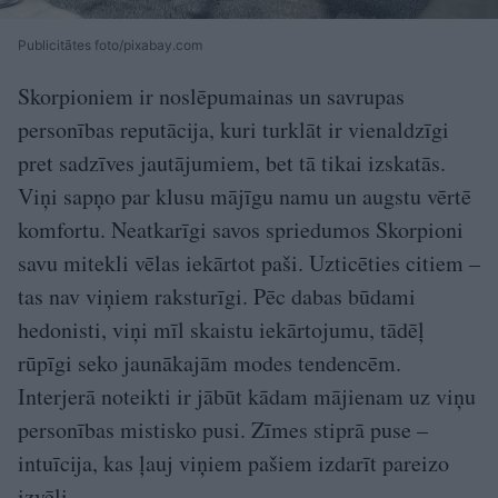
Publicitātes foto/pixabay.com
Skorpioniem ir noslēpumainas un savrupas
personības reputācija, kuri turklāt ir vienaldzīgi
pret sadzīves jautājumiem, bet tā tikai izskatās.
Viņi sapņo par klusu mājīgu namu un augstu vērtē
komfortu. Neatkarīgi savos spriedumos Skorpioni
savu mitekli vēlas iekārtot paši. Uzticēties citiem –
tas nav viņiem raksturīgi. Pēc dabas būdami
hedonisti, viņi mīl skaistu iekārtojumu, tādēļ
rūpīgi seko jaunākajām modes tendencēm.
Interjerā noteikti ir jābūt kādam mājienam uz viņu
personības mistisko pusi. Zīmes stiprā puse –
intuīcija, kas ļauj viņiem pašiem izdarīt pareizo
izvēli.