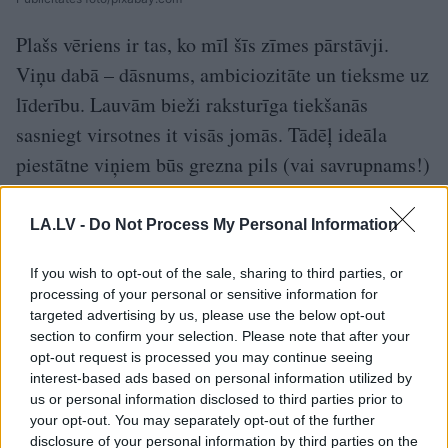
Plašs vēriens ir tas, ko mīl šīs zīmes pārstāvji.
Viņu dabā – dāsnums, ambiciozitāte un tieksme uz
līderību. Lauvām bieži raksturīga tiekšanās
sasniegt virsotnes it visās jomās. Tādēļ ideāla
piestātne viņiem būs grezna pils (vai savrupnams!)
kalna virsotnē ar galvu reibinošiem skatiem uz
apkārtni. Lauvas zīmē dzimušajiem ir izcils
LA.LV -
Do Not Process My Personal Information
instinkts, lai noteiktu tās vai citas lietas vērtību.
If you wish to opt-out of the sale, sharing to third parties, or
Lauvas interjerā dominēs reti vēstures priekšmeti,
processing of your personal or sensitive information for
tostarp antikvāras lietas.
targeted advertising by us, please use the below opt-out
section to confirm your selection. Please note that after your
Jaunava
opt-out request is processed you may continue seeing
interest-based ads based on personal information utilized by
us or personal information disclosed to third parties prior to
your opt-out. You may separately opt-out of the further
disclosure of your personal information by third parties on the