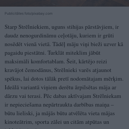
Publicitātes foto/pixabay.com
Starp Strēlniekiem, uguns stihijas pārstāvjiem, ir
daudz nenogurdināmu ceļotāju, kuriem ir grūti
nosēdēt vienā vietā. Tādēļ māju viņi bieži uzver kā
pagaidu piestātni. Turklāt miteklim jābūt
maksimāli komfortablam. Šeit, kārtējo reizi
kravājot čemodānus, Strēlnieki varēs atjaunot
spēkus, lai dotos tālāk pretī nodomātajam mērķim.
Ideālā variantā viņiem derētu ārpilsētas māja ar
dārzu vai terasi. Pēc dabas aktīvajam Strēlniekam
ir nepieciešama nepārtraukta darbības maiņa –
būtu lieliski, ja mājās būtu atvēlēta vieta mājas
kinoteātrim, sporta zālei un citām atpūtas un