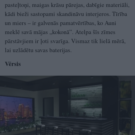
pasteļtoņi, maigas krāsu pārejas, dabīgie materiāli,
kādi bieži sastopami skandināvu interjeros. Tīrība
un miers – ir galvenās pamatvērtības, ko Auni
meklē savā mājas „kokonā”. Atelpa šīs zīmes
pārstāvjiem ir ļoti svarīga. Vismaz tik lielā mērā,
lai uzlādētu savas baterijas.
Vērsis