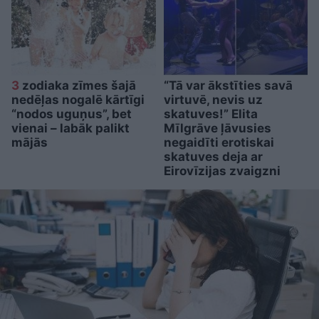
3
zodiaka zīmes šajā
“Tā var ākstīties savā
nedēļas nogalē kārtīgi
virtuvē, nevis uz
“nodos uguņus”, bet
skatuves!” Elita
vienai – labāk palikt
Mīlgrāve ļāvusies
mājās
negaidīti erotiskai
skatuves deja ar
Eirovīzijas zvaigzni