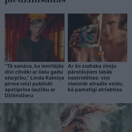
“Tā sanāca, ka iemīlējās
Ar šo zodiaka zīmju
divi cilvēki ar lielu gadu
pārstāvjiem labāk
starpību,” Linda Kalniņa
nestrīdēties: viņi
pirmo reizi publiski
vienmēr atradīs veidu,
apstiprina laulību ar
kā pamatīgi atriebties
Džilindžeru