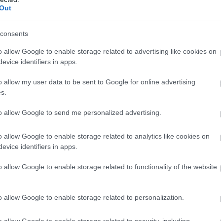
Out
Atcelt
Ziņot
consents
o zodiaka zīmju
VIDEO. Rīgā
o allow Google to enable storage related to advertising like cookies on
tāvjiem labāk
autovadītājas
evice identifiers in apps.
rīdēties: viņi
neapdomība uz
mēr atradīs veidu,
dzelzceļa
o allow my user data to be sent to Google for online advertising
s.
amatīgi atriebties
pārbrauktuves viņai
izmaksās desmitiem
to allow Google to send me personalized advertising.
tūkstošu eiro
o allow Google to enable storage related to analytics like cookies on
s labs kino scenārists, ja vien nebūtu dzīvojis
evice identifiers in apps.
šanas. Ne velti visas viņa slavenākās lugas ne
o allow Google to enable storage related to functionality of the website
ules teātros un opernamos, bet arī regulāri
o allow Google to enable storage related to personalization.
o allow Google to enable storage related to security, including