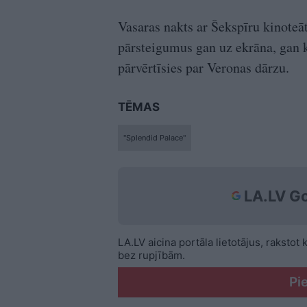
Vasaras nakts ar Šekspīru kinoteā
pārsteigumus gan uz ekrāna, gan 
pārvērtīsies par Veronas dārzu.
TĒMAS
"Splendid Palace"
LA.LV Go
LA.LV aicina portāla lietotājus, rakstot
bez rupjībām.
Pi