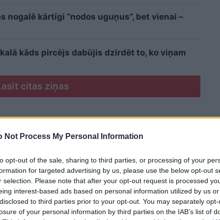
 nogalē kārtīgi “nodos uguņus”, bet vienai –
kalā kāds pircējs dabūjis dzirdēt to, ko viņam
Lasīt citas ziņas
 Not Process My Personal Information
to opt-out of the sale, sharing to third parties, or processing of your per
formation for targeted advertising by us, please use the below opt-out s
r selection. Please note that after your opt-out request is processed y
eing interest-based ads based on personal information utilized by us or
disclosed to third parties prior to your opt-out. You may separately opt-
losure of your personal information by third parties on the IAB’s list of