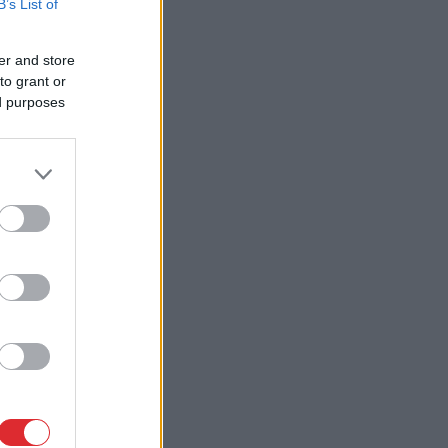
B’s List of
er and store
to grant or
ed purposes