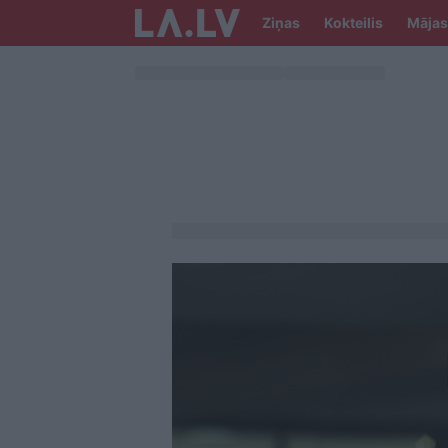
Ziņas
Kokteilis
Mājas