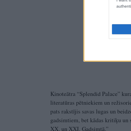
authenti
Kinoteātra “Splendid Palace” kura
literatūras pētniekiem un režisorie
pats rakstījis savas lugas un beidz
gadsimtiem, bet kādas kritiķu un s
XX. un XXI. Gadsimtā.”