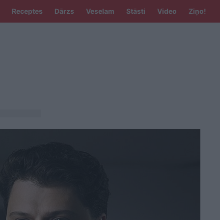
Receptes
Dārzs
Veselam
Stāsti
Video
Ziņo!