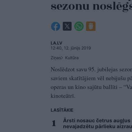
sezonu noslēg
LA.LV
12:40, 12. jūnijs 2019
Ziņas
Kultūra
Noslēdzot savu 95. jubilejas sezon
saviem skatītājiem vēl nebijušu p
operas un kino sajūtu ballīti – “V
kinoteātrī.
LASĪTĀKIE
Ārsti nosauc četrus augļus
nevajadzētu pārlieku aizrau