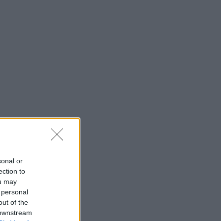
sonal or
ection to
ou may
 personal
out of the
 downstream