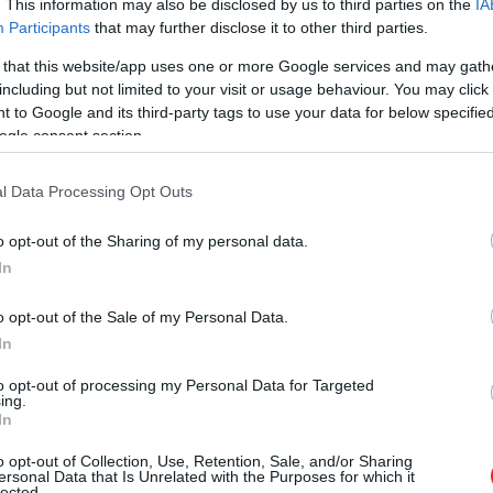
. This information may also be disclosed by us to third parties on the
IA
Participants
that may further disclose it to other third parties.
 that this website/app uses one or more Google services and may gath
including but not limited to your visit or usage behaviour. You may click 
 to Google and its third-party tags to use your data for below specifi
zvēlēties starp diviem Šekspīra meistardarbiem –
ogle consent section.
a filmu “Romeo+Juliet” ar Leonardo Di Kaprio un
l Data Processing Opt Outs
i tiešraidi no Vīnes valsts opernama – Džuzepes
itullomu izpildīs Aleksandrs Antoņenko.
o opt-out of the Sharing of my personal data.
In
iem būs iespēja iejusties tā laika atmosfērā,
rtā Veronas dārza noskaņas.
o opt-out of the Sale of my Personal Data.
In
to opt-out of processing my Personal Data for Targeted
ing.
In
o opt-out of Collection, Use, Retention, Sale, and/or Sharing
ersonal Data that Is Unrelated with the Purposes for which it
lected.