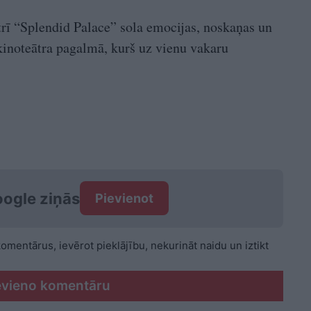
trī “Splendid Palace” sola emocijas, noskaņas un
kinoteātra pagalmā, kurš uz vienu vakaru
ogle ziņās
Pievienot
 komentārus, ievērot pieklājību, nekurināt naidu un iztikt
evieno komentāru