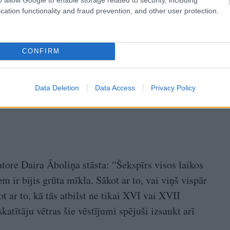
cation functionality and fraud prevention, and other user protection.
CONFIRM
Data Deletion
Data Access
Privacy Policy
tore Daira Āboliņa stāsta: “Šekspīrs visos laikos
m ir bijis grūta mīkla. Sākot ar to, vai viņš vispār
ot ar to, kā tās atbilst ne tikai XVI vai XVII
katītāju vētras šie vēstījumi spējuši izsaukt arī