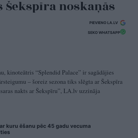
s Šekspīra noskaņās
PIEVIENO LA.LV
SEKO WHATSAPP
u, kinoteātris “Splendid Palace” ir sagādājies
ārsteigumu – šoreiz sezona tiks slēgta ar Šekspīra
asaras nakts ar Šekspīru”, LA.lv uzzināja
 ar kuru ēšanu pēc 45 gadu vecuma
ties