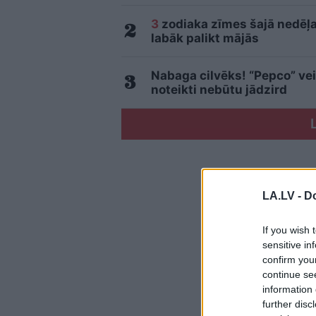
3
zodiaka zīmes šajā nedēļas
labāk palikt mājās
Nabaga cilvēks! “Pepco” vei
noteikti nebūtu jādzird
LA.LV -
Do
If you wish 
sensitive in
confirm you
continue se
information 
further disc