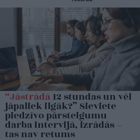
“Jāstrādā
12 stundas un vēl
jāpaliek ilgāk?” Sieviete
piedzīvo pārsteigumu
darba intervijā, izrādās –
tas nav retums