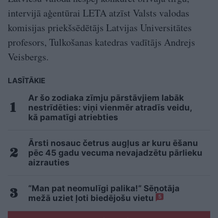
intervijā aģentūrai LETA atzīst Valsts valodas
komisijas priekšsēdētājs Latvijas Universitātes
profesors, Tulkošanas katedras vadītājs Andrejs
Veisbergs.
LASĪTĀKIE
Ar šo zodiaka zīmju pārstāvjiem labāk
nestrīdēties: viņi vienmēr atradīs veidu,
kā pamatīgi atriebties
Ārsti nosauc četrus augļus ar kuru ēšanu
pēc 45 gadu vecuma nevajadzētu pārlieku
aizrauties
“Man pat neomulīgi palika!” Sēņotāja
mežā uziet ļoti biedējošu vietu
5