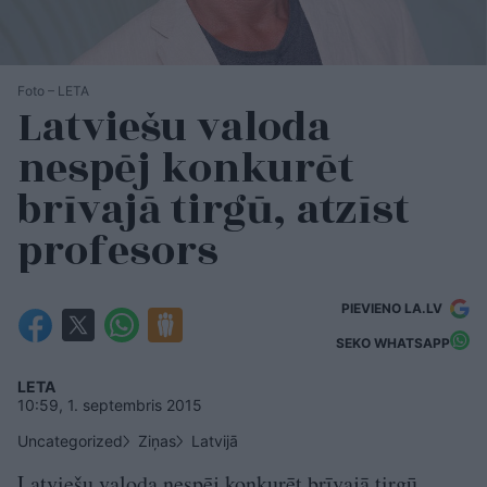
Foto – LETA
Latviešu valoda
nespēj konkurēt
brīvajā tirgū, atzīst
profesors
PIEVIENO LA.LV
SEKO WHATSAPP
LETA
10:59, 1. septembris 2015
Uncategorized
Ziņas
Latvijā
Latviešu valoda nespēj konkurēt brīvajā tirgū,