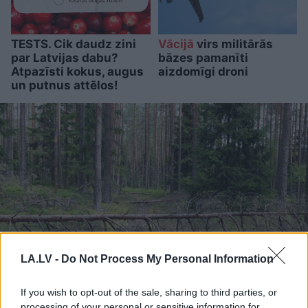
TESTS. Cik daudz zini
Vācijā
virs militārās
par Latvijas dabu?
bāzes pamanīti
Atpazīsti kokus, augus
aizdomīgi droni
un putnus attēlos!
LA.LV -
Do Not Process My Personal Information
“Man
pat neomulīgi
If you wish to opt-out of the sale, sharing to third parties, or
processing of your personal or sensitive information for