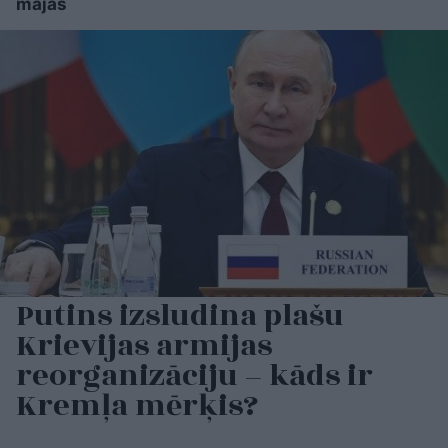
mājās
Putins izsludina plašu
Krievijas armijas
reorganizāciju – kāds ir
Kremļa mērķis?