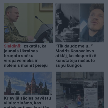
Slaidiņš:
Izskatās, ka
“Tik daudz melu…”
jaunais Ukrainas
Modris Konovalovs
bruņoto spēku
atklāj, ko ekspertīzē
virspavēlnieks ir
konstatēja nošauto
nolēmis mainīt pieeju
suņu kuņģos
Krievijā sācies pavēstu
vilnis: zināms, kas
notiek ar tiem, kuri tās