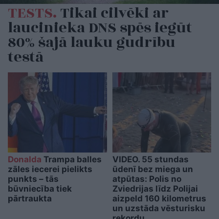
TESTS.
Tikai cilvēki ar
laucinieka DNS spēs iegūt
80% šajā lauku gudrību
testā
Donalda
Trampa balles
VIDEO. 55 stundas
zāles iecerei pielikts
ūdenī bez miega un
punkts – tās
atpūtas: Polis no
būvniecība tiek
Zviedrijas līdz Polijai
pārtraukta
aizpeld 160 kilometrus
un uzstāda vēsturisku
rekordu