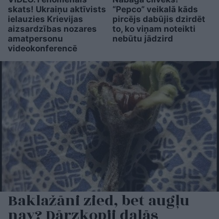
skats! Ukraiņu aktīvists
“Pepco” veikalā kāds
ielauzies Krievijas
pircējs dabūjis dzirdēt
aizsardzības nozares
to, ko viņam noteikti
amatpersonu
nebūtu jādzird
videokonferencē
Baklažāni zied, bet augļu
nav? Dārzkopji dalās