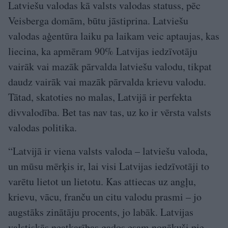
Latviešu valodas kā valsts valodas statuss, pēc
Veisberga domām, būtu jāstiprina. Latviešu
valodas aģentūra laiku pa laikam veic aptaujas, kas
liecina, ka apmēram 90% Latvijas iedzīvotāju
vairāk vai mazāk pārvalda latviešu valodu, tikpat
daudz vairāk vai mazāk pārvalda krievu valodu.
Tātad, skatoties no malas, Latvijā ir perfekta
divvalodība. Bet tas nav tas, uz ko ir vērsta valsts
valodas politika.
“Latvijā ir viena valsts valoda – latviešu valoda,
un mūsu mērķis ir, lai visi Latvijas iedzīvotāji to
varētu lietot un lietotu. Kas attiecas uz angļu,
krievu, vācu, franču un citu valodu prasmi – jo
augstāks zinātāju procents, jo labāk. Latvijas
valstiskās neatkarības gados esam nonākuši pie