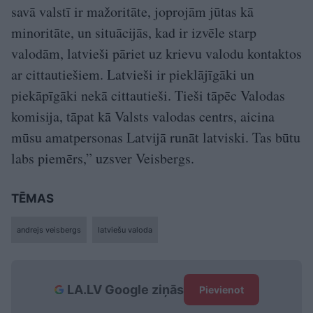
savā valstī ir mažoritāte, joprojām jūtas kā
minoritāte, un situācijās, kad ir izvēle starp
valodām, latvieši pāriet uz krievu valodu kontaktos
ar cittautiešiem. Latvieši ir pieklājīgāki un
piekāpīgāki nekā cittautieši. Tieši tāpēc Valodas
komisija, tāpat kā Valsts valodas centrs, aicina
mūsu amatpersonas Latvijā runāt latviski. Tas būtu
labs piemērs,” uzsver Veisbergs.
TĒMAS
andrejs veisbergs
latviešu valoda
LA.LV Google ziņās
Pievienot