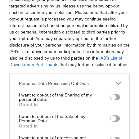
palika!” Sēņotāja mežā
targeted advertising by us, please use the below opt-out
uziet ļoti biedējošu vietu
section to confirm your selection. Please note that after your
opt-out request is processed you may continue seeing
interest-based ads based on personal information utilized by
us or personal information disclosed to third parties prior to
your opt-out. You may separately opt-out of the further
disclosure of your personal information by third parties on the
IAB’s list of downstream participants. This information may
also be disclosed by us to third parties on the
IAB’s List of
Downstream Participants
that may further disclose it to other
third parties.
Please note that this website/app uses one or more Google
Personal Data Processing Opt Outs
Pierīgā notikusi smaga
“Man
nebija tās mātes
services and may gather and store information including but
avārija – viens no
jūtas…” Elīna
not limited to your visit or usage behaviour. You may click to
I want to opt-out of the Sharing of my
šoferiem aizbēdzis no
Didrihsone atklāti par
personal data.
grant or deny consent to Google and its third-party tags to
notikuma vietas
laiku pēc dēla
Opted In
use your data for below specified purposes in below Google
piedzimšanas
consent section.
I want to opt-out of the Sale of my
Personal Data.
Opted In
I want to opt-out of processing my