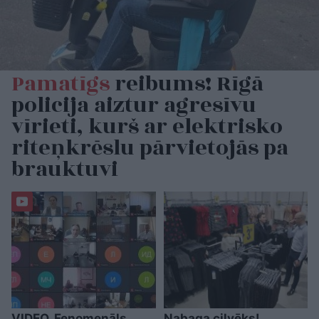
Pamatīgs
reibums! Rīgā
policija aiztur agresīvu
vīrieti, kurš ar elektrisko
riteņkrēslu pārvietojās pa
brauktuvi
VIDEO. Fenomenāls
Nabaga cilvēks!