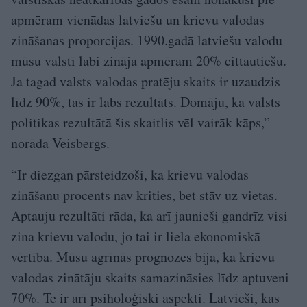
apmēram vienādas latviešu un krievu valodas
zināšanas proporcijas. 1990.gadā latviešu valodu
mūsu valstī labi zināja apmēram 20% cittautiešu.
Ja tagad valsts valodas pratēju skaits ir uzaudzis
līdz 90%, tas ir labs rezultāts. Domāju, ka valsts
politikas rezultātā šis skaitlis vēl vairāk kāps,”
norāda Veisbergs.
“Ir diezgan pārsteidzoši, ka krievu valodas
zināšanu procents nav krities, bet stāv uz vietas.
Aptauju rezultāti rāda, ka arī jaunieši gandrīz visi
zina krievu valodu, jo tai ir liela ekonomiskā
vērtība. Mūsu agrīnās prognozes bija, ka krievu
valodas zinātāju skaits samazināsies līdz aptuveni
70%. Te ir arī psiholoģiski aspekti. Latvieši, kas