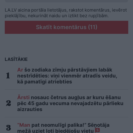
LA.LV aicina portāla lietotājus, rakstot komentārus, ievērot
pieklājību, nekurināt naidu un iztikt bez rupjībām.
Skatīt komentārus (11)
LASĪTĀKIE
Ar
šo zodiaka zīmju pārstāvjiem labāk
nestrīdēties: viņi vienmēr atradīs veidu,
kā pamatīgi atriebties
Ārsti
nosauc četrus augļus ar kuru ēšanu
pēc 45 gadu vecuma nevajadzētu pārlieku
aizrauties
“Man
pat neomulīgi palika!” Sēņotāja
mežā uziet ļoti biedējošu vietu
5