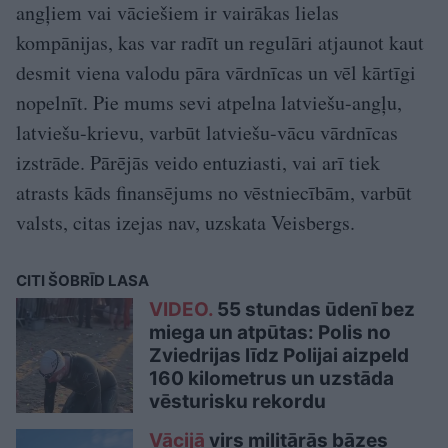
angļiem vai vāciešiem ir vairākas lielas
kompānijas, kas var radīt un regulāri atjaunot kaut
desmit viena valodu pāra vārdnīcas un vēl kārtīgi
nopelnīt. Pie mums sevi atpelna latviešu-angļu,
latviešu-krievu, varbūt latviešu-vācu vārdnīcas
izstrāde. Pārējās veido entuziasti, vai arī tiek
atrasts kāds finansējums no vēstniecībām, varbūt
valsts, citas izejas nav, uzskata Veisbergs.
CITI ŠOBRĪD LASA
VIDEO.
55 stundas ūdenī bez
miega un atpūtas: Polis no
Zviedrijas līdz Polijai aizpeld
160 kilometrus un uzstāda
vēsturisku rekordu
Vācijā
virs militārās bāzes