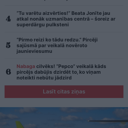
“Tu varētu aizvērties!” Beata Jonīte jau
atkal nonāk uzmanības centrā – šoreiz ar
superdārgu pulksteni
“Pirmo reizi ko tādu redzu.” Pircēji
sajūsmā par veikalā novēroto
jaunieviesumu
Nabaga
cilvēks! “Pepco” veikalā kāds
pircējs dabūjis dzirdēt to, ko viņam
noteikti nebūtu jādzird
Lasīt citas ziņas