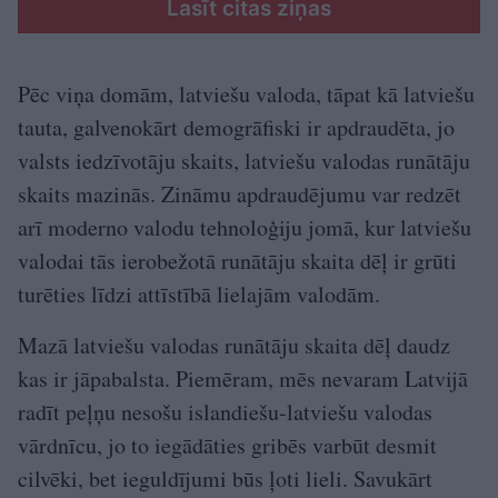
Lasīt citas ziņas
Pēc viņa domām, latviešu valoda, tāpat kā latviešu
tauta, galvenokārt demogrāfiski ir apdraudēta, jo
valsts iedzīvotāju skaits, latviešu valodas runātāju
skaits mazinās. Zināmu apdraudējumu var redzēt
arī moderno valodu tehnoloģiju jomā, kur latviešu
valodai tās ierobežotā runātāju skaita dēļ ir grūti
turēties līdzi attīstībā lielajām valodām.
Mazā latviešu valodas runātāju skaita dēļ daudz
kas ir jāpabalsta. Piemēram, mēs nevaram Latvijā
radīt peļņu nesošu islandiešu-latviešu valodas
vārdnīcu, jo to iegādāties gribēs varbūt desmit
cilvēki, bet ieguldījumi būs ļoti lieli. Savukārt