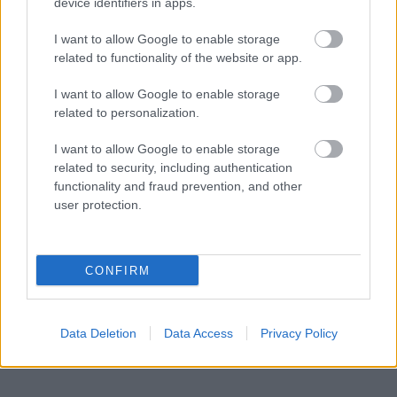
device identifiers in apps.
I want to allow Google to enable storage
related to functionality of the website or app.
“Viņi tos mīl!” Slaidiņš
Ar
šo zodiaka zīmju
atklāj skarbu ainu par
pārstāvjiem labāk
Krievijas situāciju
nestrīdēties: viņi
I want to allow Google to enable storage
frontē
vienmēr atradīs veidu,
related to personalization.
kā pamatīgi atriebties
I want to allow Google to enable storage
related to security, including authentication
functionality and fraud prevention, and other
user protection.
CONFIRM
Data Deletion
Data Access
Privacy Policy