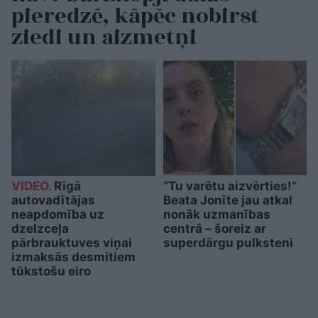
pieredzē, kāpēc nobirst
ziedi un aizmetņi
VIDEO.
Rīgā
“Tu varētu aizvērties!”
autovadītājas
Beata Jonīte jau atkal
neapdomība uz
nonāk uzmanības
dzelzceļa
centrā – šoreiz ar
pārbrauktuves viņai
superdārgu pulksteni
izmaksās desmitiem
tūkstošu eiro