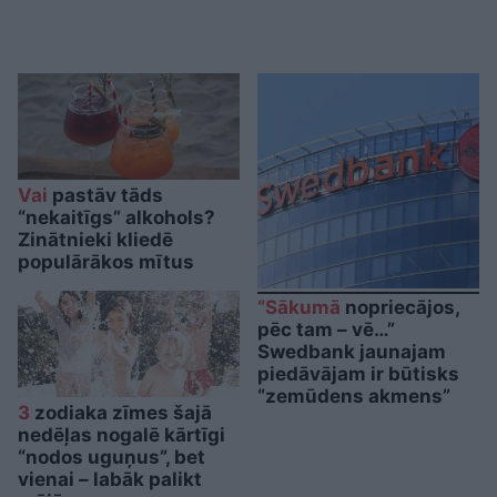
Vai
pastāv tāds
“nekaitīgs” alkohols?
Zinātnieki kliedē
populārākos mītus
“Sākumā
nopriecājos,
pēc tam – vē…”
Swedbank jaunajam
piedāvājam ir būtisks
“zemūdens akmens”
3
zodiaka zīmes šajā
nedēļas nogalē kārtīgi
“nodos uguņus”, bet
vienai – labāk palikt