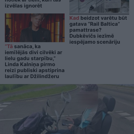
izvēlas ignorēt
Kad
beidzot varētu būt
gatava “Rail Baltica”
pamattrase?
Dubkēvičs iezīmē
iespējamo scenāriju
“Tā
sanāca, ka
iemīlējās divi cilvēki ar
lielu gadu starpību,”
Linda Kalniņa pirmo
reizi publiski apstiprina
laulību ar Džilindžeru