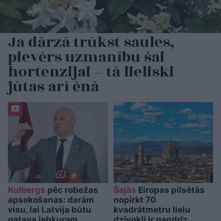
Ja dārzā trūkst saules,
pievērs uzmanību šai
hortenzijai – tā lieliski
jūtas arī ēnā
Kulbergs
pēc robežas
Šajās
Eiropas pilsētās
apsekošanas: darām
nopirkt 70
visu, lai Latvija būtu
kvadrātmetru lielu
gatava jebkuram
dzīvokli ir gandrīz