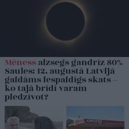
Mēness
aizsegs gandrīz 80%
Saules: 12. augustā Latvijā
gaidāms iespaidīgs skats –
ko tajā brīdī varam
piedzīvot?