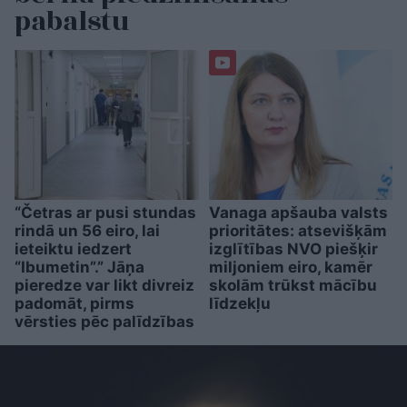
pabalstu
“Četras ar pusi stundas
Vanaga apšauba valsts
rindā un 56 eiro, lai
prioritātes: atsevišķām
ieteiktu iedzert
izglītības NVO piešķir
“Ibumetin”.” Jāņa
miljoniem eiro, kamēr
pieredze var likt divreiz
skolām trūkst mācību
padomāt, pirms
līdzekļu
vērsties pēc palīdzības