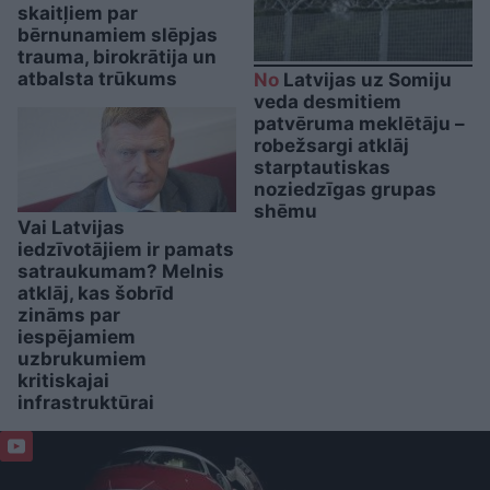
skaitļiem par
bērnunamiem slēpjas
trauma, birokrātija un
atbalsta trūkums
No
Latvijas uz Somiju
veda desmitiem
patvēruma meklētāju –
robežsargi atklāj
starptautiskas
noziedzīgas grupas
shēmu
Vai Latvijas
iedzīvotājiem ir pamats
satraukumam? Melnis
atklāj, kas šobrīd
zināms par
iespējamiem
uzbrukumiem
kritiskajai
infrastruktūrai