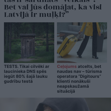
Bet vai jūs domājat, ka visi
Latvijā ir muļķi?”
TESTS. Tikai cilvēki ar
Ceļojums
atcelts, bet
laucinieka DNS spēs
naudas nav – tūrisma
iegūt 80% šajā lauku
operatora “Digitours”
gudrību testā
klienti nonākuši
neapskaužamā
situācijā