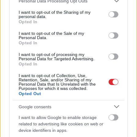
Personal Data Processing Opt Outs
services and may gather and store information including but
Biļete maksā 89 eiro, bet
not limited to your visit or usage behaviour. You may click to
I want to opt-out of the Sharing of my
personal data.
pie kases jau 96,51: pircēju
grant or deny consent to Google and its third-party tags to
Opted In
use your data for below specified purposes in below Google
pārsteidz trīs obligātas
consent section.
I want to opt-out of the Sale of my
komisijas maksas
Personal Data.
Opted In
I want to opt-out of processing my
Personal Data for Targeted Advertising.
Opted In
I want to opt-out of Collection, Use,
Retention, Sale, and/or Sharing of my
Personal Data that Is Unrelated with the
Purposes for which it was collected.
Opted Out
Vai darbs no 9.00 līdz
“Nabaga cilvēki…”
Google consents
17.00 jūs tracina?
Neierasts skats Rīgā
Numerologi izceļ četrus
raisa jautājumus
I want to allow Google to enable storage
Atcelt
Ziņot
dzimšanas datumus,
līdzcilvēkos
related to advertising like cookies on web or
kuru īpašniekiem
device identifiers in apps.
brīvība ir īpaši svarīga