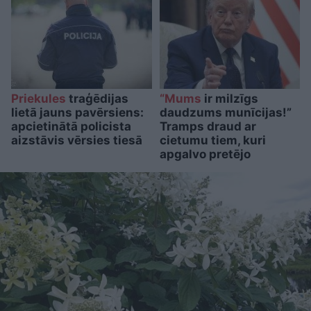
Priekules
traģēdijas
“Mums
ir milzīgs
lietā jauns pavērsiens:
daudzums munīcijas!”
apcietinātā policista
Tramps draud ar
aizstāvis vērsies tiesā
cietumu tiem, kuri
apgalvo pretējo