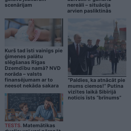
scenārijam
nereāli – situācija
arvien pasliktinās
Kurš tad īsti vainīgs pie
ģimenes palātu
slēgšanas Rīgas
Dzemdību namā? NVD
norāda – valsts
finansējumam ar to
“Paldies, ka atnācāt pie
neesot nekāda sakara
mums ciemos!” Putina
vizītes laikā Sibīrijā
noticis īsts “brīnums”
TESTS.
Matemātikas