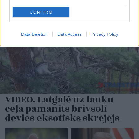
CONFIRM
Data Deletion
Data Access
Privacy Policy
VIDEO. Latgalē uz lauku
ceļa pamanīts brīvsolī
devies eksotisks skrējējs