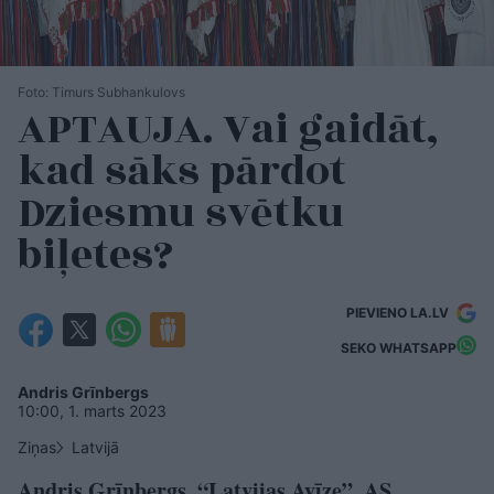
Foto: Timurs Subhankulovs
APTAUJA. Vai gaidāt,
kad sāks pārdot
Dziesmu svētku
biļetes?
PIEVIENO LA.LV
SEKO WHATSAPP
Andris Grīnbergs
10:00, 1. marts 2023
Ziņas
Latvijā
Andris Grīnbergs, “Latvijas Avīze”, AS