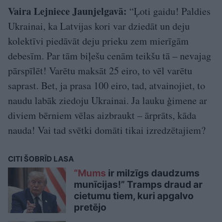
Vaira Lejniece Jaunjelgavā:
“Ļoti gaidu! Paldies
Ukrainai, ka Latvijas kori var dziedāt un deju
kolektīvi piedāvāt deju prieku zem mierīgām
debesīm. Par tām biļešu cenām teikšu tā – nevajag
pārspīlēt! Varētu maksāt 25 eiro, to vēl varētu
saprast. Bet, ja prasa 100 eiro, tad, atvainojiet, to
naudu labāk ziedoju Ukrainai. Ja lauku ģimene ar
diviem bērniem vēlas aizbraukt – ārprāts, kāda
nauda! Vai tad svētki domāti tikai izredzētajiem?
CITI ŠOBRĪD LASA
“Mums
ir milzīgs daudzums
munīcijas!” Tramps draud ar
cietumu tiem, kuri apgalvo
pretējo