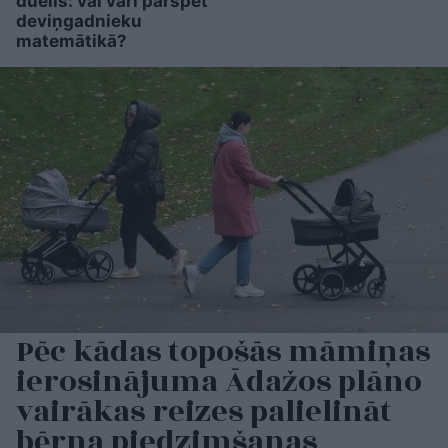
duelis: vai vari pārspēt
deviņgadnieku
matemātikā?
Pēc kādas topošās māmiņas
ierosinājuma Ādažos plāno
vairākas reizes palielināt
bērna piedzimšanas