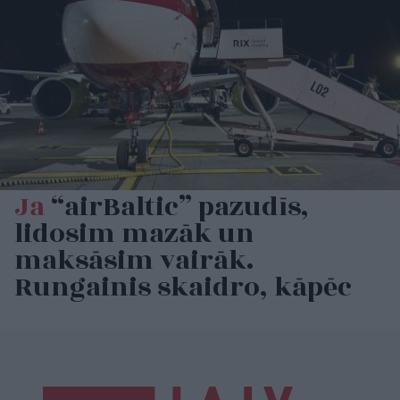
Ja
“airBaltic” pazudīs,
lidosim mazāk un
maksāsim vairāk.
Rungainis skaidro, kāpēc