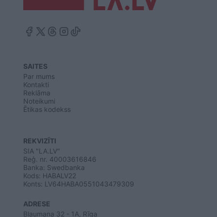
SAITES
Par mums
Kontakti
Reklāma
Noteikumi
Ētikas kodekss
REKVIZĪTI
SIA "LA.LV"
Reģ. nr. 40003616846
Banka: Swedbanka
Kods: HABALV22
Konts: LV64HABA0551043479309
ADRESE
Blaumaņa 32 - 1A, Rīga