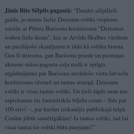
Jānis Bite Sēlpils pagastā:
“Daudzi sēlpilieši
gaida, jo mums lielie Dziesmu svētki vispirms
saistās ar Pētera Barisona kordziesmu “Dziesmai
šodien liela diena”, kas ar Arvīda Skalbes vārdiem
un pacilājošo skanējumu ir tāda kā svētku himna.
Gan šī dziesma, gan Barisona priede un piemiņas
akmens mūsu pagasta ceļa malā ir spilgts
atgādinājums par Barisona nezūdošo vietu latviešu
kordziesmu vēsturē un tautas atmiņā. Dziesmu
svētki ir visas tautas svētki. Un tieši tāpēc man nav
saprotamas tās fantastiskās biļešu cenas – līdz pat
100 eiro! –, par kurām izskanējis publiskajā telpā.
Cenām jābūt samērīgākām! Ja tautas svētki, tad lai
visai tautai tie svētki būtu pieejami!”