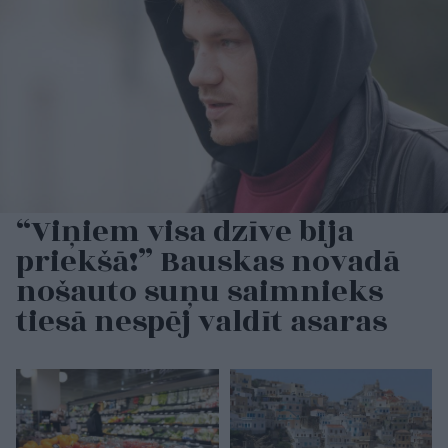
“Viņiem visa dzīve bija
priekšā!” Bauskas novadā
nošauto suņu saimnieks
tiesā nespēj valdīt asaras