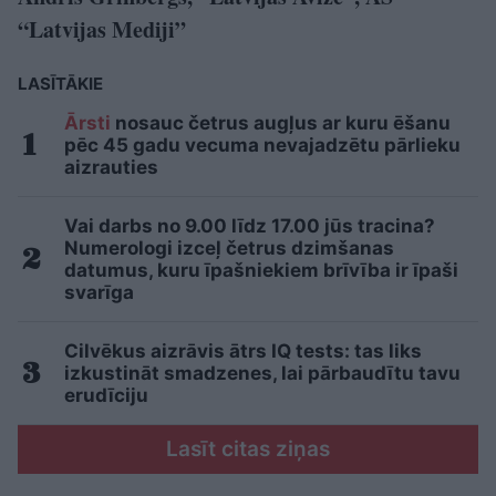
“Latvijas Mediji”
LASĪTĀKIE
Ārsti
nosauc četrus augļus ar kuru ēšanu
pēc 45 gadu vecuma nevajadzētu pārlieku
aizrauties
Vai darbs no 9.00 līdz 17.00 jūs tracina?
Numerologi izceļ četrus dzimšanas
datumus, kuru īpašniekiem brīvība ir īpaši
svarīga
Cilvēkus aizrāvis ātrs IQ tests: tas liks
izkustināt smadzenes, lai pārbaudītu tavu
erudīciju
Lasīt citas ziņas