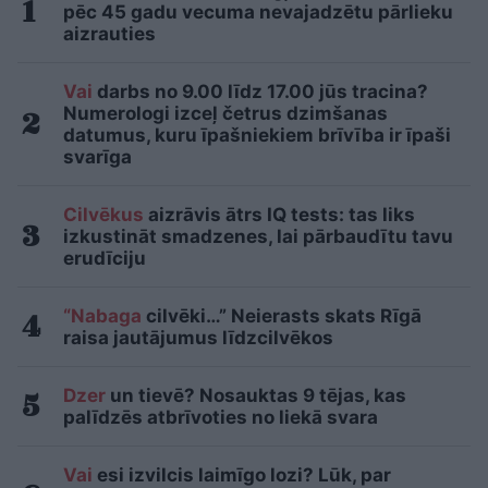
pēc 45 gadu vecuma nevajadzētu pārlieku
aizrauties
Vai
darbs no 9.00 līdz 17.00 jūs tracina?
Numerologi izceļ četrus dzimšanas
datumus, kuru īpašniekiem brīvība ir īpaši
svarīga
Cilvēkus
aizrāvis ātrs IQ tests: tas liks
izkustināt smadzenes, lai pārbaudītu tavu
erudīciju
“Nabaga
cilvēki…” Neierasts skats Rīgā
raisa jautājumus līdzcilvēkos
Dzer
un tievē? Nosauktas 9 tējas, kas
palīdzēs atbrīvoties no liekā svara
Vai
esi izvilcis laimīgo lozi? Lūk, par