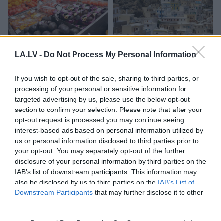
“Kurš
viņus fenderē?”
Kā bez maksas pavadīt
LA.LV -
Do Not Process My Personal Information
Pircēji pamanījuši, ka
laiku Grieķijas villā?
Latvijas veikalos zog
Atklāta neparasta
pavisam neparastu
iespēja, par kuru daudzi
If you wish to opt-out of the sale, sharing to third parties, or
lietu
vēl nezina
processing of your personal or sensitive information for
targeted advertising by us, please use the below opt-out
section to confirm your selection. Please note that after your
opt-out request is processed you may continue seeing
interest-based ads based on personal information utilized by
us or personal information disclosed to third parties prior to
your opt-out. You may separately opt-out of the further
disclosure of your personal information by third parties on the
IAB’s list of downstream participants. This information may
also be disclosed by us to third parties on the
IAB’s List of
Downstream Participants
that may further disclose it to other
third parties.
Please note that this website/app uses one or more Google