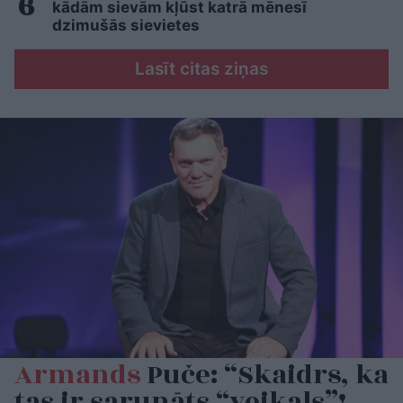
kādām sievām kļūst katrā mēnesī
dzimušās sievietes
Lasīt citas ziņas
Armands
Puče: “Skaidrs, ka
tas ir sarunāts “veikals”!