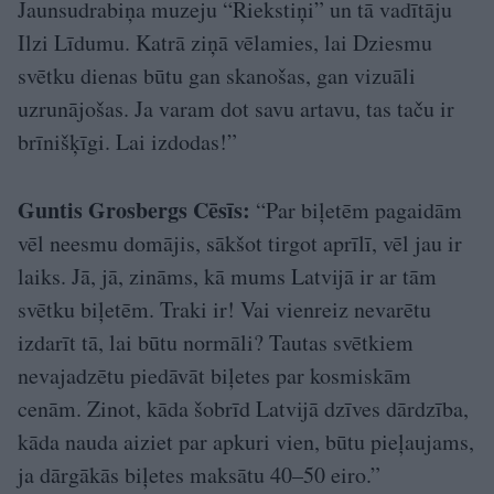
Jaunsudrabiņa muzeju “Riekstiņi” un tā vadītāju
Ilzi Līdumu. Katrā ziņā vēlamies, lai Dziesmu
svētku dienas būtu gan skanošas, gan vizuāli
uzrunājošas. Ja varam dot savu artavu, tas taču ir
brīnišķīgi. Lai izdodas!”
Guntis Grosbergs Cēsīs:
“Par biļetēm pagaidām
vēl neesmu domājis, sākšot tirgot aprīlī, vēl jau ir
laiks. Jā, jā, zināms, kā mums Latvijā ir ar tām
svētku biļetēm. Traki ir! Vai vienreiz nevarētu
izdarīt tā, lai būtu normāli? Tautas svētkiem
nevajadzētu piedāvāt biļetes par kosmiskām
cenām. Zinot, kāda šobrīd Latvijā dzīves dārdzība,
kāda nauda aiziet par apkuri vien, būtu pieļaujams,
ja dārgākās biļetes maksātu 40–50 eiro.”