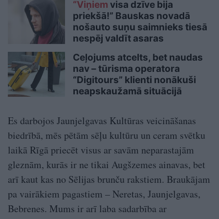
“Viņiem
visa dzīve bija
priekšā!” Bauskas novadā
nošauto suņu saimnieks tiesā
nespēj valdīt asaras
Ceļojums atcelts, bet naudas
nav – tūrisma operatora
“Digitours” klienti nonākuši
neapskaužamā situācijā
Es darbojos Jaunjelgavas Kultūras veicināšanas
biedrībā, mēs pētām sēļu kultūru un ceram svētku
laikā Rīgā priecēt visus ar savām neparastajām
gleznām, kurās ir ne tikai Augšzemes ainavas, bet
arī kaut kas no Sēlijas brunču rakstiem. Braukājam
pa vairākiem pagastiem – Neretas, Jaunjelgavas,
Bebrenes. Mums ir arī laba sadarbība ar