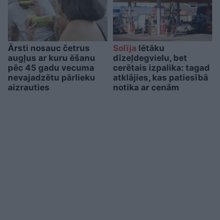
Ārsti nosauc četrus
Solīja
lētāku
augļus ar kuru ēšanu
dīzeļdegvielu, bet
pēc 45 gadu vecuma
cerētais izpalika: tagad
nevajadzētu pārlieku
atklājies, kas patiesībā
aizrauties
notika ar cenām