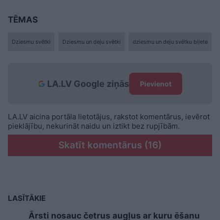
TĒMAS
Dziesmu svētki
Dziesmu un deju svētki
dziesmu un deju svētku biļete
LA.LV Google ziņās
Pievienot
LA.LV aicina portāla lietotājus, rakstot komentārus, ievērot
pieklājību, nekurināt naidu un iztikt bez rupjībām.
Skatīt komentārus (16)
LASĪTĀKIE
Ārsti nosauc četrus augļus ar kuru ēšanu