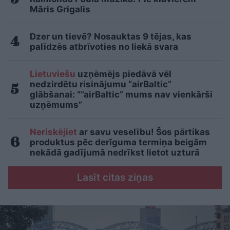
Māris Grigalis
Dzer un tievē? Nosauktas 9 tējas, kas
palīdzēs atbrīvoties no liekā svara
Lietuviešu
uzņēmējs piedāvā vēl
nedzirdētu risinājumu “airBaltic”
glābšanai: “”airBaltic” mums nav vienkārši
uzņēmums”
Neriskējiet
ar savu veselību! Šos pārtikas
produktus pēc derīguma termiņa beigām
nekādā gadījumā nedrīkst lietot uzturā
Lasīt citas ziņas