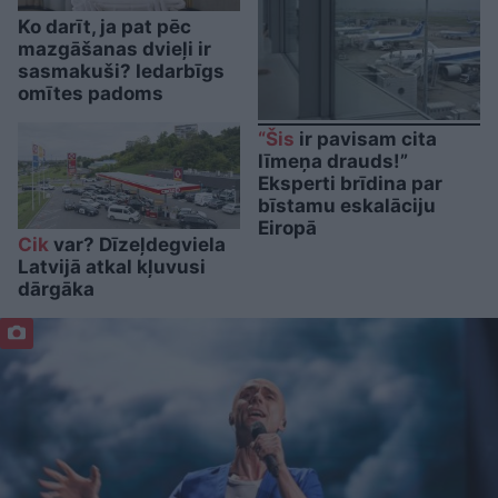
Ko darīt, ja pat pēc
mazgāšanas dvieļi ir
sasmakuši? Iedarbīgs
omītes padoms
“Šis
ir pavisam cita
līmeņa drauds!”
Eksperti brīdina par
bīstamu eskalāciju
Eiropā
Cik
var? Dīzeļdegviela
Latvijā atkal kļuvusi
dārgāka