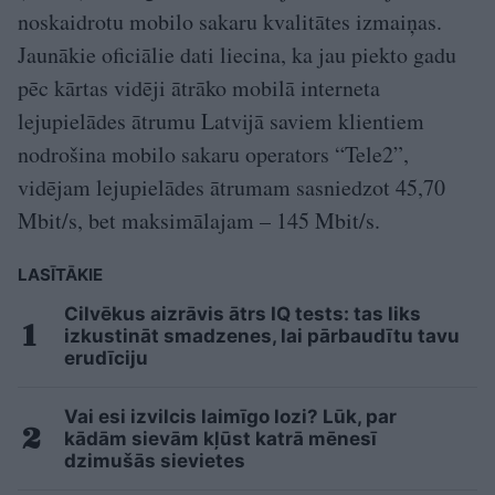
noskaidrotu mobilo sakaru kvalitātes izmaiņas.
Jaunākie oficiālie dati liecina, ka jau piekto gadu
pēc kārtas vidēji ātrāko mobilā interneta
lejupielādes ātrumu Latvijā saviem klientiem
nodrošina mobilo sakaru operators “Tele2”,
vidējam lejupielādes ātrumam sasniedzot 45,70
Mbit/s, bet maksimālajam – 145 Mbit/s.
LASĪTĀKIE
Cilvēkus aizrāvis ātrs IQ tests: tas liks
izkustināt smadzenes, lai pārbaudītu tavu
erudīciju
Vai esi izvilcis laimīgo lozi? Lūk, par
kādām sievām kļūst katrā mēnesī
dzimušās sievietes