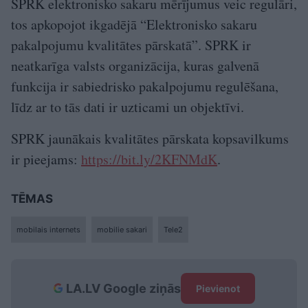
SPRK elektronisko sakaru mērījumus veic regulāri,
tos apkopojot ikgadējā “Elektronisko sakaru
pakalpojumu kvalitātes pārskatā”. SPRK ir
neatkarīga valsts organizācija, kuras galvenā
funkcija ir sabiedrisko pakalpojumu regulēšana,
līdz ar to tās dati ir uzticami un objektīvi.
SPRK jaunākais kvalitātes pārskata kopsavilkums
ir pieejams:
https://bit.ly/2KFNMdK
.
TĒMAS
mobilais internets
mobilie sakari
Tele2
LA.LV Google ziņās
Pievienot