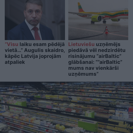
“Visu
laiku esam pēdējā
Lietuviešu
uzņēmējs
vietā…” Augulis skaidro,
piedāvā vēl nedzirdētu
kāpēc Latvija joprojām
risinājumu “airBaltic”
atpaliek
glābšanai: “”airBaltic”
mums nav vienkārši
uzņēmums”