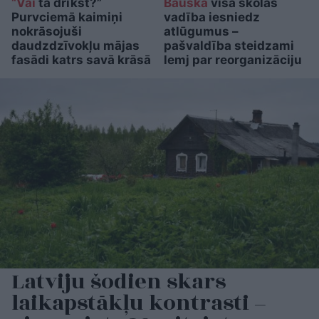
“Vai
tā drīkst?”
Bauskā
visa skolas
Purvciemā kaimiņi
vadība iesniedz
nokrāsojuši
atlūgumus –
daudzdzīvokļu mājas
pašvaldība steidzami
fasādi katrs savā krāsā
lemj par reorganizāciju
Latviju šodien skars
laikapstākļu kontrasti –