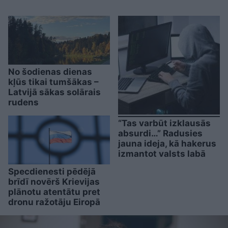
No šodienas dienas
kļūs tikai tumšākas –
Latvijā sākas solārais
rudens
“Tas varbūt izklausās
absurdi…” Radusies
jauna ideja, kā hakerus
izmantot valsts labā
Specdienesti pēdējā
brīdī novērš Krievijas
plānotu atentātu pret
dronu ražotāju Eiropā