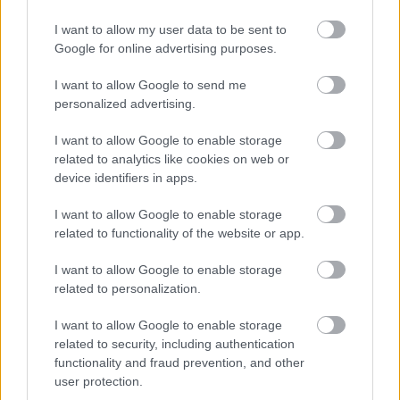
deviņgadnieku
matemātikā?
I want to allow my user data to be sent to
Google for online advertising purposes.
I want to allow Google to send me
personalized advertising.
I want to allow Google to enable storage
related to analytics like cookies on web or
device identifiers in apps.
I want to allow Google to enable storage
Piecēlies
un aizgāji, vai
“Tas
vēl no padomju
pastūmi krēslu kārtīgi
laikiem…” Šics uzskata,
related to functionality of the website or app.
zem galda? Tas daudz
ka policijā joprojām
ko pasaka par tavu
pastāv savstarpēja
I want to allow Google to enable storage
raksturu
piesegšana
related to personalization.
I want to allow Google to enable storage
related to security, including authentication
functionality and fraud prevention, and other
user protection.