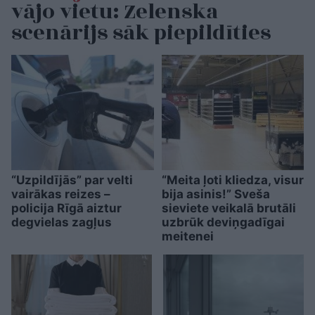
vājo vietu: Zelenska
scenārijs sāk piepildīties
“Uzpildījās” par velti
“Meita ļoti kliedza, visur
vairākas reizes –
bija asinis!” Sveša
policija Rīgā aiztur
sieviete veikalā brutāli
degvielas zagļus
uzbrūk deviņgadīgai
meitenei