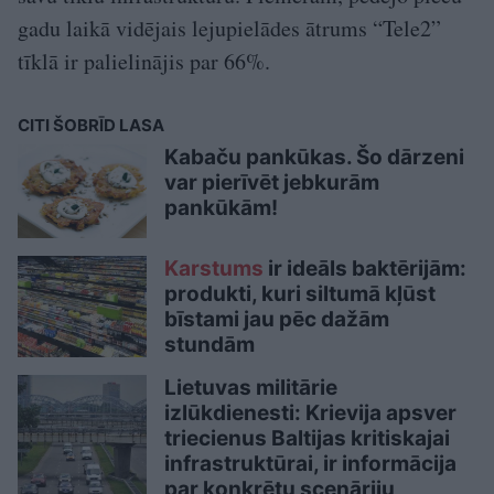
gadu laikā vidējais lejupielādes ātrums “Tele2”
tīklā ir palielinājis par 66%.
CITI ŠOBRĪD LASA
Kabaču pankūkas. Šo dārzeni
var pierīvēt jebkurām
pankūkām!
Karstums
ir ideāls baktērijām:
produkti, kuri siltumā kļūst
bīstami jau pēc dažām
stundām
Lietuvas militārie
izlūkdienesti: Krievija apsver
triecienus Baltijas kritiskajai
infrastruktūrai, ir informācija
par konkrētu scenāriju