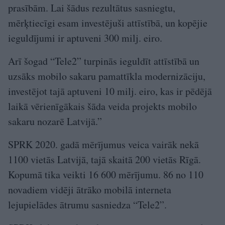
prasībām. Lai šādus rezultātus sasniegtu,
mērķtiecīgi esam investējuši attīstībā, un kopējie
ieguldījumi ir aptuveni 300 milj. eiro.
Arī šogad “Tele2” turpinās ieguldīt attīstībā un
uzsāks mobilo sakaru pamattīkla modernizāciju,
investējot tajā aptuveni 10 milj. eiro, kas ir pēdējā
laikā vērienīgākais šāda veida projekts mobilo
sakaru nozarē Latvijā.”
SPRK 2020. gadā mērījumus veica vairāk nekā
1100 vietās Latvijā, tajā skaitā 200 vietās Rīgā.
Kopumā tika veikti 16 600 mērījumu. 86 no 110
novadiem vidēji ātrāko mobilā interneta
lejupielādes ātrumu sasniedza “Tele2”.