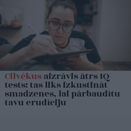
Cilvēkus
aizrāvis ātrs IQ
tests: tas liks izkustināt
smadzenes, lai pārbaudītu
tavu erudīciju