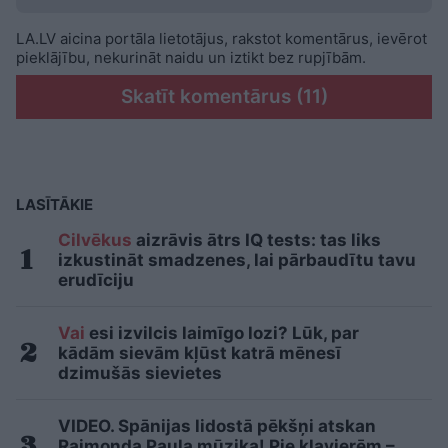
LA.LV aicina portāla lietotājus, rakstot komentārus, ievērot
pieklājību, nekurināt naidu un iztikt bez rupjībām.
Skatīt komentārus (11)
LASĪTĀKIE
Cilvēkus
aizrāvis ātrs IQ tests: tas liks
izkustināt smadzenes, lai pārbaudītu tavu
erudīciju
Vai
esi izvilcis laimīgo lozi? Lūk, par
kādām sievām kļūst katrā mēnesī
dzimušās sievietes
VIDEO. Spānijas lidostā pēkšņi atskan
Raimonda Paula mūzika! Pie klavierēm –