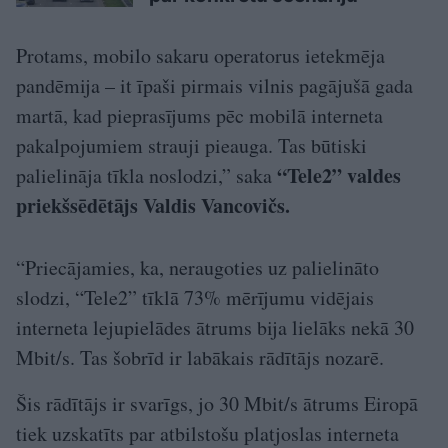
Protams, mobilo sakaru operatorus ietekmēja
pandēmija – it īpaši pirmais vilnis pagājušā gada
martā, kad pieprasījums pēc mobilā interneta
pakalpojumiem strauji pieauga. Tas būtiski
“Tele2” valdes
palielināja tīkla noslodzi,” saka
priekšsēdētājs Valdis Vancovičs.
“Priecājamies, ka, neraugoties uz palielināto
slodzi, “Tele2” tīklā 73% mērījumu vidējais
interneta lejupielādes ātrums bija lielāks nekā 30
Mbit/s. Tas šobrīd ir labākais rādītājs nozarē.
Šis rādītājs ir svarīgs, jo 30 Mbit/s ātrums Eiropā
tiek uzskatīts par atbilstošu platjoslas interneta