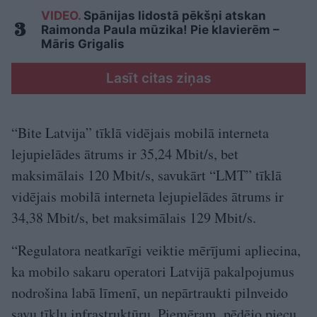
VIDEO.
Spānijas lidostā pēkšņi atskan
Raimonda Paula mūzika! Pie klavierēm –
Māris Grigalis
Lasīt citas ziņas
“Bite Latvija” tīklā vidējais mobilā interneta
lejupielādes ātrums ir 35,24 Mbit/s, bet
maksimālais 120 Mbit/s, savukārt “LMT” tīklā
vidējais mobilā interneta lejupielādes ātrums ir
34,38 Mbit/s, bet maksimālais 129 Mbit/s.
“Regulatora neatkarīgi veiktie mērījumi apliecina,
ka mobilo sakaru operatori Latvijā pakalpojumus
nodrošina labā līmenī, un nepārtraukti pilnveido
savu tīklu infrastruktūru. Piemēram, pēdējo piecu