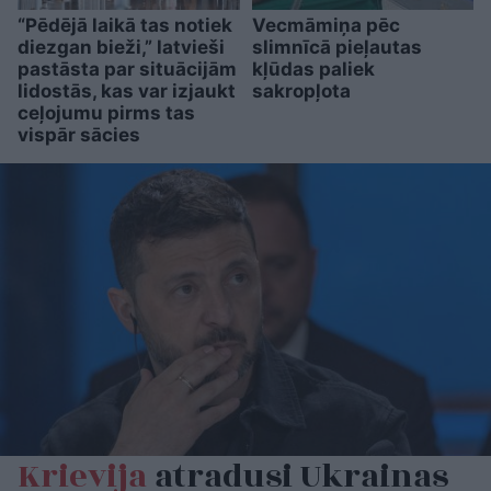
“Pēdējā laikā tas notiek
Vecmāmiņa pēc
diezgan bieži,” latvieši
slimnīcā pieļautas
pastāsta par situācijām
kļūdas paliek
lidostās, kas var izjaukt
sakropļota
ceļojumu pirms tas
vispār sācies
Krievija
atradusi Ukrainas