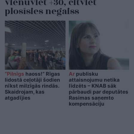
vienuviet +30, citviet
plosīsies negaiss
“Pilnīgs
haoss!” Rīgas
Ar
publisku
lidostā ceļotāji šodien
attaisnojumu netika
nīkst milzīgās rindās.
līdzēts – KNAB sāk
Skaidrojam, kas
pārbaudi par deputātes
atgadījies
Rasimas saņemto
kompensāciju