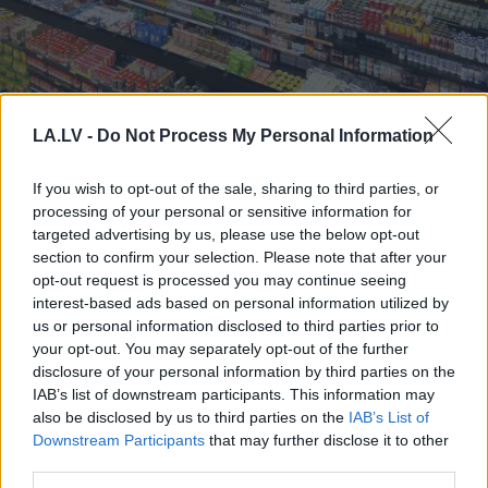
Karstums
ir ideāls
LA.LV -
Do Not Process My Personal Information
baktērijām: produkti, kuri
siltumā kļūst bīstami jau
If you wish to opt-out of the sale, sharing to third parties, or
pēc dažām stundām
processing of your personal or sensitive information for
targeted advertising by us, please use the below opt-out
section to confirm your selection. Please note that after your
opt-out request is processed you may continue seeing
interest-based ads based on personal information utilized by
us or personal information disclosed to third parties prior to
your opt-out. You may separately opt-out of the further
disclosure of your personal information by third parties on the
IAB’s list of downstream participants. This information may
also be disclosed by us to third parties on the
IAB’s List of
Downstream Participants
that may further disclose it to other
third parties.
Kabaču pankūkas. Šo
“Cilvēki dzīvo tikai
dārzeni var pierīvēt
centrā, pārējie ir