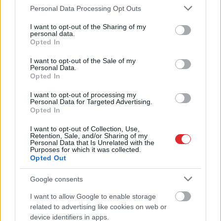
Please note that this website/app uses one or more Google
Personal Data Processing Opt Outs
jebkurām pankūkām!
dzimtcilvēki,” rīdzinieks
services and may gather and store information including but
sašutis par pasākumu
not limited to your visit or usage behaviour. You may click to
I want to opt-out of the Sharing of my
organizēšanu
personal data.
grant or deny consent to Google and its third-party tags to
galvaspilsētā
Opted In
use your data for below specified purposes in below Google
consent section.
I want to opt-out of the Sale of my
Personal Data.
Opted In
I want to opt-out of processing my
Personal Data for Targeted Advertising.
Opted In
I want to opt-out of Collection, Use,
Retention, Sale, and/or Sharing of my
Personal Data that Is Unrelated with the
Purposes for which it was collected.
Opted Out
Google consents
TESTS.
Matemātikas duelis:
I want to allow Google to enable storage
Atcelt
Ziņot
vai vari pārspēt
related to advertising like cookies on web or
device identifiers in apps.