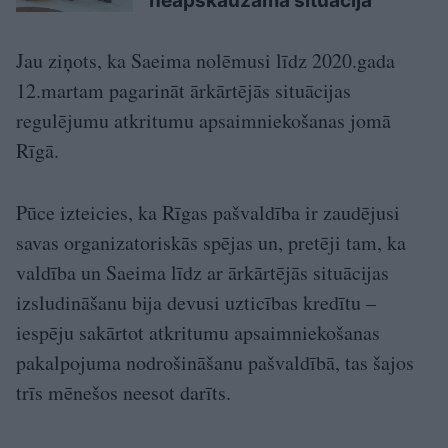
neapskaužamā situācijā
Jau ziņots, ka Saeima nolēmusi līdz 2020.gada
12.martam pagarināt ārkārtējās situācijas
regulējumu atkritumu apsaimniekošanas jomā
Rīgā.
Pūce izteicies, ka Rīgas pašvaldība ir zaudējusi
savas organizatoriskās spējas un, pretēji tam, ka
valdība un Saeima līdz ar ārkārtējās situācijas
izsludināšanu bija devusi uzticības kredītu –
iespēju sakārtot atkritumu apsaimniekošanas
pakalpojuma nodrošināšanu pašvaldībā, tas šajos
trīs mēnešos neesot darīts.