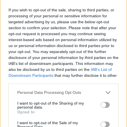
If you wish to opt-out of the sale, sharing to third parties, or
processing of your personal or sensitive information for
targeted advertising by us, please use the below opt-out
section to confirm your selection. Please note that after your
opt-out request is processed you may continue seeing
interest-based ads based on personal information utilized by
us or personal information disclosed to third parties prior to
your opt-out. You may separately opt-out of the further
disclosure of your personal information by third parties on the
“Nabaga cilvēki…” Neierasts
IAB’s list of downstream participants. This information may
also be disclosed by us to third parties on the
IAB’s List of
skats Rīgā raisa jautājumus
Downstream Participants
that may further disclose it to other
līdzcilvēkos
third parties.
Please note that this website/app uses one or more Google
Personal Data Processing Opt Outs
services and may gather and store information including but
not limited to your visit or usage behaviour. You may click to
I want to opt-out of the Sharing of my
personal data.
grant or deny consent to Google and its third-party tags to
Opted In
use your data for below specified purposes in below Google
consent section.
I want to opt-out of the Sale of my
Personal Data.