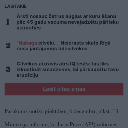
LASĪTĀKIE
Ārsti nosauc četrus augļus ar kuru ēšanu
pēc 45 gadu vecuma nevajadzētu pārlieku
aizrauties
“Nabaga
cilvēki…” Neierasts skats Rīgā
raisa jautājumus līdzcilvēkos
Cilvēkus aizrāvis ātrs IQ tests: tas liks
izkustināt smadzenes, lai pārbaudītu tavu
erudīciju
Lasīt citas ziņas
Pasākums notiks piektdien, 6.decembrī, plkst. 13.
Ministrija informē, ka Juris Pūce (AP!) informēs