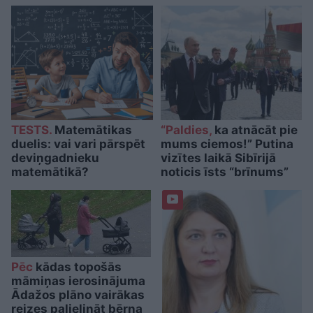
TESTS.
Matemātikas
“Paldies,
ka atnācāt pie
duelis: vai vari pārspēt
mums ciemos!” Putina
deviņgadnieku
vizītes laikā Sibīrijā
matemātikā?
noticis īsts “brīnums”
Pēc
kādas topošās
māmiņas ierosinājuma
Ādažos plāno vairākas
reizes palielināt bērna