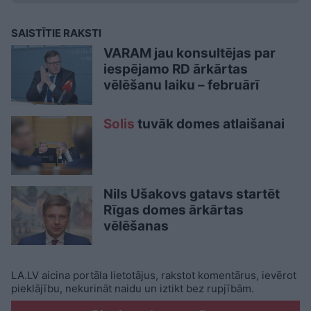
SAISTĪTIE RAKSTI
VARAM jau konsultējas par
iespējamo RD ārkārtas
vēlēšanu laiku – februārī
Solis
tuvāk domes atlaišanai
Nils Ušakovs gatavs startēt
Rīgas domes ārkārtas
vēlēšanas
LA.LV aicina portāla lietotājus, rakstot komentārus, ievērot
pieklājību, nekurināt naidu un iztikt bez rupjībām.