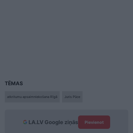
TĒMAS
atkritumu apsaimniekošana Rīgā
Juris Pūce
LA.LV Google ziņās
Pievienot