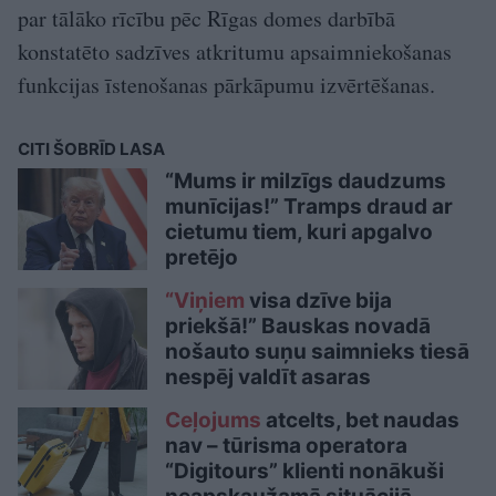
par tālāko rīcību pēc Rīgas domes darbībā
konstatēto sadzīves atkritumu apsaimniekošanas
funkcijas īstenošanas pārkāpumu izvērtēšanas.
CITI ŠOBRĪD LASA
“Mums ir milzīgs daudzums
munīcijas!” Tramps draud ar
cietumu tiem, kuri apgalvo
pretējo
“Viņiem
visa dzīve bija
priekšā!” Bauskas novadā
nošauto suņu saimnieks tiesā
nespēj valdīt asaras
Ceļojums
atcelts, bet naudas
nav – tūrisma operatora
“Digitours” klienti nonākuši