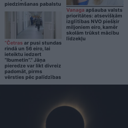
piedzimšanas pabalstu
Vanaga
apšauba valsts
prioritātes: atsevišķām
izglītības NVO piešķir
miljoniem eiro, kamēr
skolām trūkst mācību
līdzekļu
“Četras
ar pusi stundas
rindā un 56 eiro, lai
ieteiktu iedzert
“Ibumetin”.” Jāņa
pieredze var likt divreiz
padomāt, pirms
vērsties pēc palīdzības