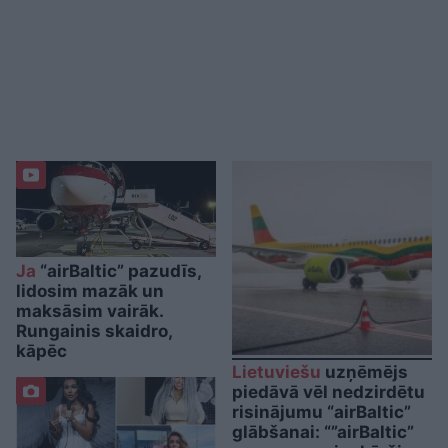
Ja
“airBaltic” pazudīs,
lidosim mazāk un
maksāsim vairāk.
Rungainis skaidro,
kāpēc
Lietuviešu
uzņēmējs
piedāvā vēl nedzirdētu
risinājumu “airBaltic”
glābšanai: “”airBaltic”