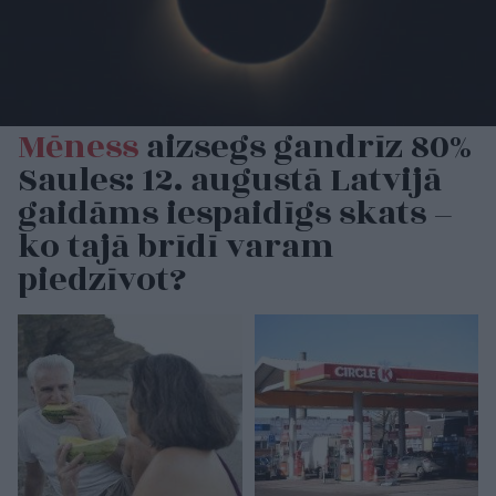
Mēness
aizsegs gandrīz 80%
Saules: 12. augustā Latvijā
gaidāms iespaidīgs skats –
ko tajā brīdī varam
piedzīvot?