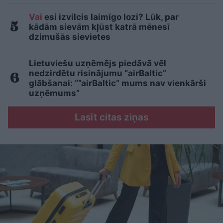
Vai
esi izvilcis laimīgo lozi? Lūk, par
kādām sievām kļūst katrā mēnesī
dzimušās sievietes
Lietuviešu uzņēmējs piedāvā vēl
nedzirdētu risinājumu “airBaltic”
glābšanai: “”airBaltic” mums nav vienkārši
uzņēmums”
Lasīt citas ziņas