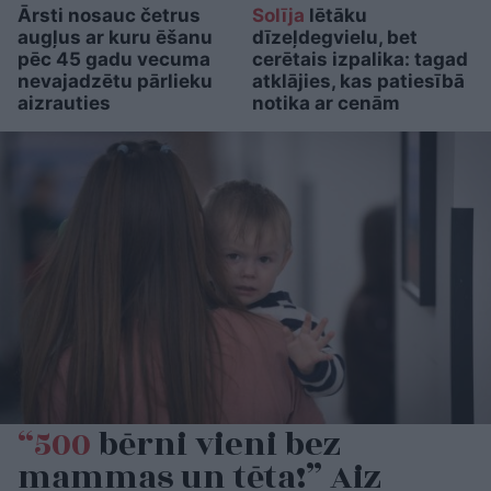
Ārsti nosauc četrus
Solīja
lētāku
augļus ar kuru ēšanu
dīzeļdegvielu, bet
pēc 45 gadu vecuma
cerētais izpalika: tagad
nevajadzētu pārlieku
atklājies, kas patiesībā
aizrauties
notika ar cenām
“500
bērni vieni bez
mammas un tēta!” Aiz