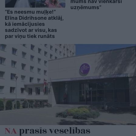
mums nav vienkārši
uzņēmums”
“Es neesmu muļķe!”
Elīna Didrihsone atklāj,
kā iemācījusies
sadzīvot ar visu, kas
par viņu tiek runāts
NA
prasīs veselības