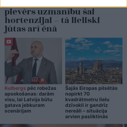
Ja
dārzā trūkst saules,
pievērs uzmanību šai
hortenzijai – tā lieliski
jūtas arī ēnā
Kulbergs
pēc robežas
Šajās Eiropas pilsētās
apsekošanas: darām
nopirkt 70
visu, lai Latvija būtu
kvadrātmetru lielu
gatava jebkuram
dzīvokli ir gandrīz
scenārijam
nereāli – situācija
arvien pasliktinās