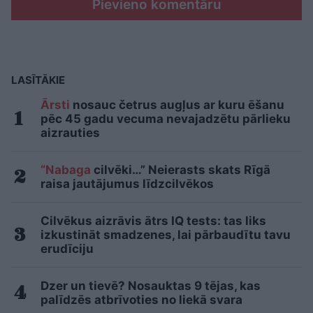
Pievieno komentāru
LASĪTĀKIE
Ārsti
nosauc četrus augļus ar kuru ēšanu
pēc 45 gadu vecuma nevajadzētu pārlieku
aizrauties
“Nabaga
cilvēki…” Neierasts skats Rīgā
raisa jautājumus līdzcilvēkos
Cilvēkus aizrāvis ātrs IQ tests: tas liks
izkustināt smadzenes, lai pārbaudītu tavu
erudīciju
Dzer un tievē? Nosauktas 9 tējas, kas
palīdzēs atbrīvoties no liekā svara