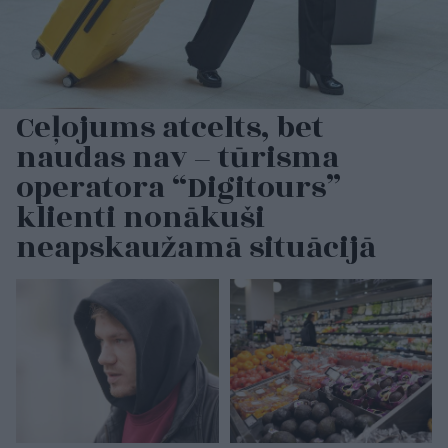
Ceļojums atcelts, bet
naudas nav – tūrisma
operatora “Digitours”
klienti nonākuši
neapskaužamā situācijā