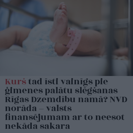
Kurš
tad īsti vainīgs pie
ģimenes palātu slēgšanas
Rīgas Dzemdību namā? NVD
norāda – valsts
finansējumam ar to neesot
nekāda sakara