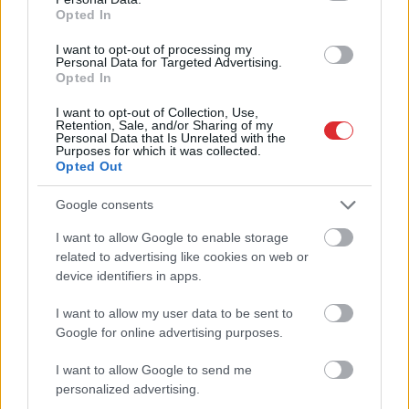
Opted In
Priekules traģēdijas
“Mums ir milzīgs
I want to opt-out of processing my
Personal Data for Targeted Advertising.
lietā jauns pavērsiens:
daudzums munīcijas!”
Opted In
apcietinātā policista
Tramps draud ar
aizstāvis vērsies tiesā
cietumu tiem, kuri
I want to opt-out of Collection, Use,
apgalvo pretējo
Retention, Sale, and/or Sharing of my
Personal Data that Is Unrelated with the
Purposes for which it was collected.
Opted Out
Google consents
I want to allow Google to enable storage
Atcelt
Ziņot
related to advertising like cookies on web or
device identifiers in apps.
I want to allow my user data to be sent to
Google for online advertising purposes.
I want to allow Google to send me
personalized advertising.