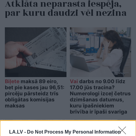
Atklāta neparasta iespēja,
par kuru daudzi vēl nezina
Biļete
maksā 89 eiro,
Vai
darbs no 9.00 līdz
bet pie kases jau 96,51:
17.00 jūs tracina?
pircēju pārsteidz trīs
Numerologi izceļ četrus
obligātas komisijas
dzimšanas datumus,
maksas
kuru īpašniekiem
brīvība ir īpaši svarīga
LA.LV -
Do Not Process My Personal Information