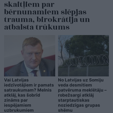
skaitļiem par
bērnunamiem slēpjas
trauma, birokrātija un
atbalsta trūkums
Vai Latvijas
No Latvijas uz Somiju
iedzīvotājiem ir pamats
veda desmitiem
satraukumam? Melnis
patvēruma meklētāju –
atklāj, kas šobrīd
robežsargi atklāj
zināms par
starptautiskas
iespējamiem
noziedzīgas grupas
uzbrukumiem
shēmu