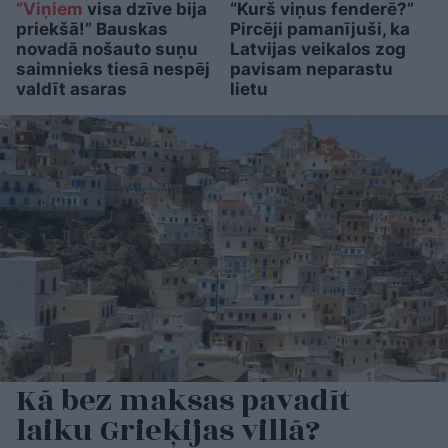
“Viņiem
visa dzīve bija
“Kurš viņus fenderē?”
priekšā!” Bauskas
Pircēji pamanījuši, ka
novadā nošauto suņu
Latvijas veikalos zog
saimnieks tiesā nespēj
pavisam neparastu
valdīt asaras
lietu
Kā bez maksas pavadīt
laiku Grieķijas villā?