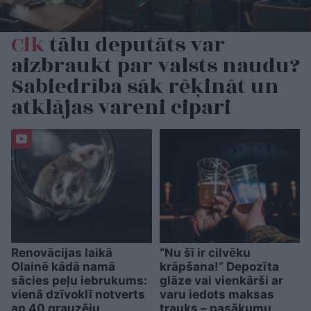
Cik
tālu deputāts var
aizbraukt par valsts naudu?
Sabiedrība sāk rēķināt un
atklājas vareni cipari
Renovācijas laikā
“Nu šī ir cilvēku
Olainē kādā namā
krāpšana!” Depozīta
sācies peļu iebrukums:
glāze vai vienkārši ar
vienā dzīvoklī notverts
varu iedots maksas
ap 40 grauzēju
trauks – pasākumu