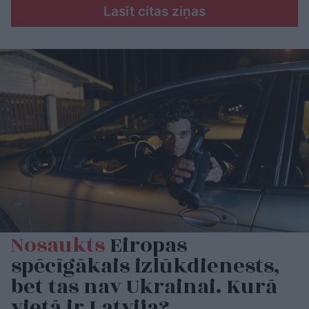
Lasīt citas ziņas
Nosaukts
Eiropas
spēcīgākais izlūkdienests,
bet tas nav Ukrainai. Kurā
vietā ir Latvija?