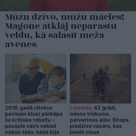
Mūžu dzīvo, mūžu mācies!
Magone atklāj neparastu
veidu, kā salasīt meža
avenes
2018. gadā cilvēce
Liesmas,
42 grādi,
pavisam klusi pārkāpa
ūdens trūkums,
šo kritisko robežu –
patvertnes alās: Eiropa
pasaule vairs nekad
piedzīvo vasaru, kas
nebūs tāda, kāda bija
biedē visus