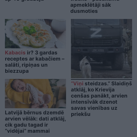
apmeklētāji sāk
dusmoties
Kabacis
ir? 3 gardas
receptes ar kabačiem –
salāti, ripiņas un
biezzupa
“Viņi
steidzas.” Slaidiņš
atklāj, ko Krievija
cenšas panākt, arvien
intensīvāk dzenot
savas vienības uz
Latvijā bērnus dzemdē
priekšu
arvien vēlāk: dati atklāj,
cik gadu tagad ir
“vidējai” mammai