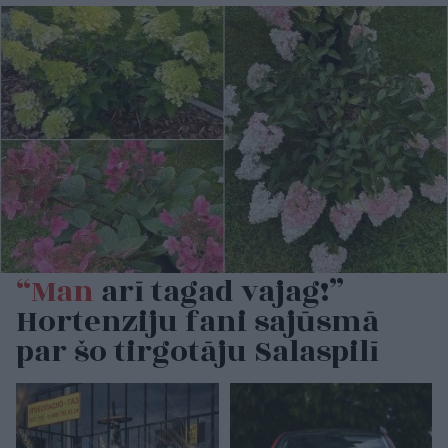
“Man
arī tagad vajag!”
Hortenziju fani sajūsmā
par šo tirgotāju Salaspilī