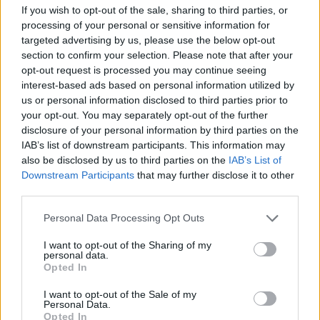
Miris
rokmūzikas
Pircēji
pie cenu zīmes
If you wish to opt-out of the sale, sharing to third parties, or
pētnieks un mūzikas
kasa galvu –
processing of your personal or sensitive information for
apskatnieks Klāss
matemātika uz brīdi
targeted advertising by us, please use the below opt-out
Vāvere
laikam pārstājusi
section to confirm your selection. Please note that after your
darboties
opt-out request is processed you may continue seeing
interest-based ads based on personal information utilized by
us or personal information disclosed to third parties prior to
your opt-out. You may separately opt-out of the further
disclosure of your personal information by third parties on the
IAB’s list of downstream participants. This information may
also be disclosed by us to third parties on the
IAB’s List of
Downstream Participants
that may further disclose it to other
third parties.
Please note that this website/app uses one or more Google
Personal Data Processing Opt Outs
services and may gather and store information including but
not limited to your visit or usage behaviour. You may click to
I want to opt-out of the Sharing of my
personal data.
grant or deny consent to Google and its third-party tags to
Opted In
use your data for below specified purposes in below Google
Pamēģini
šo pirms
consent section.
I want to opt-out of the Sale of my
gulētiešanas, un iemigsi tik
Personal Data.
Opted In