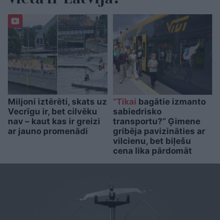
Miljoni iztērēti, skats uz
“Tikai
bagātie izmanto
Vecrīgu ir, bet cilvēku
sabiedrisko
nav – kaut kas ir greizi
transportu?” Ģimene
ar jauno promenādi
gribēja pavizināties ar
vilcienu, bet biļešu
cena lika pārdomāt