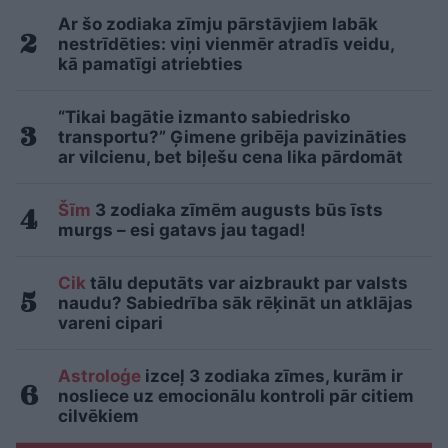
Ar šo zodiaka zīmju pārstāvjiem labāk
nestrīdēties: viņi vienmēr atradīs veidu,
kā pamatīgi atriebties
“Tikai bagātie izmanto sabiedrisko
transportu?” Ģimene gribēja pavizināties
ar vilcienu, bet biļešu cena lika pārdomāt
Šīm
3 zodiaka zīmēm augusts būs īsts
murgs – esi gatavs jau tagad!
Cik
tālu deputāts var aizbraukt par valsts
naudu? Sabiedrība sāk rēķināt un atklājas
vareni cipari
Astroloģe
izceļ 3 zodiaka zīmes, kurām ir
nosliece uz emocionālu kontroli pār citiem
cilvēkiem