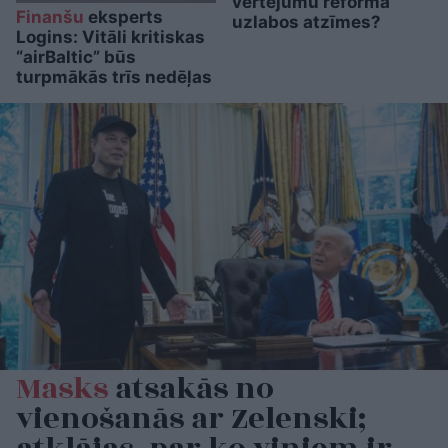
vērtējumu reforma
Finanšu
eksperts
uzlabos atzīmes?
Logins: Vitāli kritiskas
“airBaltic” būs
turpmākās trīs nedēļas
Masks
atsakās no
vienošanās ar Zelenski;