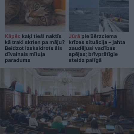
Kāpēc
kaķi tieši naktīs
Jūrā
pie Bērzciema
kā traki skrien pa māju?
krīzes situācija – jahta
Beidzot izskaidrots šis
zaudējusi vadības
dīvainais mīluļa
spējas; brīvprātīgie
paradums
steidz palīgā