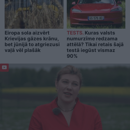
Eiropa sola aizvērt
TESTS.
Kuras valsts
Krievijas gāzes krānu,
numurzīme redzama
bet jūnijā to atgriezusi
attēlā? Tikai retais šajā
vaļā vēl plašāk
testā iegūst vismaz
90%