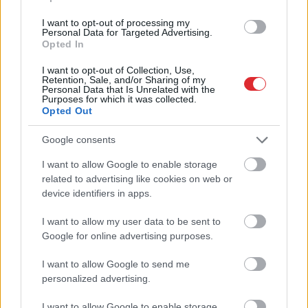
ātri, cik noguris bērns: 8
ieteikumi ātrākai
I want to opt-out of processing my
Personal Data for Targeted Advertising.
aizmigšanai
Opted In
I want to opt-out of Collection, Use,
Retention, Sale, and/or Sharing of my
Personal Data that Is Unrelated with the
Purposes for which it was collected.
Opted Out
Google consents
I want to allow Google to enable storage
Atcelt
Ziņot
related to advertising like cookies on web or
Nosaukti
nāvējošākie
VIDEO.
“Cilvēku
device identifiers in apps.
automobiļi uz ceļiem:
medības” Hersonā:
turam īkšķus, lai
Krievijas drons uz ielas
I want to allow my user data to be sent to
neatrodi sarakstā savu
mērķtiecīgi vajā un
Google for online advertising purposes.
auto
uzbrūk tirgotājam
I want to allow Google to send me
personalized advertising.
I want to allow Google to enable storage