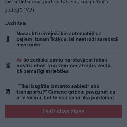
metamfetamīns, portāls LA.lv uzzināja Valsts
policijā (VP).
LASĪTĀKIE
Nosaukti nāvējošākie automobiļi uz
ceļiem: turam īkšķus, lai neatrodi sarakstā
savu auto
Ar
šo zodiaka zīmju pārstāvjiem labāk
nestrīdēties: viņi vienmēr atradīs veidu,
kā pamatīgi atriebties
“Tikai bagātie izmanto sabiedrisko
transportu?” Ģimene gribēja pavizināties
ar vilcienu, bet biļešu cena lika pārdomāt
Lasīt citas ziņas