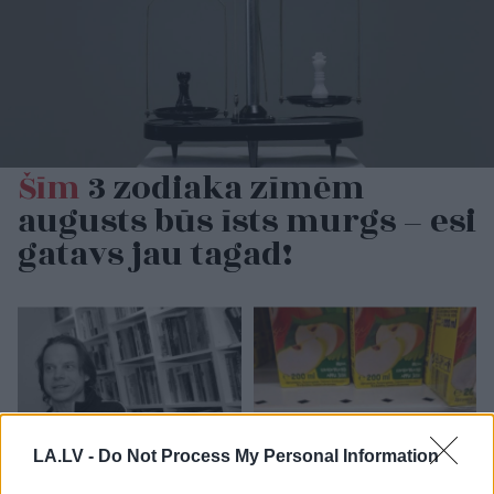
Šīm
3 zodiaka zīmēm
augusts būs īsts murgs – esi
gatavs jau tagad!
LA.LV -
Do Not Process My Personal Information