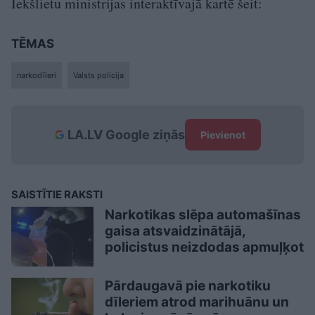
Iekšlietu ministrijas interaktīvajā kartē šeit:
TĒMAS
narkodīleri
Valsts policija
LA.LV Google ziņās
Pievienot
SAISTĪTIE RAKSTI
Narkotikas slēpa automašīnas
gaisa atsvaidzinātājā,
policistus neizdodas apmuļķot
Pārdaugavā pie narkotiku
dīleriem atrod marihuānu un