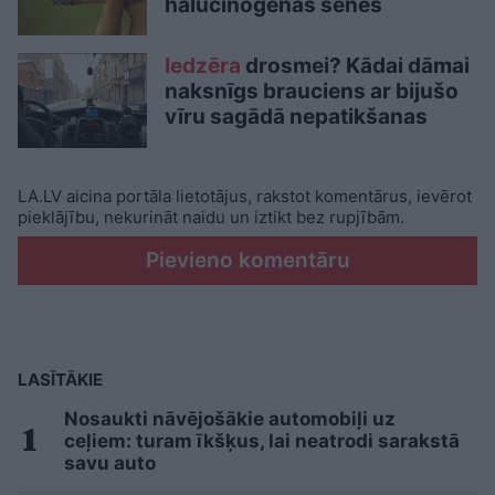
halucinogēnās sēnes
Iedzēra
drosmei? Kādai dāmai
naksnīgs brauciens ar bijušo
vīru sagādā nepatikšanas
LA.LV aicina portāla lietotājus, rakstot komentārus, ievērot
pieklājību, nekurināt naidu un iztikt bez rupjībām.
Pievieno komentāru
LASĪTĀKIE
Nosaukti nāvējošākie automobiļi uz
ceļiem: turam īkšķus, lai neatrodi sarakstā
savu auto