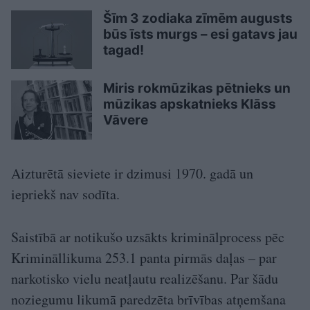
Šīm 3 zodiaka zīmēm augusts
būs īsts murgs – esi gatavs jau
tagad!
Miris rokmūzikas pētnieks un
mūzikas apskatnieks Klāss
Vāvere
Aizturētā sieviete ir dzimusi 1970. gadā un
iepriekš nav sodīta.
Saistībā ar notikušo uzsākts kriminālprocess pēc
Krimināllikuma 253.1 panta pirmās daļas – par
narkotisko vielu neatļautu realizēšanu. Par šādu
noziegumu likumā paredzēta brīvības atņemšana