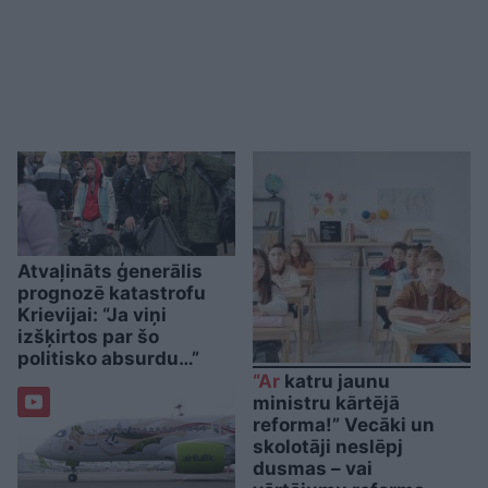
Atvaļināts ģenerālis
prognozē katastrofu
Krievijai: “Ja viņi
izšķirtos par šo
politisko absurdu…”
“Ar
katru jaunu
ministru kārtējā
reforma!” Vecāki un
skolotāji neslēpj
dusmas – vai