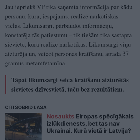
Jau iepriekš VP tika saņemta informācija par kādu
personu, kura, iespējams, realizē narkotiskās
vielas. Likumsargi, pārbaudot informāciju,
konstatēja tās patiesumu – tik tiešām tika sastapta
sieviete, kura realizē narkotikas. Likumsargi viņu
aizturēja un, veicot personas kratīšanu, atrada 37
gramus metamfetamīna.
Tāpat likumsargi veica kratīšanu aizturētās
sievietes dzīvesvietā, taču bez rezultātiem.
CITI ŠOBRĪD LASA
Nosaukts
Eiropas spēcīgākais
izlūkdienests, bet tas nav
Ukrainai. Kurā vietā ir Latvija?