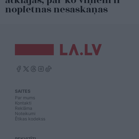
atklājas, par ko viņiem ir
nopietnas nesaskaņas
SAITES
Par mums
Kontakti
Reklāma
Noteikumi
Ētikas kodekss
REKVIZĪTI