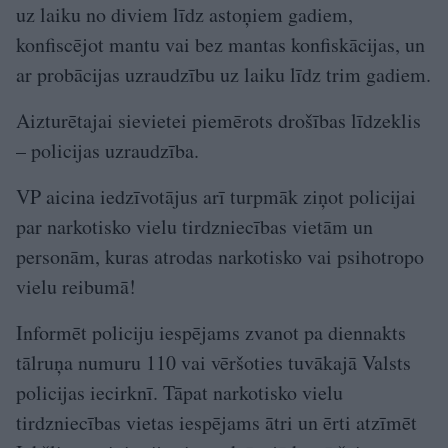
uz laiku no diviem līdz astoņiem gadiem,
konfiscējot mantu vai bez mantas konfiskācijas, un
ar probācijas uzraudzību uz laiku līdz trim gadiem.
Aizturētajai sievietei piemērots drošības līdzeklis
– policijas uzraudzība.
VP aicina iedzīvotājus arī turpmāk ziņot policijai
par narkotisko vielu tirdzniecības vietām un
personām, kuras atrodas narkotisko vai psihotropo
vielu reibumā!
Informēt policiju iespējams zvanot pa diennakts
tālruņa numuru 110 vai vēršoties tuvākajā Valsts
policijas iecirknī. Tāpat narkotisko vielu
tirdzniecības vietas iespējams ātri un ērti atzīmēt