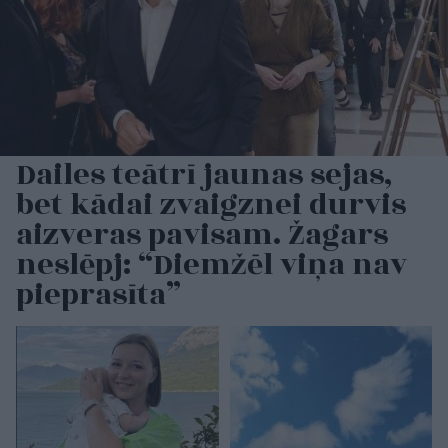
Dailes teātrī jaunas sejas,
bet kādai zvaigznei durvis
aizveras pavisam. Žagars
neslēpj: “Diemžēl viņa nav
pieprasīta”