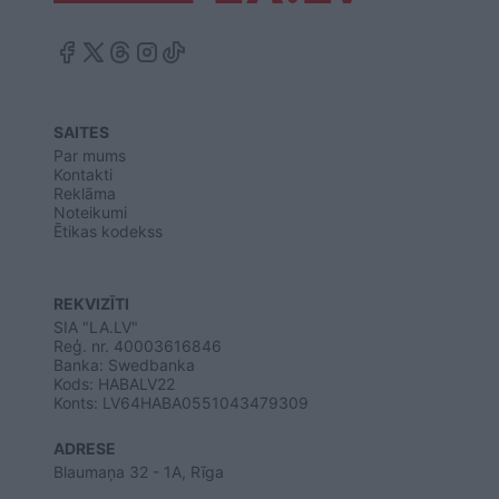
SAITES
Par mums
Kontakti
Reklāma
Noteikumi
Ētikas kodekss
REKVIZĪTI
SIA "LA.LV"
Reģ. nr. 40003616846
Banka: Swedbanka
Kods: HABALV22
Konts: LV64HABA0551043479309
ADRESE
Blaumaņa 32 - 1A, Rīga