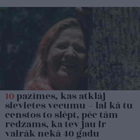
10
pazīmes, kas atklāj
sievietes vecumu – lai kā tu
censtos to slēpt, pēc tām
redzams, ka tev jau ir
vairāk nekā 40 gadu