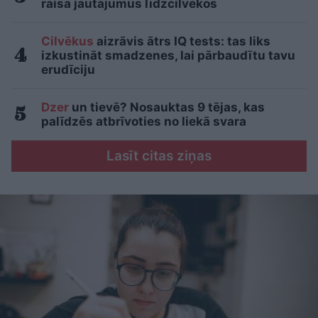
raisa jautājumus līdzcilvēkos
Cilvēkus
aizrāvis ātrs IQ tests: tas liks
izkustināt smadzenes, lai pārbaudītu tavu
erudīciju
Dzer
un tievē? Nosauktas 9 tējas, kas
palīdzēs atbrīvoties no liekā svara
Lasīt citas ziņas