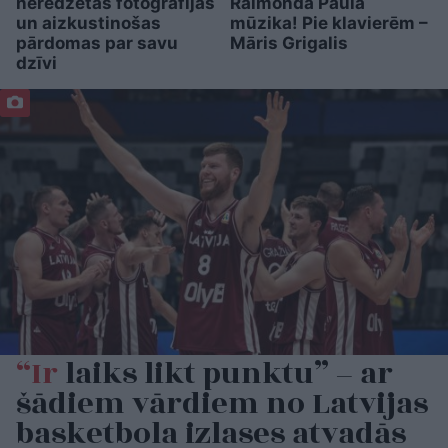
neredzētas fotogrāfijas
Raimonda Paula
un aizkustinošas
mūzika! Pie klavierēm –
pārdomas par savu
Māris Grigalis
dzīvi
“Ir
laiks likt punktu” – ar
šādiem vārdiem no Latvijas
basketbola izlases atvadās