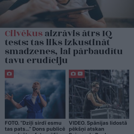
Cilvēkus
aizrāvis ātrs IQ
tests: tas liks izkustināt
smadzenes, lai pārbaudītu
tavu erudīciju
FOTO. “Dziļi sirdī esmu
VIDEO. Spānijas lidostā
tas pats…” Dons publicē
pēkšņi atskan