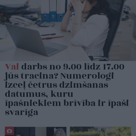
Vai
darbs no 9.00 līdz 17.00
jūs tracina? Numerologi
izceļ četrus dzimšanas
datumus, kuru
īpašniekiem brīvība ir īpaši
svarīga