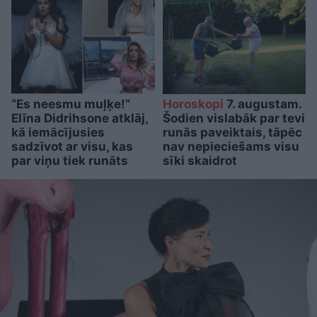
“Es neesmu muļķe!”
Horoskopi
7. augustam.
Elīna Didrihsone atklāj,
Šodien vislabāk par tevi
kā iemācījusies
runās paveiktais, tāpēc
sadzīvot ar visu, kas
nav nepieciešams visu
par viņu tiek runāts
sīki skaidrot