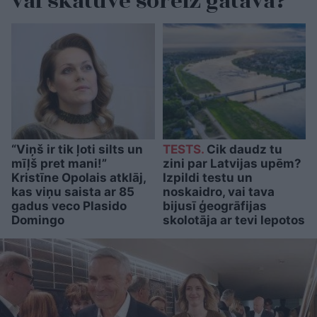
vai skatuve šoreiz gatava?
“Viņš ir tik ļoti silts un
TESTS.
Cik daudz tu
mīļš pret mani!”
zini par Latvijas upēm?
Kristīne Opolais atklāj,
Izpildi testu un
kas viņu saista ar 85
noskaidro, vai tava
gadus veco Plasido
bijusī ģeogrāfijas
Domingo
skolotāja ar tevi lepotos