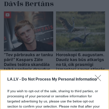
Dāvis Bertāns
“Tev pārbrauks ar tanku
Horoskopi 6. augustam.
pāri!” Kaspars Zāle
Daudz kas būs atkarīgs
Dailes teātra skandāla
no tā, cik prasmīgi
laikā saņēmis draudus
izmantosi savas stiprās
puses
LA.LV -
Do Not Process My Personal Information
If you wish to opt-out of the sale, sharing to third parties, or
processing of your personal or sensitive information for
targeted advertising by us, please use the below opt-out
section to confirm your selection. Please note that after your