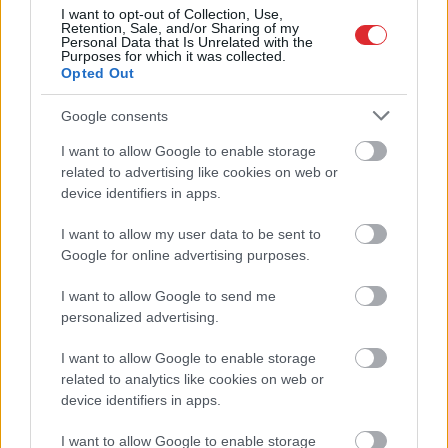
I want to opt-out of Collection, Use,
Retention, Sale, and/or Sharing of my
TESTS.
Tikai cilvēki ar
Ceļojums atcelts, bet
Personal Data that Is Unrelated with the
laucinieka DNS spēs
naudas nav – tūrisma
Purposes for which it was collected.
Opted Out
iegūt 80% šajā lauku
operatora “Digitours”
gudrību testā
klienti nonākuši
neapskaužamā
Google consents
situācijā
I want to allow Google to enable storage
Atcelt
Ziņot
related to advertising like cookies on web or
device identifiers in apps.
I want to allow my user data to be sent to
Google for online advertising purposes.
I want to allow Google to send me
personalized advertising.
I want to allow Google to enable storage
related to analytics like cookies on web or
device identifiers in apps.
“Viņiem visa dzīve bija
I want to allow Google to enable storage