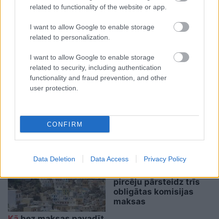
related to functionality of the website or app.
priekšā!” Bauskas novadā
nošauto suņu saimnieks
I want to allow Google to enable storage
tiesā nespēj valdīt asaras
related to personalization.
I want to allow Google to enable storage
related to security, including authentication
functionality and fraud prevention, and other
user protection.
“Kurš viņus fenderē?”
Pircēji pamanījuši, ka
CONFIRM
Latvijas veikalos zog
pavisam neparastu
lietu
Data Deletion
Data Access
Privacy Policy
Biļete
maksā 89 eiro,
bet pie kases jau 96,51:
pircēju pārsteidz trīs
obligātas komisijas
maksas
Kā
bez maksas pavadīt