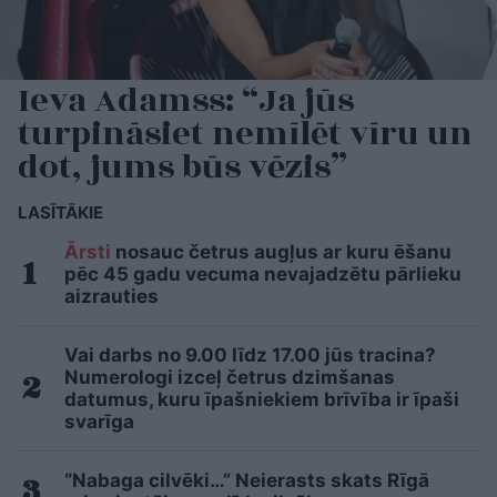
Ieva Adamss: “Ja jūs
turpināsiet nemīlēt vīru un
dot, jums būs vēzis”
LASĪTĀKIE
Ārsti
nosauc četrus augļus ar kuru ēšanu
pēc 45 gadu vecuma nevajadzētu pārlieku
aizrauties
Vai darbs no 9.00 līdz 17.00 jūs tracina?
Numerologi izceļ četrus dzimšanas
datumus, kuru īpašniekiem brīvība ir īpaši
svarīga
“Nabaga cilvēki…” Neierasts skats Rīgā