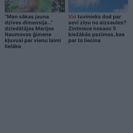
“Man sākas jauna
Vai
tuvinieks dod par
dzīves dimensija…”
sevi ziņu no aizsaules?
dziedātājas Marijas
Zintniece nosauc 5
Naumovas ģimene
biežākās pazīmes, kas
kļuvusi par vienu laimi
par to liecina
lielāka