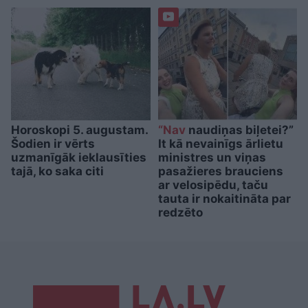
Horoskopi 5. augustam.
“Nav
naudiņas biļetei?”
Šodien ir vērts
It kā nevainīgs ārlietu
uzmanīgāk ieklausīties
ministres un viņas
tajā, ko saka citi
pasažieres brauciens
ar velosipēdu, taču
tauta ir nokaitināta par
redzēto