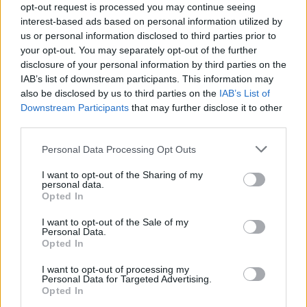
opt-out request is processed you may continue seeing
interest-based ads based on personal information utilized by
us or personal information disclosed to third parties prior to
your opt-out. You may separately opt-out of the further
disclosure of your personal information by third parties on the
IAB’s list of downstream participants. This information may
also be disclosed by us to third parties on the
IAB’s List of
Downstream Participants
that may further disclose it to other
Armands Puče: “Skaidrs, ka
third parties.
tas ir sarunāts “veikals”!
Please note that this website/app uses one or more Google
Personal Data Processing Opt Outs
Bet vai jūs domājat, ka visi
services and may gather and store information including but
not limited to your visit or usage behaviour. You may click to
I want to opt-out of the Sharing of my
Latvijā ir muļķi?”
personal data.
grant or deny consent to Google and its third-party tags to
Opted In
use your data for below specified purposes in below Google
consent section.
I want to opt-out of the Sale of my
Personal Data.
Opted In
I want to opt-out of processing my
Personal Data for Targeted Advertising.
Opted In