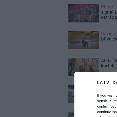
Kāpnes
signali
estrāde
Paziņo,
būvniek
Atklāj,
karteļa
LA.LV -
Do
Konkure
piemēro
If you wish 
sensitive in
confirm you
continue se
KNAB iz