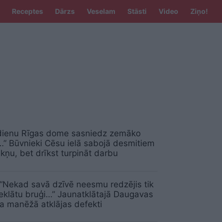
Receptes
Dārzs
Veselam
Stāsti
Video
Ziņo!
 dienu Rīgas dome sasniedz zemāko
” Būvnieki Cēsu ielā sabojā desmitiem
akņu, bet drīkst turpināt darbu
“Nekad savā dzīvē neesmu redzējis tik
ieklātu bruģi…” Jaunatklātajā Daugavas
a manēžā atklājas defekti