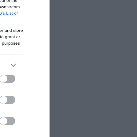
out of the
 downstream
B’s List of
er and store
to grant or
ed purposes