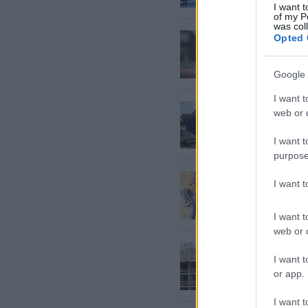
I want t
of my P
was col
Mazpils
Opted 
kādēļ u
Google 
I want t
Saeima
web or d
jāsnied
būvlau
I want t
purpose
Būvniek
I want 
iekārto
I want t
web or d
Gada
la
I want t
samaks
or app.
I want t