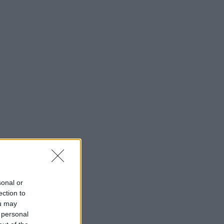
sonal or
ection to
ou may
 personal