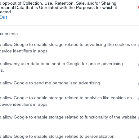
o opt-out of Collection, Use, Retention, Sale, and/or Sharing
ersonal Data that Is Unrelated with the Purposes for which it
lected.
ētās un lauku novados trūkst dzīvokļu:
Out
zņēmēji tur nebūvē jaunus namus?
Atcelt
Ziņot
consents
o allow Google to enable storage related to advertising like cookies on
lemj, kad vienotajā datubāzē būs
evice identifiers in apps.
z infomācija par strādājošajiem
kumos
o allow my user data to be sent to Google for online advertising
s.
i grib paātrināt ārvalstnieku darbā
to allow Google to send me personalized advertising.
šanu
o allow Google to enable storage related to analytics like cookies on
evice identifiers in apps.
ikā par 8,7% augusi strādnieku darba
o allow Google to enable storage related to functionality of the website
a būvniecībā
o allow Google to enable storage related to personalization.