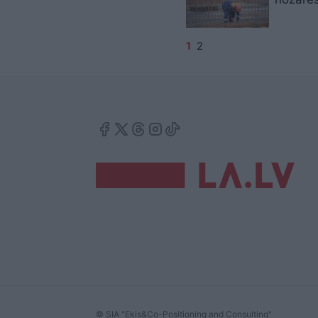
1
2
© SIA "Ekis&Co-Positioning and Consulting"