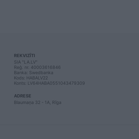
REKVIZĪTI
SIA "LA.LV"
Reģ. nr. 40003616846
Banka: Swedbanka
Kods: HABALV22
Konts: LV64HABA0551043479309
ADRESE
Blaumaņa 32 - 1A, Rīga