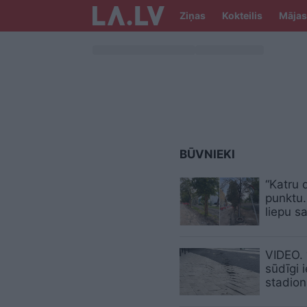
Ziņas
Kokteilis
Mājas
BŪVNIEKI
“Katru
punktu…
liepu s
VIDEO. 
sūdīgi 
stadion