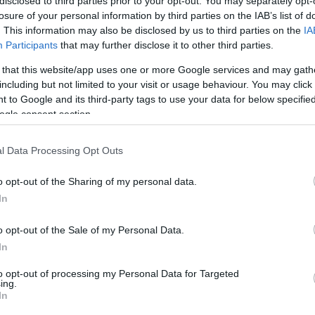
disclosed to third parties prior to your opt-out. You may separately opt-
lietu
losure of your personal information by third parties on the IAB’s list of
. This information may also be disclosed by us to third parties on the
IA
Participants
that may further disclose it to other third parties.
būvniekus, kas par 42,5 miljoniem eiro
 that this website/app uses one or more Google services and may gath
atiksmes pārvadu Sarkandaugavā
including but not limited to your visit or usage behaviour. You may click 
 to Google and its third-party tags to use your data for below specifi
ogle consent section.
i
Brasas pārvadu tramvaju satiksmei no
ra pagaidām vēl neslēgs
l Data Processing Opt Outs
o opt-out of the Sharing of my personal data.
In
sas lēmums LNB būvniecības lietā ir
s un nodokļu maksātāju interesēs
o opt-out of the Sale of my Personal Data.
In
to opt-out of processing my Personal Data for Targeted
oraida LNB būvnieku prasību par 12,1
ing.
 eiro piedziņu no valsts
In