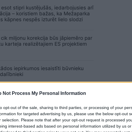
esot stipri kustējušās, iedarbojusies arī
zācija – koristiem bažas, ka Mežaparka
s kāpnes nespēs izturēt lielo slodzi
cik miljonu korekcija būs jāpiemēro par
u karteļa realizētajiem ES projektiem
 kādos iepirkumos iesaistīti būvnieku
 dalībnieki
 Not Process My Personal Information
nces padome būvnieku karteļa lietā
jusi vairāk nekā 16 miljonu eiro sodu
to opt-out of the sale, sharing to third parties, or processing of your per
formation for targeted advertising by us, please use the below opt-out s
r selection. Please note that after your opt-out request is processed y
eing interest-based ads based on personal information utilized by us or
beidzis tā dēvēto būvnieku karteļa