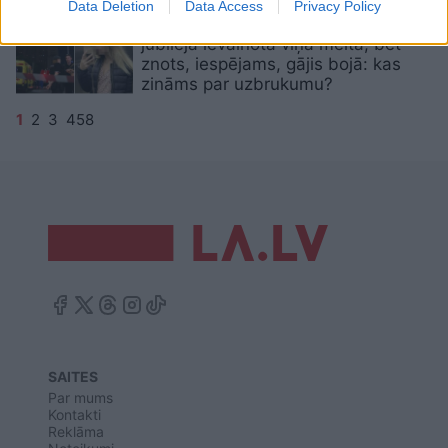
Data Deletion
Data Access
Privacy Policy
Sprādzienā
Krievijas ģenerāļa
jubilejā ievainota viņa meita, bet
znots, iespējams, gājis bojā: kas
zināms par uzbrukumu?
1
2
3
458
SAITES
Par mums
Kontakti
Reklāma