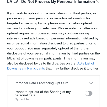
LA.LV -
Do Not Process My Personal Information
eskalāciju Eiropā
If you wish to opt-out of the sale, sharing to third parties, or
Specdienesti
pēdējā brīdī novērš
processing of your personal or sensitive information for
Krievijas plānotu atentātu pret
targeted advertising by us, please use the below opt-out
dronu ražotāju Eiropā
section to confirm your selection. Please note that after your
opt-out request is processed you may continue seeing
interest-based ads based on personal information utilized by
“Karstasinīgie
igauņi…” Lavrovs
us or personal information disclosed to third parties prior to
atkal draud Baltijas valstīm pēc
your opt-out. You may separately opt-out of the further
runām par NATO kodolatturēšanas
disclosure of your personal information by third parties on the
spēkiem
IAB’s list of downstream participants. This information may
also be disclosed by us to third parties on the
IAB’s List of
Downstream Participants
that may further disclose it to other
Maskavas
mērs pareģo Krievijai
third parties.
fatālu galu, ja vien Putins dos zaļo
gaismu vienam lēmumam
Please note that this website/app uses one or more Google
Personal Data Processing Opt Outs
services and may gather and store information including but
not limited to your visit or usage behaviour. You may click to
I want to opt-out of the Sharing of my
Vācijas
lidostā blakus Ukrainas
personal data.
grant or deny consent to Google and its third-party tags to
lidmašīnai nokritis ar sprāgstvielām
Opted In
use your data for below specified purposes in below Google
aprīkots drons
consent section.