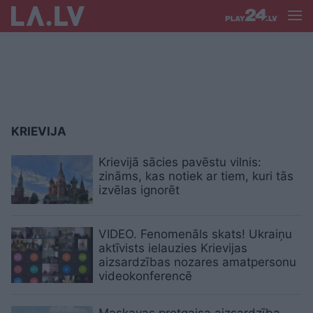
KRIEVIJA
Krievijā sācies pavēstu vilnis:
zināms, kas notiek ar tiem, kuri tās
izvēlas ignorēt
VIDEO. Fenomenāls skats! Ukraiņu
aktīvists ielauzies Krievijas
aizsardzības nozares amatpersonu
videokonferencē
Maskavas pretgaisa aizsardzība