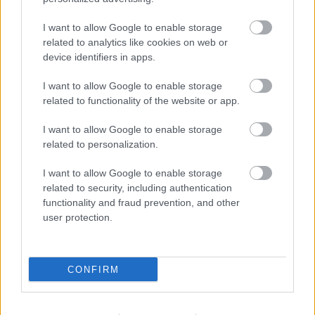
I want to allow Google to enable storage
Šīs valstis kļuvušas par piemēru
related to analytics like cookies on web or
visai NATO – Latvijas vārds
device identifiers in apps.
publikācijā izskan īpaši glaimojošā
kontekstā
I want to allow Google to enable storage
related to functionality of the website or app.
Putina impērijā parādās plaisas:
Krievijas elite sāk nervozēt par karu
I want to allow Google to enable storage
Ukrainā
related to personalization.
I want to allow Google to enable storage
Izgāšanās Krievijas pretgaisa
related to security, including authentication
aizsardzībai: drona notriekšana virs
functionality and fraud prevention, and other
pludmales atstāj šausmīgas sekas
user protection.
“Tiklīdz man iedos rokās ieroci,”
CONFIRM
Krievijā briest jauna mobilizācija,
taču Kremlim tā var dārgi maksāt