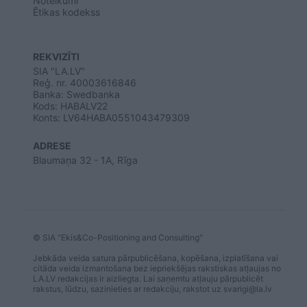
Noteikumi
Ētikas kodekss
REKVIZĪTI
SIA "LA.LV"
Reģ. nr. 40003616846
Banka: Swedbanka
Kods: HABALV22
Konts: LV64HABA0551043479309
ADRESE
Blaumaņa 32 - 1A, Rīga
© SIA "Ekis&Co-Positioning and Consulting"
Jebkāda veida satura pārpublicēšana, kopēšana, izplatīšana vai
citāda veida izmantošana bez iepriekšējas rakstiskas atļaujas no
LA.LV redakcijas ir aizliegta. Lai saņemtu atļauju pārpublicēt
rakstus, lūdzu, sazinieties ar redakciju, rakstot uz
svarigi@la.lv