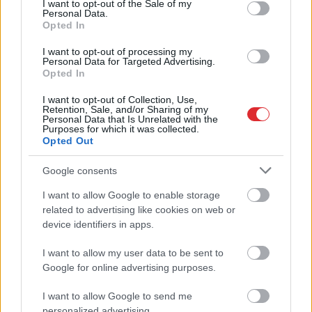
I want to opt-out of the Sale of my
Personal Data.
Opted In
NATO austrumu flangs gatavojas
sadursmei ar Krieviju: Putinam var
I want to opt-out of processing my
būt nepieciešams vēl viens
Personal Data for Targeted Advertising.
Opted In
“uzvarēts” karš pirms nākamajām
vēlēšanām
I want to opt-out of Collection, Use,
Retention, Sale, and/or Sharing of my
Personal Data that Is Unrelated with the
Aizkulišu
diplomātija turpinās:
Purposes for which it was collected.
atklājas jaunas slepenas Eiropas un
Opted Out
Krievijas sarunas par Ukrainu
Google consents
I want to allow Google to enable storage
Atcelt
Ziņot
No
Putina neaizbēgsi arī ārzemēs –
related to advertising like cookies on web or
Krievijā pieņemts likums, kas
pamatīgi ierobežos aizbraukušo
device identifiers in apps.
dzīvi
I want to allow my user data to be sent to
Google for online advertising purposes.
Slaktiņš okupētajā Krimā: krievu
karavīrs atklāj uguni pret savējiem
I want to allow Google to send me
un nogalina mierīgos iedzīvotājus
personalized advertising.