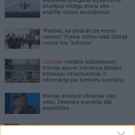
izturējusi milzīgu dronu vilni –
analītiķi izdara secinājumus
“Paldies, ka atnācāt pie mums
ciemos!” Putina vizītes laikā Sibīrijā
noticis īsts “brīnums”
Lietuvas
militārie izlūkdienesti:
Krievija apsver triecienus Baltijas
kritiskajai infrastruktūrai, ir
informācija par konkrētu scenāriju
Krievija atradusi Ukrainas vājo
vietu: Zelenska scenārijs sāk
piepildīties
“Šis
ir pavisam cita līmeņa drauds!”
Eksperti brīdina par bīstamu