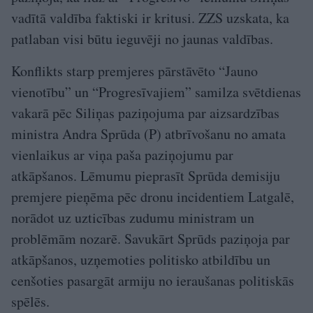
vadītā valdība faktiski ir kritusi. ZZS uzskata, ka
patlaban visi būtu ieguvēji no jaunas valdības.
Konflikts starp premjeres pārstāvēto “Jauno
vienotību” un “Progresīvajiem” samilza svētdienas
vakarā pēc Siliņas paziņojuma par aizsardzības
ministra Andra Sprūda (P) atbrīvošanu no amata
vienlaikus ar viņa paša paziņojumu par
atkāpšanos. Lēmumu pieprasīt Sprūda demisiju
premjere pieņēma pēc dronu incidentiem Latgalē,
norādot uz uzticības zudumu ministram un
problēmām nozarē. Savukārt Sprūds paziņoja par
atkāpšanos, uzņemoties politisko atbildību un
cenšoties pasargāt armiju no ieraušanas politiskās
spēlēs.