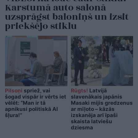
Karstumā auto salonā
uzsprāgst baloniņš un izsit
priekšējo stiklu
Pilsoņi
spriež, vai
Rūgts!
Latvijā
šogad vispār ir vērts iet
slavenākais japānis
vēlēt: “Man ir tā
Masaki mijis gredzenus
apnikusi politiskā AI
ar mīļoto – kāzās
šļura!”
izskanēja arī īpaši
skaista latviešu
dziesma