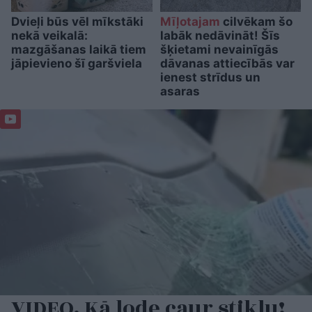
Dvieļi būs vēl mīkstāki
Mīļotajam
cilvēkam šo
nekā veikalā:
labāk nedāvināt! Šīs
mazgāšanas laikā tiem
šķietami nevainīgās
jāpievieno šī garšviela
dāvanas attiecībās var
ienest strīdus un
asaras
VIDEO. Kā lode caur stiklu!