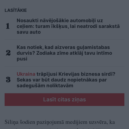
LASĪTĀKIE
Nosaukti nāvējošākie automobiļi uz
ceļiem: turam īkšķus, lai neatrodi sarakstā
savu auto
Kas notiek, kad aizveras guļamistabas
durvis? Zodiaka zīme atklāj tavu intīmo
pusi
Ukraina
trāpījusi Krievijas biznesa sirdī?
Sekas var būt daudz nopietnākas par
sadegušām noliktavām
Lasīt citas ziņas
Siliņa šodien paziņojumā medijiem uzsvēra, ka