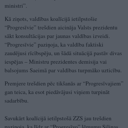
ministri”.
Kā ziņots, valdības koalīcijā ietilpstošie
“Progresīvie” trešdien aicināja Valsts prezidentu
sākt konsultācijas par jaunas valdības izveidi.
“Progresīvie” paziņoja, ka valdība faktiski
zaudējusi rīcībspēju, un šādā situācijā pastāv divas
iespējas – Ministru prezidentes demisija vai
balsojums Saeimā par valdības turpmāko uzticību.
Premjere trešdien pēc tikšanās ar “Progresīvajiem”
gan teica, ka esot piedāvājusi viņiem turpināt
sadarbību.
Savukārt koalīcijā ietilpstošā ZZS jau trešdien
paziņoja, ka līdz ar “Progresīvo” lēmumu Siliņas