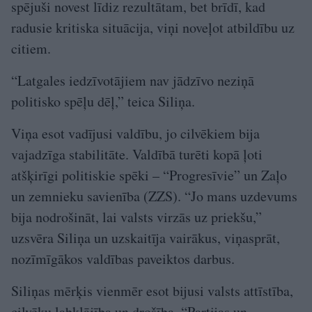
spējuši novest līdiz rezultātam, bet brīdī, kad
radusie kritiska situācija, viņi noveļot atbildību uz
citiem.
“Latgales iedzīvotājiem nav jādzīvo neziņā
politisko spēļu dēļ,” teica Siliņa.
Viņa esot vadījusi valdību, jo cilvēkiem bija
vajadzīga stabilitāte. Valdībā turēti kopā ļoti
atšķirīgi politiskie spēki – “Progresīvie” un Zaļo
un zemnieku savienība (ZZS). “Jo mans uzdevums
bija nodrošināt, lai valsts virzās uz priekšu,”
uzsvēra Siliņa un uzskaitīja vairākus, viņasprāt,
nozīmīgākos valdības paveiktos darbus.
Siliņas mērķis vienmēr esot bijusi valsts attīstība,
cilvēku labklājība un drošība. “Partijas un