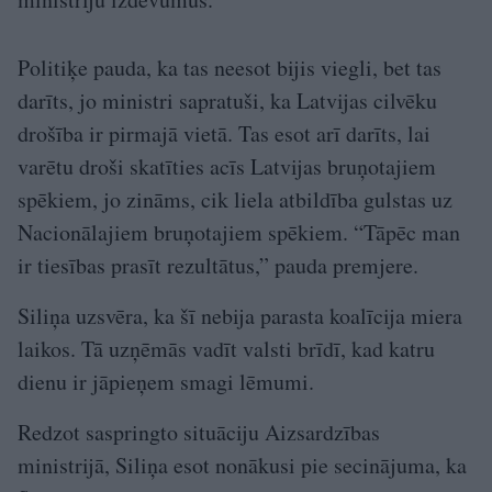
Politiķe pauda, ka tas neesot bijis viegli, bet tas
darīts, jo ministri sapratuši, ka Latvijas cilvēku
drošība ir pirmajā vietā. Tas esot arī darīts, lai
varētu droši skatīties acīs Latvijas bruņotajiem
spēkiem, jo zināms, cik liela atbildība gulstas uz
Nacionālajiem bruņotajiem spēkiem. “Tāpēc man
ir tiesības prasīt rezultātus,” pauda premjere.
Siliņa uzsvēra, ka šī nebija parasta koalīcija miera
laikos. Tā uzņēmās vadīt valsti brīdī, kad katru
dienu ir jāpieņem smagi lēmumi.
Redzot saspringto situāciju Aizsardzības
ministrijā, Siliņa esot nonākusi pie secinājuma, ka