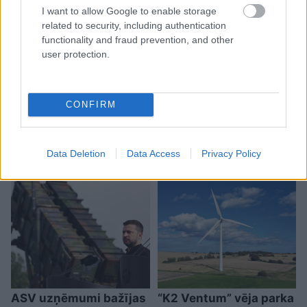
I want to allow Google to enable storage
related to security, including authentication
functionality and fraud prevention, and other
user protection.
TESTS. Vai tu esi gudrāks
CONFIRM
par ChatGPT? 99% cilvēku
“iesprūst” 5. jautājumā
Data Deletion
Data Access
Privacy Policy
ASV uzņēmumi bažījas
“K2 Ventum” vēja parka