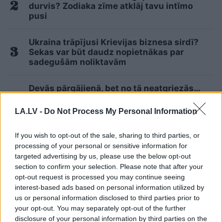
durvis? Zodiaka zīme atklāj tavu intīmo
pusi
Ukraina trāpījusi Krievijas biznesa sirdī?
Sekas var būt daudz nopietnākas par
sadegušām noliktavām
Devās pārgājienā, bet no tā neatgriezās…
Atklājas jaunas detaļas par Klāsa Vāveres
pēdējām dzīves dienām
LA.LV -
Do Not Process My Personal Information
“Izlīda
ārā velniņš” – Kulbergam sanācis
If you wish to opt-out of the sale, sharing to third parties, or
visai neveikls kašķis ar žurnālistu Ivo
processing of your personal or sensitive information for
Leitānu
targeted advertising by us, please use the below opt-out
section to confirm your selection. Please note that after your
opt-out request is processed you may continue seeing
“Šausmās gribas noskurināties!” Pircējs
interest-based ads based on personal information utilized by
veikalā uzvelkas par citu pircēju uzvedību
us or personal information disclosed to third parties prior to
pie bulciņu stenda
your opt-out. You may separately opt-out of the further
disclosure of your personal information by third parties on the