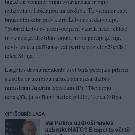
tagad un vienmēr viņai svarīgākais ir bijis
iedzīvotāju labklājība un drošība. Tā vienmēr esot
bijusi atbildība pret katru Latvijas iedzīvotāju.
“Šobrīd Latvijas iedzīvotājiem vairāk nekā jebkad
ir vajadzīga drošības sajūta nevis partiju ķīviņi,
nevis amatu dalīšanas vai partiju pozicionēšanās,”
teica Siliņa.
Latgales dronu incidents esot bijis pēdējais piliens
saistībā ar uzticību agrākajam aizsardzības
ministram Andrim Sprūdam (P). “Nevarēju
nereaģēt, ja solījumi netiek pildīti,” teica Siliņa.
CITI ŠOBRĪD LASA
Vai Putins uzdrošināsies
uzbrukt NATO? Eksperts vērtē