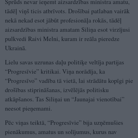
Sprūds nevar ieņemt aizsardzības ministra amatu,
tādēļ viņš ticis atbrīvots. Drošībai patlaban vairāk
nekā nekad esot jābūt profesionāļa rokās, tādēļ
aizsardzības ministra amatam Siliņa esot virzījusi
pulkvedi Raivi Melni, kuram ir reāla pieredze
Ukrainā.
Lielu savas uzrunas daļu politiķe veltīja partijas
“Progresīvie” kritikai. Viņa norādīja, ka
“Progresīvo” vadība tā vietā, lai strādātu kopīgi pie
drošības stiprināšanas, izvēlējās politisku
atkāpšanos. Tas Siliņai un “Jaunajai vienotībai”
neesot pieņemami.
Pēc viņas teiktā, “Progresīvie” bija uzņēmušies
pienākumus, amatus un solījumus, kurus nav