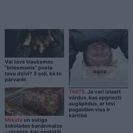
Vai tavs trauksmes
“briesmonis” posta
tavu dzīvi? 3 soļi, kā to
pārvarēt
TESTS.
Ja vari izlasīt
vārdus, kas apgriezti
augšpēdus, ar tevi
pagaidām viss ir
kārtībā
Mīksta
un sulīga
šokolādes banānmaize
– recepte, kas neatstāj