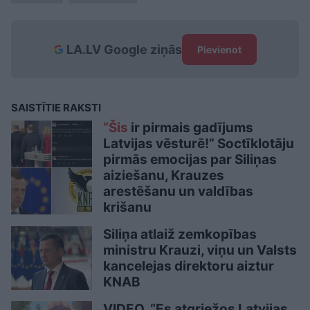
LA.LV Google ziņās
Pievienot
SAISTĪTIE RAKSTI
“Šis
ir pirmais gadījums
Latvijas vēsturē!” Soctīklotāju
pirmās emocijas par Siliņas
aiziešanu, Krauzes
arestēšanu un valdības
krišanu
Siliņa atlaiž zemkopības
ministru Krauzi, viņu un Valsts
kancelejas direktoru aiztur
KNAB
VIDEO. “Es atgriežos Latvijas