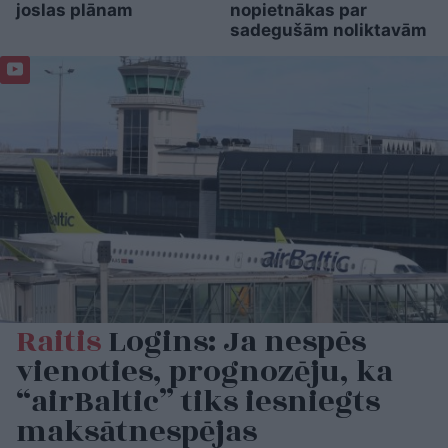
joslas plānam
nopietnākas par
sadegušām noliktavām
Raitis
Logins: Ja nespēs
vienoties, prognozēju, ka
“airBaltic” tiks iesniegts
maksātnespējas