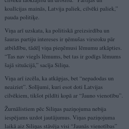
koalīcijas mainās, Latvija paliek, cilvēki paliek,”
pauda politiķe.
Viņa arī uzskata, ka politiskā greizsirdība un
šauras partiju intereses ir ņēmušas virsroku pār
atbildību, tādēļ viņa pieņēmusi lēmumu atkāpties.
“Tas nav viegls lēmums, bet tas ir godīgs lēmums
šajā situācijā,” sacīja Siliņa.
Viņa arī izcēla, ka atkāpjas, bet “nepadodas un
neaiziet”. Solījumi, kuri esot doti Latvijas
cilvēkiem, tikšot pildīti kopā ar “Jauno vienotību”.
Žurnālistiem pēc Siliņas paziņojuma nebija
iespējams uzdot jautājumus. Viņas paziņojuma
laikā aiz Siliņas stāvēja visi “Jaunās vienotības”