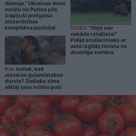
dūmoja.” Ukrainas droni
netālu no Putina pils
trāpījuši pretgaisa
aizsardzības
kompleksa pozīcijai
VIDEO.
“Viņš nav
nekāda rotaļlieta!”
Polijā aculiecinieks ar
auto izglābj tūristu no
dusmīga sumbra
Kas
notiek, kad
aizveras guļamistabas
durvis? Zodiaka zīme
atklāj tavu intīmo pusi