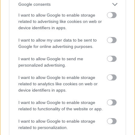
bulciņu stenda
Google consents
I want to allow Google to enable storage
Atcelt
Ziņot
related to advertising like cookies on web or
device identifiers in apps.
I want to allow my user data to be sent to
Google for online advertising purposes.
I want to allow Google to send me
personalized advertising.
“Izlīda ārā velniņš” –
Kārlis
Streips: “Tas
Kulbergam sanācis
būtu nozīmējis, ka
I want to allow Google to enable storage
visai neveikls kašķis ar
Tramps 2024. gadā
related to analytics like cookies on web or
žurnālistu Ivo Leitānu
kandidēt nedrīkstētu”
device identifiers in apps.
I want to allow Google to enable storage
related to functionality of the website or app.
I want to allow Google to enable storage
related to personalization.