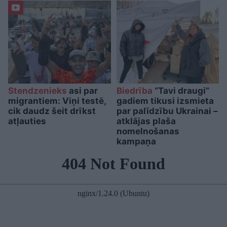
Stendzenieks
asi par
Biedrība
“Tavi draugi”
migrantiem: Viņi testē,
gadiem tikusi izsmieta
cik daudz šeit drīkst
par palīdzību Ukrainai –
atļauties
atklājas plaša
nomelnošanas
kampaņa