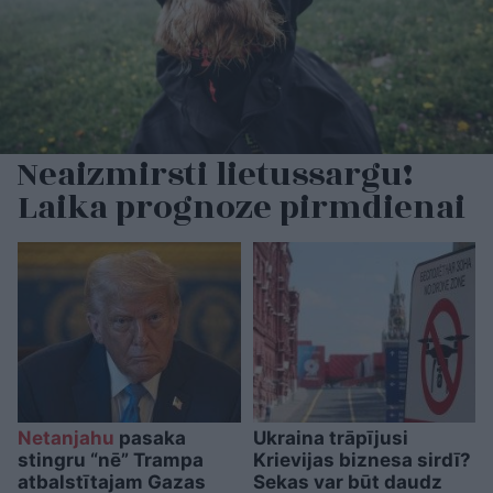
Neaizmirsti lietussargu!
Laika prognoze pirmdienai
Netanjahu
pasaka
Ukraina trāpījusi
stingru “nē” Trampa
Krievijas biznesa sirdī?
atbalstītajam Gazas
Sekas var būt daudz