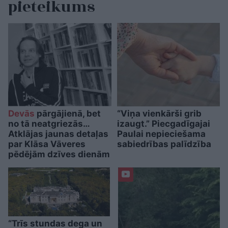
pieteikums
Devās
pārgājienā, bet
“Viņa vienkārši grib
no tā neatgriezās…
izaugt.” Piecgadīgajai
Atklājas jaunas detaļas
Paulai nepieciešama
par Klāsa Vāveres
sabiedrības palīdzība
pēdējām dzīves dienām
“Trīs stundas dega un