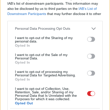
Lasīt citas ziņas
IAB’s list of downstream participants. This information may
also be disclosed by us to third parties on the
IAB’s List of
Downstream Participants
that may further disclose it to other
third parties.
Please note that this website/app uses one or more Google
Personal Data Processing Opt Outs
services and may gather and store information including but
not limited to your visit or usage behaviour. You may click to
I want to opt-out of the Sharing of my
personal data.
grant or deny consent to Google and its third-party tags to
Opted In
use your data for below specified purposes in below Google
consent section.
I want to opt-out of the Sale of my
Personal Data.
Opted In
I want to opt-out of processing my
Personal Data for Targeted Advertising.
Opted In
“Šausmās
gribas
noskurināties!” Pircējs
I want to opt-out of Collection, Use,
Retention, Sale, and/or Sharing of my
Personal Data that Is Unrelated with the
veikalā uzvelkas par citu
Purposes for which it was collected.
Opted Out
pircēju uzvedību pie