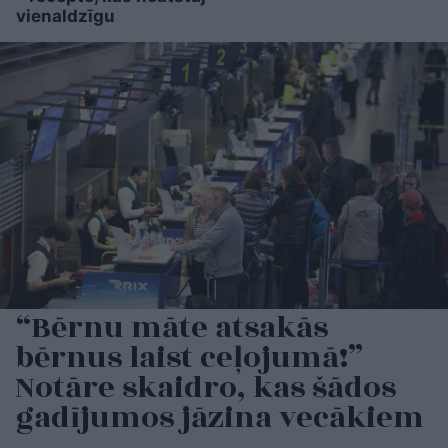
vienaldzīgu
“Bērnu māte atsakās
bērnus laist ceļojumā!”
Notāre skaidro, kas šādos
gadījumos jāzina vecākiem