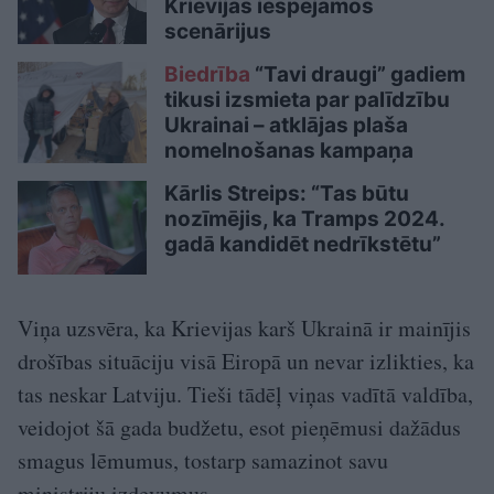
Krievijas iespējamos
scenārijus
Biedrība
“Tavi draugi” gadiem
tikusi izsmieta par palīdzību
Ukrainai – atklājas plaša
nomelnošanas kampaņa
Kārlis Streips: “Tas būtu
nozīmējis, ka Tramps 2024.
gadā kandidēt nedrīkstētu”
Viņa uzsvēra, ka Krievijas karš Ukrainā ir mainījis
drošības situāciju visā Eiropā un nevar izlikties, ka
tas neskar Latviju. Tieši tādēļ viņas vadītā valdība,
veidojot šā gada budžetu, esot pieņēmusi dažādus
smagus lēmumus, tostarp samazinot savu
ministriju izdevumus.