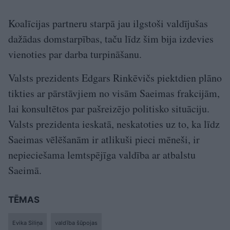
Koalīcijas partneru starpā jau ilgstoši valdījušas
dažādas domstarpības, taču līdz šim bija izdevies
vienoties par darba turpināšanu.
Valsts prezidents Edgars Rinkēvičs piektdien plāno
tikties ar pārstāvjiem no visām Saeimas frakcijām,
lai konsultētos par pašreizējo politisko situāciju.
Valsts prezidenta ieskatā, neskatoties uz to, ka līdz
Saeimas vēlēšanām ir atlikuši pieci mēneši, ir
nepieciešama lemtspējīga valdība ar atbalstu
Saeimā.
TĒMAS
Evika Siliņa
valdība šūpojas