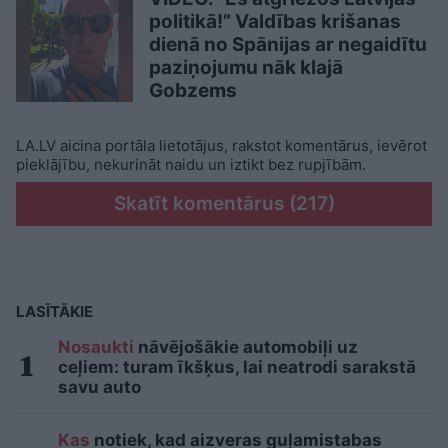
politikā!” Valdības krišanas
dienā no Spānijas ar negaidītu
paziņojumu nāk klajā
Gobzems
LA.LV aicina portāla lietotājus, rakstot komentārus, ievērot
pieklājību, nekurināt naidu un iztikt bez rupjībām.
Skatīt komentārus (217)
LASĪTĀKIE
Nosaukti
nāvējošākie automobiļi uz
ceļiem: turam īkšķus, lai neatrodi sarakstā
savu auto
Kas
notiek, kad aizveras guļamistabas