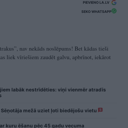
PIEVIENO LA.LV
SEKO WHATSAPP
“trakus”, nav nekāds noslēpums! Bet kādas tieši
 kas liek vīriešiem zaudēt galvu, apbrīnot, iekārot
jiem labāk nestrīdēties: viņi vienmēr atradīs
s
 Sēņotāja mežā uziet ļoti biedējošu vietu
5
 ar kuru ēšanu pēc 45 gadu vecuma