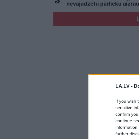
nevajadzētu pārlieku aizrau
LA.LV -
Do
If you wish 
sensitive in
confirm you
continue se
information 
further disc