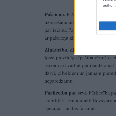
authenti
Pašcieņa.
Pašcieņa nozīmē savas v
uzturēšanu un atteikšanos no kom
pārliecību. Pašcieņa nozīmē, ka si
ar pašcieņu zina savu vērtību, iztu
Ziņkārība.
Ziņkārība ir ne tikai 
īpaši pievilcīga īpašība vīriešu acī
reizēm arī varbūt par daudz zināt –
dzīvi, cilvēkiem un jaunām piered
neparedzamu.
Pārliecība par sevi.
Pārliecība pa
stabilitāti. Emocionāli līdzsvarot
spēcīga – un tas fascinē.