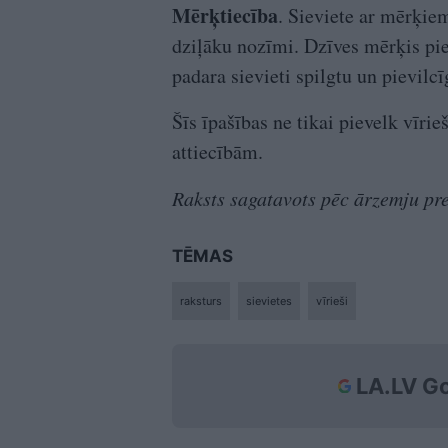
Mērķtiecība
. Sieviete ar mērķie
dziļāku nozīmi. Dzīves mērķis pie
padara sievieti spilgtu un pievilcī
Šīs īpašības ne tikai pievelk vīri
attiecībām.
Raksts sagatavots pēc ārzemju pr
TĒMAS
raksturs
sievietes
vīrieši
LA.LV Go