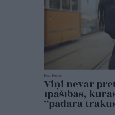
Foto: Pexels
Viņi nevar pret
īpašības, kuras
“padara traku