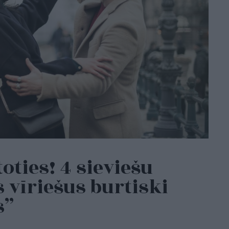
oties! 4 sieviešu
 vīriešus burtiski
s”