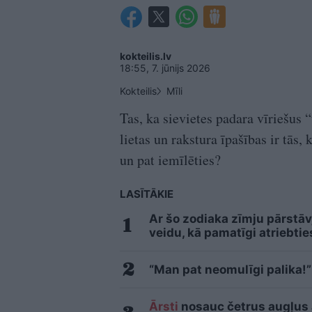
kokteilis.lv
18:55, 7. jūnijs 2026
Kokteilis
Mīli
Tas, ka sievietes padara vīriešus 
lietas un rakstura īpašības ir tās,
un pat iemīlēties?
LASĪTĀKIE
Ar šo zodiaka zīmju pārstāv
veidu, kā pamatīgi atriebtie
“Man pat neomulīgi palika!”
Ārsti
nosauc četrus augļus