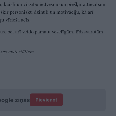
m, kaisli un virzību iedvesmo un piešķir attiecībām
šķir personisku dzinuli un motivāciju, kā arī
gu vīrieša acīs.
ešus, bet arī veido pamatu veselīgām, līdzsvarotām
eses materiāliem.
ogle ziņās
Pievienot