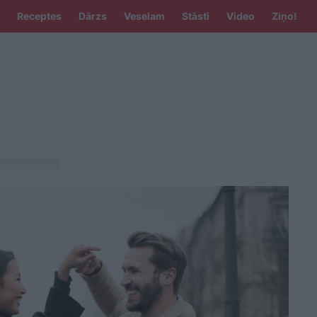
Receptes
Dārzs
Veselam
Stāsti
Video
Ziņo!