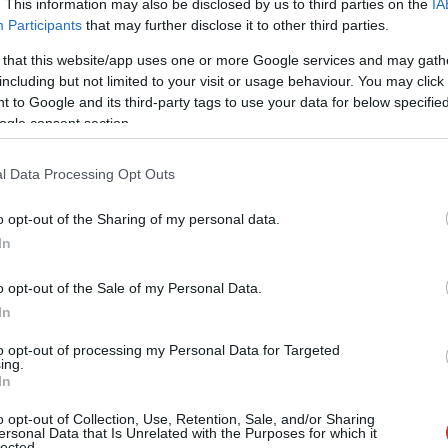
. This information may also be disclosed by us to third parties on the
IA
ziļas un smalkas personības iezīmes, kas atspoguļo
Participants
that may further disclose it to other third parties.
ntiskumu. Lūk, tas vīriešus “padara trakus”!
 that this website/app uses one or more Google services and may gath
šības, kuras burtiski “padara trakus” vīriešus,
including but not limited to your visit or usage behaviour. You may click 
 to Google and its third-party tags to use your data for below specifi
u.
ogle consent section.
l Data Processing Opt Outs
o opt-out of the Sharing of my personal data.
In
o opt-out of the Sale of my Personal Data.
In
to opt-out of processing my Personal Data for Targeted
ing.
jā
virs militārās
Pierīgā
notikusi smaga
In
s pamanīti
avārija – viens no
omīgi droni
šoferiem aizbēdzis no
o opt-out of Collection, Use, Retention, Sale, and/or Sharing
ersonal Data that Is Unrelated with the Purposes for which it
notikuma vietas
lected.