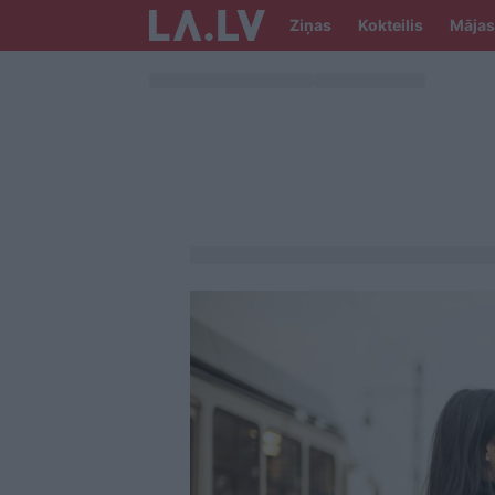
Ziņas
Kokteilis
Mājas