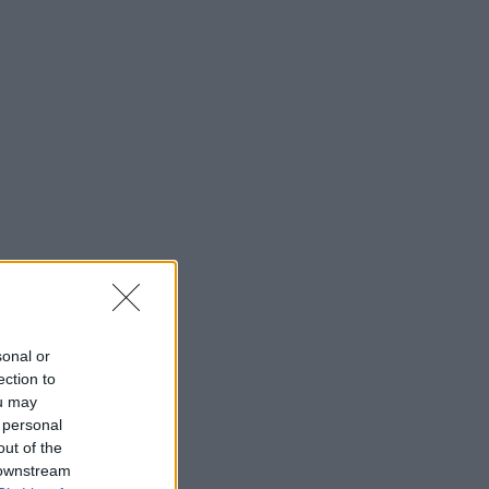
sonal or
ection to
ou may
 personal
out of the
 downstream