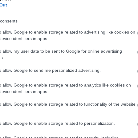
Out
Atcelt
Ziņot
consents
o allow Google to enable storage related to advertising like cookies on
uši, kā visspēcīgākās un vismagnētiskākās
evice identifiers in apps.
o allow my user data to be sent to Google for online advertising
s.
to allow Google to send me personalized advertising.
o allow Google to enable storage related to analytics like cookies on
evice identifiers in apps.
o allow Google to enable storage related to functionality of the website
o allow Google to enable storage related to personalization.
o allow Google to enable storage related to security, including