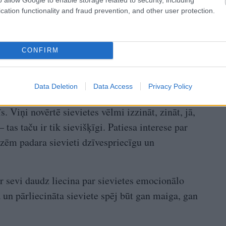
cation functionality and fraud prevention, and other user protection.
ērtības apzināšanos, personīgo standartu
promisiem attiecībā uz saviem uzskatiem un
CONFIRM
evietei nevajag iegūt apkārtējo atzinību. Sieviete
ras pret sevi ar cieņu.
Data Deletion
Data Access
Privacy Policy
dabīga rakstura īpašība visām sievietēm, bet arī
s. Viņi novērtē sievietes vēlmi izzināt, zināt, jā,
 tas taču ir tik sievišķīgi. Patiesa interese par
zēm padara sievieti dzīvespriecīgu un
r sevi daudz liecina par sievietes emocionālo
a un pārliecināta sieviete spēj būt gan maiga, gan