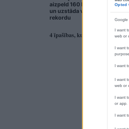
aizpeld 160 kilometrus
Opted 
un uzstāda vēsturisku
rekordu
Google 
I want t
4 īpašības, kuras eksperti izcēl
web or d
I want t
purpose
I want 
I want t
web or d
I want t
or app.
I want t
I want t