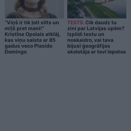
“Viņš ir tik ļoti silts un
TESTS.
Cik daudz tu
mīļš pret mani!”
zini par Latvijas upēm?
Kristīne Opolais atklāj,
Izpildi testu un
kas viņu saista ar 85
noskaidro, vai tava
gadus veco Plasido
bijusī ģeogrāfijas
Domingo
skolotāja ar tevi lepotos