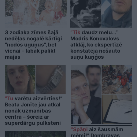
3 zodiaka zīmes šajā
“Tik
daudz melu…”
nedēļas nogalē kārtīgi
Modris Konovalovs
“nodos uguņus”, bet
atklāj, ko ekspertīzē
vienai – labāk palikt
konstatēja nošauto
mājās
suņu kuņģos
“Tu
varētu aizvērties!”
Beata Jonīte jau atkal
nonāk uzmanības
centrā – šoreiz ar
superdārgu pulksteni
“Spāņi
aiz šausmām
mēmi!” Dombravas