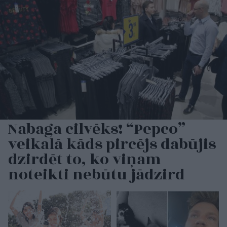
Nabaga cilvēks! “Pepco”
veikalā kāds pircējs dabūjis
dzirdēt to, ko viņam
noteikti nebūtu jādzird