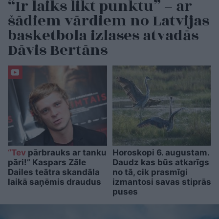
“Ir laiks likt punktu” – ar
šādiem vārdiem no Latvijas
basketbola izlases atvadās
Dāvis Bertāns
“Tev
pārbrauks ar tanku
Horoskopi 6. augustam.
pāri!” Kaspars Zāle
Daudz kas būs atkarīgs
Dailes teātra skandāla
no tā, cik prasmīgi
laikā saņēmis draudus
izmantosi savas stiprās
puses