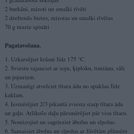
2 burkāni, mizoti un smalki rīvēti
2 dzeltenās bietes, mizotas un smalki rīvētas
70 g mazie spināti
Pagatavošana.
1. Uzkarsējiet krāsni līdz 175 °C.
2. Sviestu sajauciet ar soju, ķiploku, timiānu, sāli
un pipariem.
3. Uzmanīgi atvelciet tītara ādu no apakšas līdz
kaklam.
4. Iesmērējiet 2/3 pikantā sviesta starp tītara ādu
un gaļu. Atlikušo daļu pārsmērējiet pār visu tītaru.
5. Nomizojiet un sagrieziet ābolus un sīpolus.
6. Samaisiet ābolus un sīpolus ar žāvētām plūmēm