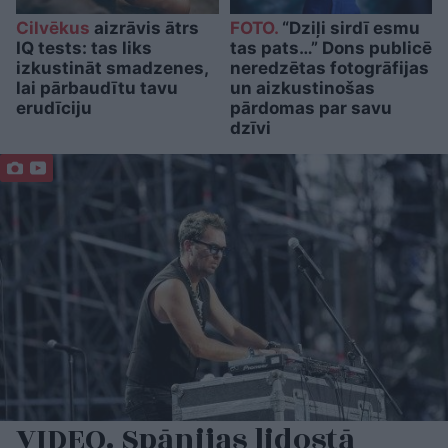
Cilvēkus
aizrāvis ātrs
FOTO.
“Dziļi sirdī esmu
IQ tests: tas liks
tas pats…” Dons publicē
izkustināt smadzenes,
neredzētas fotogrāfijas
lai pārbaudītu tavu
un aizkustinošas
erudīciju
pārdomas par savu
dzīvi
VIDEO. Spānijas lidostā