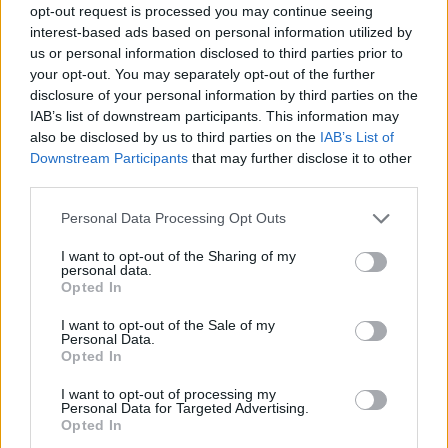
LASĪTĀKIE
opt-out request is processed you may continue seeing
interest-based ads based on personal information utilized by
Ārsti
nosauc četrus augļus ar kuru ēšanu
us or personal information disclosed to third parties prior to
pēc 45 gadu vecuma nevajadzētu pārlieku
your opt-out. You may separately opt-out of the further
aizrauties
disclosure of your personal information by third parties on the
IAB’s list of downstream participants. This information may
3
zodiaka zīmes šajā nedēļas nogalē
also be disclosed by us to third parties on the
IAB’s List of
kārtīgi “nodos uguņus”, bet vienai – labāk
Downstream Participants
that may further disclose it to other
palikt mājās
third parties.
Please note that this website/app uses one or more Google
Personal Data Processing Opt Outs
“Spāņi aiz šausmām mēmi!” Dombravas
services and may gather and store information including but
vēstule sacēlusi vētru Latvijā, bet ko par
not limited to your visit or usage behaviour. You may click to
I want to opt-out of the Sharing of my
to domā spāņi?
personal data.
grant or deny consent to Google and its third-party tags to
Opted In
use your data for below specified purposes in below Google
ASV izlūkdienesti atklāj Putina iespējamo
consent section.
I want to opt-out of the Sale of my
nākamo soli: risks pieaugs jau šoruden
Personal Data.
Opted In
Nabaga
cilvēks! “Pepco” veikalā kāds
I want to opt-out of processing my
Personal Data for Targeted Advertising.
pircējs dabūjis dzirdēt to, ko viņam
Opted In
noteikti nebūtu jādzird