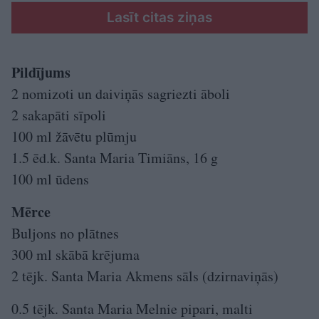
Lasīt citas ziņas
Pildījums
2 nomizoti un daiviņās sagriezti āboli
2 sakapāti sīpoli
100 ml žāvētu plūmju
1.5 ēd.k. Santa Maria Timiāns, 16 g
100 ml ūdens
Mērce
Buljons no plātnes
300 ml skābā krējuma
2 tējk. Santa Maria Akmens sāls (dzirnaviņās)
0.5 tējk. Santa Maria Melnie pipari, malti