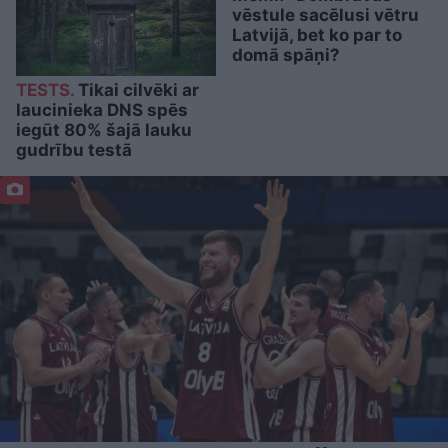
vēstule sacēlusi vētru
Latvijā, bet ko par to
domā spāņi?
TESTS.
Tikai cilvēki ar
laucinieka DNS spēs
iegūt 80% šajā lauku
gudrību testā