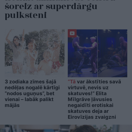
šoreiz ar superdārgu
pulksteni
3 zodiaka zīmes šajā
“Tā
var ākstīties savā
nedēļas nogalē kārtīgi
virtuvē, nevis uz
“nodos uguņus”, bet
skatuves!” Elita
vienai – labāk palikt
Mīlgrāve ļāvusies
mājās
negaidīti erotiskai
skatuves deja ar
Eirovīzijas zvaigzni