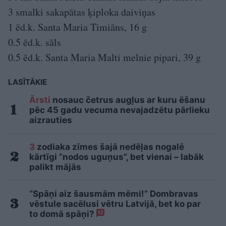
3 smalki sakapātas ķiploka daiviņas
1 ēd.k. Santa Maria Timiāns, 16 g
0.5 ēd.k. sāls
0.5 ēd.k. Santa Maria Malti melnie pipari, 39 g
LASĪTĀKIE
Ārsti
nosauc četrus augļus ar kuru ēšanu
pēc 45 gadu vecuma nevajadzētu pārlieku
aizrauties
3
zodiaka zīmes šajā nedēļas nogalē
kārtīgi “nodos uguņus”, bet vienai – labāk
palikt mājās
“Spāņi aiz šausmām mēmi!” Dombravas
vēstule sacēlusi vētru Latvijā, bet ko par
to domā spāņi?
12