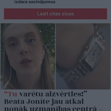
izdara secinājumus
Lasīt citas ziņas
“Tu
varētu aizvērties!”
Beata Jonīte jau atkal
nonāk uzmanības centrā –