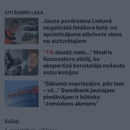
CITI ŠOBRĪD LASA
Jauns pavērsiena Lietuvā
nogalinātā feldšera lietā: no
apcietinājuma atbrīvots viens
no aizturētajiem
“Tik
daudz melu…” Modris
Konovalovs atklāj, ko
ekspertīzē konstatēja nošauto
suņu kuņģos
“Sākumā nopriecājos, pēc tam
– vē…” Swedbank jaunajam
piedāvājam ir būtisks
“zemūdens akmens”
Salāti
1 granātābola sēkliņas