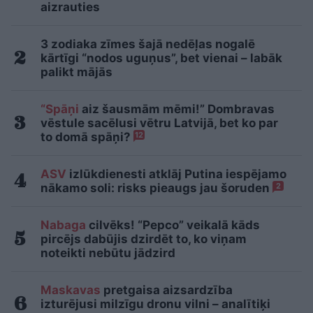
aizrauties
3 zodiaka zīmes šajā nedēļas nogalē
kārtīgi “nodos uguņus”, bet vienai – labāk
palikt mājās
“Spāņi
aiz šausmām mēmi!” Dombravas
vēstule sacēlusi vētru Latvijā, bet ko par
to domā spāņi?
12
ASV
izlūkdienesti atklāj Putina iespējamo
nākamo soli: risks pieaugs jau šoruden
2
Nabaga
cilvēks! “Pepco” veikalā kāds
pircējs dabūjis dzirdēt to, ko viņam
noteikti nebūtu jādzird
Maskavas
pretgaisa aizsardzība
izturējusi milzīgu dronu vilni – analītiķi