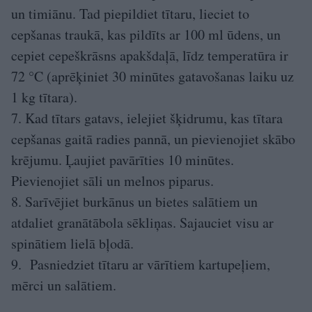
un timiānu. Tad piepildiet tītaru, lieciet to
cepšanas traukā, kas pildīts ar 100 ml ūdens, un
cepiet cepeškrāsns apakšdaļā, līdz temperatūra ir
72 °C (aprēķiniet 30 minūtes gatavošanas laiku uz
1 kg tītara).
7. Kad tītars gatavs, ielejiet šķidrumu, kas tītara
cepšanas gaitā radies pannā, un pievienojiet skābo
krējumu. Ļaujiet pavārīties 10 minūtes.
Pievienojiet sāli un melnos piparus.
8. Sarīvējiet burkānus un bietes salātiem un
atdaliet granātābola sēkliņas. Sajauciet visu ar
spinātiem lielā bļodā.
9. Pasniedziet tītaru ar vārītiem kartupeļiem,
mērci un salātiem.