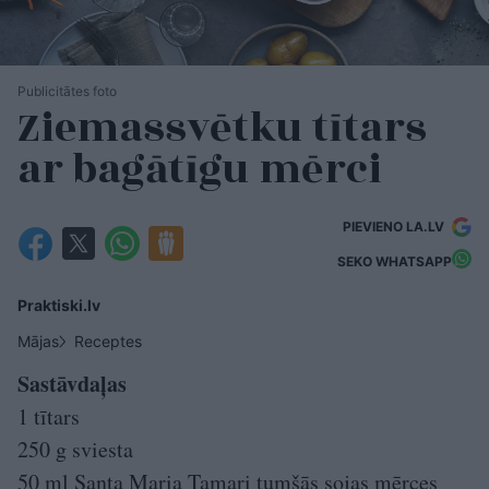
Publicitātes foto
Ziemassvētku tītars
ar bagātīgu mērci
PIEVIENO LA.LV
SEKO WHATSAPP
Praktiski.lv
Mājas
Receptes
Sastāvdaļas
1 tītars
250 g sviesta
50 ml Santa Maria Tamari tumšās sojas mērces