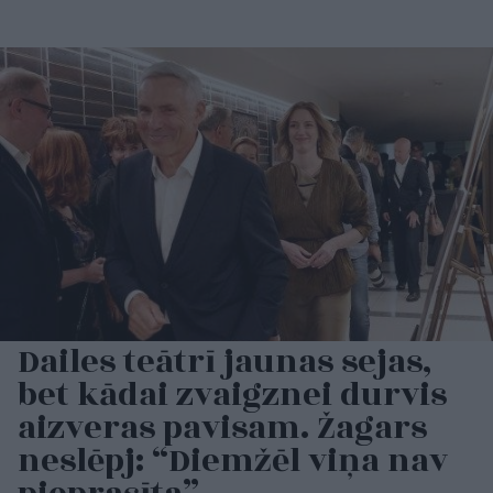
Dailes teātrī jaunas sejas,
bet kādai zvaigznei durvis
aizveras pavisam. Žagars
neslēpj: “Diemžēl viņa nav