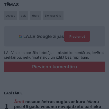
TĒMAS
cepetis
gaļa
tītars
Ziemassvētki
LA.LV Google ziņās
Pievienot
LA.LV aicina portāla lietotājus, rakstot komentārus, ievērot
pieklājību, nekurināt naidu un iztikt bez rupjībām.
Pievieno komentāru
LASĪTĀKIE
Ārsti
nosauc četrus augļus ar kuru ēšanu
pēc 45 gadu vecuma nevajadzētu pārlieku