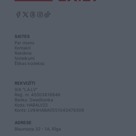
SAITES
Par mums
Kontakti
Reklāma
Noteikumi
Ētikas kodekss
REKVIZĪTI
SIA "LA.LV"
Reģ. nr. 40003616846
Banka: Swedbanka
Kods: HABALV22
Konts: LV64HABA0551043479309
ADRESE
Blaumaņa 32 - 1A, Rīga