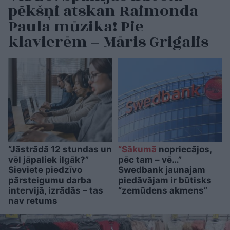
pēkšņi atskan Raimonda
Paula mūzika! Pie
klavierēm – Māris Grigalis
“Jāstrādā 12 stundas un
“Sākumā
nopriecājos,
vēl jāpaliek ilgāk?”
pēc tam – vē…”
Sieviete piedzīvo
Swedbank jaunajam
pārsteigumu darba
piedāvājam ir būtisks
intervijā, izrādās – tas
“zemūdens akmens”
nav retums