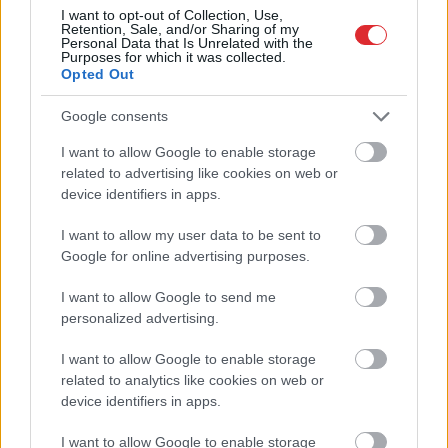
I want to opt-out of Collection, Use,
Lasīt citas ziņas
Retention, Sale, and/or Sharing of my
Personal Data that Is Unrelated with the
Purposes for which it was collected.
Opted Out
Google consents
I want to allow Google to enable storage
Atcelt
Ziņot
related to advertising like cookies on web or
device identifiers in apps.
I want to allow my user data to be sent to
“Es neesmu muļķe!”
Horoskopi
7. augustam.
Google for online advertising purposes.
Elīna Didrihsone atklāj,
Šodien vislabāk par tevi
kā iemācījusies
runās paveiktais, tāpēc
I want to allow Google to send me
sadzīvot ar visu, kas
nav nepieciešams visu
personalized advertising.
par viņu tiek runāts
sīki skaidrot
I want to allow Google to enable storage
related to analytics like cookies on web or
device identifiers in apps.
I want to allow Google to enable storage