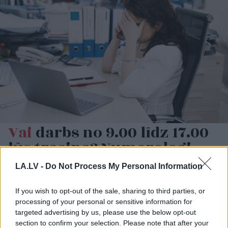
Vai
darbs no 9.00 līdz 17.00
jūs tracina? Numerologi
izceļ četrus dzimšanas
LA.LV -
Do Not Process My Personal Information
datumus, kuru
īpašniekiem brīvība ir īpaši
If you wish to opt-out of the sale, sharing to third parties, or
processing of your personal or sensitive information for
svarīga
targeted advertising by us, please use the below opt-out
section to confirm your selection. Please note that after your