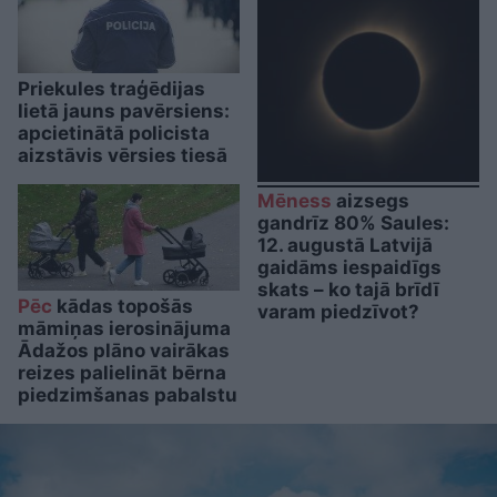
Priekules traģēdijas
lietā jauns pavērsiens:
apcietinātā policista
aizstāvis vērsies tiesā
Mēness
aizsegs
gandrīz 80% Saules:
12. augustā Latvijā
gaidāms iespaidīgs
skats – ko tajā brīdī
Pēc
kādas topošās
varam piedzīvot?
māmiņas ierosinājuma
Ādažos plāno vairākas
reizes palielināt bērna
piedzimšanas pabalstu