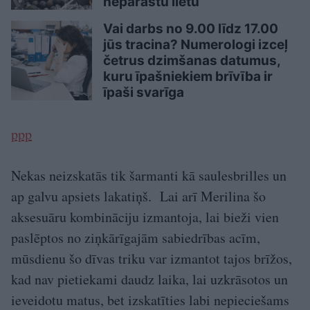
neparastu lietu
Vai darbs no 9.00 līdz 17.00
jūs tracina? Numerologi izceļ
četrus dzimšanas datumus,
kuru īpašniekiem brīvība ir
īpaši svarīga
ppp
Nekas neizskatās tik šarmanti kā saulesbrilles un
ap galvu apsiets lakatiņš. Lai arī Merilina šo
aksesuāru kombināciju izmantoja, lai bieži vien
paslēptos no ziņkārīgajām sabiedrības acīm,
mūsdienu šo dīvas triku var izmantot tajos brīžos,
kad nav pietiekami daudz laika, lai uzkrāsotos un
ieveidotu matus, bet izskatīties labi nepieciešams