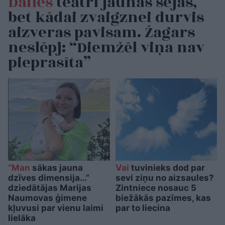
Dailes
teātrī jaunas sejas,
bet kādai zvaigznei durvis
aizveras pavisam. Žagars
neslēpj: “Diemžēl viņa nav
pieprasīta”
“Man
sākas jauna
Vai
tuvinieks dod par
dzīves dimensija…”
sevi ziņu no aizsaules?
dziedātājas Marijas
Zintniece nosauc 5
Naumovas ģimene
biežākās pazīmes, kas
kļuvusi par vienu laimi
par to liecina
lielāka