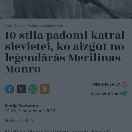
Foto: Capital Pictures/ scanpix/ leta
10 stila padomi katrai
sievietei, ko aizgūt no
leģendārās Merilinas
Monro
PIEVIENO LA.LV
SEKO WHATSAPP
Sintija Dozberga
10:00, 2. septembris 2018
Kokteilis
Stilo
Merilina Monro ir sieviete leģenda, kura vēl