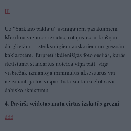
lll
Uz “Sarkano paklāju” svinīgajiem pasākumiem
Merilina vienmēr ieradās, rotājusies ar krāšņām
dārglietām – izteiksmīgiem auskariem un greznām
kaklarotām. Turpretī ikdienišķās foto sesijās, kurās
skaistuma standartus noteica viņa pati, viņa
visbiežāk izmantoja minimālus aksesuārus vai
neizmantoja tos vispār, tādā veidā izceļot savu
dabisko skaistumu.
4. Pavirši veidotas matu cirtas izskatās grezni
ddd