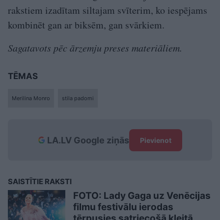
rakstiem izadītam siltajam svīterim, ko iespējams
kombinēt gan ar biksēm, gan svārkiem.
Sagatavots pēc ārzemju preses materiāliem.
TĒMAS
Merilina Monro
stila padomi
LA.LV Google ziņās
Pievienot
SAISTĪTIE RAKSTI
FOTO: Lady Gaga uz Venēcijas
filmu festivālu ierodas
tērpusies satriecošā kleitā