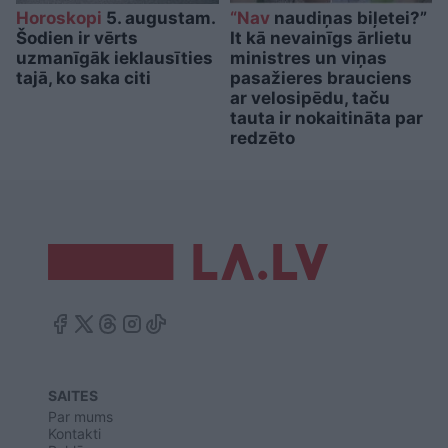
Horoskopi
5. augustam.
“Nav
naudiņas biļetei?”
Šodien ir vērts
It kā nevainīgs ārlietu
uzmanīgāk ieklausīties
ministres un viņas
tajā, ko saka citi
pasažieres brauciens
ar velosipēdu, taču
tauta ir nokaitināta par
redzēto
SAITES
Par mums
Kontakti