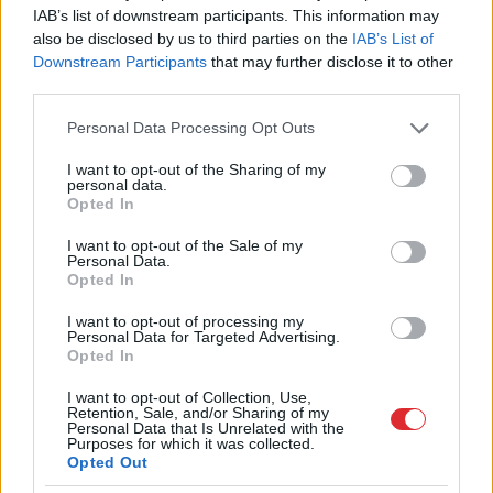
IAB’s list of downstream participants. This information may
Vai
esi izvilcis laimīgo lozi? Lūk, par
also be disclosed by us to third parties on the
IAB’s List of
kādām sievām kļūst katrā mēnesī
Downstream Participants
that may further disclose it to other
dzimušās sievietes
third parties.
Lasīt citas ziņas
Please note that this website/app uses one or more Google
Personal Data Processing Opt Outs
services and may gather and store information including but
not limited to your visit or usage behaviour. You may click to
I want to opt-out of the Sharing of my
personal data.
grant or deny consent to Google and its third-party tags to
Opted In
use your data for below specified purposes in below Google
consent section.
I want to opt-out of the Sale of my
Personal Data.
Opted In
I want to opt-out of processing my
Personal Data for Targeted Advertising.
Opted In
I want to opt-out of Collection, Use,
Retention, Sale, and/or Sharing of my
Personal Data that Is Unrelated with the
Purposes for which it was collected.
Vai
darbs no 9.00 līdz 17.00
Opted Out