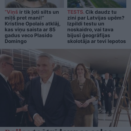
“Viņš
ir tik ļoti silts un
TESTS.
Cik daudz tu
mīļš pret mani!”
zini par Latvijas upēm?
Kristīne Opolais atklāj,
Izpildi testu un
kas viņu saista ar 85
noskaidro, vai tava
gadus veco Plasido
bijusī ģeogrāfijas
Domingo
skolotāja ar tevi lepotos