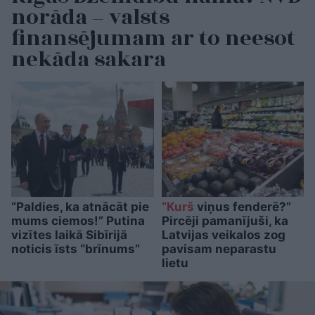
norāda – valsts
finansējumam ar to neesot
nekāda sakara
“Paldies, ka atnācāt pie
“Kurš
viņus fenderē?”
mums ciemos!” Putina
Pircēji pamanījuši, ka
vizītes laikā Sibīrijā
Latvijas veikalos zog
noticis īsts “brīnums”
pavisam neparastu
lietu