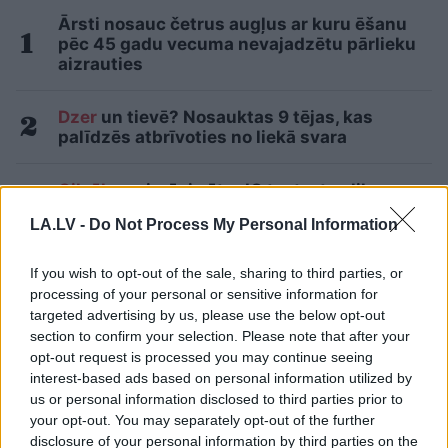
Ārsti nosauc četrus augļus ar kuru ēšanu
pēc 45 gadu vecuma nevajadzētu pārlieku
aizrauties
Dzer
un tievē? Nosauktas 9 tējas, kas
palīdzēs atbrīvoties no liekā svara
Cilvēkus
aizrāvis ātrs IQ tests: tas liks
izkustināt smadzenes, lai pārbaudītu tavu
LA.LV -
Do Not Process My Personal Information
erudīciju
If you wish to opt-out of the sale, sharing to third parties, or
“Nabaga cilvēki…” Neierasts skats Rīgā
processing of your personal or sensitive information for
raisa jautājumus līdzcilvēkos
targeted advertising by us, please use the below opt-out
section to confirm your selection. Please note that after your
Lietuviešu uzņēmējs piedāvā vēl
opt-out request is processed you may continue seeing
nedzirdētu risinājumu “airBaltic”
interest-based ads based on personal information utilized by
glābšanai: “”airBaltic” mums nav vienkārši
us or personal information disclosed to third parties prior to
uzņēmums”
your opt-out. You may separately opt-out of the further
disclosure of your personal information by third parties on the