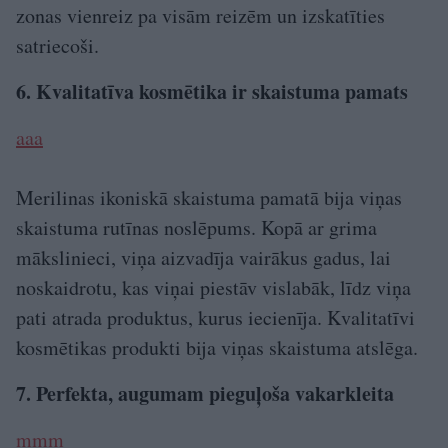
zonas vienreiz pa visām reizēm un izskatīties
satriecoši.
6. Kvalitatīva kosmētika ir skaistuma pamats
aaa
Merilinas ikoniskā skaistuma pamatā bija viņas
skaistuma rutīnas noslēpums. Kopā ar grima
mākslinieci, viņa aizvadīja vairākus gadus, lai
noskaidrotu, kas viņai piestāv vislabāk, līdz viņa
pati atrada produktus, kurus iecienīja. Kvalitatīvi
kosmētikas produkti bija viņas skaistuma atslēga.
7. Perfekta, augumam pieguļoša vakarkleita
mmm