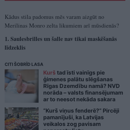
Kādus stila padomus mēs varam aizgūt no
Merilinas Monro zelta likumiem arī mūsdienās?
1. Saulesbrilles un šalle nav tikai maskēšanās
līdzeklis
CITI ŠOBRĪD LASA
Kurš
tad īsti vainīgs pie
ģimenes palātu slēgšanas
Rīgas Dzemdību namā? NVD
norāda – valsts finansējumam
ar to neesot nekāda sakara
“Kurš viņus fenderē?” Pircēji
pamanījuši, ka Latvijas
veikalos zog pavisam