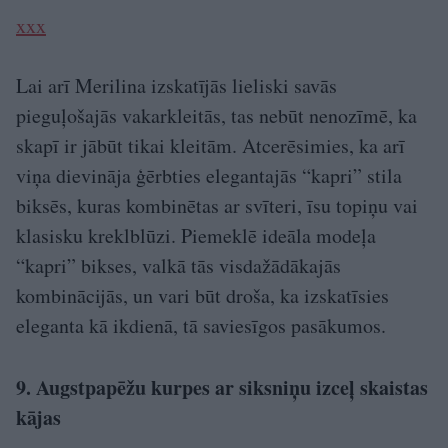
xxx
Lai arī Merilina izskatījās lieliski savās
pieguļošajās vakarkleitās, tas nebūt nenozīmē, ka
skapī ir jābūt tikai kleitām. Atcerēsimies, ka arī
viņa dievināja ģērbties elegantajās “kapri” stila
biksēs, kuras kombinētas ar svīteri, īsu topiņu vai
klasisku kreklblūzi. Piemeklē ideāla modeļa
“kapri” bikses, valkā tās visdažādākajās
kombinācijās, un vari būt droša, ka izskatīsies
eleganta kā ikdienā, tā saviesīgos pasākumos.
9. Augstpapēžu kurpes ar siksniņu izceļ skaistas
kājas