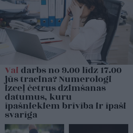
Vai
darbs no 9.00 līdz 17.00
jūs tracina? Numerologi
izceļ četrus dzimšanas
datumus, kuru
īpašniekiem brīvība ir īpaši
svarīga