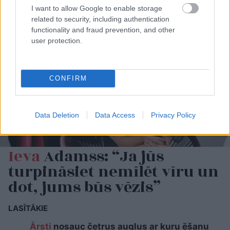
I want to allow Google to enable storage
related to security, including authentication
functionality and fraud prevention, and other
user protection.
CONFIRM
Data Deletion
Data Access
Privacy Policy
Ieva
Adamss: “Ja jūs
turpināsiet nemīlēt vīru un
dot, jums būs vēzis”
LASĪTĀKIE
Ārsti
nosauc četrus augļus ar kuru ēšanu