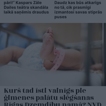
pāri!” Kaspars Zāle
Daudz kas būs atkarīgs
Dailes teātra skandāla
no tā, cik prasmīgi
laikā saņēmis draudus
izmantosi savas stiprās
puses
Kurš tad īsti vainīgs pie
ģimenes palātu slēgšanas
Rīgas Dzemdību namā? NVD