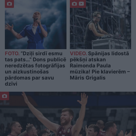
FOTO.
“Dziļi sirdī esmu
VIDEO.
Spānijas lidostā
tas pats…” Dons publicē
pēkšņi atskan
neredzētas fotogrāfijas
Raimonda Paula
un aizkustinošas
mūzika! Pie klavierēm –
pārdomas par savu
Māris Grigalis
dzīvi