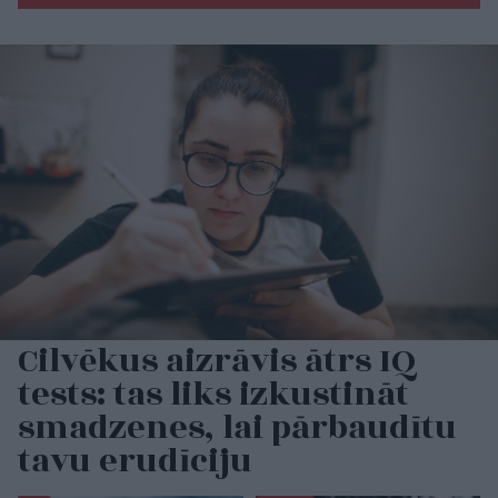
Cilvēkus aizrāvis ātrs IQ
tests: tas liks izkustināt
smadzenes, lai pārbaudītu
tavu erudīciju