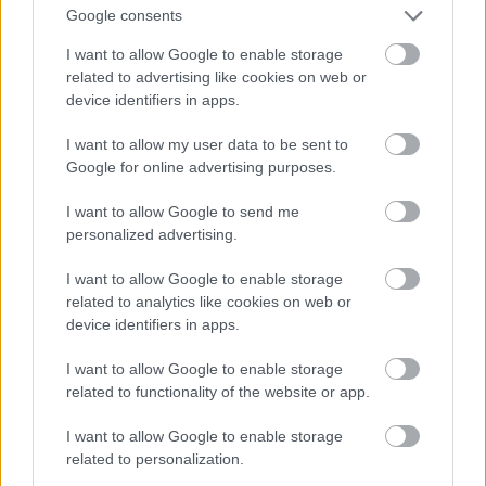
jūs tracina? Numerologi
Google consents
izceļ četrus dzimšanas
I want to allow Google to enable storage
Atcelt
Ziņot
datumus, kuru
related to advertising like cookies on web or
īpašniekiem brīvība ir īpaši
device identifiers in apps.
svarīga
I want to allow my user data to be sent to
Google for online advertising purposes.
I want to allow Google to send me
personalized advertising.
I want to allow Google to enable storage
related to analytics like cookies on web or
device identifiers in apps.
I want to allow Google to enable storage
“Es
neesmu muļķe!”
Horoskopi
7. augustam.
related to functionality of the website or app.
Elīna Didrihsone atklāj,
Šodien vislabāk par tevi
kā iemācījusies
runās paveiktais, tāpēc
I want to allow Google to enable storage
sadzīvot ar visu, kas
nav nepieciešams visu
related to personalization.
par viņu tiek runāts
sīki skaidrot