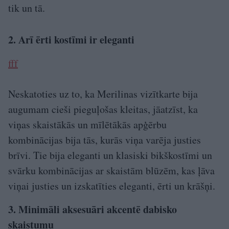
tik un tā.
2. Arī ērti kostīmi ir eleganti
fff
Neskatoties uz to, ka Merilinas vizītkarte bija
augumam cieši pieguļošas kleitas, jāatzīst, ka
viņas skaistākās un mīlētākās apģērbu
kombinācijas bija tās, kurās viņa varēja justies
brīvi. Tie bija eleganti un klasiski bikškostīmi un
svārku kombinācijas ar skaistām blūzēm, kas ļāva
viņai justies un izskatīties eleganti, ērti un krāšņi.
3. Minimāli aksesuāri akcentē dabisko
skaistumu