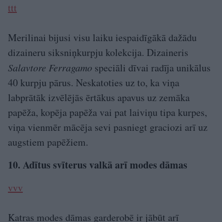
ttt
Merilinai bijusi visu laiku iespaidīgākā dažādu
dizaineru siksniņkurpju kolekcija. Dizaineris
Salavtore Ferragamo
speciāli dīvai radīja unikālus
40 kurpju pārus. Neskatoties uz to, ka viņa
labprātāk izvēlējās ērtākus apavus uz zemāka
papēža, kopēja papēža vai pat laiviņu tipa kurpes,
viņa vienmēr mācēja sevi pasniegt graciozi arī uz
augstiem papēžiem.
10. Adītus svīterus valkā arī modes dāmas
vvv
Katras modes dāmas garderobē ir jābūt arī