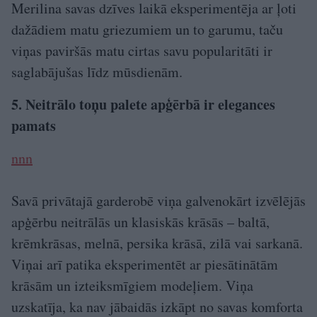
Merilina savas dzīves laikā eksperimentēja ar ļoti
dažādiem matu griezumiem un to garumu, taču
viņas paviršās matu cirtas savu popularitāti ir
saglabājušas līdz mūsdienām.
5. Neitrālo toņu palete apģērbā ir elegances
pamats
nnn
Savā privātajā garderobē viņa galvenokārt izvēlējās
apģērbu neitrālās un klasiskās krāsās – baltā,
krēmkrāsas, melnā, persika krāsā, zilā vai sarkanā.
Viņai arī patika eksperimentēt ar piesātinātām
krāsām un izteiksmīgiem modeļiem. Viņa
uzskatīja, ka nav jābaidās izkāpt no savas komforta