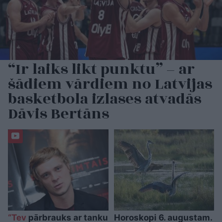
“Ir laiks likt punktu” – ar
šādiem vārdiem no Latvijas
basketbola izlases atvadās
Dāvis Bertāns
“Tev
pārbrauks ar tanku
Horoskopi 6. augustam.