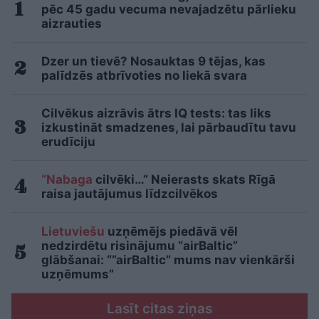
pēc 45 gadu vecuma nevajadzētu pārlieku
aizrauties
Dzer un tievē? Nosauktas 9 tējas, kas
palīdzēs atbrīvoties no liekā svara
Cilvēkus aizrāvis ātrs IQ tests: tas liks
izkustināt smadzenes, lai pārbaudītu tavu
erudīciju
“Nabaga
cilvēki…” Neierasts skats Rīgā
raisa jautājumus līdzcilvēkos
Lietuviešu
uzņēmējs piedāvā vēl
nedzirdētu risinājumu “airBaltic”
glābšanai: “”airBaltic” mums nav vienkārši
uzņēmums”
Lasīt citas ziņas