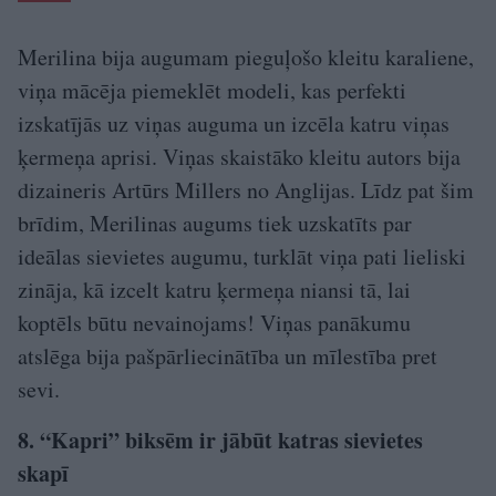
Merilina bija augumam pieguļošo kleitu karaliene,
viņa mācēja piemeklēt modeli, kas perfekti
izskatījās uz viņas auguma un izcēla katru viņas
ķermeņa aprisi. Viņas skaistāko kleitu autors bija
dizaineris Artūrs Millers no Anglijas. Līdz pat šim
brīdim, Merilinas augums tiek uzskatīts par
ideālas sievietes augumu, turklāt viņa pati lieliski
zināja, kā izcelt katru ķermeņa niansi tā, lai
koptēls būtu nevainojams! Viņas panākumu
atslēga bija pašpārliecinātība un mīlestība pret
sevi.
8. “Kapri” biksēm ir jābūt katras sievietes
skapī