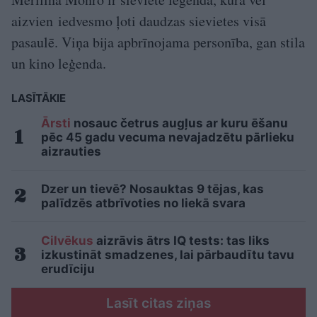
aizvien iedvesmo ļoti daudzas sievietes visā
pasaulē. Viņa bija apbrīnojama personība, gan stila
un kino leģenda.
LASĪTĀKIE
Ārsti
nosauc četrus augļus ar kuru ēšanu
pēc 45 gadu vecuma nevajadzētu pārlieku
aizrauties
Dzer un tievē? Nosauktas 9 tējas, kas
palīdzēs atbrīvoties no liekā svara
Cilvēkus
aizrāvis ātrs IQ tests: tas liks
izkustināt smadzenes, lai pārbaudītu tavu
erudīciju
Lasīt citas ziņas