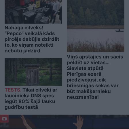
Nabaga cilvēks!
“Pepco” veikalā kāds
pircējs dabūjis dzirdēt
to, ko viņam noteikti
nebūtu jādzird
Viņš apstājies un sācis
peldēt uz vietas…
Sieviete atpūtā
Pierīgas ezerā
piedzīvojusi, cik
briesmīgas sekas var
TESTS.
Tikai cilvēki ar
būt makšķernieku
laucinieka DNS spēs
neuzmanībai
iegūt 80% šajā lauku
gudrību testā