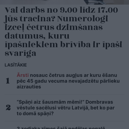
Vai darbs no 9.00 līdz 17.00
jūs tracina? Numerologi
izceļ četrus dzimšanas
datumus, kuru
īpašniekiem brīvība ir īpaši
svarīga
LASĪTĀKIE
Ārsti
nosauc četrus augļus ar kuru ēšanu
pēc 45 gadu vecuma nevajadzētu pārlieku
aizrauties
“Spāņi aiz šausmām mēmi!” Dombravas
vēstule sacēlusi vētru Latvijā, bet ko par
to domā spāņi?
3 zodiaka zīmes šajā nedēļas nogalē