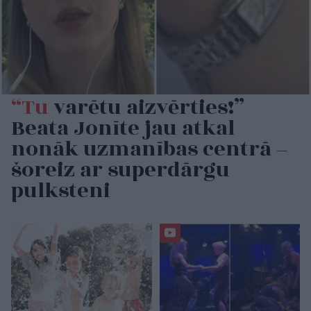
“Tu
varētu aizvērties!”
Beata Jonīte jau atkal
nonāk uzmanības centrā –
šoreiz ar superdārgu
pulksteni