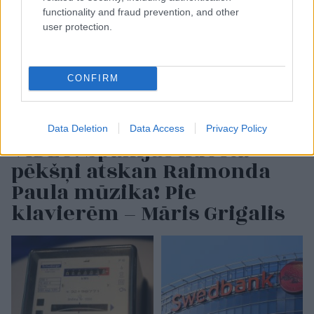
functionality and fraud prevention, and other
user protection.
CONFIRM
Data Deletion
Data Access
Privacy Policy
VIDEO. Spānijas lidostā
pēkšņi atskan Raimonda
Paula mūzika! Pie
klavierēm – Māris Grigalis