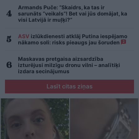
Armands Puče: “Skaidrs, ka tas ir
sarunāts “veikals”! Bet vai jūs domājat, ka
visi Latvijā ir muļķi?”
ASV
izlūkdienesti atklāj Putina iespējamo
nākamo soli: risks pieaugs jau šoruden
2
Maskavas pretgaisa aizsardzība
izturējusi milzīgu dronu vilni – analītiķi
izdara secinājumus
Lasīt citas ziņas