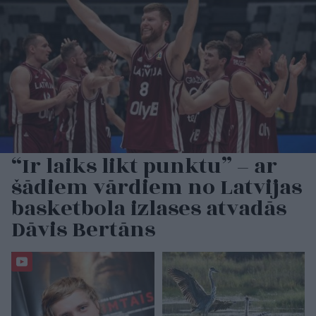
“Ir laiks likt punktu” – ar
šādiem vārdiem no Latvijas
basketbola izlases atvadās
Dāvis Bertāns