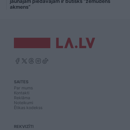
jaunajam piedāvājam ir būtisks “zemūdens
akmens”
SAITES
Par mums
Kontakti
Reklāma
Noteikumi
Ētikas kodekss
REKVIZĪTI