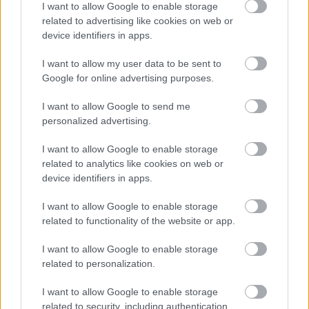
turpināsiet nemīlēt vīru un
I want to allow Google to enable storage
Atcelt
Ziņot
dot, jums būs vēzis”
related to advertising like cookies on web or
device identifiers in apps.
I want to allow my user data to be sent to
Google for online advertising purposes.
I want to allow Google to send me
personalized advertising.
I want to allow Google to enable storage
related to analytics like cookies on web or
Cilvēkus aizrāvis ātrs
FOTO. “Dziļi sirdī esmu
device identifiers in apps.
IQ tests: tas liks
tas pats…” Dons publicē
izkustināt smadzenes,
neredzētas fotogrāfijas
I want to allow Google to enable storage
lai pārbaudītu tavu
un aizkustinošas
related to functionality of the website or app.
erudīciju
pārdomas par savu
dzīvi
I want to allow Google to enable storage
related to personalization.
I want to allow Google to enable storage
related to security, including authentication