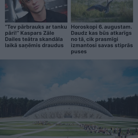
“Tev pārbrauks ar tanku
Horoskopi 6. augustam.
pāri!” Kaspars Zāle
Daudz kas būs atkarīgs
Dailes teātra skandāla
no tā, cik prasmīgi
laikā saņēmis draudus
izmantosi savas stiprās
puses