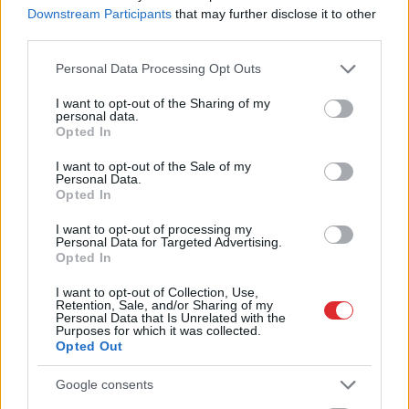
Downstream Participants
that may further disclose it to other
“Es neesmu muļķe!”
Horoskopi
7. augustam.
third parties.
Elīna Didrihsone atklāj,
Šodien vislabāk par tevi
kā iemācījusies
runās paveiktais, tāpēc
Please note that this website/app uses one or more Google
Personal Data Processing Opt Outs
sadzīvot ar visu, kas
nav nepieciešams visu
services and may gather and store information including but
par viņu tiek runāts
sīki skaidrot
not limited to your visit or usage behaviour. You may click to
I want to opt-out of the Sharing of my
personal data.
grant or deny consent to Google and its third-party tags to
Opted In
use your data for below specified purposes in below Google
consent section.
I want to opt-out of the Sale of my
Personal Data.
Opted In
I want to opt-out of processing my
Personal Data for Targeted Advertising.
Opted In
I want to opt-out of Collection, Use,
Retention, Sale, and/or Sharing of my
Personal Data that Is Unrelated with the
Purposes for which it was collected.
Opted Out
Ieva Adamss: “Ja jūs
Google consents