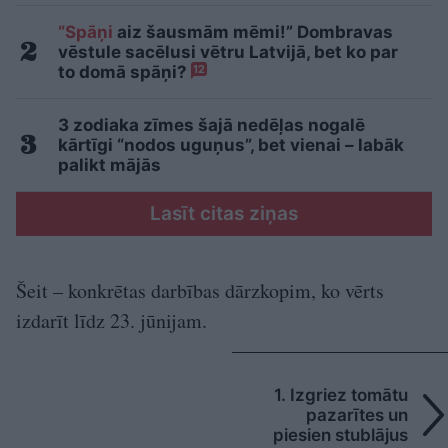
“Spāņi
aiz šausmām mēmi!” Dombravas
vēstule sacēlusi vētru Latvijā, bet ko par
to domā spāņi?
12
3 zodiaka zīmes šajā nedēļas nogalē
kārtīgi “nodos uguņus”, bet vienai – labāk
palikt mājās
Lasīt citas ziņas
Šeit – konkrētas darbības dārzkopim, ko vērts
izdarīt līdz 23. jūnijam.
1. Izgriez tomātu
pazarītes un
piesien stublājus