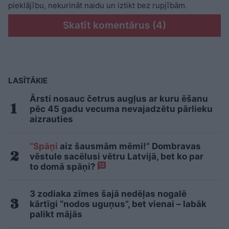
pieklājību, nekurināt naidu un iztikt bez rupjībām.
Skatīt komentārus (4)
LASĪTĀKIE
Ārsti nosauc četrus augļus ar kuru ēšanu
pēc 45 gadu vecuma nevajadzētu pārlieku
aizrauties
“Spāņi
aiz šausmām mēmi!” Dombravas
vēstule sacēlusi vētru Latvijā, bet ko par
to domā spāņi?
12
3 zodiaka zīmes šajā nedēļas nogalē
kārtīgi “nodos uguņus”, bet vienai – labāk
palikt mājās