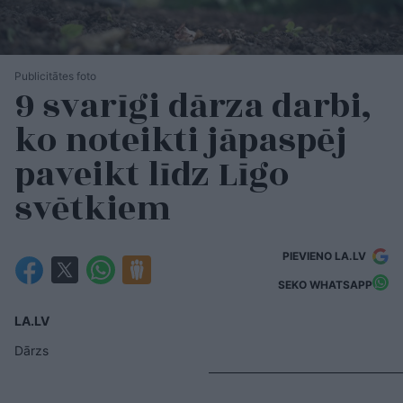
Publicitātes foto
9 svarīgi dārza darbi,
ko noteikti jāpaspēj
paveikt līdz Līgo
svētkiem
PIEVIENO LA.LV
SEKO WHATSAPP
LA.LV
Dārzs