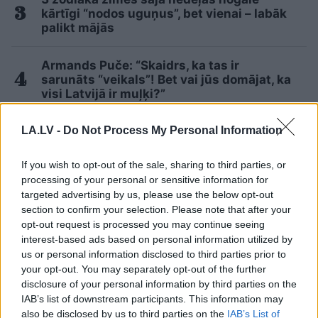
kārtīgi “nodos uguņus”, bet vienai – labāk
palikt mājās
Armands Puče: “Skaidrs, ka tas ir
sarunāts “veikals”! Bet vai jūs domājat, ka
visi Latvijā ir muļķi?”
LA.LV -
Do Not Process My Personal Information
ASV
izlūkdienesti atklāj Putina iespējamo
nākamo soli: risks pieaugs jau šoruden
If you wish to opt-out of the sale, sharing to third parties, or
Lasīt citas ziņas
processing of your personal or sensitive information for
targeted advertising by us, please use the below opt-out
section to confirm your selection. Please note that after your
opt-out request is processed you may continue seeing
interest-based ads based on personal information utilized by
us or personal information disclosed to third parties prior to
your opt-out. You may separately opt-out of the further
disclosure of your personal information by third parties on the
IAB’s list of downstream participants. This information may
also be disclosed by us to third parties on the
IAB’s List of