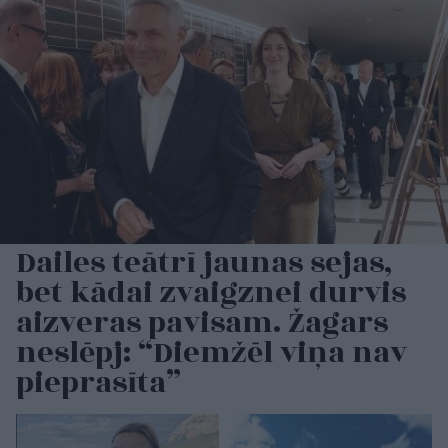
Dailes teātrī jaunas sejas,
bet kādai zvaigznei durvis
aizveras pavisam. Žagars
neslēpj: “Diemžēl viņa nav
pieprasīta”