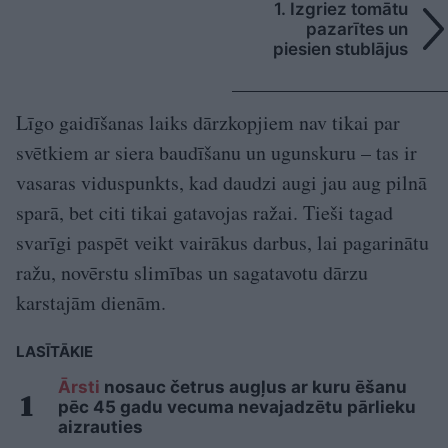
1. Izgriez tomātu
pazarītes un
piesien stublājus
Līgo gaidīšanas laiks dārzkopjiem nav tikai par
svētkiem ar siera baudīšanu un ugunskuru – tas ir
vasaras viduspunkts, kad daudzi augi jau aug pilnā
sparā, bet citi tikai gatavojas ražai. Tieši tagad
svarīgi paspēt veikt vairākus darbus, lai pagarinātu
ražu, novērstu slimības un sagatavotu dārzu
karstajām dienām.
LASĪTĀKIE
Ārsti
nosauc četrus augļus ar kuru ēšanu
pēc 45 gadu vecuma nevajadzētu pārlieku
aizrauties