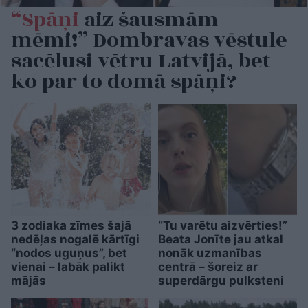
“Spāņi
aiz šausmām
mēmi!” Dombravas vēstule
sacēlusi vētru Latvijā, bet
ko par to domā spāņi?
3 zodiaka zīmes šajā
“Tu varētu aizvērties!”
nedēļas nogalē kārtīgi
Beata Jonīte jau atkal
“nodos uguņus”, bet
nonāk uzmanības
vienai – labāk palikt
centrā – šoreiz ar
mājās
superdārgu pulksteni