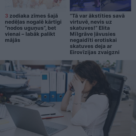
3
zodiaka zīmes šajā
“Tā var ākstīties savā
nedēļas nogalē kārtīgi
virtuvē, nevis uz
“nodos uguņus”, bet
skatuves!” Elita
vienai – labāk palikt
Mīlgrāve ļāvusies
mājās
negaidīti erotiskai
skatuves deja ar
Eirovīzijas zvaigzni