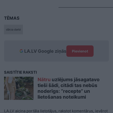
TĒMAS
dārza darbi
LA.LV Google ziņās
Pievienot
SAISTĪTIE RAKSTI
Nātru
uzlējums jāsagatavo
tieši šādi, citādi tas nebūs
noderīgs: “recepte” un
lietošanas noteikumi
LA.LV aicina portāla lietotājus, rakstot komentārus, ievērot