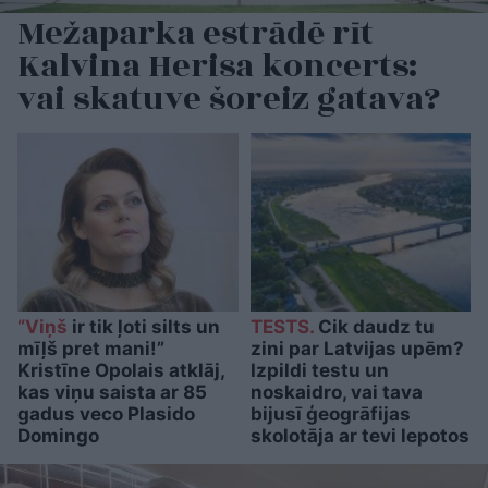
Mežaparka estrādē rīt
Kalvina Herisa koncerts:
vai skatuve šoreiz gatava?
“Viņš
ir tik ļoti silts un
TESTS.
Cik daudz tu
mīļš pret mani!”
zini par Latvijas upēm?
Kristīne Opolais atklāj,
Izpildi testu un
kas viņu saista ar 85
noskaidro, vai tava
gadus veco Plasido
bijusī ģeogrāfijas
Domingo
skolotāja ar tevi lepotos