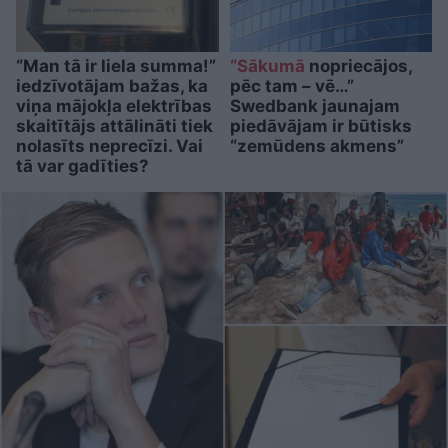
“Man tā ir liela summa!”
“Sākumā
nopriecājos,
iedzīvotājam bažas, ka
pēc tam – vē…”
viņa mājokļa elektrības
Swedbank jaunajam
skaitītājs attālināti tiek
piedāvājam ir būtisks
nolasīts neprecīzi. Vai
“zemūdens akmens”
tā var gadīties?