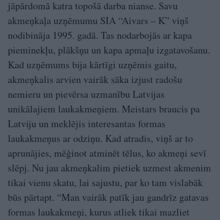
jāpārdomā katra topošā darba nianse. Savu
akmeņkaļa uzņēmumu SIA “Aivars – K” viņš
nodibināja 1995. gadā. Tas nodarbojās ar kapa
pieminekļu, plākšņu un kapa apmaļu izgatavošanu.
Kad uzņēmums bija kārtīgi uzņēmis gaitu,
akmeņkalis arvien vairāk sāka izjust radošu
nemieru un pievērsa uzmanību Latvijas
unikālajiem laukakmeņiem. Meistars braucis pa
Latviju un meklējis interesantas formas
laukakmeņus ar odziņu. Kad atradis, viņš ar to
aprunājies, mēģinot atminēt tēlus, ko akmeņi sevī
slēpj. Nu jau akmeņkalim pietiek uzmest akmenim
tikai vienu skatu, lai sajustu, par ko tam vislabāk
būs pārtapt. “Man vairāk patīk jau gandrīz gatavas
formas laukakmeņi, kurus atliek tikai mazliet