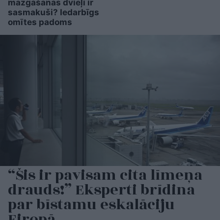
mazgāšanas dvieļi ir
sasmakuši? Iedarbīgs
omītes padoms
“Šis ir pavisam cita līmeņa
drauds!” Eksperti brīdina
par bīstamu eskalāciju
Eiropā