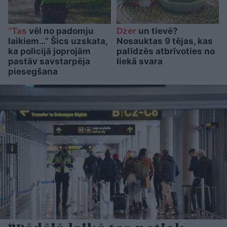
“Tas
vēl no padomju
Dzer
un tievē?
laikiem…” Šics uzskata,
Nosauktas 9 tējas, kas
ka policijā joprojām
palīdzēs atbrīvoties no
pastāv savstarpēja
liekā svara
piesegšana