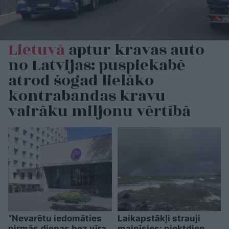
Lietuvā
aptur kravas auto
no Latvijas: puspiekabē
atrod šogad lielāko
kontrabandas kravu
vairāku miljonu vērtībā
“Nevarētu iedomāties
Laikapstākļi strauji
pirmās dienas bez vīra
mainīsies: piektdien