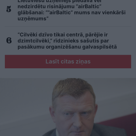
Lietuviešu uzņēmējs piedāvā vēl
nedzirdētu risinājumu “airBaltic”
glābšanai: “”airBaltic” mums nav vienkārši
uzņēmums”
“Cilvēki dzīvo tikai centrā, pārējie ir
dzimtcilvēki,” rīdzinieks sašutis par
pasākumu organizēšanu galvaspilsētā
Lasīt citas ziņas