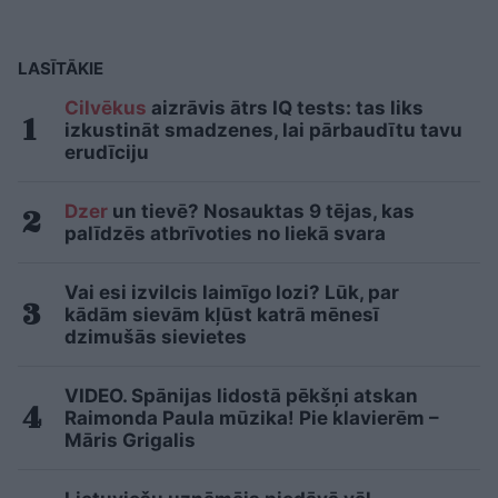
LASĪTĀKIE
Cilvēkus
aizrāvis ātrs IQ tests: tas liks
izkustināt smadzenes, lai pārbaudītu tavu
erudīciju
Dzer
un tievē? Nosauktas 9 tējas, kas
palīdzēs atbrīvoties no liekā svara
Vai esi izvilcis laimīgo lozi? Lūk, par
kādām sievām kļūst katrā mēnesī
dzimušās sievietes
VIDEO. Spānijas lidostā pēkšņi atskan
Raimonda Paula mūzika! Pie klavierēm –
Māris Grigalis