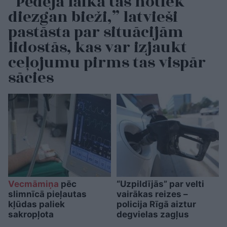
“Pēdējā laikā tas notiek
diezgan bieži,” latvieši
pastāsta par situācijām
lidostās, kas var izjaukt
ceļojumu pirms tas vispār
sācies
Vecmāmiņa
pēc
“Uzpildījās” par velti
slimnīcā pieļautas
vairākas reizes –
kļūdas paliek
policija Rīgā aiztur
sakropļota
degvielas zagļus