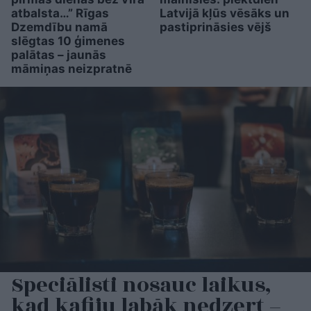
atbalsta…” Rīgas
Latvijā kļūs vēsāks un
Dzemdību namā
pastiprināsies vējš
slēgtas 10 ģimenes
palātas – jaunās
māmiņas neizpratnē
Speciālisti nosauc laikus,
kad kafiju labāk nedzert –