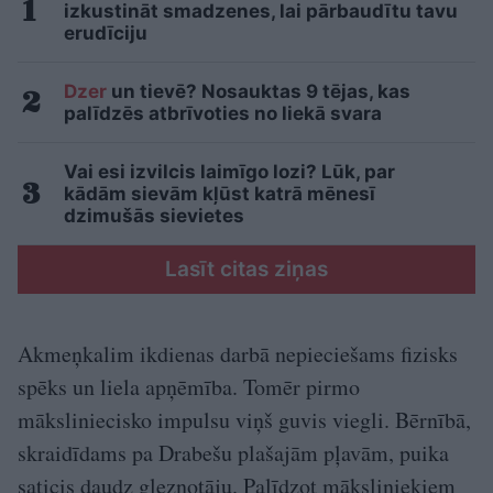
izkustināt smadzenes, lai pārbaudītu tavu
erudīciju
Dzer
un tievē? Nosauktas 9 tējas, kas
palīdzēs atbrīvoties no liekā svara
Vai esi izvilcis laimīgo lozi? Lūk, par
kādām sievām kļūst katrā mēnesī
dzimušās sievietes
Lasīt citas ziņas
Akmeņkalim ikdienas darbā nepieciešams fizisks
spēks un liela apņēmība. Tomēr pirmo
māksliniecisko impulsu viņš guvis viegli. Bērnībā,
skraidīdams pa Drabešu plašajām pļavām, puika
saticis daudz gleznotāju. Palīdzot māksliniekiem