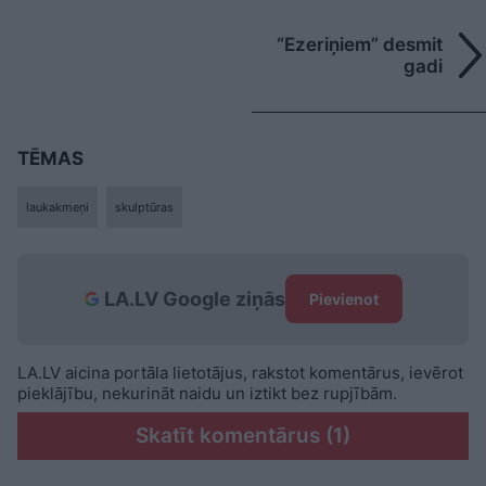
“Ezeriņiem” desmit
gadi
TĒMAS
laukakmeņi
skulptūras
LA.LV Google ziņās
Pievienot
LA.LV aicina portāla lietotājus, rakstot komentārus, ievērot
pieklājību, nekurināt naidu un iztikt bez rupjībām.
Skatīt komentārus (1)