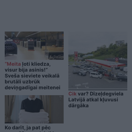
“Meita
ļoti kliedza,
visur bija asinis!”
Sveša sieviete veikalā
brutāli uzbrūk
deviņgadīgai meitenei
Cik
var? Dīzeļdegviela
Latvijā atkal kļuvusi
dārgāka
Ko darīt, ja pat pēc