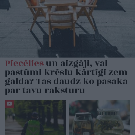
Piecēlies
un aizgāji, vai
pastūmi krēslu kārtīgi zem
galda? Tas daudz ko pasaka
par tavu raksturu