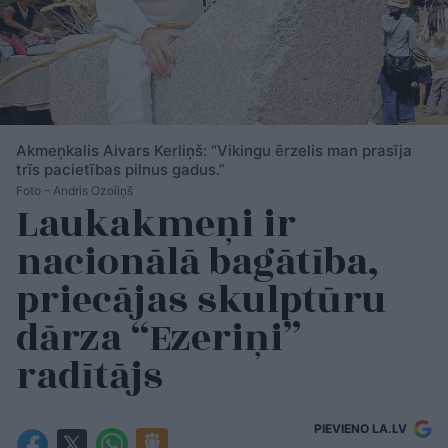
Akmeņkalis Aivars Kerliņš: “Vikingu ērzelis man prasīja
trīs pacietības pilnus gadus.”
Foto – Andris Ozoliņš
Laukakmeņi ir
nacionālā bagātība,
priecājas skulptūru
dārza “Ezeriņi”
radītājs
PIEVIENO LA.LV