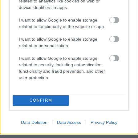
related to analytics like cookies on web or
device identifiers in apps.
I want to allow Google to enable storage
related to functionality of the website or app.
TESTS. Matemātikas
Lietuviešu uzņēmējs
I want to allow Google to enable storage
duelis: vai vari pārspēt
piedāvā vēl nedzirdētu
related to personalization.
deviņgadnieku
risinājumu “airBaltic”
matemātikā?
glābšanai: “”airBaltic”
I want to allow Google to enable storage
mums nav vienkārši
related to security, including authentication
uzņēmums”
functionality and fraud prevention, and other
user protection.
CONFIRM
Data Deletion
Data Access
Privacy Policy