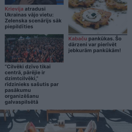
Krievija
atradusi
Ukrainas vājo vietu:
Zelenska scenārijs sāk
piepildīties
Kabaču
pankūkas. Šo
dārzeni var pierīvēt
jebkurām pankūkām!
“Cilvēki dzīvo tikai
centrā, pārējie ir
dzimtcilvēki,”
rīdzinieks sašutis par
pasākumu
organizēšanu
galvaspilsētā