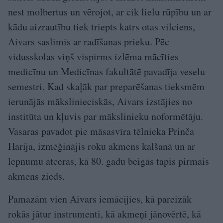
nest molbertus un vērojot, ar cik lielu rūpību un ar
kādu aizrautību tiek triepts katrs otas vilciens,
Aivars saslimis ar radīšanas prieku. Pēc
vidusskolas viņš vispirms izlēma mācīties
medicīnu un Medicīnas fakultātē pavadīja veselu
semestri. Kad skaļāk par preparēšanas tieksmēm
ierunājās mākslinieciskās, Aivars izstājies no
institūta un kļuvis par mākslinieku noformētāju.
Vasaras pavadot pie māsasvīra tēlnieka Prinča
Harija, izmēģinājis roku akmens kalšanā un ar
lepnumu atceras, kā 80. gadu beigās tapis pirmais
akmens zieds.
Pamazām vien Aivars iemācījies, kā pareizāk
rokās jātur instrumenti, kā akmeņi jānovērtē, kā