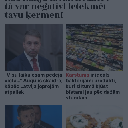
tā var negatīvi ietekmēt
tavu ķermeni
“Visu laiku esam pēdējā
Karstums
ir ideāls
vietā…” Augulis skaidro,
baktērijām: produkti,
kāpēc Latvija joprojām
kuri siltumā kļūst
atpaliek
bīstami jau pēc dažām
stundām