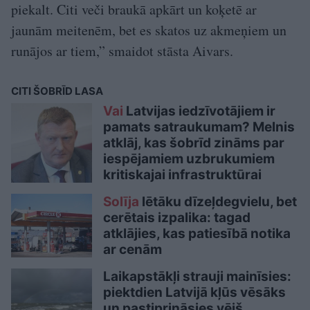
piekalt. Citi veči braukā apkārt un koķetē ar
jaunām meitenēm, bet es skatos uz akmeņiem un
runājos ar tiem,” smaidot stāsta Aivars.
CITI ŠOBRĪD LASA
Vai
Latvijas iedzīvotājiem ir
pamats satraukumam? Melnis
atklāj, kas šobrīd zināms par
iespējamiem uzbrukumiem
kritiskajai infrastruktūrai
Solīja
lētāku dīzeļdegvielu, bet
cerētais izpalika: tagad
atklājies, kas patiesībā notika
ar cenām
Laikapstākļi strauji mainīsies:
piektdien Latvijā kļūs vēsāks
un pastiprināsies vējš