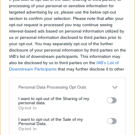
zīmes – laimīgi tie, kas viņu
processing of your personal or sensitive information for
tuvumā
targeted advertising by us, please use the below opt-out
section to confirm your selection. Please note that after your
opt-out request is processed you may continue seeing
interest-based ads based on personal information utilized by
us or personal information disclosed to third parties prior to
your opt-out. You may separately opt-out of the further
disclosure of your personal information by third parties on the
IAB’s list of downstream participants. This information may
also be disclosed by us to third parties on the
IAB’s List of
Downstream Participants
that may further disclose it to other
third parties.
Karš
Ukrainā ieiet
Ieva
Adamss: “Ja jūs
bīstamā eskalācijas
turpināsiet nemīlēt vīru
Please note that this website/app uses one or more Google
Personal Data Processing Opt Outs
spirālē: palielinās
un dot, jums būs vēzis”
services and may gather and store information including but
civiliedzīvotāju
not limited to your visit or usage behaviour. You may click to
I want to opt-out of the Sharing of my
personal data.
bojāejas risks
grant or deny consent to Google and its third-party tags to
Opted In
use your data for below specified purposes in below Google
consent section.
I want to opt-out of the Sale of my
Personal Data.
Opted In