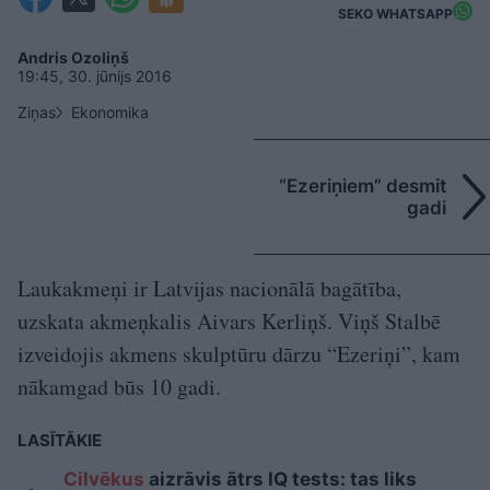
SEKO WHATSAPP
Andris Ozoliņš
19:45, 30. jūnijs 2016
Ziņas
Ekonomika
“Ezeriņiem” desmit
gadi
Laukakmeņi ir Latvijas nacionālā bagātība,
uzskata akmeņkalis Aivars Kerliņš. Viņš Stalbē
izveidojis akmens skulptūru dārzu “Ezeriņi”, kam
nākamgad būs 10 gadi.
LASĪTĀKIE
Cilvēkus
aizrāvis ātrs IQ tests: tas liks