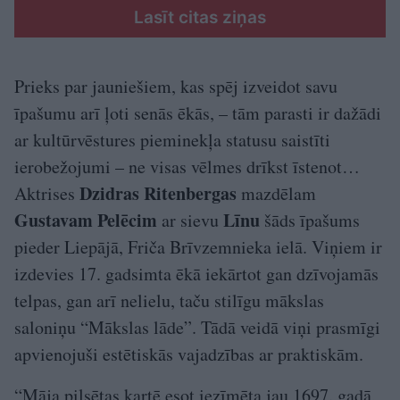
Lasīt citas ziņas
Prieks par jauniešiem, kas spēj izveidot savu
īpašumu arī ļoti senās ēkās, – tām parasti ir dažādi
ar kultūrvēstures pieminekļa statusu saistīti
ierobežojumi – ne visas vēlmes drīkst īstenot…
Dzidras Ritenbergas
Aktrises
mazdēlam
Gustavam Pelēcim
Līnu
ar sievu
šāds īpašums
pieder Liepājā, Friča Brīvzemnieka ielā. Viņiem ir
izdevies 17. gadsimta ēkā iekārtot gan dzīvojamās
telpas, gan arī nelielu, taču stilīgu mākslas
saloniņu “Mākslas lāde”. Tādā veidā viņi prasmīgi
apvienojuši estētiskās vajadzības ar praktiskām.
“Māja pilsētas kartē esot iezīmēta jau 1697. gadā,