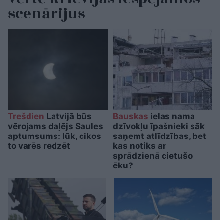
scenārijus
Trešdien
Latvijā būs
Bauskas
ielas nama
vērojams daļējs Saules
dzīvokļu īpašnieki sāk
aptumsums: lūk, cikos
saņemt atlīdzības, bet
to varēs redzēt
kas notiks ar
sprādzienā cietušo
ēku?