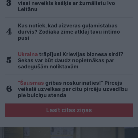
visai neveikls kašķis ar žurnālistu Ivo
Leitānu
Kas notiek, kad aizveras guļamistabas
durvis? Zodiaka zīme atklāj tavu intīmo
pusi
Ukraina
trāpījusi Krievijas biznesa sirdī?
Sekas var būt daudz nopietnākas par
sadegušām noliktavām
“Šausmās
gribas noskurināties!” Pircējs
veikalā uzvelkas par citu pircēju uzvedību
pie bulciņu stenda
Lasīt citas ziņas