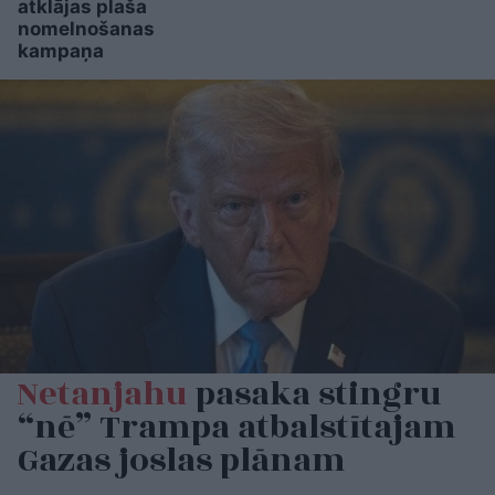
atklājas plaša
nomelnošanas
kampaņa
Netanjahu
pasaka stingru
“nē” Trampa atbalstītajam
Gazas joslas plānam