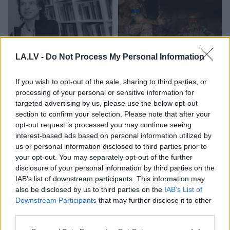
LA.LV -
Do Not Process My Personal Information
“Mana
ziņa viņu bija
Krievija atsakās
sasniegusi caur
pārtraukt vai iesaldēt
If you wish to opt-out of the sale, sharing to third parties, or
kosmosu. Tas bija
karu, ja netiks izpildīta
processing of your personal or sensitive information for
maģiski un skaisti,”
kāda konkrēta prasība
targeted advertising by us, please use the below opt-out
Sandra Osiņa dalās
section to confirm your selection. Please note that after your
siltā atmiņu stāstā par
opt-out request is processed you may continue seeing
Klāsu Vāveri
interest-based ads based on personal information utilized by
us or personal information disclosed to third parties prior to
your opt-out. You may separately opt-out of the further
disclosure of your personal information by third parties on the
IAB’s list of downstream participants. This information may
also be disclosed by us to third parties on the
IAB’s List of
Downstream Participants
that may further disclose it to other
third parties.
Please note that this website/app uses one or more Google