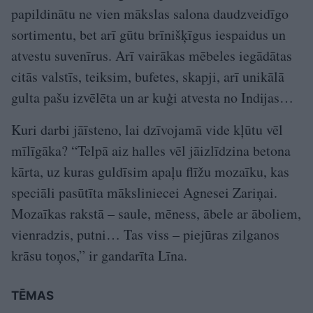
papildinātu ne vien mākslas salona daudzveidīgo
sortimentu, bet arī gūtu brīnišķīgus iespaidus un
atvestu suvenīrus. Arī vairākas mēbeles iegādātas
citās valstīs, teiksim, bufetes, skapji, arī unikālā
gulta pašu izvēlēta un ar kuģi atvesta no Indijas…
Kuri darbi jāīsteno, lai dzīvojamā vide kļūtu vēl
mīlīgāka? “Telpā aiz halles vēl jāizlīdzina betona
kārta, uz kuras guldīsim apaļu flīžu mozaīku, kas
speciāli pasūtīta māksliniecei Agnesei Zariņai.
Mozaīkas rakstā – saule, mēness, ābele ar āboliem,
vienradzis, putni… Tas viss – piejūras zilganos
krāsu toņos,” ir gandarīta Līna.
TĒMAS