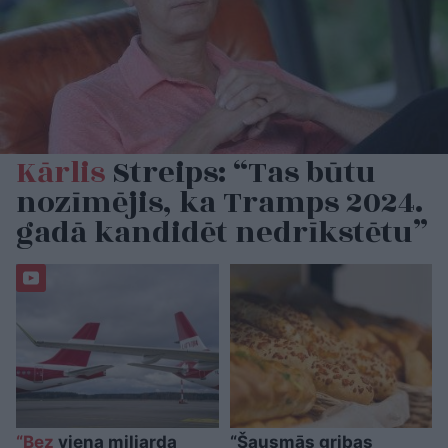
Kārlis
Streips: “Tas būtu
nozīmējis, ka Tramps 2024.
gadā kandidēt nedrīkstētu”
“Bez
viena miljarda
“Šausmās gribas