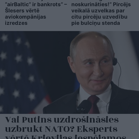
“airBaltic” ir bankrots” –
noskurināties!” Pircējs
Šlesers vērtē
veikalā uzvelkas par
aviokompānijas
citu pircēju uzvedību
izredzes
pie bulciņu stenda
Vai Putins uzdrošināsies
uzbrukt NATO? Eksperts
vērtē Krievijas iespējamos