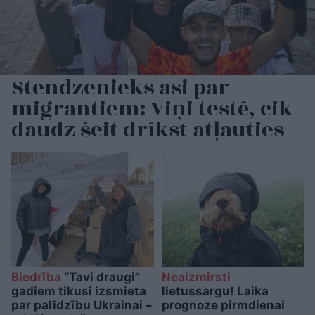
Stendzenieks asi par
migrantiem: Viņi testē, cik
daudz šeit drīkst atļauties
Biedrība
“Tavi draugi”
Neaizmirsti
gadiem tikusi izsmieta
lietussargu! Laika
par palīdzību Ukrainai –
prognoze pirmdienai