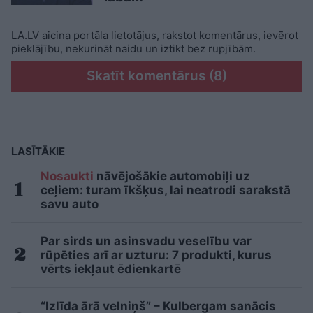
LA.LV aicina portāla lietotājus, rakstot komentārus, ievērot
pieklājību, nekurināt naidu un iztikt bez rupjībām.
Skatīt komentārus (8)
LASĪTĀKIE
Nosaukti
nāvējošākie automobiļi uz
ceļiem: turam īkšķus, lai neatrodi sarakstā
savu auto
Par sirds un asinsvadu veselību var
rūpēties arī ar uzturu: 7 produkti, kurus
vērts iekļaut ēdienkartē
“Izlīda ārā velniņš” – Kulbergam sanācis