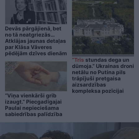
Devās pārgājienā, bet
no tā neatgriezās…
Atklājas jaunas detaļas
par Klāsa Vāveres
pēdējām dzīves dienām
“Trīs
stundas dega un
dūmoja.” Ukrainas droni
netālu no Putina pils
trāpījuši pretgaisa
aizsardzības
kompleksa pozīcijai
“Viņa vienkārši grib
izaugt.” Piecgadīgajai
Paulai nepieciešama
sabiedrības palīdzība