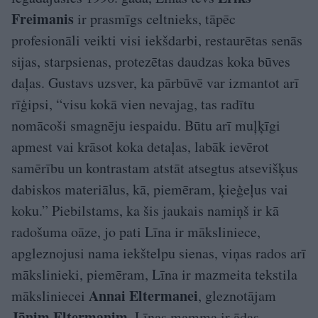
Freimanis
ir prasmīgs celtnieks, tāpēc
profesionāli veikti visi iekšdarbi, restaurētas senās
sijas, starpsienas, protezētas daudzas koka būves
daļas. Gustavs uzsver, ka pārbūvē var izmantot arī
rīģipsi, “visu kokā vien nevajag, tas radītu
nomācoši smagnēju iespaidu. Būtu arī muļķīgi
apmest vai krāsot koka detaļas, labāk ievērot
samērību un kontrastam atstāt atsegtus atsevišķus
dabiskos materiālus, kā, piemēram, ķieģeļus vai
koku.” Piebilstams, ka šis jaukais namiņš ir kā
radošuma oāze, jo pati Līna ir māksliniece,
apgleznojusi nama iekštelpu sienas, viņas rados arī
mākslinieki, piemēram, Līna ir mazmeita tekstila
Annai Eltermanei
māksliniecei
, gleznotājam
Jānim Eltermanim
. Līnas mamma ir ādas