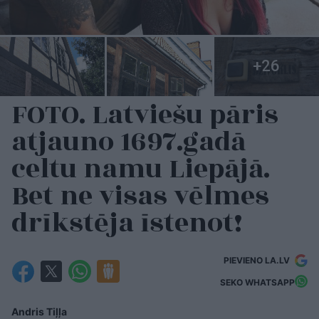
FOTO. Latviešu pāris
atjauno 1697.gadā
celtu namu Liepājā.
Bet ne visas vēlmes
drīkstēja īstenot!
PIEVIENO LA.LV
SEKO WHATSAPP
Andris Tiļļa