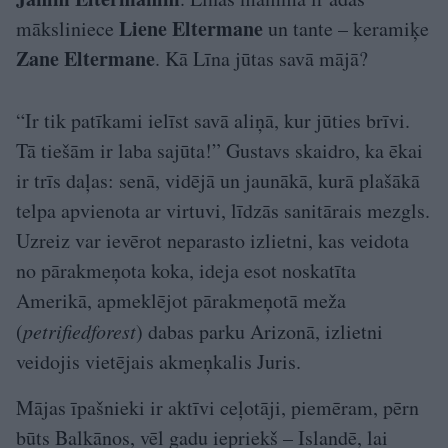
Liene Eltermane
māksliniece
un tante – keramiķe
Zane Eltermane
. Kā Līna jūtas savā mājā?
“Ir tik patīkami ielīst savā aliņā, kur jūties brīvi.
Tā tiešām ir laba sajūta!” Gustavs skaidro, ka ēkai
ir trīs daļas: senā, vidējā un jaunākā, kurā plašākā
telpa apvienota ar virtuvi, līdzās sanitārais mezgls.
Uzreiz var ievērot neparasto izlietni, kas veidota
no pārakmeņota koka, ideja esot noskatīta
Amerikā, apmeklējot pārakmeņotā meža
(
petrifiedforest
) dabas parku Arizonā, izlietni
veidojis vietējais akmeņkalis Juris.
Mājas īpašnieki ir aktīvi ceļotāji, piemēram, pērn
būts Balkānos, vēl gadu iepriekš – Islandē, lai