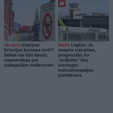
Ukraina
trāpījusi
Raitis
Logins: Ja
Krievijas biznesa sirdī?
nespēs vienoties,
Sekas var būt daudz
prognozēju, ka
nopietnākas par
“airBaltic” tiks
sadegušām noliktavām
iesniegts
maksātnespējas
pieteikums