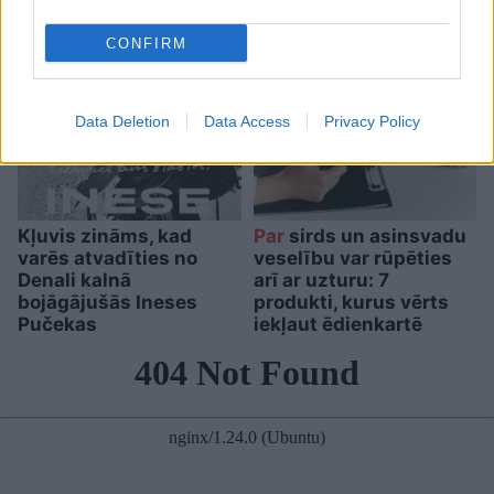
interesantākie novērojumi
CONFIRM
Data Deletion
Data Access
Privacy Policy
Kļuvis zināms, kad
Par
sirds un asinsvadu
varēs atvadīties no
veselību var rūpēties
Denali kalnā
arī ar uzturu: 7
bojāgājušās Ineses
produkti, kurus vērts
Pučekas
iekļaut ēdienkartē