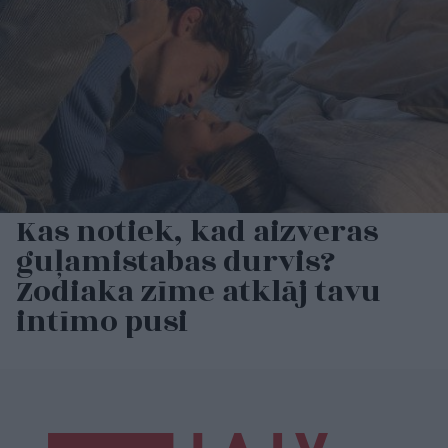
Kas notiek, kad aizveras
guļamistabas durvis?
Zodiaka zīme atklāj tavu
intīmo pusi