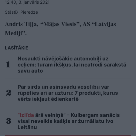
12:40, 3. janvāris 2021
Stāsti
Pieredze
Andris Tiļļa, “Mājas Viesis”, AS “Latvijas
Mediji”.
LASĪTĀKIE
Nosaukti nāvējošākie automobiļi uz
ceļiem: turam īkšķus, lai neatrodi sarakstā
savu auto
Par sirds un asinsvadu veselību var
rūpēties arī ar uzturu: 7 produkti, kurus
vērts iekļaut ēdienkartē
“Izlīda
ārā velniņš” – Kulbergam sanācis
visai neveikls kašķis ar žurnālistu Ivo
Leitānu