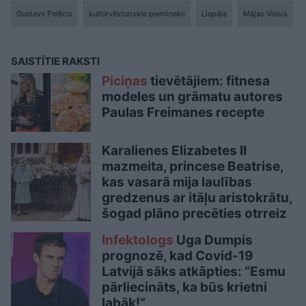
Gustavs Pelēcis
kultūrvēsturiskie pieminekļi
Liepāja
Mājas Viesis
SAISTĪTIE RAKSTI
Piciņas
tievētājiem: fitnesa
modeles un grāmatu autores
Paulas Freimanes recepte
Karalienes Elizabetes II
mazmeita, princese Beatrise,
kas vasarā mija laulības
gredzenus ar itāļu aristokrātu,
šogad plāno precēties otrreiz
Infektologs
Uga Dumpis
prognozē, kad Covid-19
Latvijā sāks atkāpties: “Esmu
pārliecināts, ka būs krietni
labāk!”