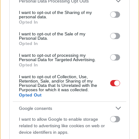
Personal Data Processing Opt Outs
services and may gather and store information including but
not limited to your visit or usage behaviour. You may click to
I want to opt-out of the Sharing of my
personal data.
grant or deny consent to Google and its third-party tags to
Opted In
use your data for below specified purposes in below Google
TESTS.
Vai tu esi gudrāks
consent section.
I want to opt-out of the Sale of my
Personal Data.
par ChatGPT? 99% cilvēku
Opted In
“iesprūst” 5. jautājumā
I want to opt-out of processing my
Personal Data for Targeted Advertising.
Opted In
I want to opt-out of Collection, Use,
Retention, Sale, and/or Sharing of my
Personal Data that Is Unrelated with the
Purposes for which it was collected.
Opted Out
Google consents
I want to allow Google to enable storage
Atcelt
Ziņot
Vispirms iemidzināja
“Izlīda ārā velniņš” –
related to advertising like cookies on web or
un pēc tam…
Kulbergam sanācis
device identifiers in apps.
Prokuratūra atklāj
visai neveikls kašķis ar