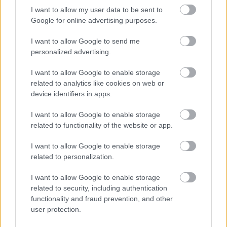
jaunas detaļas par
žurnālistu Ivo Leitānu
I want to allow my user data to be sent to
dubultslepkavības
Google for online advertising purposes.
mēģinājumu Mārupē
I want to allow Google to send me
personalized advertising.
I want to allow Google to enable storage
related to analytics like cookies on web or
device identifiers in apps.
I want to allow Google to enable storage
related to functionality of the website or app.
I want to allow Google to enable storage
related to personalization.
Acīmredzamas pazīmes,
I want to allow Google to enable storage
related to security, including authentication
kas liecina, ka kāds ir
functionality and fraud prevention, and other
ugunīgs gultā – cilvēku
user protection.