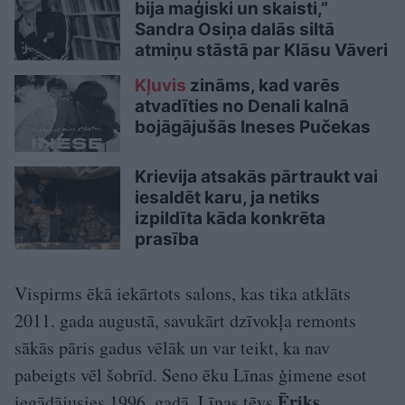
bija maģiski un skaisti,”
Sandra Osiņa dalās siltā
atmiņu stāstā par Klāsu Vāveri
Kļuvis
zināms, kad varēs
atvadīties no Denali kalnā
bojāgājušās Ineses Pučekas
Krievija atsakās pārtraukt vai
iesaldēt karu, ja netiks
izpildīta kāda konkrēta
prasība
Vispirms ēkā iekārtots salons, kas tika atklāts
2011. gada augustā, savukārt dzīvokļa remonts
sākās pāris gadus vēlāk un var teikt, ka nav
pabeigts vēl šobrīd. Seno ēku Līnas ģimene esot
Ēriks
iegādājusies 1996. gadā, Līnas tēvs