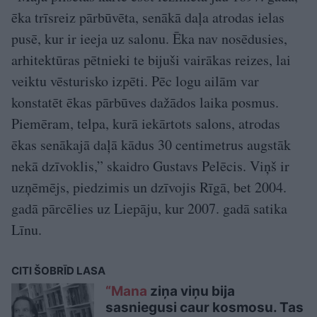
ēka trīsreiz pārbūvēta, senākā daļa atrodas ielas
pusē, kur ir ieeja uz salonu. Ēka nav nosēdusies,
arhitektūras pētnieki te bijuši vairākas reizes, lai
veiktu vēsturisko izpēti. Pēc logu ailām var
konstatēt ēkas pārbūves dažādos laika posmus.
Piemēram, telpa, kurā iekārtots salons, atrodas
ēkas senākajā daļā kādus 30 centimetrus augstāk
nekā dzīvoklis,” skaidro Gustavs Pelēcis. Viņš ir
uzņēmējs, piedzimis un dzīvojis Rīgā, bet 2004.
gadā pārcēlies uz Liepāju, kur 2007. gadā satika
Līnu.
CITI ŠOBRĪD LASA
“Mana
ziņa viņu bija
sasniegusi caur kosmosu. Tas