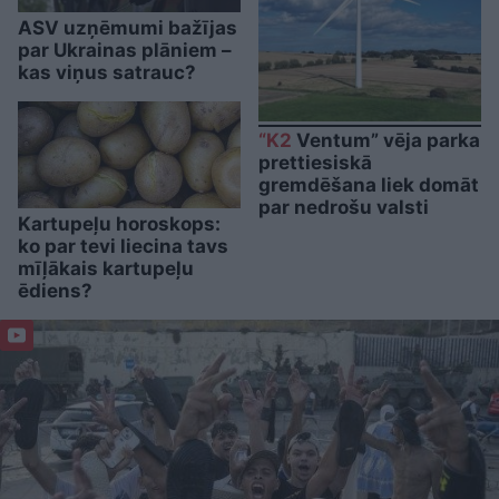
ASV uzņēmumi bažījas
par Ukrainas plāniem –
kas viņus satrauc?
“K2
Ventum” vēja parka
prettiesiskā
gremdēšana liek domāt
par nedrošu valsti
Kartupeļu horoskops:
ko par tevi liecina tavs
mīļākais kartupeļu
ēdiens?