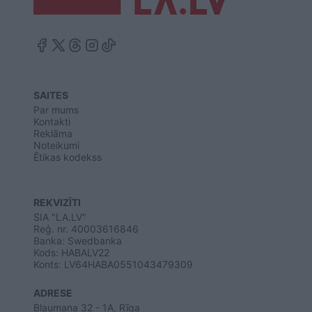
SAITES
Par mums
Kontakti
Reklāma
Noteikumi
Ētikas kodekss
REKVIZĪTI
SIA "LA.LV"
Reģ. nr. 40003616846
Banka: Swedbanka
Kods: HABALV22
Konts: LV64HABA0551043479309
ADRESE
Blaumaņa 32 - 1A, Rīga