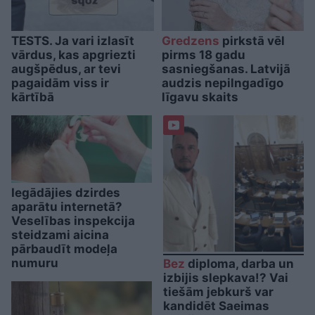
TESTS. Ja vari izlasīt
Gredzens
pirkstā vēl
vārdus, kas apgriezti
pirms 18 gadu
augšpēdus, ar tevi
sasniegšanas. Latvijā
pagaidām viss ir
audzis nepilngadīgo
kārtībā
līgavu skaits
Iegādājies dzirdes
aparātu internetā?
Veselības inspekcija
steidzami aicina
pārbaudīt modeļa
numuru
Bez
diploma, darba un
izbijis slepkava!? Vai
tiešām jebkurš var
kandidēt Saeimas