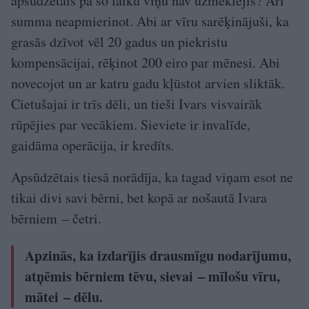
apsūdzētais pa šo laiku viņu nav uzmeklējis? Arī
summa neapmierinot. Abi ar vīru sarēķinājuši, ka
grasās dzīvot vēl 20 gadus un piekristu
kompensācijai, rēķinot 200 eiro par mēnesi. Abi
novecojot un ar katru gadu kļūstot arvien sliktāk.
Cietušajai ir trīs dēli, un tieši Ivars visvairāk
rūpējies par vecākiem. Sieviete ir invalīde,
gaidāma operācija, ir kredīts.
Apsūdzētais tiesā norādīja, ka tagad viņam esot ne
tikai divi savi bērni, bet kopā ar nošautā Ivara
bērniem – četri.
Apzinās, ka izdarījis drausmīgu nodarījumu,
atņēmis bērniem tēvu, sievai – mīlošu vīru,
mātei – dēlu.