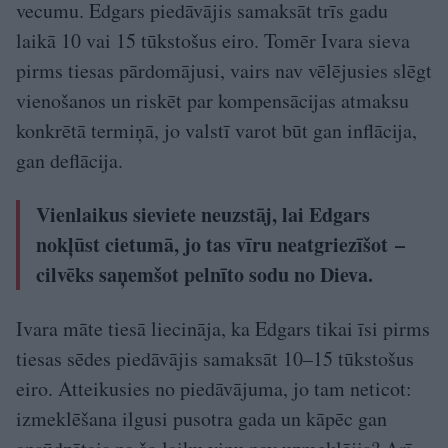
vecumu. Edgars piedāvājis samaksāt trīs gadu
laikā 10 vai 15 tūkstošus eiro. Tomēr Ivara sieva
pirms tiesas pārdomājusi, vairs nav vēlējusies slēgt
vienošanos un riskēt par kompensācijas atmaksu
konkrētā termiņā, jo valstī varot būt gan inflācija,
gan deflācija.
Vienlaikus sieviete neuzstāj, lai Edgars
nokļūst cietumā, jo tas vīru neatgriezīšot –
cilvēks saņemšot pelnīto sodu no Dieva.
Ivara māte tiesā liecināja, ka Edgars tikai īsi pirms
tiesas sēdes piedāvājis samaksāt 10–15 tūkstošus
eiro. Atteikusies no piedāvājuma, jo tam neticot:
izmeklēšana ilgusi pusotra gada un kāpēc gan