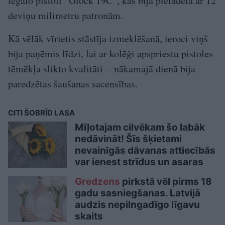
legālo pistoli “Glock 19C”, kas bija pielādēta ar 12
deviņu milimetru patronām.
Kā vēlāk vīrietis stāstīja izmeklēšanā, ieroci viņš
bija paņēmis līdzi, lai ar kolēģi apspriestu pistoles
tēmēkļa slikto kvalitāti – nākamajā dienā bija
paredzētas šaušanas sacensības.
CITI ŠOBRĪD LASA
Mīļotajam cilvēkam šo labāk
nedāvināt! Šīs šķietami
nevainīgās dāvanas attiecībās
var ienest strīdus un asaras
Gredzens
pirkstā vēl pirms 18
gadu sasniegšanas. Latvijā
audzis nepilngadīgo līgavu
skaits