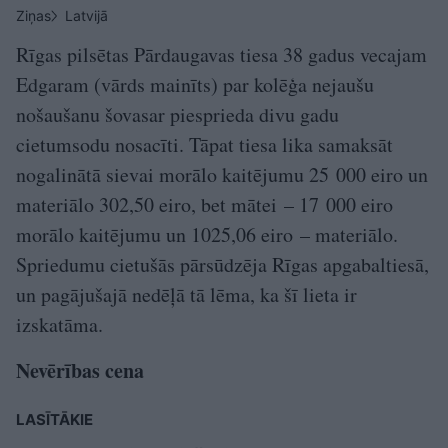
Ziņas
Latvijā
Rīgas pilsētas Pārdaugavas tiesa 38 gadus vecajam
Edgaram (vārds mainīts) par kolēģa nejaušu
nošaušanu šovasar piesprieda divu gadu
cietumsodu nosacīti. Tāpat tiesa lika samaksāt
nogalinātā sievai morālo kaitējumu 25 000 eiro un
materiālo 302,50 eiro, bet mātei – 17 000 eiro
morālo kaitējumu un 1025,06 eiro – materiālo.
Spriedumu cietušās pārsūdzēja Rīgas apgabaltiesā,
un pagājušajā nedēļā tā lēma, ka šī lieta ir
izskatāma.
Nevērības cena
LASĪTĀKIE