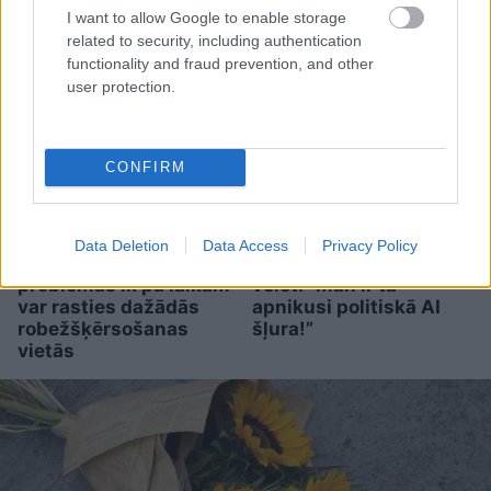
gadījumos jāzina vecākiem
I want to allow Google to enable storage
related to security, including authentication
functionality and fraud prevention, and other
user protection.
CONFIRM
Dombravas izteikumi
Pilsoņi spriež, vai
Data Deletion
Data Access
Privacy Policy
satrauc: Tehnoloģiskas
šogad vispār ir vērts iet
problēmas ik pa laikam
vēlēt: “Man ir tā
var rasties dažādās
apnikusi politiskā AI
robežšķērsošanas
šļura!”
vietās