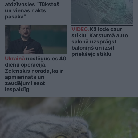
atdzīvosies “Tūkstoš
un vienas nakts
pasaka”
VIDEO.
Kā lode caur
stiklu! Karstumā auto
salonā uzsprāgst
baloniņš un izsit
priekšējo stiklu
Ukrainā
noslēgusies 40
dienu operācija.
Zelenskis norāda, ka ir
apmierināts un
zaudējumi esot
iespaidīgi