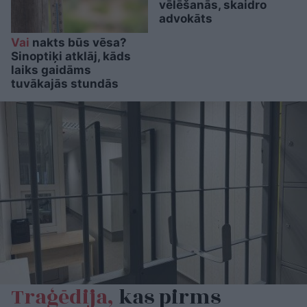
vēlēšanās, skaidro
advokāts
Vai
nakts būs vēsa?
Sinoptiķi atklāj, kāds
laiks gaidāms
tuvākajās stundās
Traģēdija,
kas pirms