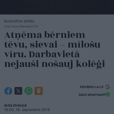
Ilustratīvs attēls
Foto: Ieva Makare/LETA
Atņēma bērniem
tēvu, sievai – mīlošu
vīru. Darbavietā
nejauši nošauj kolēģi
PIEVIENO LA.LV
SEKO WHATSAPP
Artis Drēziņš
18:00, 18. septembris 2019