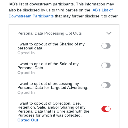
IAB’s list of downstream participants. This information may
FOTO. “Vai tas ir normāli?” Guntars veikalā
nopērk tomātu, taču, pārgriežot to uz
also be disclosed by us to third parties on the
IAB’s List of
pusēm, viņu sagaida pārsteigums
Downstream Participants
that may further disclose it to other
third parties.
Viņu skatiens “izurbjas” citiem cauri: 3
Please note that this website/app uses one or more Google
Personal Data Processing Opt Outs
datumi, kuros dzimušos mēdz uzskatīt
services and may gather and store information including but
par biedējošiem
not limited to your visit or usage behaviour. You may click to
I want to opt-out of the Sharing of my
personal data.
grant or deny consent to Google and its third-party tags to
Opted In
use your data for below specified purposes in below Google
Bez
diploma, darba un izbijis slepkava!?
consent section.
Vai tiešām jebkurš var kandidēt Saeimas
I want to opt-out of the Sale of my
Personal Data.
vēlēšanās, skaidro advokāts
Opted In
I want to opt-out of processing my
Rūgts! Latvijā slavenākais japānis Masaki
Personal Data for Targeted Advertising.
mijis gredzenus ar mīļoto – kāzās
Opted In
izskanēja arī īpaši skaista latviešu
dziesma
I want to opt-out of Collection, Use,
Retention, Sale, and/or Sharing of my
Personal Data that Is Unrelated with the
Purposes for which it was collected.
Šīm 3 zodiaka zīmēm augusts būs īsts
Opted Out
murgs – esi gatavs jau tagad!