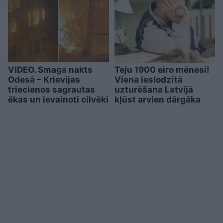
VIDEO. Smaga nakts
Teju 1900 eiro mēnesī!
Odesā – Krievijas
Viena ieslodzītā
triecienos sagrautas
uzturēšana Latvijā
ēkas un ievainoti cilvēki
kļūst arvien dārgāka