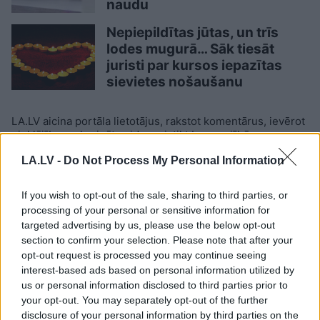
naudu
Nepiepildītas jūtas, un trīs
lodes mugurā… Sāk tiesāt
juristi par kursos iepazītas
sievietes nošaušanu
LA.LV aicina portāla lietotājus, rakstot komentārus, ievērot
pieklājību, nekurināt naidu un iztikt bez rupjībām.
LA.LV -
Do Not Process My Personal Information
Skatīt komentārus (3)
If you wish to opt-out of the sale, sharing to third parties, or
processing of your personal or sensitive information for
targeted advertising by us, please use the below opt-out
LASĪTĀKIE
section to confirm your selection. Please note that after your
opt-out request is processed you may continue seeing
Nosaukti nāvējošākie automobiļi uz
interest-based ads based on personal information utilized by
ceļiem: turam īkšķus, lai neatrodi sarakstā
us or personal information disclosed to third parties prior to
savu auto
your opt-out. You may separately opt-out of the further
disclosure of your personal information by third parties on the