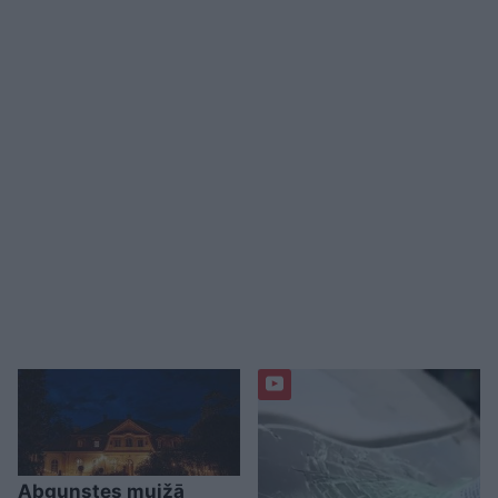
Abgunstes muižā