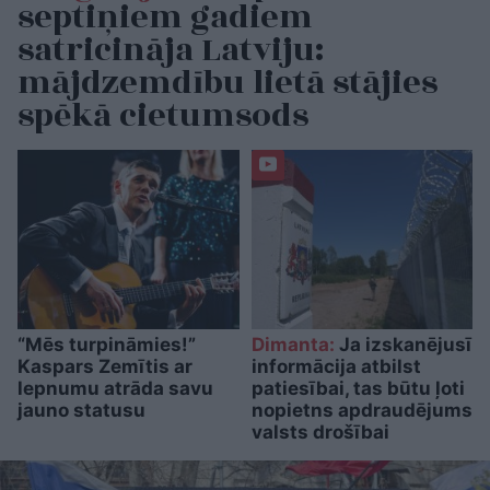
septiņiem gadiem
satricināja Latviju:
mājdzemdību lietā stājies
spēkā cietumsods
“Mēs turpināmies!”
Dimanta:
Ja izskanējusī
Kaspars Zemītis ar
informācija atbilst
lepnumu atrāda savu
patiesībai, tas būtu ļoti
jauno statusu
nopietns apdraudējums
valsts drošībai