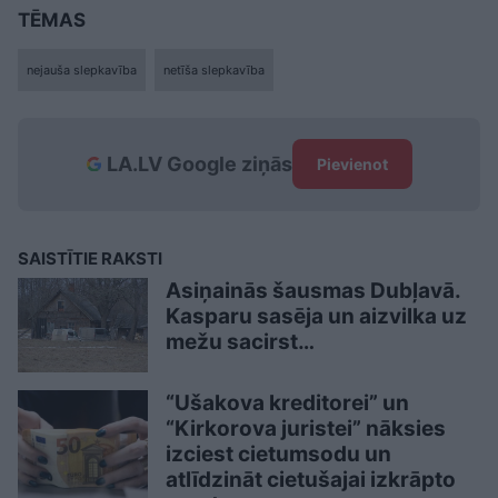
TĒMAS
nejauša slepkavība
netīša slepkavība
LA.LV Google ziņās
Pievienot
SAISTĪTIE RAKSTI
Asiņainās šausmas Dubļavā.
Kasparu sasēja un aizvilka uz
mežu sacirst…
“Ušakova kreditorei” un
“Kirkorova juristei” nāksies
izciest cietumsodu un
atlīdzināt cietušajai izkrāpto