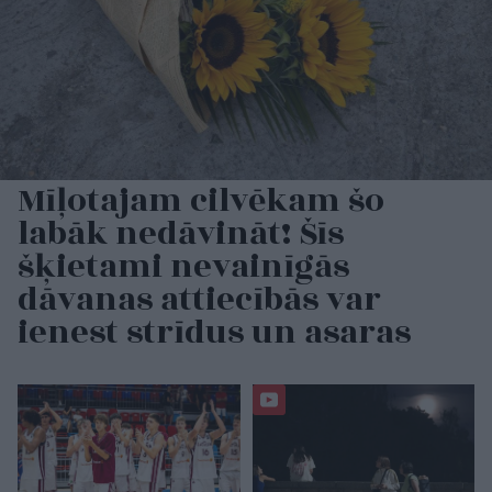
Mīļotajam cilvēkam šo
labāk nedāvināt! Šīs
šķietami nevainīgās
dāvanas attiecībās var
ienest strīdus un asaras