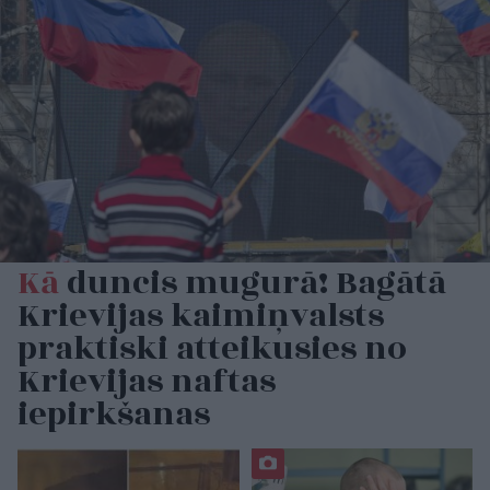
Kā
duncis mugurā! Bagātā
Krievijas kaimiņvalsts
praktiski atteikusies no
Krievijas naftas
iepirkšanas