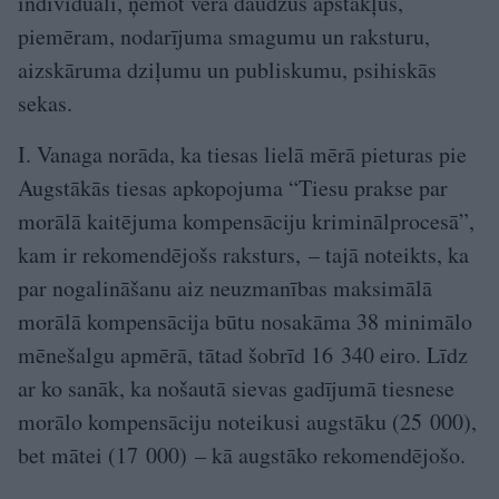
individuāli, ņemot vērā daudzus apstākļus,
piemēram, nodarījuma smagumu un raksturu,
aizskāruma dziļumu un publiskumu, psihiskās
sekas.
I. Vanaga norāda, ka tiesas lielā mērā pieturas pie
Augstākās tiesas apkopojuma “Tiesu prakse par
morālā kaitējuma kompensāciju kriminālprocesā”,
kam ir rekomendējošs raksturs, – tajā noteikts, ka
par nogalināšanu aiz neuzmanības maksimālā
morālā kompensācija būtu nosakāma 38 minimālo
mēnešalgu apmērā, tātad šobrīd 16 340 eiro. Līdz
ar ko sanāk, ka nošautā sievas gadījumā tiesnese
morālo kompensāciju noteikusi augstāku (25 000),
bet mātei (17 000) – kā augstāko rekomendējošo.