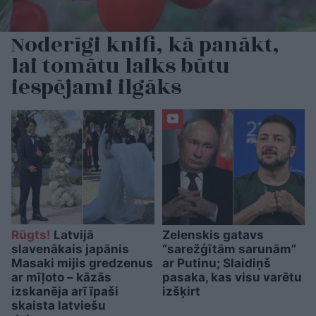
Noderīgi knifi, kā panākt,
lai tomātu laiks būtu
iespējami ilgāks
Rūgts!
Latvijā
Zelenskis gatavs
slavenākais japānis
“sarežģītām sarunām”
Masaki mijis gredzenus
ar Putinu; Slaidiņš
ar mīļoto – kāzās
pasaka, kas visu varētu
izskanēja arī īpaši
izšķirt
skaista latviešu