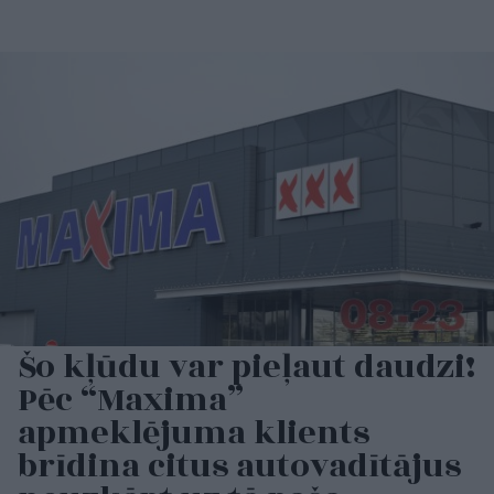
Šo kļūdu var pieļaut daudzi!
Pēc “Maxima”
apmeklējuma klients
brīdina citus autovadītājus