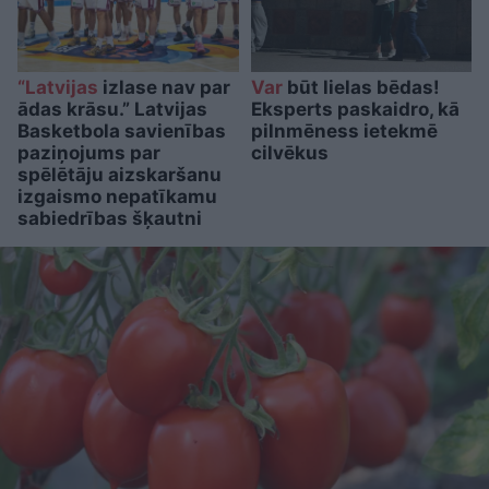
“Latvijas
izlase nav par
Var
būt lielas bēdas!
ādas krāsu.” Latvijas
Eksperts paskaidro, kā
Basketbola savienības
pilnmēness ietekmē
paziņojums par
cilvēkus
spēlētāju aizskaršanu
izgaismo nepatīkamu
sabiedrības šķautni