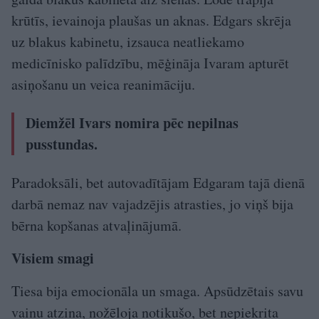
krūtīs, ievainoja plaušas un aknas. Edgars skrēja
uz blakus kabinetu, izsauca neatliekamo
medicīnisko palīdzību, mēģināja Ivaram apturēt
asiņošanu un veica reanimāciju.
Diemžēl Ivars nomira pēc nepilnas
pusstundas.
Paradoksāli, bet autovadītājam Edgaram tajā dienā
darbā nemaz nav vajadzējis atrasties, jo viņš bija
bērna kopšanas atvaļinājumā.
Visiem smagi
Tiesa bija emocionāla un smaga. Apsūdzētais savu
vainu atzina, nožēloja notikušo, bet nepiekrita