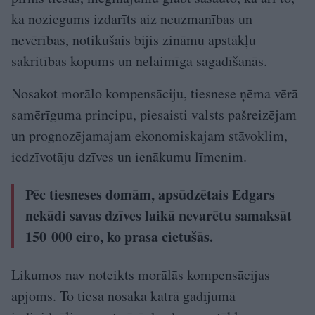
ka noziegums izdarīts aiz neuzmanības un
nevērības, notikušais bijis zināmu apstākļu
sakritības kopums un nelaimīga sagadīšanās.
Nosakot morālo kompensāciju, tiesnese ņēma vērā
samērīguma principu, piesaisti valsts pašreizējam
un prognozējamajam ekonomiskajam stāvoklim,
iedzīvotāju dzīves un ienākumu līmenim.
Pēc tiesneses domām, apsūdzētais Edgars
nekādi savas dzīves laikā nevarētu samaksāt
150 000 eiro, ko prasa cietušās.
Likumos nav noteikts morālās kompensācijas
apjoms. To tiesa nosaka katrā gadījumā