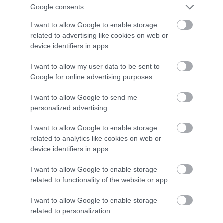
Google consents
Lasīt citas ziņas
I want to allow Google to enable storage
Atcelt
Ziņot
related to advertising like cookies on web or
device identifiers in apps.
I want to allow my user data to be sent to
Google for online advertising purposes.
I want to allow Google to send me
personalized advertising.
I want to allow Google to enable storage
related to analytics like cookies on web or
device identifiers in apps.
I want to allow Google to enable storage
“Bērnu māte atsakās
related to functionality of the website or app.
bērnus laist ceļojumā!”
I want to allow Google to enable storage
Notāre skaidro, kas šādos
related to personalization.