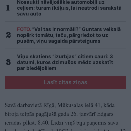
Nosaukti nāvējošākie automobiļi uz
ceļiem: turam īkšķus, lai neatrodi sarakstā
savu auto
FOTO.
“Vai tas ir normāli?” Guntars veikalā
nopērk tomātu, taču, pārgriežot to uz
pusēm, viņu sagaida pārsteigums
Viņu skatiens “izurbjas” citiem cauri: 3
datumi, kuros dzimušos mēdz uzskatīt
par biedējošiem
Lasīt citas ziņas
Savā darbavietā Rīgā, Mūkusalas ielā 41, kāda
biroja telpās pagājušā gada 26. janvārī Edgars
ieradās plkst. 8.40. Līdzi viņš bija paņēmis savu