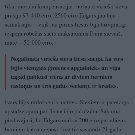
tikai morālai kompensācijai: nošautā vīrieša sieva
prasīja 97 440 eiro (2560 eiro Edgars jau bija
samaksājis – viņš jau pirms tiesas bija brīvprātīgi
iespēju robežās sācis maksājumus Ivara sievai),
māte – 50 000 eiro.
Nogalinātā vīrieša sieva tiesā sacīja, ka vīrs
bijis vienīgais ģimenes apgādnieks un viņa
tagad palikusi viena ar diviem bērniem
(astoņus un trīs gadus veciem), ir kredīts.
Ivars bijis mīlošs vīrs un tēvs. Sieviete ir pateicīga
apsūdzētajam par finansiālo palīdzību. Sākumā
piedāvājusi, lai Edgars maksā 200 eiro par abiem
bērniem katru mēnesi, līdz tie sasniedz 21 gada