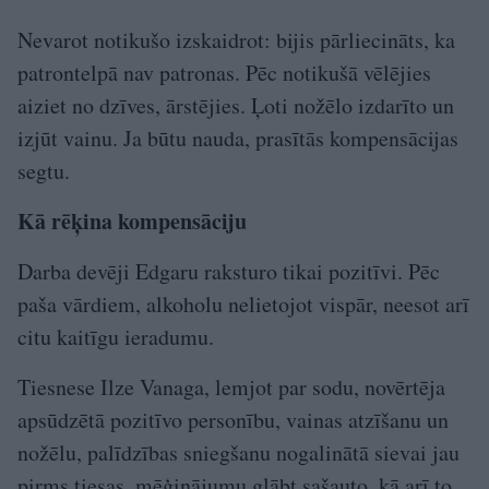
Nevarot notikušo izskaidrot: bijis pārliecināts, ka
patrontelpā nav patronas. Pēc notikušā vēlējies
aiziet no dzīves, ārstējies. Ļoti nožēlo izdarīto un
izjūt vainu. Ja būtu nauda, prasītās kompensācijas
segtu.
Kā rēķina kompensāciju
Darba devēji Edgaru raksturo tikai pozitīvi. Pēc
paša vārdiem, alkoholu nelietojot vispār, neesot arī
citu kaitīgu ieradumu.
Tiesnese Ilze Vanaga, lemjot par sodu, novērtēja
apsūdzētā pozitīvo personību, vainas atzīšanu un
nožēlu, palīdzības sniegšanu nogalinātā sievai jau
pirms tiesas, mēģinājumu glābt sašauto, kā arī to,