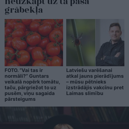
neuzkāpt uz tā paša
grābekļa
FOTO. “Vai tas ir
Latviešu varēšanai
normāli?” Guntars
atkal jauns pierādījums
veikalā nopērk tomātu,
– mūsu pētnieks
taču, pārgriežot to uz
izstrādājis vakcīnu pret
pusēm, viņu sagaida
Laimas slimību
pārsteigums