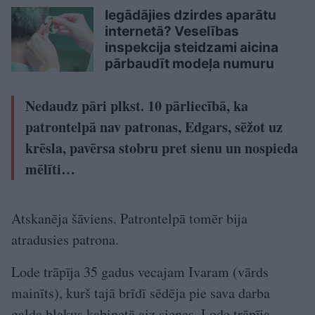
Iegādājies dzirdes aparātu
internetā? Veselības
inspekcija steidzami aicina
pārbaudīt modeļa numuru
Nedaudz pāri plkst. 10 pārliecībā, ka
patrontelpā nav patronas, Edgars, sēžot uz
krēsla, pavērsa stobru pret sienu un nospieda
mēlīti…
Atskanēja šāviens. Patrontelpā tomēr bija
atradusies patrona.
Lode trāpīja 35 gadus vecajam Ivaram (vārds
mainīts), kurš tajā brīdī sēdēja pie sava darba
galda blakus kabinetā aiz sienas. Lode trāpīja