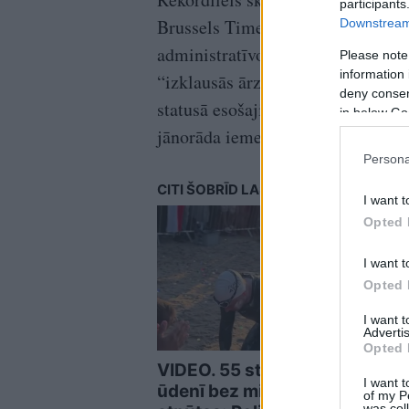
participants
Brussels Times”. Kopš 2018. gada 
Downstream 
administratīvo procesu, bet daudzv
Please note
information 
“izklausās ārzemniecisks”. Jāpiebi
deny consent
statusā esošajiem vai bezvalstnie
in below Go
jānorāda iemesls, kāpēc vārda ma
Persona
CITI ŠOBRĪD LASA
I want t
Opted 
I want t
Opted 
I want 
Advertis
Opted 
VIDEO. 55 stundas
Vācij
I want t
ūdenī bez miega un
bāze
of my P
was col