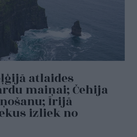
ļģijā atlaides
ārdu maiņai; Čehija
ņošanu; Īrijā
ekus izliek no