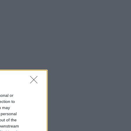
sonal or
ection to
ou may
 personal
out of the
 downstream