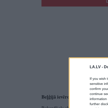
LA.LV -
Do
If you wish 
sensitive in
confirm you
continue se
Beļģijā ievērojamas atlaides sv
information 
further disc
Rekordliels skaits – 5104 beļģu –