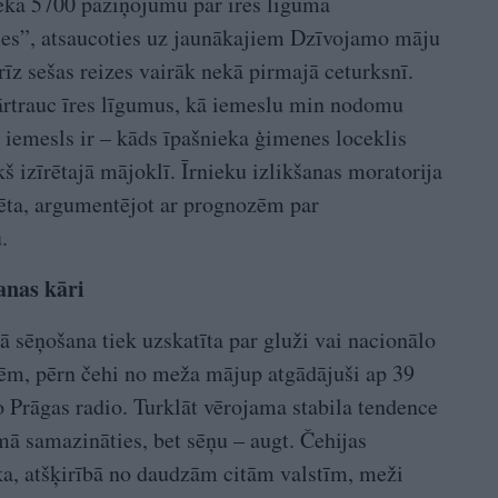
ekā 5700 paziņojumu par īres līguma
mes”, atsaucoties uz jaunākajiem Dzīvojamo māju
rīz sešas reizes vairāk nekā pirmajā ceturksnī.
ārtrauc īres līgumus, kā iemeslu min nodomu
s iemesls ir – kāds īpašnieka ģimenes loceklis
kš izīrētajā mājoklī. Īrnieku izlikšanas moratorija
izēta, argumentējot ar prognozēm par
.
anas kāri
ijā sēņošana tiek uzskatīta par gluži vai nacionālo
ēm, pērn čehi no meža mājup atgādājuši ap 39
 Prāgas radio. Turklāt vērojama stabila tendence
mā samazināties, bet sēņu – augt. Čehijas
ka, atšķirībā no daudzām citām valstīm, meži