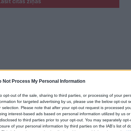
Lasīt citas ziņas
 Not Process My Personal Information
to opt-out of the sale, sharing to third parties, or processing of your per
formation for targeted advertising by us, please use the below opt-out s
r selection. Please note that after your opt-out request is processed y
eing interest-based ads based on personal information utilized by us or
eštautiešu vārdu maiņai
disclosed to third parties prior to your opt-out. You may separately opt-
losure of your personal information by third parties on the IAB’s list of
 pērn nolēmuši mainīt savu vārdu. Tā ziņo “The