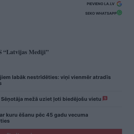
PIEVIENO LA.LV
SEKO WHATSAPP
S “Latvijas Mediji”
iem labāk nestrīdēties: viņi vienmēr atradīs
s
 Sēņotāja mežā uziet ļoti biedējošu vietu
5
 ar kuru ēšanu pēc 45 gadu vecuma
ties