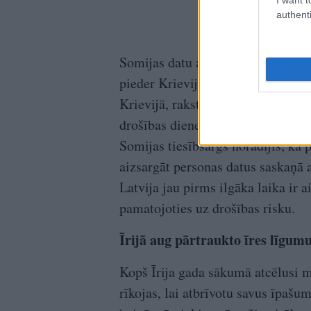
authenti
Somijas datu aizsardzības ombuds
pieder Krievijas “Yandex”, pārtra
Krievijā, raksta “Yle”. Septembra
drošības dienestam piešķir tiesība
Somijas tiesībsargs norādījis, k
aizsargāt personas datus saskaņā a
Latvija jau pirms ilgāka laika ir a
pamatojoties uz drošības risku.
Īrijā aug pārtraukto īres līgumu
Kopš Īrija gada sākumā atcēlusi m
rīkojas, lai atbrīvotu savus īpašu