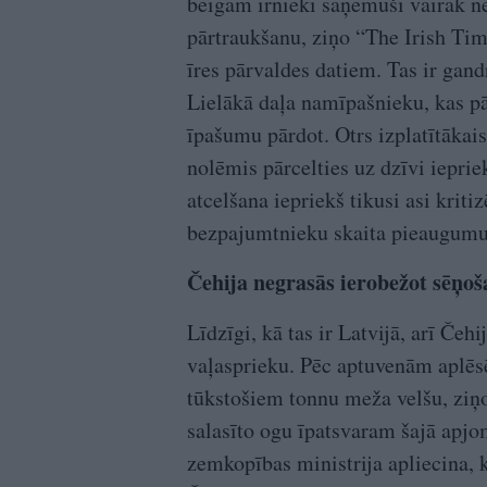
beigām īrnieki saņēmuši vairāk n
pārtraukšanu, ziņo “The Irish Ti
īres pārvaldes datiem. Tas ir gand
Lielākā daļa namīpašnieku, kas p
īpašumu pārdot. Otrs izplatītākai
nolēmis pārcelties uz dzīvi ieprie
atcelšana iepriekš tikusi asi krit
bezpajumtnieku skaita pieaugumu
Čehija negrasās ierobežot sēņoš
Līdzīgi, kā tas ir Latvijā, arī Čeh
vaļasprieku. Pēc aptuvenām aplēs
tūkstošiem tonnu meža velšu, ziņo
salasīto ogu īpatsvaram šajā apjo
zemkopības ministrija apliecina, 