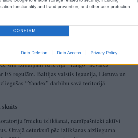
cation functionality and fraud prevention, and other user protection.
 izdevis rīkojumu taksometru firmai “Yango”, kas
CONFIRM
ukt klientu personas datu pārsūtīšanu un apstrādi
 sākumā Krievijā stāsies spēkā likums, kas valsts
Data Deletion
Data Access
Privacy Policy
s piekļūt taksometru apstrādātajai informācijai.
a pēc šīm izmaiņām Krievijā “Yango” nevarēs
r ES regulām. Baltijas valstis Igaunija, Lietuva un
izliegušas “Yandex” darbību savā teritorijā,
 skaits
oratoriju īrnieku izlikšanai, namīpašnieki aktīvi
mus. Otrajā ceturksnī pēc izlikšanas aizlieguma