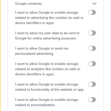
Kapitāla tirgus savienības attīstība ir būtisks
Google consents
priekšnosacījums sekmīgākai ES finanšu tirgus
I want to allow Google to enable storage
Atcelt
Ziņot
darbībai, tā tostarp veicinās gan labāku monetārās
related to advertising like cookies on web or
device identifiers in apps.
politikas lēmumu pārnesi, gan labāku risku pārdali
no finanšu stabilitātes viedokļa”.
I want to allow my user data to be sent to
Google for online advertising purposes.
UZZIŅA
I want to allow Google to send me
Galvenie “A New Vision for Europe’s Capital
personalized advertising.
Markets” ziņojumā ietvertie priekšlikumi:
I want to allow Google to enable storage
related to analytics like cookies on web or
Sekmēt biržas mazo un vidējo uzņēmumu
device identifiers in apps.
atpazīstamību investoru lokā – izveidojot vienotu
I want to allow Google to enable storage
Eiropas informācijas punktu (ESAP) par
related to functionality of the website or app.
uzņēmumiem, veicinot MVU tirgus pētījumu
I want to allow Google to enable storage
jomu, atceļot aizliegumu apvienot brokeru un
related to personalization.
pētniecības maksas par MVU izpēti un atbalstot