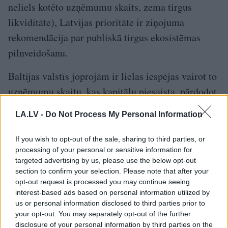
neliels kotēto uzņēmumu skaits, zema tirgus
likviditāte), Latvijas prioritāte ir ziņojuma
rekomendācija par publiskā tirgus ekosistēmas
pilnveidošanu.
Baltijas valstīs joprojām ir lielas iespējas vairot to
uzņēmumu skaitu, kas kapitālu piesaista, pārdodot
biržā akcijas vai parāda vērtspapīrus. To sekmēs
LA.LV -
Do Not Process My Personal Information
izveidotais atbalsta instruments MVU vērtspapīru
kotēšanai biržā, kā arī sāktais darbs pie
If you wish to opt-out of the sale, sharing to third parties, or
processing of your personal or sensitive information for
akseleratora fonda izveides.
targeted advertising by us, please use the below opt-out
section to confirm your selection. Please note that after your
Latvijā nesenā periodā ir labi panākumi privātā un
opt-out request is processed you may continue seeing
riska kapitāla nozares attīstībā, kas veido labvēlīgu
interest-based ads based on personal information utilized by
us or personal information disclosed to third parties prior to
augsni arī publiskā tirgus attīstībai.
your opt-out. You may separately opt-out of the further
disclosure of your personal information by third parties on the