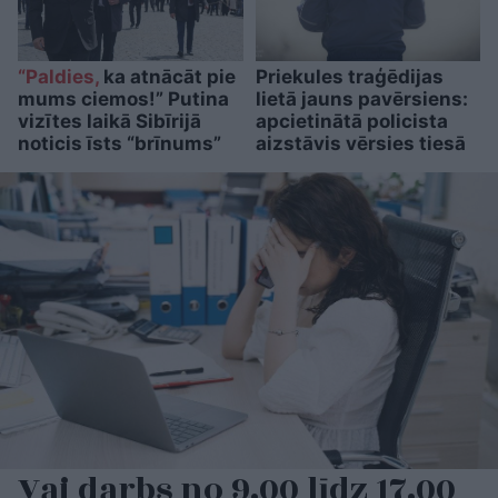
“Paldies,
ka atnācāt pie
Priekules traģēdijas
mums ciemos!” Putina
lietā jauns pavērsiens:
vizītes laikā Sibīrijā
apcietinātā policista
noticis īsts “brīnums”
aizstāvis vērsies tiesā
Vai darbs no 9.00 līdz 17.00