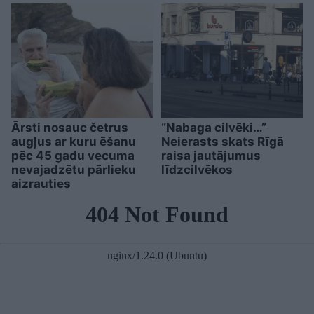
Ārsti nosauc četrus
“Nabaga cilvēki…”
augļus ar kuru ēšanu
Neierasts skats Rīgā
pēc 45 gadu vecuma
raisa jautājumus
nevajadzētu pārlieku
līdzcilvēkos
aizrauties