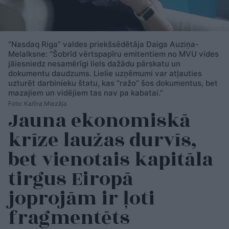
“Nasdaq Riga” valdes priekšsēdētāja Daiga Auziņa-
Melalksne: “Šobrīd vērtspapīru emitentiem no MVU vides
jāiesniedz nesamērīgi liels dažādu pārskatu un
dokumentu daudzums. Lielie uzņēmumi var atļauties
uzturēt darbinieku štatu, kas “ražo” šos dokumentus, bet
mazajiem un vidējiem tas nav pa kabatai.”
Foto: Karīna Miezāja
Jauna ekonomiskā
krīze laužas durvīs,
bet vienotais kapitāla
tirgus Eiropā
joprojām ir ļoti
fragmentēts