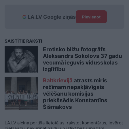
LA.LV Google ziņās
Pievienot
SAISTĪTIE RAKSTI
Erotisko bilžu fotogrāfs
Aleksandrs Sokolovs 37 gadu
vecumā ieguvis vidusskolas
izglītību
Baltkrievijā
atrasts miris
režīmam nepakļāvīgais
vēlēšanu komisijas
priekšsēdis Konstantīns
Šišmakovs
LA.LV aicina portāla lietotājus, rakstot komentārus, ievērot
pieklājību, nekurināt naidu un iztikt bez rupjībām.