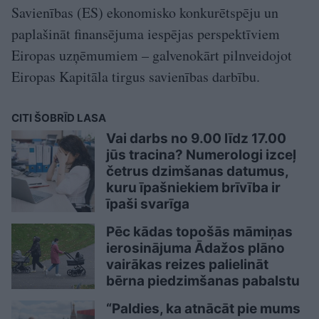
Savienības (ES) ekonomisko konkurētspēju un
paplašināt finansējuma iespējas perspektīviem
Eiropas uzņēmumiem – galvenokārt pilnveidojot
Eiropas Kapitāla tirgus savienības darbību.
CITI ŠOBRĪD LASA
Vai darbs no 9.00 līdz 17.00
jūs tracina? Numerologi izceļ
četrus dzimšanas datumus,
kuru īpašniekiem brīvība ir
īpaši svarīga
Pēc kādas topošās māmiņas
ierosinājuma Ādažos plāno
vairākas reizes palielināt
bērna piedzimšanas pabalstu
“Paldies, ka atnācāt pie mums