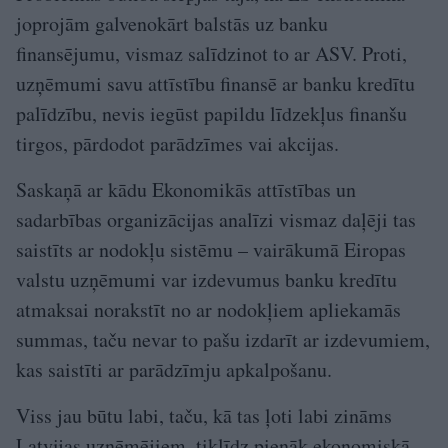
jo­projām galvenokārt balstās uz banku
finansējumu, vismaz salīdzinot to ar ASV. Proti,
uzņēmumi savu attīstību finansē ar banku kredītu
palīdzību, nevis iegūst papildu līdzekļus finanšu
tirgos, pārdodot parād­zīmes vai akcijas.
Saskaņā ar kādu Ekonomikās attīstības un
sadarbības organizācijas analīzi vismaz daļēji tas
saistīts ar nodokļu sistēmu – vairākumā Eiropas
valstu uzņēmumi var izdevumus banku kredītu
atmaksai norakstīt no ar nodokļiem apliekamās
summas, taču nevar to pašu izdarīt ar izdevumiem,
kas saistīti ar parādzīmju apkalpošanu.
Viss jau būtu labi, taču, kā tas ļoti labi zināms
Latvijas uzņēmējiem, tiklīdz pienāk ekonomiskā