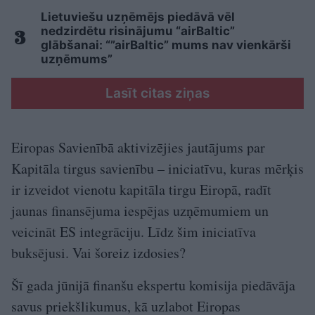
Lietuviešu uzņēmējs piedāvā vēl
nedzirdētu risinājumu “airBaltic”
glābšanai: “”airBaltic” mums nav vienkārši
uzņēmums”
Lasīt citas ziņas
Eiropas Savienībā aktivizējies jautājums par
Kapitāla tirgus savienību – iniciatīvu, kuras mērķis
ir izveidot vienotu kapitāla tirgu Eiropā, radīt
jaunas finansējuma iespējas uzņēmumiem un
veicināt ES integrāciju. Līdz šim iniciatīva
buksējusi. Vai šoreiz izdosies?
Šī gada jūnijā finanšu ekspertu komisija piedāvāja
savus priekšlikumus, kā uzlabot Eiropas