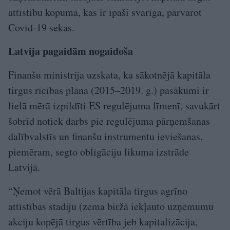
attīstību kopumā, kas ir īpaši svarīga, pārvarot
Covid-19 sekas.
Latvija pagaidām nogaidoša
Finanšu ministrija uzskata, ka sākotnējā kapitāla
tirgus rīcības plāna (2015–2019. g.) pasākumi ir
lielā mērā izpildīti ES regulējuma līmenī, savukārt
šobrīd notiek darbs pie regulējuma pārņemšanas
dalībvalstīs un finanšu instrumentu ieviešanas,
piemēram, segto obligāciju likuma izstrāde
Latvijā.
“Ņemot vērā Baltijas kapitāla tirgus agrīno
attīstības stadiju (zema biržā iekļauto uzņēmumu
akciju kopējā tirgus vērtība jeb kapitalizācija,