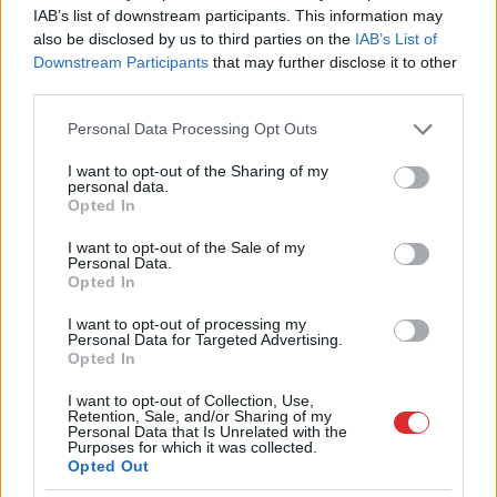
Turklāt Latvijai būtiski ir piedāvātie grozījumi
IAB’s list of downstream participants. This information may
regulējumā par finanšu instrumentu tirgiem (FITD
also be disclosed by us to third parties on the
IAB’s List of
Downstream Participants
that may further disclose it to other
II) – tie paplašinātu pētniecības iespējas attiecībā
third parties.
uz maziem un vidējiem vērtspapīru emitentiem,
Please note that this website/app uses one or more Google
Personal Data Processing Opt Outs
proti, vieglāk kļūtu sagatavot analītisko
services and may gather and store information including but
informāciju par uzņēmumu darbības rezultātiem
not limited to your visit or usage behaviour. You may click to
I want to opt-out of the Sharing of my
personal data.
grant or deny consent to Google and its third-party tags to
un piedāvāt to ieguldītājiem,” uzskata FM
Opted In
use your data for below specified purposes in below Google
Komunikācijas departamenta direktora vietniece
consent section.
I want to opt-out of the Sale of my
Personal Data.
Lelde Grīnvalde.
Opted In
Savukārt Latvijas Banka uzskata, ka Latvijas tālākā
I want to opt-out of processing my
Personal Data for Targeted Advertising.
rīcība un nepieciešamie darbi Kapitāla tirgus
Opted In
veidošanā kļūs skaidri tikai rudenī, kad tiks
I want to opt-out of Collection, Use,
izveidots KTS Rīcības plāns.
Retention, Sale, and/or Sharing of my
Personal Data that Is Unrelated with the
Purposes for which it was collected.
Opted Out
LB atbalsta šo iniciatīvu, uzsverot, ka “ES