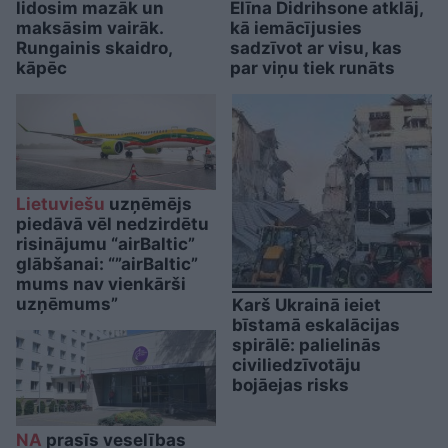
lidosim mazāk un
Elīna Didrihsone atklāj,
maksāsim vairāk.
kā iemācījusies
Rungainis skaidro,
sadzīvot ar visu, kas
kāpēc
par viņu tiek runāts
Lietuviešu
uzņēmējs
piedāvā vēl nedzirdētu
risinājumu “airBaltic”
glābšanai: “”airBaltic”
mums nav vienkārši
uzņēmums”
Karš Ukrainā ieiet
bīstamā eskalācijas
spirālē: palielinās
civiliedzīvotāju
bojāejas risks
NA
prasīs veselības