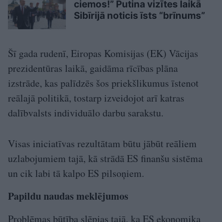
ciemos!” Putina vizītes laikā
Sibīrijā noticis īsts “brīnums”
Šī gada rudenī, Eiropas Komisijas (EK) Vācijas
prezidentūras laikā, gaidāma rīcības plāna
izstrāde, kas palīdzēs šos priekšlikumus īstenot
reālajā politikā, tostarp izveidojot arī katras
dalībvalsts individuālo darbu sarakstu.
Visas iniciatīvas rezultātam būtu jābūt reāliem
uzlabojumiem tajā, kā strādā ES finanšu sistēma
un cik labi tā kalpo ES pilsoņiem.
Papildu naudas meklējumos
Problēmas būtība slēpjas tajā, ka ES ekonomika