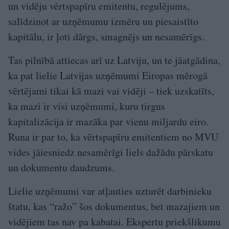
un vidēju vērtspapīru emitentu, regulējums,
salīdzinot ar uzņēmumu izmēru un piesaistīto
kapitālu, ir ļoti dārgs, smagnējs un nesamērīgs.
Tas pilnībā attiecas arī uz Latviju, un te jāatgādina,
ka pat lielie Latvijas uzņēmumi Eiropas mērogā
vērtējami tikai kā mazi vai vidēji – tiek uzskatīts,
ka mazi ir visi uzņēmumi, kuru tirgus
kapitalizācija ir mazāka par vienu miljardu eiro.
Runa ir par to, ka vērtspapīru emitentiem no MVU
vides jāiesniedz nesamērīgi liels dažādu pārskatu
un dokumentu daudzums.
Lielie uzņēmumi var atļauties uzturēt darbinieku
štatu, kas “ražo” šos dokumentus, bet mazajiem un
vidējiem tas nav pa kabatai. Ekspertu priekšlikumu