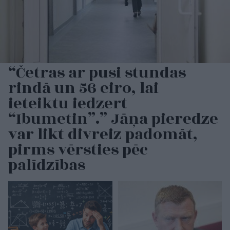
“Četras ar pusi stundas
rindā un 56 eiro, lai
ieteiktu iedzert
“Ibumetin”.” Jāņa pieredze
var likt divreiz padomāt,
pirms vērsties pēc
palīdzības