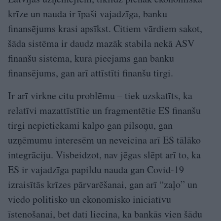
krīze un nauda ir īpaši vajadzīga, banku
finansējums krasi apsīkst. Citiem vārdiem sakot,
šāda sistēma ir daudz mazāk stabila nekā ASV
finanšu sistēma, kurā pieejams gan banku
finansējums, gan arī attīstīti finanšu tirgi.
Ir arī virkne citu problēmu – tiek uzskatīts, ka
relatīvi mazattīstītie un fragmentētie ES finanšu
tirgi nepietiekami kalpo gan pilsoņu, gan
uzņēmumu interesēm un neveicina arī ES tālāko
integrāciju. Visbeidzot, nav jēgas slēpt arī to, ka
ES ir vajadzīga papildu nauda gan Covid-19
izraisītās krīzes pārvarēšanai, gan arī “zaļo” un
viedo politisko un ekonomisko iniciatīvu
īstenošanai, bet dati liecina, ka bankās vien šādu