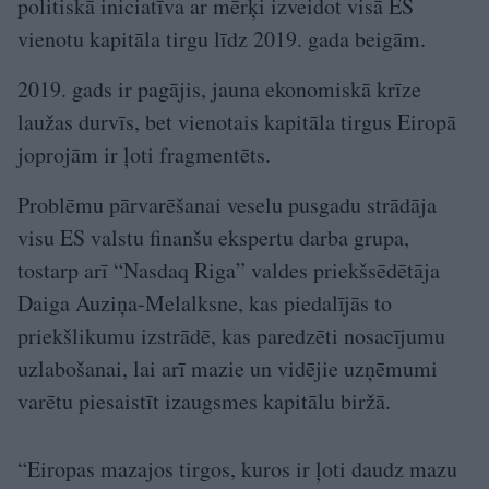
politiskā iniciatīva ar mērķi izveidot visā ES
vienotu kapitāla tirgu līdz 2019. gada beigām.
2019. gads ir pagājis, jauna ekonomiskā krīze
laužas durvīs, bet vienotais kapitāla tirgus Eiropā
joprojām ir ļoti fragmentēts.
Pro­blēmu pārvarēšanai veselu pusgadu strādāja
visu ES valstu finanšu ekspertu darba grupa,
tostarp arī “Nasdaq Riga” valdes priekšsēdētāja
Daiga Auziņa-Melalksne, kas piedalījās to
priekšlikumu izstrādē, kas paredzēti nosacījumu
uzlabošanai, lai arī mazie un vidējie uzņēmumi
varētu piesaistīt izaugsmes kapitālu biržā.
“Eiropas mazajos tirgos, kuros ir ļoti daudz mazu