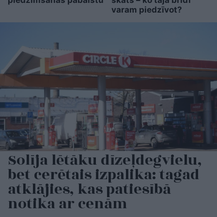
varam piedzīvot?
Solīja lētāku dīzeļdegvielu,
bet cerētais izpalika: tagad
atklājies, kas patiesībā
notika ar cenām