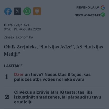
PIEVIENO LA.LV
SEKO WHATSAPP
Olafs Zvejnieks
9:50, 19. augusts 2020
Ziņas
Ekonomika
Olafs Zvejnieks, “Latvijas Avīze”, AS “Latvijas
Mediji”
LASĪTĀKIE
Dzer
un tievē? Nosauktas 9 tējas, kas
palīdzēs atbrīvoties no liekā svara
Cilvēkus aizrāvis ātrs IQ tests: tas liks
izkustināt smadzenes, lai pārbaudītu tavu
erudīciju