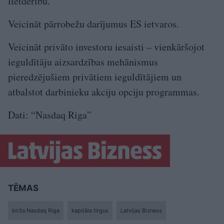
lietderību.
Veicināt pārrobežu darījumus ES ietvaros.
Veicināt privāto investoru iesaisti – vienkāršojot
ieguldītāju aizsardzības mehānismus
pieredzējušiem privātiem ieguldītājiem un
atbalstot darbinieku akciju opciju programmas.
Dati: “Nasdaq Riga”
TĒMAS
birža Nasdaq Riga
kapitāla tirgus
Latvijas Bizness