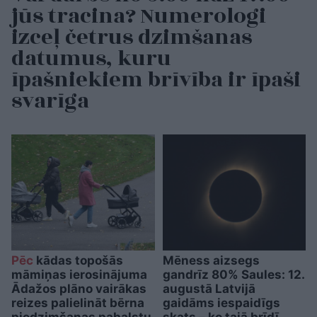
jūs tracina? Numerologi
izceļ četrus dzimšanas
datumus, kuru
īpašniekiem brīvība ir īpaši
svarīga
Pēc
kādas topošās
Mēness aizsegs
māmiņas ierosinājuma
gandrīz 80% Saules: 12.
Ādažos plāno vairākas
augustā Latvijā
reizes palielināt bērna
gaidāms iespaidīgs
piedzimšanas pabalstu
skats – ko tajā brīdī