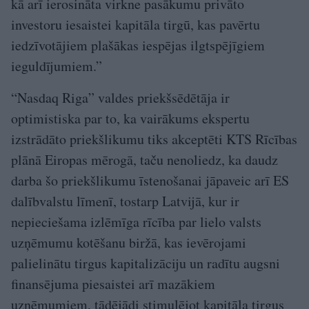
kā arī ierosināta virkne pasākumu privāto
investoru iesaistei kapitāla tirgū, kas pavērtu
iedzīvotājiem plašākas iespējas ilgtspējīgiem
ieguldījumiem.”
“Nasdaq Riga” valdes priekšsēdētāja ir
optimistiska par to, ka vairākums ekspertu
izstrādāto priekšlikumu tiks akceptēti KTS Rīcības
plānā Eiropas mērogā, taču nenoliedz, ka daudz
darba šo priekšlikumu īstenošanai jāpaveic arī ES
dalībvalstu līmenī, tostarp Latvijā, kur ir
nepieciešama izlēmīga rīcība par lielo valsts
uzņēmumu kotēšanu biržā, kas ievērojami
palielinātu tirgus kapitalizāciju un radītu augsni
finansējuma piesaistei arī mazākiem
uzņēmumiem, tādējādi stimulējot kapitāla tirgus