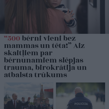
“500
bērni vieni bez
mammas un tēta!” Aiz
skaitļiem par
bērnunamiem slēpjas
trauma, birokrātija un
atbalsta trūkums