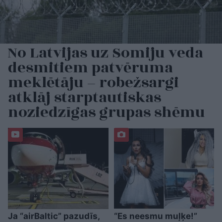
No Latvijas uz Somiju veda
desmitiem patvēruma
meklētāju – robežsargi
atklāj starptautiskas
noziedzīgas grupas shēmu
Ja “airBaltic” pazudīs,
“Es neesmu muļķe!”