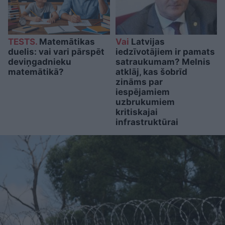
TESTS.
Matemātikas
Vai
Latvijas
duelis: vai vari pārspēt
iedzīvotājiem ir pamats
deviņgadnieku
satraukumam? Melnis
matemātikā?
atklāj, kas šobrīd
zināms par
iespējamiem
uzbrukumiem
kritiskajai
infrastruktūrai