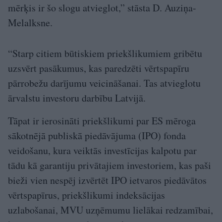
mērķis ir šo slogu atvieglot,” stāsta D. Auziņa-
Melalksne.
“Starp citiem būtiskiem priekšlikumiem gribētu
uzsvērt pasākumus, kas paredzēti vērtspapīru
pārrobežu darījumu veicināšanai. Tas atvieglotu
ārvalstu investoru darbību Latvijā.
Tāpat ir ierosināti priekšlikumi par ES mēroga
sākotnējā publiskā piedāvājuma (IPO) fonda
veidošanu, kura veiktās investīcijas kalpotu par
tādu kā garantiju privātajiem investoriem, kas paši
bieži vien nespēj izvērtēt IPO ietvaros piedāvātos
vērtspapīrus, priekšlikumi indeksācijas
uzlabošanai, MVU uzņēmumu lielākai redzamībai,