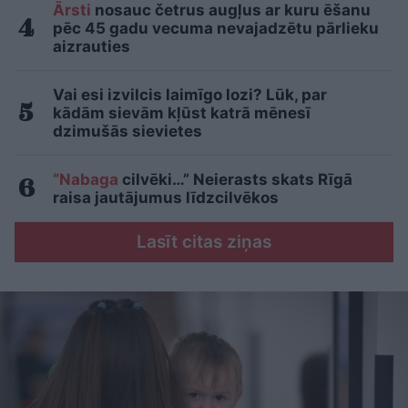
Ārsti
nosauc četrus augļus ar kuru ēšanu
pēc 45 gadu vecuma nevajadzētu pārlieku
aizrauties
Vai esi izvilcis laimīgo lozi? Lūk, par
kādām sievām kļūst katrā mēnesī
dzimušās sievietes
“Nabaga
cilvēki…” Neierasts skats Rīgā
raisa jautājumus līdzcilvēkos
Lasīt citas ziņas