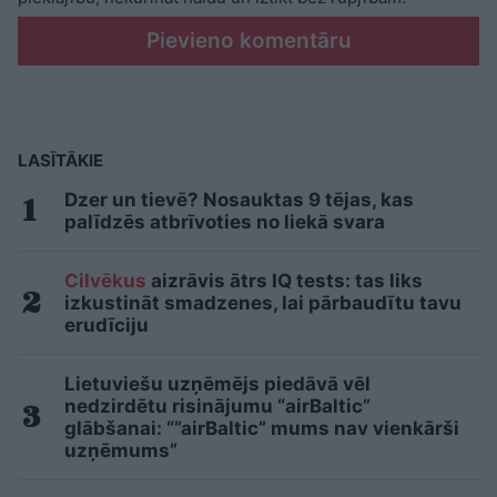
Pievieno komentāru
LASĪTĀKIE
Dzer un tievē? Nosauktas 9 tējas, kas
palīdzēs atbrīvoties no liekā svara
Cilvēkus
aizrāvis ātrs IQ tests: tas liks
izkustināt smadzenes, lai pārbaudītu tavu
erudīciju
Lietuviešu uzņēmējs piedāvā vēl
nedzirdētu risinājumu “airBaltic”
glābšanai: “”airBaltic” mums nav vienkārši
uzņēmums”