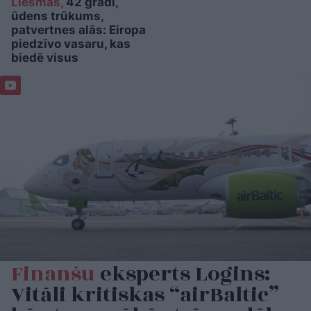
Liesmas,
42 grādi,
ūdens trūkums,
patvertnes alās: Eiropa
piedzīvo vasaru, kas
biedē visus
Finanšu
eksperts Logins:
Vitāli kritiskas “airBaltic”