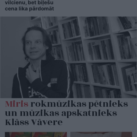
vilcienu, bet biļešu
cena lika pārdomāt
Miris
rokmūzikas pētnieks
un mūzikas apskatnieks
Klāss Vāvere