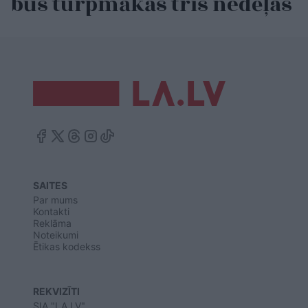
būs turpmākās trīs nedēļas
SAITES
Par mums
Kontakti
Reklāma
Noteikumi
Ētikas kodekss
REKVIZĪTI
SIA "LA.LV"