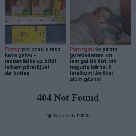
Pircēji
pie cenu zīmes
Pamēģini
šo pirms
kasa galvu –
gulētiešanas, un
matemātika uz brīdi
iemigsi tik ātri, cik
laikam pārstājusi
noguris bērns: 8
darboties
ieteikumi ātrākai
aizmigšanai