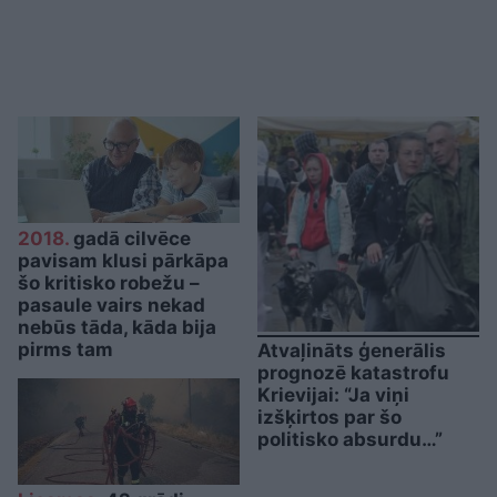
2018.
gadā cilvēce
pavisam klusi pārkāpa
šo kritisko robežu –
pasaule vairs nekad
nebūs tāda, kāda bija
pirms tam
Atvaļināts ģenerālis
prognozē katastrofu
Krievijai: “Ja viņi
izšķirtos par šo
politisko absurdu…”