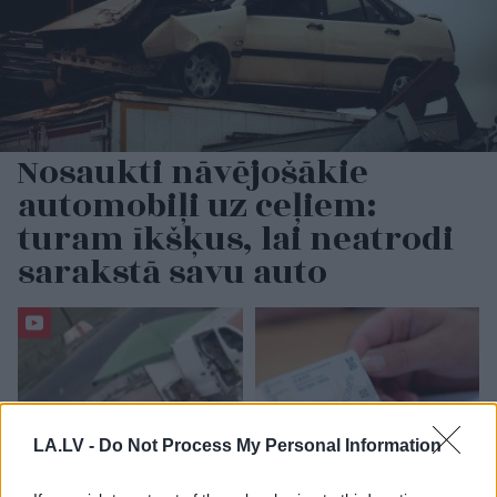
Nosaukti nāvējošākie
automobiļi uz ceļiem:
turam īkšķus, lai neatrodi
sarakstā savu auto
LA.LV -
Do Not Process My Personal Information