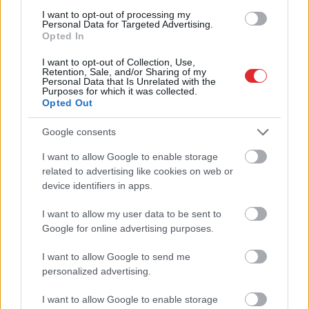
traki skrien pa māju?
I want to opt-out of processing my
Personal Data for Targeted Advertising.
Beidzot izskaidrots šis
Opted In
dīvainais mīluļa paradums
I want to opt-out of Collection, Use,
Retention, Sale, and/or Sharing of my
Personal Data that Is Unrelated with the
Purposes for which it was collected.
Opted Out
Google consents
I want to allow Google to enable storage
Atcelt
Ziņot
related to advertising like cookies on web or
device identifiers in apps.
Jūrā pie Bērzciema
Cik tālu deputāts var
krīzes situācija – jahta
aizbraukt par valsts
I want to allow my user data to be sent to
zaudējusi vadības
naudu? Sabiedrība sāk
Google for online advertising purposes.
spējas; brīvprātīgie
rēķināt un atklājas
steidz palīgā
vareni cipari
I want to allow Google to send me
personalized advertising.
I want to allow Google to enable storage