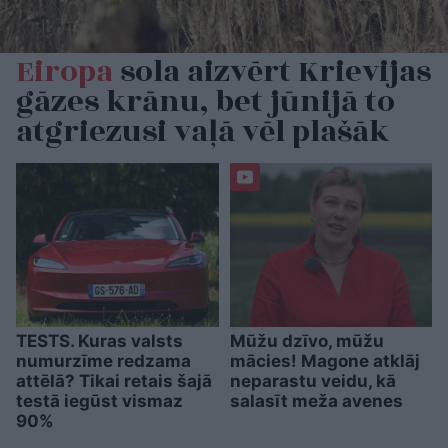
Eiropa
sola aizvērt Krievijas
gāzes krānu, bet jūnijā to
atgriezusi vaļā vēl plašāk
TESTS. Kuras valsts
Mūžu dzīvo, mūžu
numurzīme redzama
mācies! Magone atklāj
attēlā? Tikai retais šajā
neparastu veidu, kā
testā iegūst vismaz
salasīt meža avenes
90%