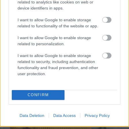
related to analytics like cookies on web or
device identifiers in apps.
Renovācijas laikā
I want to allow Google to enable storage
Olainē kādā namā
related to functionality of the website or app.
sācies peļu iebrukums:
vienā dzīvoklī notverts
I want to allow Google to enable storage
ap 40 grauzēju
related to personalization.
Kabacis ir? 3 gardas
receptes ar kabačiem –
I want to allow Google to enable storage
salāti, ripiņas un
related to security, including authentication
biezzupa
functionality and fraud prevention, and other
user protection.
“Nu
šī ir cilvēku
krāpšana!” Depozīta
glāze vai vienkārši ar
CONFIRM
varu iedots maksas
trauks – pasākumu
apmeklētāji sāk
dusmoties
Data Deletion
Data Access
Privacy Policy