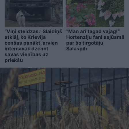
“Viņi steidzas.” Slaidiņš
“Man arī tagad vajag!”
atklāj, ko Krievija
Hortenziju fani sajūsmā
cenšas panākt, arvien
par šo tirgotāju
intensīvāk dzenot
Salaspilī
savas vienības uz
priekšu