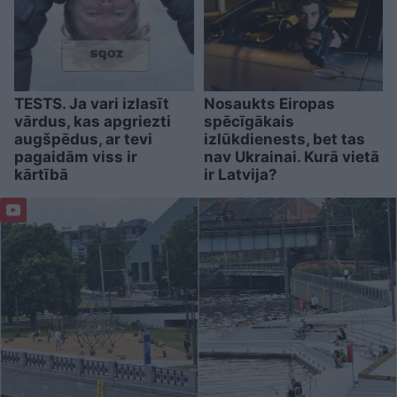
TESTS. Ja vari izlasīt
Nosaukts Eiropas
vārdus, kas apgriezti
spēcīgākais
augšpēdus, ar tevi
izlūkdienests, bet tas
pagaidām viss ir
nav Ukrainai. Kurā vietā
kārtībā
ir Latvija?