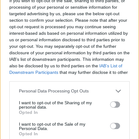
If you wish to opt-out of the sale, sharing to third parties, or
VIDEO. “Cilvēku
Vai būs jātaisa jauna
processing of your personal or sensitive information for
medības” Hersonā:
eID karte? LVRTC atbild
targeted advertising by us, please use the below opt-out
Krievijas drons uz ielas
uz jautājumiem par
section to confirm your selection. Please note that after your
mērķtiecīgi vajā un
gada beigās daļai
uzbrūk tirgotājam
sabiedrības
opt-out request is processed you may continue seeing
gaidāmajām
interest-based ads based on personal information utilized by
pārmaiņām
us or personal information disclosed to third parties prior to
your opt-out. You may separately opt-out of the further
disclosure of your personal information by third parties on the
IAB’s list of downstream participants. This information may
also be disclosed by us to third parties on the
IAB’s List of
Downstream Participants
that may further disclose it to other
third parties.
Please note that this website/app uses one or more Google
Personal Data Processing Opt Outs
services and may gather and store information including but
not limited to your visit or usage behaviour. You may click to
I want to opt-out of the Sharing of my
personal data.
grant or deny consent to Google and its third-party tags to
Opted In
use your data for below specified purposes in below Google
consent section.
I want to opt-out of the Sale of my
Personal Data.
Kāpēc
kaķi tieši naktīs kā
Opted In