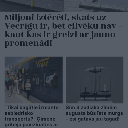
Miljoni iztērēti, skats uz
Vecrīgu ir, bet cilvēku nav –
kaut kas ir greizi ar jauno
promenādi
“Tikai bagātie izmanto
Šīm 3 zodiaka zīmēm
sabiedrisko
augusts būs īsts murgs
transportu?” Ģimene
– esi gatavs jau tagad!
gribēja pavizināties ar