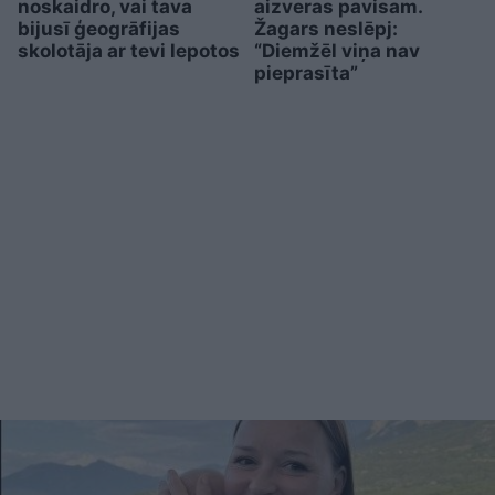
noskaidro, vai tava
aizveras pavisam.
bijusī ģeogrāfijas
Žagars neslēpj:
skolotāja ar tevi lepotos
“Diemžēl viņa nav
pieprasīta”