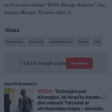
un tā atrodas blakus “BMX Mārupe Klubam”, kas
atrodas Mārupē, Tīraines dārzi 6.
TĒMAS
"piena bļoda"
latvieši var
mākslinieks Kiwie
Mārupe
trase
LA.LV Google ziņās
Pievienot
SAISTĪTIE RAKSTI
VIDEO.
“Dzīvojām pat
džungļos, lai taupītu naudu…”:
divi mēneši Taizemē ar
skrituļslidām kājās – latviešu