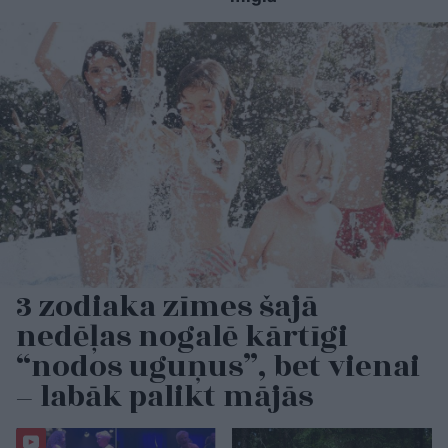
3 zodiaka zīmes šajā
nedēļas nogalē kārtīgi
“nodos uguņus”, bet vienai
– labāk palikt mājās