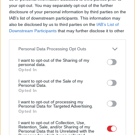
your opt-out. You may separately opt-out of the further
Lasīt citas ziņas
disclosure of your personal information by third parties on the
IAB’s list of downstream participants. This information may
also be disclosed by us to third parties on the
IAB’s List of
Downstream Participants
that may further disclose it to other
third parties.
Please note that this website/app uses one or more Google
Personal Data Processing Opt Outs
services and may gather and store information including but
not limited to your visit or usage behaviour. You may click to
I want to opt-out of the Sharing of my
personal data.
grant or deny consent to Google and its third-party tags to
Opted In
use your data for below specified purposes in below Google
consent section.
I want to opt-out of the Sale of my
Personal Data.
Opted In
I want to opt-out of processing my
Personal Data for Targeted Advertising.
Horoskopi 7. augustam.
Opted In
Šodien vislabāk par tevi
I want to opt-out of Collection, Use,
runās paveiktais, tāpēc nav
Retention, Sale, and/or Sharing of my
Personal Data that Is Unrelated with the