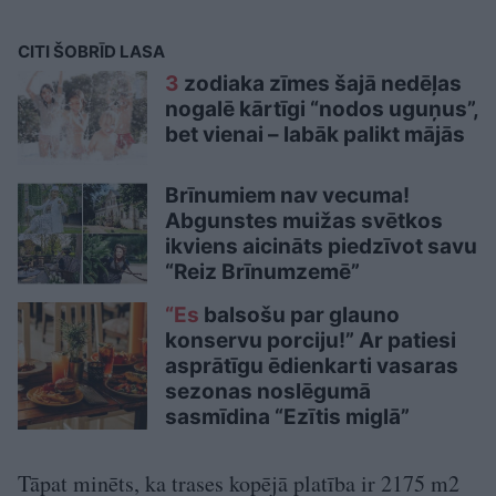
CITI ŠOBRĪD LASA
3
zodiaka zīmes šajā nedēļas
nogalē kārtīgi “nodos uguņus”,
bet vienai – labāk palikt mājās
Brīnumiem nav vecuma!
Abgunstes muižas svētkos
ikviens aicināts piedzīvot savu
“Reiz Brīnumzemē”
“Es
balsošu par glauno
konservu porciju!” Ar patiesi
asprātīgu ēdienkarti vasaras
sezonas noslēgumā
sasmīdina “Ezītis miglā”
Tāpat minēts, ka trases kopējā platība ir 2175 m2