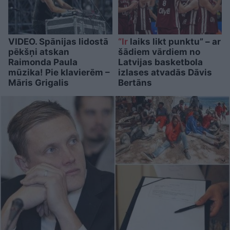
VIDEO. Spānijas lidostā
“Ir
laiks likt punktu” – ar
pēkšņi atskan
šādiem vārdiem no
Raimonda Paula
Latvijas basketbola
mūzika! Pie klavierēm –
izlases atvadās Dāvis
Māris Grigalis
Bertāns