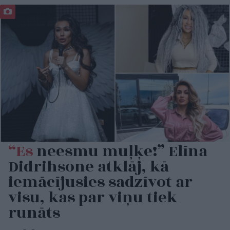
“Es
neesmu muļķe!” Elīna
Didrihsone atklāj, kā
iemācījusies sadzīvot ar
visu, kas par viņu tiek
runāts