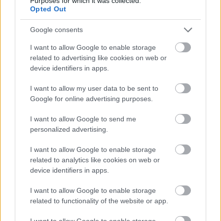
Purposes for which it was collected.
nepieciešams visu sīki
Opted Out
skaidrot
Google consents
I want to allow Google to enable storage
Atcelt
Ziņot
related to advertising like cookies on web or
device identifiers in apps.
I want to allow my user data to be sent to
Google for online advertising purposes.
I want to allow Google to send me
Ieva
Adamss: “Ja jūs
Cilvēkus aizrāvis ātrs
personalized advertising.
turpināsiet nemīlēt vīru
IQ tests: tas liks
un dot, jums būs vēzis”
izkustināt smadzenes,
I want to allow Google to enable storage
lai pārbaudītu tavu
related to analytics like cookies on web or
erudīciju
device identifiers in apps.
I want to allow Google to enable storage
related to functionality of the website or app.
I want to allow Google to enable storage