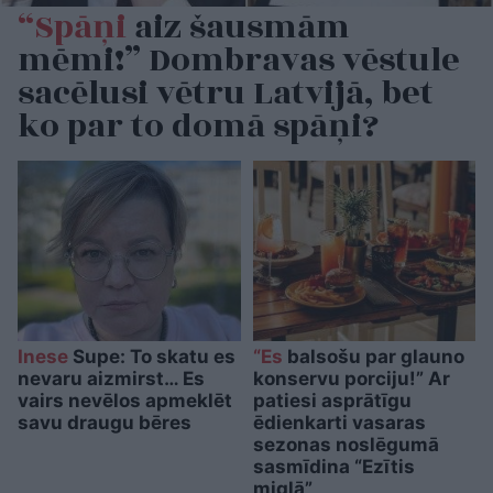
“Spāņi
aiz šausmām
mēmi!” Dombravas vēstule
sacēlusi vētru Latvijā, bet
ko par to domā spāņi?
Inese
Supe: To skatu es
“Es
balsošu par glauno
nevaru aizmirst… Es
konservu porciju!” Ar
vairs nevēlos apmeklēt
patiesi asprātīgu
savu draugu bēres
ēdienkarti vasaras
sezonas noslēgumā
sasmīdina “Ezītis
miglā”