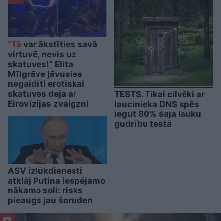
“Tā
var ākstīties savā
virtuvē, nevis uz
skatuves!” Elita
Mīlgrāve ļāvusies
negaidīti erotiskai
skatuves deja ar
TESTS. Tikai cilvēki ar
Eirovīzijas zvaigzni
laucinieka DNS spēs
iegūt 80% šajā lauku
gudrību testā
ASV izlūkdienesti
atklāj Putina iespējamo
nākamo soli: risks
pieaugs jau šoruden