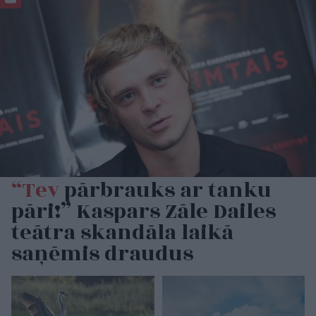
“Tev
pārbrauks ar tanku
pāri!” Kaspars Zāle Dailes
teātra skandāla laikā
saņēmis draudus