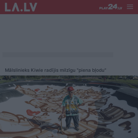
Mālslinieks Kiwie radījis milzīgu "piena bļodu"