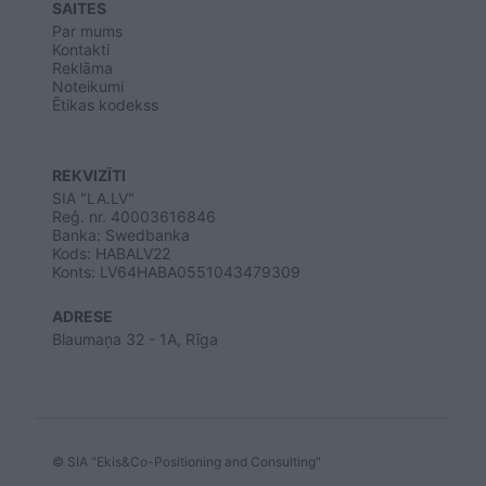
SAITES
Par mums
Kontakti
Reklāma
Noteikumi
Ētikas kodekss
REKVIZĪTI
SIA "LA.LV"
Reģ. nr. 40003616846
Banka: Swedbanka
Kods: HABALV22
Konts: LV64HABA0551043479309
ADRESE
Blaumaņa 32 - 1A, Rīga
© SIA "Ekis&Co-Positioning and Consulting"