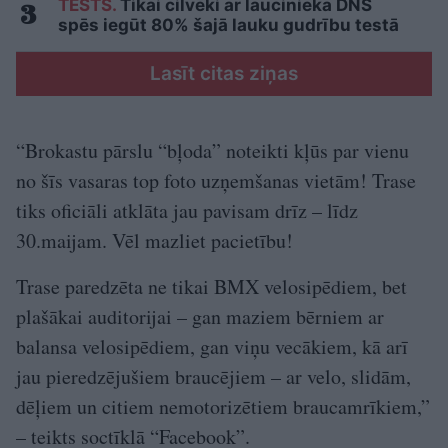
TESTS.
Tikai cilvēki ar laucinieka DNS
spēs iegūt 80% šajā lauku gudrību testā
Lasīt citas ziņas
“Brokastu pārslu “bļoda” noteikti kļūs par vienu
no šīs vasaras top foto uzņemšanas vietām! Trase
tiks oficiāli atklāta jau pavisam drīz – līdz
30.maijam. Vēl mazliet pacietību!
Trase paredzēta ne tikai BMX velosipēdiem, bet
plašākai auditorijai – gan maziem bērniem ar
balansa velosipēdiem, gan viņu vecākiem, kā arī
jau pieredzējušiem braucējiem – ar velo, slidām,
dēļiem un citiem nemotorizētiem braucamrīkiem,”
– teikts soctīklā “Facebook”.