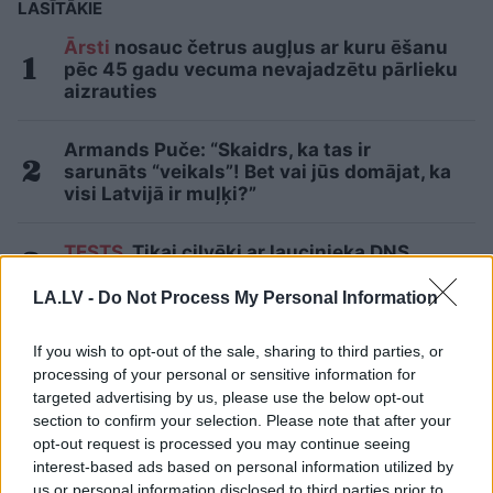
LASĪTĀKIE
Ārsti
nosauc četrus augļus ar kuru ēšanu
pēc 45 gadu vecuma nevajadzētu pārlieku
aizrauties
Armands Puče: “Skaidrs, ka tas ir
sarunāts “veikals”! Bet vai jūs domājat, ka
visi Latvijā ir muļķi?”
TESTS.
Tikai cilvēki ar laucinieka DNS
spēs iegūt 80% šajā lauku gudrību testā
LA.LV -
Do Not Process My Personal Information
Maskavas
pretgaisa aizsardzība
If you wish to opt-out of the sale, sharing to third parties, or
izturējusi milzīgu dronu vilni – analītiķi
processing of your personal or sensitive information for
izdara secinājumus
targeted advertising by us, please use the below opt-out
section to confirm your selection. Please note that after your
Latvieši neslēpj vilšanos par sabiedrisko
opt-out request is processed you may continue seeing
transportu: Lai tiktu no Jelgavas uz Rīgu,
interest-based ads based on personal information utilized by
2 stundas dienā vienkārši pazūd
us or personal information disclosed to third parties prior to