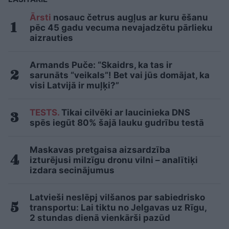
Ārsti
nosauc četrus augļus ar kuru ēšanu
pēc 45 gadu vecuma nevajadzētu pārlieku
aizrauties
Armands Puče: “Skaidrs, ka tas ir
sarunāts “veikals”! Bet vai jūs domājat, ka
visi Latvijā ir muļķi?”
TESTS.
Tikai cilvēki ar laucinieka DNS
spēs iegūt 80% šajā lauku gudrību testā
Maskavas pretgaisa aizsardzība
izturējusi milzīgu dronu vilni – analītiķi
izdara secinājumus
Latvieši neslēpj vilšanos par sabiedrisko
transportu: Lai tiktu no Jelgavas uz Rīgu,
2 stundas dienā vienkārši pazūd