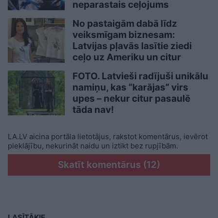
neparastais ceļojums
No pastaigām dabā līdz
veiksmīgam biznesam:
Latvijas pļavās lasītie ziedi
ceļo uz Ameriku un citur
FOTO. Latvieši radījuši unikālu
namiņu, kas “karājas” virs
upes – nekur citur pasaulē
tāda nav!
LA.LV aicina portāla lietotājus, rakstot komentārus, ievērot
pieklājību, nekurināt naidu un iztikt bez rupjībām.
Skatīt komentārus (12)
LASĪTĀKIE