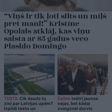
“Viņš ir tik ļoti silts un mīļš
pret mani!” Kristīne
Opolais atklāj, kas viņu
saista ar 85 gadus veco
Plasido Domingo
TESTS.
Cik daudz tu
Dailes
teātrī jaunas
zini par Latvijas upēm?
sejas, bet kādai
Izpildi testu un
zvaigznei durvis