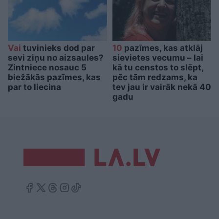
Vai
tuvinieks dod par
10
pazīmes, kas atklāj
sevi ziņu no aizsaules?
sievietes vecumu – lai
Zintniece nosauc 5
kā tu censtos to slēpt,
biežākās pazīmes, kas
pēc tām redzams, ka
par to liecina
tev jau ir vairāk nekā 40
gadu