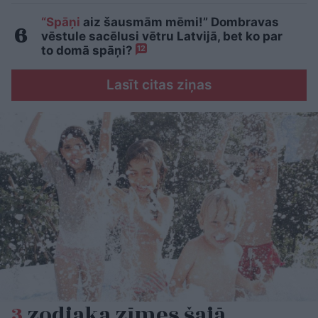
“Spāņi
aiz šausmām mēmi!” Dombravas
vēstule sacēlusi vētru Latvijā, bet ko par
to domā spāņi?
12
Lasīt citas ziņas
3
zodiaka zīmes šajā