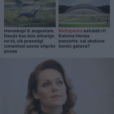
Horoskopi 6. augustam.
Mežaparka
estrādē rīt
Daudz kas būs atkarīgs
Kalvina Herisa
no tā, cik prasmīgi
koncerts: vai skatuve
izmantosi savas stiprās
šoreiz gatava?
puses