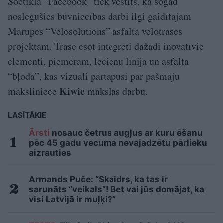
Soctīklā “Facebook” tiek vēstīts, ka šogad
noslēgušies būvniecības darbi ilgi gaidītajam
Mārupes “Velosolutions” asfalta velotrases
projektam. Trasē esot integrēti dažādi inovatīvie
elementi, piemēram, lēcienu līnija un asfalta
“bļoda”, kas vizuāli pārtapusi par pašmāju
Kiwie
māksliniece
mākslas darbu.
LASĪTĀKIE
Ārsti
nosauc četrus augļus ar kuru ēšanu
pēc 45 gadu vecuma nevajadzētu pārlieku
aizrauties
Armands Puče: “Skaidrs, ka tas ir
sarunāts “veikals”! Bet vai jūs domājat, ka
visi Latvijā ir muļķi?”