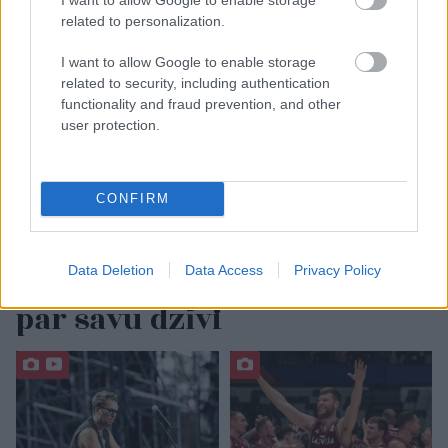
related to personalization.
I want to allow Google to enable storage
related to security, including authentication
functionality and fraud prevention, and other
user protection.
FOTO. “Dziļi sirdī esmu tas
CONFIRM
pats…” Dons publicē
neredzētas fotogrāfijas un
Data Deletion
Data Access
Privacy Policy
aizkustinošas pārdomas
par savu dzīvi