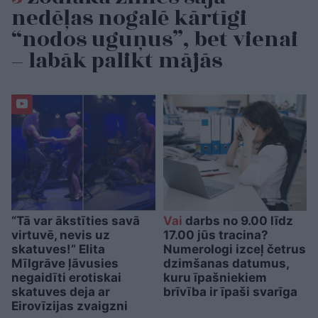
nedēļas nogalē kārtīgi
“nodos uguņus”, bet vienai
– labāk palikt mājās
“Tā var ākstīties savā
Vai
darbs no 9.00 līdz
virtuvē, nevis uz
17.00 jūs tracina?
skatuves!” Elita
Numerologi izceļ četrus
Mīlgrāve ļāvusies
dzimšanas datumus,
negaidīti erotiskai
kuru īpašniekiem
skatuves deja ar
brīvība ir īpaši svarīga
Eirovīzijas zvaigzni