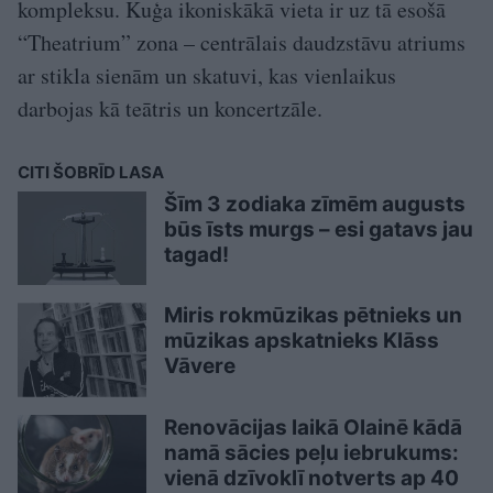
kompleksu. Kuģa ikoniskākā vieta ir uz tā esošā
“Theatrium” zona – centrālais daudzstāvu atriums
ar stikla sienām un skatuvi, kas vienlaikus
darbojas kā teātris un koncertzāle.
CITI ŠOBRĪD LASA
Šīm 3 zodiaka zīmēm augusts
būs īsts murgs – esi gatavs jau
tagad!
Miris rokmūzikas pētnieks un
mūzikas apskatnieks Klāss
Vāvere
Renovācijas laikā Olainē kādā
namā sācies peļu iebrukums:
vienā dzīvoklī notverts ap 40