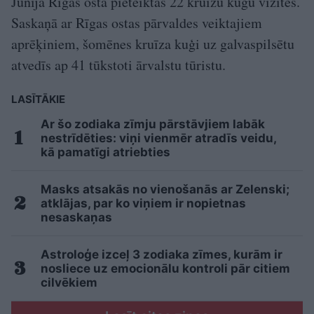
Jūnijā Rīgas ostā pieteiktas 22 kruīzu kuģu vizītes.
Saskaņā ar Rīgas ostas pārvaldes veiktajiem
aprēķiniem, šomēnes kruīza kuģi uz galvaspilsētu
atvedīs ap 41 tūkstoti ārvalstu tūristu.
LASĪTĀKIE
Ar šo zodiaka zīmju pārstāvjiem labāk
nestrīdēties: viņi vienmēr atradīs veidu,
kā pamatīgi atriebties
Masks atsakās no vienošanās ar Zelenski;
atklājas, par ko viņiem ir nopietnas
nesaskaņas
Astroloģe izceļ 3 zodiaka zīmes, kurām ir
nosliece uz emocionālu kontroli pār citiem
cilvēkiem