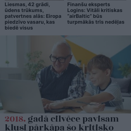
Liesmas, 42 grādi,
Finanšu eksperts
ūdens trūkums,
Logins: Vitāli kritiskas
patvertnes alās: Eiropa
“airBaltic” būs
piedzīvo vasaru, kas
turpmākās trīs nedēļas
biedē visus
2018.
gadā cilvēce pavisam
klusi pārkāpa šo kritisko