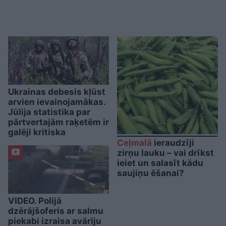
Ukrainas debesis kļūst
arvien ievainojamākas.
Jūlija statistika par
pārtvertajām raķetēm ir
galēji kritiska
Ceļmalā
ieraudzīji
zirņu lauku – vai drīkst
ieiet un salasīt kādu
saujiņu ēšanai?
VIDEO. Polijā
dzērājšoferis ar salmu
piekabi izraisa avāriju