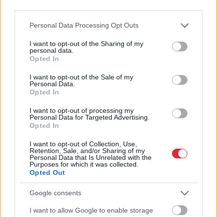
darboties
third parties.
Please note that this website/app uses one or more Google
Personal Data Processing Opt Outs
services and may gather and store information including but
not limited to your visit or usage behaviour. You may click to
I want to opt-out of the Sharing of my
personal data.
grant or deny consent to Google and its third-party tags to
Opted In
use your data for below specified purposes in below Google
consent section.
I want to opt-out of the Sale of my
Personal Data.
Opted In
I want to opt-out of processing my
Personal Data for Targeted Advertising.
Opted In
I want to opt-out of Collection, Use,
Nosaukti nāvējošākie
Retention, Sale, and/or Sharing of my
Personal Data that Is Unrelated with the
automobiļi uz ceļiem:
Purposes for which it was collected.
Opted Out
turam īkšķus, lai neatrodi
sarakstā savu auto
Google consents
I want to allow Google to enable storage
Atcelt
Ziņot