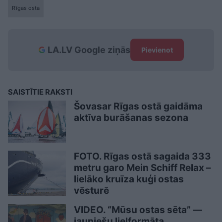
Rīgas osta
LA.LV Google ziņās
Pievienot
SAISTĪTIE RAKSTI
Šovasar Rīgas ostā gaidāma
aktīva burāšanas sezona
FOTO. Rīgas ostā sagaida 333
metru garo Mein Schiff Relax –
lielāko kruīza kuģi ostas
vēsturē
VIDEO. “Mūsu ostas sēta” —
jauniešu lielformāta