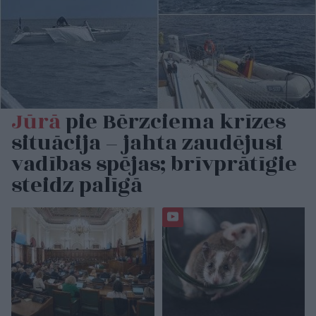
Jūrā
pie Bērzciema krīzes
situācija – jahta zaudējusi
vadības spējas; brīvprātīgie
steidz palīgā