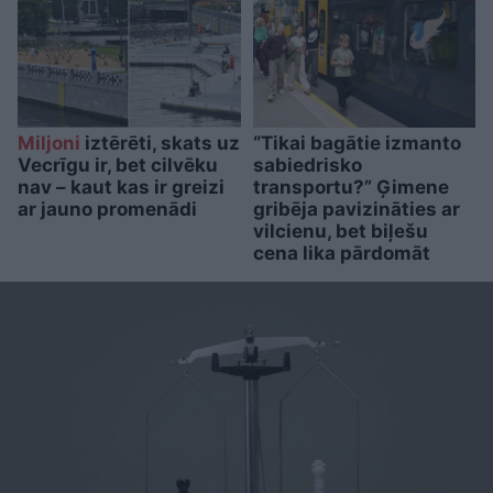
Miljoni
iztērēti, skats uz
“Tikai bagātie izmanto
Vecrīgu ir, bet cilvēku
sabiedrisko
nav – kaut kas ir greizi
transportu?” Ģimene
ar jauno promenādi
gribēja pavizināties ar
vilcienu, bet biļešu
cena lika pārdomāt