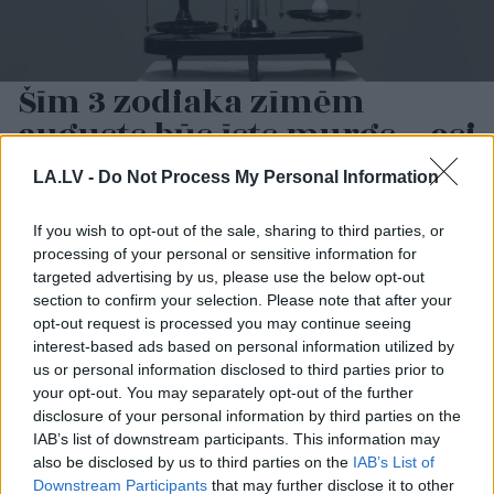
Šīm 3 zodiaka zīmēm
augusts būs īsts murgs – esi
gatavs jau tagad!
LA.LV -
Do Not Process My Personal Information
If you wish to opt-out of the sale, sharing to third parties, or
processing of your personal or sensitive information for
targeted advertising by us, please use the below opt-out
section to confirm your selection. Please note that after your
opt-out request is processed you may continue seeing
interest-based ads based on personal information utilized by
us or personal information disclosed to third parties prior to
your opt-out. You may separately opt-out of the further
Miris
rokmūzikas
Pircēji pie cenu zīmes
disclosure of your personal information by third parties on the
pētnieks un mūzikas
kasa galvu –
IAB’s list of downstream participants. This information may
apskatnieks Klāss
matemātika uz brīdi
also be disclosed by us to third parties on the
IAB’s List of
Vāvere
laikam pārstājusi
Downstream Participants
that may further disclose it to other