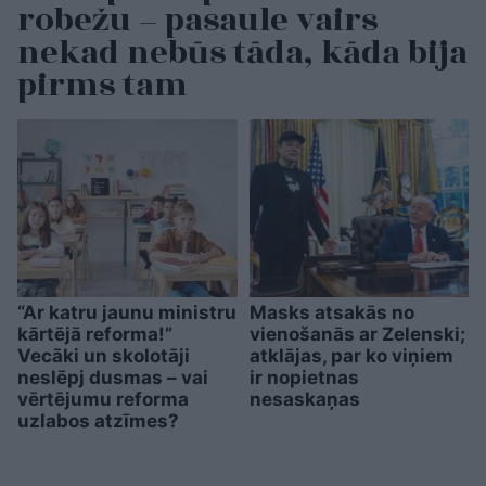
robežu – pasaule vairs
nekad nebūs tāda, kāda bija
pirms tam
“Ar katru jaunu ministru
Masks atsakās no
kārtējā reforma!”
vienošanās ar Zelenski;
Vecāki un skolotāji
atklājas, par ko viņiem
neslēpj dusmas – vai
ir nopietnas
vērtējumu reforma
nesaskaņas
uzlabos atzīmes?