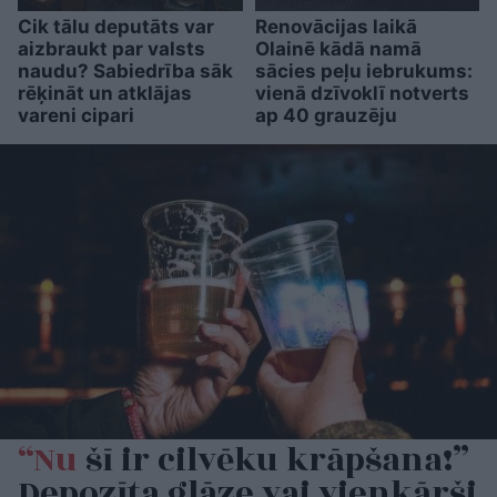
Cik tālu deputāts var
Renovācijas laikā
aizbraukt par valsts
Olainē kādā namā
naudu? Sabiedrība sāk
sācies peļu iebrukums:
rēķināt un atklājas
vienā dzīvoklī notverts
vareni cipari
ap 40 grauzēju
“Nu
šī ir cilvēku krāpšana!”
Depozīta glāze vai vienkārši