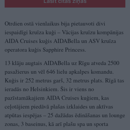
Lasīt citas ziņas
Otrdien ostā vienlaikus bija pietauvoti divi
iespaidīgi kruīza kuģi – Vācijas kruīzu kompānijas
AIDA Cruises kuģis AIDABella un ASV kruīza
operatora kuģis Sapphire Princess.
13 klāju augtais AIDABella uz Rīgu atveda 2500
pasažierus un vēl 646 lielu apkalpes komandu.
Kuģis ir 252 metrus garš, 32 metrus plats. Rīgā tas
ieradās no Helsinkiem. Šis ir viens no
pazīstamākajiem AIDA Cruises kuģiem, kas
ceļotājiem piedāvā plašas izklaides un aktīvas
atpūtas iespējas – 25 dažādas ēdināšanas un lounge
zonas, 3 baseinus, kā arī plašu spa un sporta