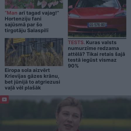
“Man
arī tagad vajag!”
Hortenziju fani
sajūsmā par šo
tirgotāju Salaspilī
TESTS.
Kuras valsts
numurzīme redzama
attēlā? Tikai retais šajā
testā iegūst vismaz
90%
Eiropa sola aizvērt
Krievijas gāzes krānu,
bet jūnijā to atgriezusi
vaļā vēl plašāk