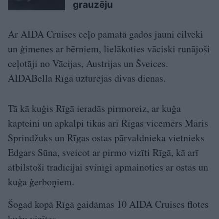
grauzēju
Ar AIDA Cruises ceļo pamatā gados jauni cilvēki
un ģimenes ar bērniem, lielākoties vāciski runājoši
ceļotāji no Vācijas, Austrijas un Šveices.
AIDABella Rīgā uzturējās divas dienas.
Tā kā kuģis Rīgā ieradās pirmoreiz, ar kuģa
kapteini un apkalpi tikās arī Rīgas vicemērs Māris
Sprindžuks un Rīgas ostas pārvaldnieka vietnieks
Edgars Sūna, sveicot ar pirmo vizīti Rīgā, kā arī
atbilstoši tradīcijai svinīgi apmainoties ar ostas un
kuģa ģerboņiem.
Šogad kopā Rīgā gaidāmas 10 AIDA Cruises flotes
kuģu vizītes.