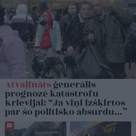
Atvaļināts
ģenerālis
prognozē katastrofu
Krievijai: “Ja viņi izšķirtos
par šo politisko absurdu…”