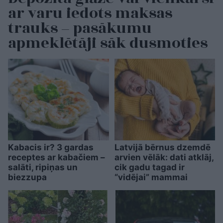
ar varu iedots maksas
trauks – pasākumu
apmeklētāji sāk dusmoties
Kabacis ir? 3 gardas
Latvijā bērnus dzemdē
receptes ar kabačiem –
arvien vēlāk: dati atklāj,
salāti, ripiņas un
cik gadu tagad ir
biezzupa
“vidējai” mammai