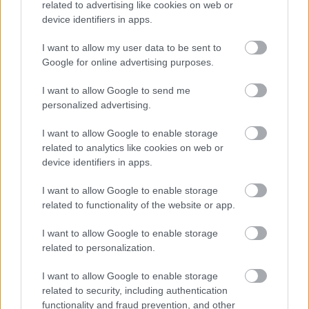
related to advertising like cookies on web or
device identifiers in apps.
I want to allow my user data to be sent to
Google for online advertising purposes.
I want to allow Google to send me
personalized advertising.
Vai
būs jātaisa jauna
Kāpēc kaķi tieši naktīs
eID karte? LVRTC atbild
kā traki skrien pa māju?
I want to allow Google to enable storage
uz jautājumiem par
Beidzot izskaidrots šis
related to analytics like cookies on web or
gada beigās daļai
dīvainais mīluļa
device identifiers in apps.
sabiedrības
paradums
gaidāmajām
I want to allow Google to enable storage
pārmaiņām
related to functionality of the website or app.
I want to allow Google to enable storage
related to personalization.
I want to allow Google to enable storage
related to security, including authentication
functionality and fraud prevention, and other