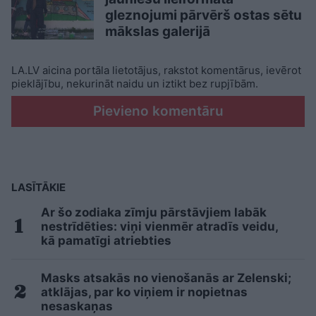
gleznojumi pārvērš ostas sētu
mākslas galerijā
LA.LV aicina portāla lietotājus, rakstot komentārus, ievērot
pieklājību, nekurināt naidu un iztikt bez rupjībām.
Pievieno komentāru
LASĪTĀKIE
Ar šo zodiaka zīmju pārstāvjiem labāk
nestrīdēties: viņi vienmēr atradīs veidu,
kā pamatīgi atriebties
Masks atsakās no vienošanās ar Zelenski;
atklājas, par ko viņiem ir nopietnas
nesaskaņas