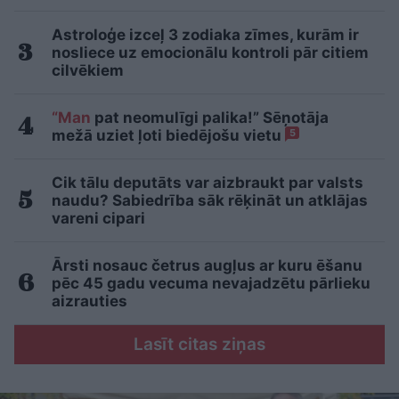
Astroloģe izceļ 3 zodiaka zīmes, kurām ir
nosliece uz emocionālu kontroli pār citiem
cilvēkiem
“Man
pat neomulīgi palika!” Sēņotāja
mežā uziet ļoti biedējošu vietu
5
Cik tālu deputāts var aizbraukt par valsts
naudu? Sabiedrība sāk rēķināt un atklājas
vareni cipari
Ārsti nosauc četrus augļus ar kuru ēšanu
pēc 45 gadu vecuma nevajadzētu pārlieku
aizrauties
Lasīt citas ziņas